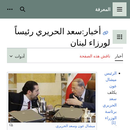
المعرفة
القائمة الرئيسية
بحث
أدوات
أخبار
:
سعد الحريري رئيساً
تبديل عرض جدول المحتويات
لورزاء لبنان
أخبار
ناقش هذه الصفحة
أدوات
الرئيس
ميشال
عون
يكلف
سعد
الحريري
برئاسة
الوزراء
[1]
.
ميشال عون
وسعد الحريري
.