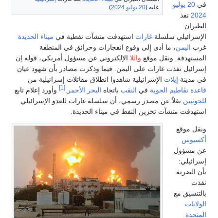
في
20 يوليو
عليه (
20 يوليو
2024
)
2024
نفذ
الطيران
الإسرائيلي سلسلة
غارات
استهدفت منشآت نفطية في
ميناء الحديدة
غرب
اليمن
، ما أدى إلى وقوع انفجارات وحرائق في المنطقة
المستهدفة. ونقل موقع
واللا
الإلكتروني عن مسؤول أمريكي، قوله إن
إسرائيل نفذت غارات على اليمن. فيما وذكرت مصادر بأن شهود عيان
في مدينة
إيلات
الإسرائيلية شاهدوا انطلاق مقاتلات إسرائيلية من
[1]
قاعدة نڤاطيم الجوية
في
النقب
باتجاه
البحر الأحمر
.
وأورد إعلام تابع
للحوثيين
نقلاً عن مصدر رسمي، أن سلسلة غارات للعدو الإسرائيلي
استهدفت منشآت تخزين النفط في ميناء الحديدة.
ونقل موقع
أكسيوس
عن مسؤول
إسرائيلي:
بأن الضربة
نفذت
بالتنسيق مع
الولايات
المتحدة