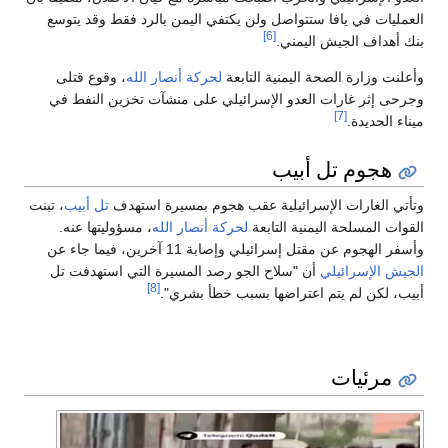
العمليات في يافا ستتواصل ولن يكتفي اليمن بالرد فقط وقد يتوسع
[6]
بنك أهداف الجيش اليمني.
وأعلنت وزارة الصحة اليمنية التابعة
لحركة أنصار الله
، وقوع قتلى
وجرحى إثر غارات العدو الإسرائيلي على منشآت تخزين النفط في
[7]
ميناء الحديدة.
هجوم تل أبيب
وتأتي الغارات الإسرائيلية عقب هجوم بمسيرة استهدف
تل أبيب
، تبنت
القوات المسلحة اليمنية التابعة
لحركة أنصار الله
، مسؤوليتها عنه.
وأسفر الهجوم عن مقتل إسرائيلي وإصابة 11 آخرين، فيما جاء عن
الجيش الإسرائيلي
أن "سلاح الجو رصد المسيرة التي استهدفت تل
[8]
أبيب، لكن لم يتم اعتراضها بسبب خطأ بشري".
مرئيات