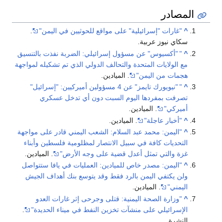
المصادر
^
"غارات "إسرائيلية" على مواقع للحوثيين في اليمن"
.
سكاي نيوز عربية.
^
"
"أكسيوس" عن مسؤول إسرائيلي: الضربة نفذت بالتنسيق
مع الولايات المتحدة والتحالف الدولي الذي تم تشكيله لمواجهة
هجمات من اليمن"
. الميادين.
^
"
"نيويورك تايمز" عن 4 مسؤولين أميركيين: "إسرائيل"
تصرفت بمفردها اليوم السبت دون أي تدخل عسكري
أميركي"
. الميادين.
^
"أخبار عاجلة"
. الميادين.
^
"اليمن: محمد عبد السلام: الشعب اليمني قادر على مواجهة
التحديات كافة في سبيل الانتصار لمظلومية فلسطين وأبناء
غزة والتي تمثل أعدل قضية على وجه الأرض"
. الميادين.
^
"اليمن: مصدر خاص للميادين: العمليات في يافا ستتواصل
ولن يكتفي اليمن بالرد فقط وقد يتوسع بنك أهداف الجيش
اليمني"
. الميادين.
^
"وزارة الصحة اليمنية: قتلى وجرحى إثر غارات العدو
الإسرائيلي على منشآت تخزين النفط في ميناء الحديدة"
.
النشرة.