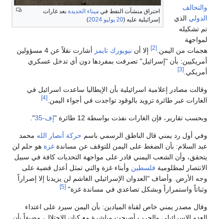
والتحالف
احتراق منشآت النفط في
ميناء الحديدة
بعد غارات
الدولي
الذي
إسرائيلية عليه (
20 يوليو
2024
)
تم تشكيله
لمواجهة
[2]
هجمات من اليمن.
إلا أن
نيويورك تايمز
أشارت نقلاً عن 4 مسؤولين
أمريكيين: بأن "إسرائيل" تصرفت بمفردها دون أي تدخل عسكري
[3]
أمريكي.
وقالت مصادر إعلامية اسرائيلية بأن الإيطاليا ساعدت اسرائيل في
[4]
الغارات عبر طائرة تزويد بالوقود تواجدت في أجواء اليمن.
وبحسب تقارير، فإن الغارات نفذت بواسطة 12 طائرة "
إف-35
".
وفي أول رد يمني قال الناطق الرسمي باسم
حركة أنصار الله
محمد
عبد السلام: بأن الضغط على اليمن للتوقف عن مساندة
غزة
هو حلم لن
يتحقق، وأن الشعب اليمني قادر على مواجهة التحديات كافة في سبيل
الانتصار لمظلومية
فلسطين
وأبناء غزة والتي تمثل أعدل قضية على
وجه الأرض. وأضاف "العدوان الإسرائيلي الغاشم لن يزيدنا إلا إصراراً
[5]
وثباتاً واستمراراً وبشكل تصاعدي في مساندة غزة"
وقال مصدر يمني خاص لقناة الميادين: بأن اليمن سيرد على اعتداء
العدو الإسرائيلي والحرب أصبحت مباشرة مع كيان الاحتلال، مضيفاً بأن