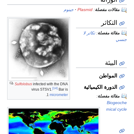
مقالات مفصلة
:
Plasmid
جينوم
التكاثر
مقالة مفصلة
:
تكاثر لا
جنسي
البيئة
المواطن
Sulfolobus
infected with the DNA
الدورة الكيميائية
[14]
virus STSV1.
Bar is
.
1
micrometer
مقالة مفصلة
:
Biogeoche
mical cycle