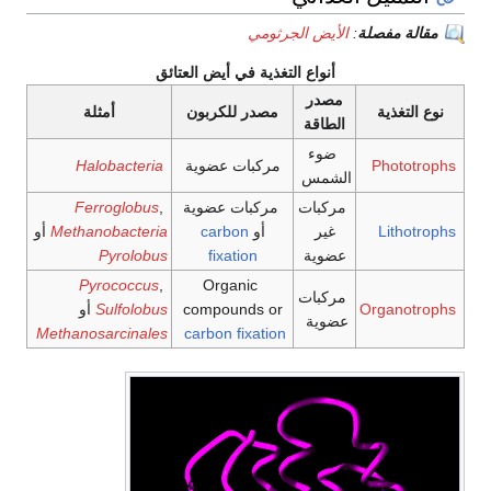
مقالة مفصلة
:
الأيض الجرثومي
أنواع التغذية في أيض العتائق
مصدر
نوع التغذية
مصدر للكربون
أمثلة
الطاقة
ضوء
Phototrophs
مركبات عضوية
Halobacteria
الشمس
مركبات
مركبات عضوية
,
Ferroglobus
Lithotrophs
غير
أو
carbon
Methanobacteria
أو
عضوية
fixation
Pyrolobus
Pyrococcus
,
Organic
مركبات
Organotrophs
compounds or
Sulfolobus
أو
عضوية
Methanosarcinales
carbon fixation