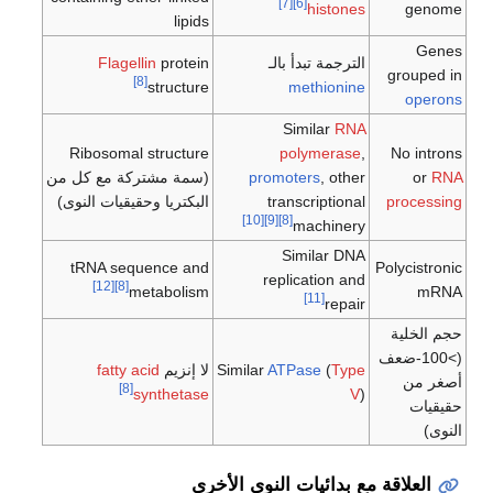
[7]
[6]
histones
genome
lipids
Genes
الترجمة تبدأ بالـ
protein
Flagellin
grouped in
[8]
structure
methionine
operons
Similar
RNA
Ribosomal structure
polymerase
,
No introns
RNA
or
, other
promoters
(سمة مشتركة مع كل من
processing
transcriptional
البكتريا وحقيقيات النوى)
[10]
[9]
[8]
machinery
Similar DNA
tRNA sequence and
Polycistronic
replication and
[12]
[8]
metabolism
mRNA
[11]
repair
حجم الخلية
(>100-ضعف
Type
(
ATPase
Similar
لا إنزيم
fatty acid
أصغر من
[8]
synthetase
V
)
حقيقيات
النوى)
العلاقة مع بدائيات النوى الأخرى