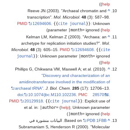
)
(
help
Reeve JN (2003). "Archaeal chromatin and
^
transcription".
Mol. Microbiol
.
48
(3): 587–98.
PMID
12694606
.
{{
cite journal
}}
:
Unknown
)
parameter
|month=
ignored (
help
Kelman LM, Kelman Z (2003). "Archaea: an
^
archetype for replication initiation studies?".
Mol.
Microbiol
.
48
(3): 605–15.
PMID
12694608
.
{{
cite
journal
}}
:
Unknown parameter
|month=
ignored
)
(
help
Phillips G, Chikwana VM, Maxwell A; et al. (2010).
^
"Discovery and characterization of an
amidinotransferase involved in the modification of
archaeal tRNA"
.
J. Biol. Chem
.
285
(17): 12706–13.
doi
:
10.1074/jbc.M110.102236
.
PMC
2857094
.
PMID
20129918
.
{{
cite journal
}}
:
Explicit use of
et al. in:
|author=
(
help
)
;
Unknown parameter
)
|month=
ignored (
help
^
PDB 1FBB
Based on
. البيانات منشورة في
Subramaniam S, Henderson R (2000). "Molecular