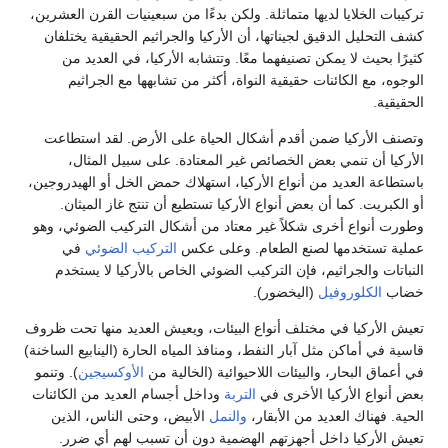
تركيبات الخلايا لديها متماثلة. ولكن بدءًا من سبعينيات القرن العشرين،
كشف التحليل الدقيق لجيناتها، أن الأركيا والجراثيم الحقيقية يختلفان
كثيرًا بحيث لا يمكن تصنيفهما معًا. وتتشابه الأركيا، في العديد من
الوجوه، مع الكائنات حقيقية النواة، أكثر من تشابهها مع الجراثيم
الحقيقية.
وتصنف الأركيا ضمن أقدم أشكال الحياة على الأرض. لقد استطاعت
الأركيا أن تنمي بعض الخصائص غير المعتادة. على سبيل المثال،
باستطاعة العديد من أنواع الأركيا، استهلاك حمض الخل أو الهيدروجين،
أو الكبريت. كما أن بعض أنواع الأركيا تستطيع أن تنتج غاز الميثان.
وطورت أنواع أخرى شكلاً غير معتاد من أشكال التركيب الضوئي، وهو
عملية تستخدمها لصنع الطعام. وعلى عكس
التركيب الضوئي
في
النباتات والجراثيم، فإن التركيب الضوئي الخاص بالأركيا لا يستخدم
خضاب
الكلوروفيل
(اليخضور).
تعيش الأركيا في مختلف أنواع البيئات، ويعيش العديد منها تحت ظروف
قاسية في أماكن مثل آبار النفط، ومنافذ المياه الحارة (الينابيع الساخنة)
في أعماق البحار، والبيئات اللاحيوائية (الخالية من
الأوكسيجين
). وتنمو
بعض أنواع الأركيا الأخرى في
التربة
وداخل أجسام العديد من الكائنات
الحية. فهناك العديد من الأبقار،
والنمل
الأبيض، وحتى الناس، الذين
تعيش الأركيا داخل أجهزتهم الهضمية دون أن تسبب لهم أي ضرر.