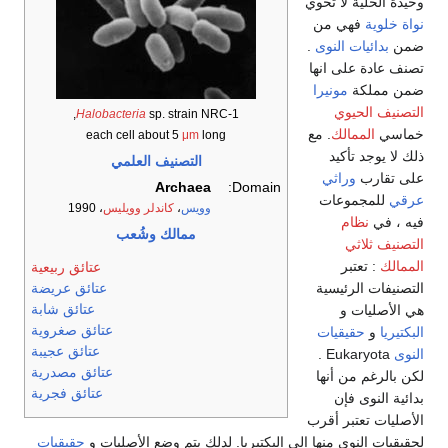
وحيدة الخلية لا تحوي
نواة خلوية
فهي من
ضمن
بدائيات النوى
.
تصنف عادة على انها
ضمن مملكة
مونيرا
التصنيف الحيوي
Halobacteria
sp. strain NRC-1,
خماسي
الممالك
. مع
each cell about 5
μm
long
ذلك لا يوجد تأكيد
التصنيف العلمي
على تقارب
وراثي
Archaea
Domain:
عرقي
للمجموعات
وويس
،
كاندلر
وويليس
، 1990
فيه ، في
نظام
ممالك
وشُعب
التصنيف ثلاثي
الممالك
: تعتبر
عتائق ربيعية
التصنيفات الرئيسية
عتائق عريضة
عتائق شابة
هي الأصليات و
عتائق صغروية
البكتيريا
و
حقيقيات
عتائق عجيبة
النوى
Eukaryota .
عتائق مصدرية
لكن بالرغم من أنها
عتائق فجرية
بدائية النوى فإن
الأصليات تعتبر أقرب
لحقيقيات النوى منها إلى البكتيريا. لدلك يتم وضع الأصليات و
حقيقيات