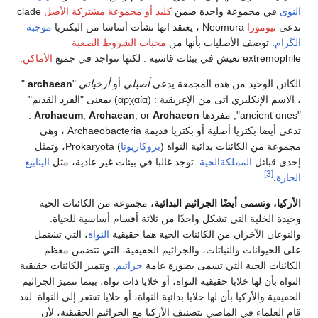
النوى
في مجموعة واحدة ضمن
كليد أو مجموعة مشتركة الأصل
clade
تدعى
نيومورا
Neomura ، يعتقد انها نشأت أساسا من البكتريا
موجبة
الگرام
. توصف الأصليات بأنها من
محبات الشروط الصعبة
extremophile تعيش في بيئات قاسية . لكنها تتواجد في جميع
الأماكن
.
الكائن الوحيد من هذه المجمعة يدعى
أصيلي
أو
أرخياني
"
archaean
."
، الاسم الإنكليزي اتى من الإغريقية : (αρχαία) بمعنى "الفرد القديم"
"ancient ones"; مفردها
Archaeon
, or
Archaean
,
Archaeum
:
تدعى أيضا بكتريا أصلية أو بكتريا قديمة Archaeobacteria ، وهي
مجموعة من الكائنات بدائية النواة (
بروكاريوتا
) Prokaryota، وتمثل
إحدى قبائل
المملكةالحية
. توجد غالبا في بيئات غير عادية، مثل
الينابيع
[3]
الحارة
.
الأركيا، وتسمى أيضًا الجراثيم البدائية
، مجموعة من الكائنات الحية
وحيدة الخلية التي تشكل واحدًا من ثلاثة أقسام أساسية للحياة.
والنوعان الآخران من الكائنات الحية هما حقيقية
النواة
، التي تشتمل
على الحيوانات والنباتات، والجراثيم الحقيقية، التي تتضمن معظم
الكائنات الحية التي تسمى بصورة عامة
جراثيم
. وتتميز الكائنات حقيقية
النواة بأن لها خلايا حقيقية النواة، أو خلايا ذات نواة، بينما تتميز الجراثيم
الحقيقية والأركيا بأن لها خلايا بدائية النواة، أو خلايا تفتقر إلى النواة. لقد
قام العلماء في الماضي بتصنيف الأركيا مع الجراثيم الحقيقية، لأن