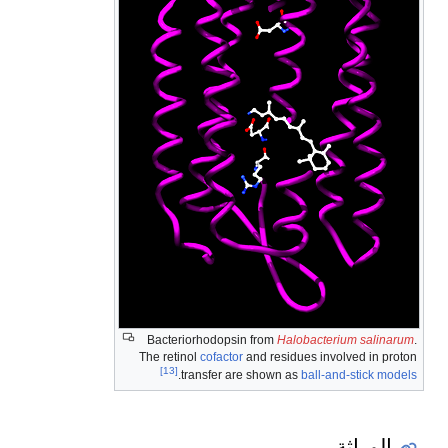
Bacteriorhodopsin from
Halobacterium salinarum
.
The retinol
cofactor
and residues involved in proton
[13]
.
transfer are shown as
ball-and-stick models
الوراثة