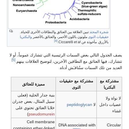
شجرة المحتد
تبين العلاقة بين العتائق والنطاقات الأخرى للحياة.
حقيقيات النوى
ملونون باللون الأحمر، والعتائق بالأخضر
والبكتريا
[4]
بالأزرق. مأخوذة عن Ciccarelli
et al.
يصف الجدول التالي بعض السمات الرئيسية التي تتشارك عموماً، أو لا
[5]
تتشارك، فيها العتائق مع النطاقين الآخرين، لتوضيح العلاقات بينهم.
العديد من تلك السمات ستُناقـَش أدناه.
مشتركة مع
مشتركة مع حقيقيات
مميزة للعتائق
البكتريا
النوى
بنية جدار الخلية (فعلى
لا نواة ولا
سبيل المثال، بعض جدران
عضيات داخل
لا
peptidoglycan
خلايا العتائق تحتوي على
غشاء
)
pseudomurein
Cell membrane
DNA associated with
Circular
containing ether-linked