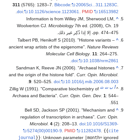
311
(5765): 1283–7.
Bibcode
:
2006Sci...311.1283C
.
.
doi
:
10.1126/science.1123061
.
PMID
16513982
Information is from Willey JM, Sherwood LM,
^
Woolverton CJ.
Microbiology
7th ed. (2008), Ch. 19
pp. 474–475، إلا إذا ذُكِر غير ذلك.
Talbert PB, Henikoff S (2010). "Histone variants –
^
ancient wrap artists of the epigenome".
Nature Reviews
Molecular Cell Biology
.
11
: 264–275.
.
doi
:
10.1038/nrm2861
Sandman K, Reeve JN (2006). "Archaeal histones
^
and the origin of the histone fold".
Curr. Opin. Microbiol
.
.
9
: 520–525.
doi
:
10.1016/j.mib.2006.08.003
أ
ب
ت
ث
Zillig W (1991). "Comparative biochemistry of
^
Archaea and Bacteria".
Curr. Opin. Gen. Dev
.
1
: 544–
551.
Bell SD, Jackson SP (2001). "Mechanism and
^
regulation of transcription in archaea".
Curr. Opin.
Microbiol
.
4
(2): 208–13.
doi
:
10.1016/S1369-
5274(00)00190-9
.
PMID
11282478
.
{{
cite
journal
}}
:
Unknown parameter
|month=
ignored