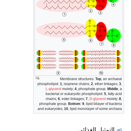
Membrane structures.
Top
, an archaeal
phospholipid:
1
, isoprene chains;
2
, ether linkages;
3
,
L-glycerol
moiety;
4
, phosphate group.
Middle
, a
bacterial or eukaryotic phospholipid:
5
, fatty acid
chains;
6
, ester linkages;
7
,
D-glycerol
moiety;
8
,
phosphate group.
Bottom
:
9
, lipid bilayer of bacteria
and eukaryotes;
10
, lipid monolayer of some archaea.
التمثيل الغذائي