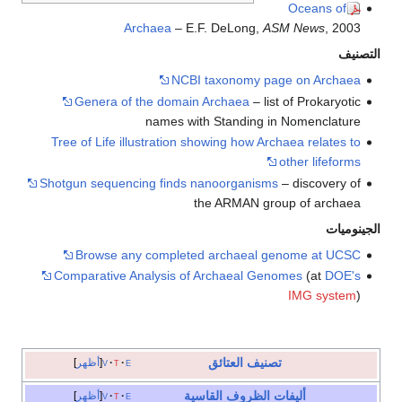
Oceans of
Archaea
– E.F. DeLong,
ASM News
, 2003
التصنيف
NCBI taxonomy page on Archaea
Genera of the domain Archaea
– list of Prokaryotic
names with Standing in Nomenclature
Tree of Life illustration showing how Archaea relates to
other lifeforms
Shotgun sequencing finds nanoorganisms
– discovery of
the ARMAN group of archaea
الجينوميات
Browse any completed archaeal genome at UCSC
Comparative Analysis of Archaeal Genomes
(at
DOE's
IMG system
)
تصنيف العتائق
e
t
v
أظهر
أليفات الظروف القاسية
e
t
v
أظهر