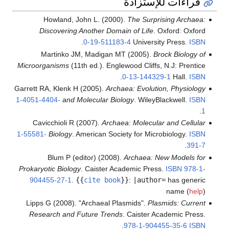
قراءات للإستزادة
Howland, John L. (2000).
The Surprising Archaea:
Discovering Another Domain of Life
. Oxford: Oxford
.
0-19-511183-4
University Press.
ISBN
Martinko JM, Madigan MT (2005).
Brock Biology of
Microorganisms
(11th ed.). Englewood Cliffs, N.J: Prentice
.
0-13-144329-1
Hall.
ISBN
Garrett RA, Klenk H (2005).
Archaea: Evolution, Physiology
1-4051-4404-
and Molecular Biology
. WileyBlackwell.
ISBN
.
1
Cavicchioli R (2007).
Archaea: Molecular and Cellular
1-55581-
Biology
. American Society for Microbiology.
ISBN
.
391-7
Blum P (editor) (2008).
Archaea: New Models for
Prokaryotic Biology
. Caister Academic Press.
ISBN
978-1-
904455-27-1
.
{{
cite book
}}
:
|author=
has generic
name (
help
)
Lipps G (2008). "Archaeal Plasmids".
Plasmids: Current
Research and Future Trends
. Caister Academic Press.
.
978-1-904455-35-6
ISBN