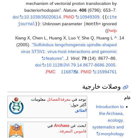
mechanism of vectorial proton translocation by
bacteriorhodopsin".
Nature
.
406
(6796): 653–7.
doi
:
10.1038/35020614
.
PMID
10949309
.
{{
cite
journal
}}
:
Unknown parameter
|month=
ignored
)
(
help
Xiang X, Chen L, Huang X, Luo Y, She Q, Huang L
^
(2005).
"Sulfolobus tengchongensis spindle-shaped
virus STSV1: virus-host interactions and genomic
features"
.
J. Virol
.
79
(14): 8677–86.
doi
:
10.1128/JVI.79.14.8677-8686.2005
.
.
PMC
1168784
.
PMID
15994761
وصلات خارجية
عام
توجد في
معرفةالفصائل
معلومات
أكثر حول:
Introduction to
العتائق
the Archaea,
ecology,
ابحث عن
Archaea
في
systematics and
قاموس المعرفة
.
morphology