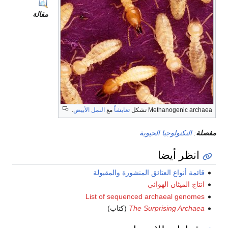
مقالة
Methanogenic archaea تشكل
تعايشاً
مع
النمل الأبيض
.
مفصلة
:
التكنولوجيا الحيوية
انظر أيضا
قائمة أنواع العتائق المنشورة والمقبولة
انتاج الميثان الهوائي
List of sequenced archaeal genomes
The Surprising Archaea
(كتاب)