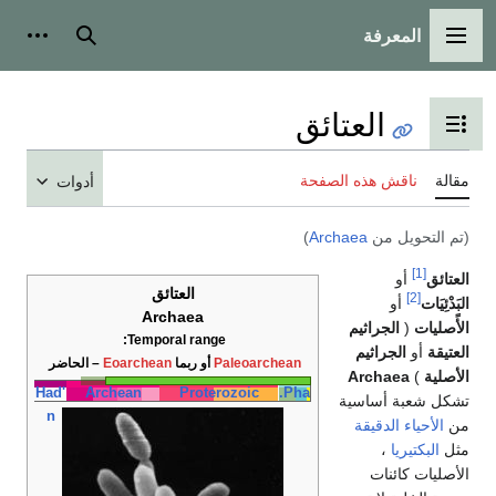
المعرفة
القائمة الرئيسية
بحث
أدوات
العتائق
تبديل عرض جدول المحتويات
مقالة
ناقش هذه الصفحة
أدوات
(تم التحويل من
Archaea
)
[1]
العتائق
أو
العتائق
[2]
البَدْئِيَات
أو
Archaea
الأًصليات
(
الجراثيم
Temporal range:
العتيقة
أو
الجراثيم
Paleoarchean
أو ربما
Eoarchean
– الحاضر
الأصلية
)
Archaea
Had'
Archean
Proterozoic
Pha.
تشكل شعبة أساسية
n
من
الأحياء الدقيقة
مثل
البكتيريا
،
الأصليات كائنات