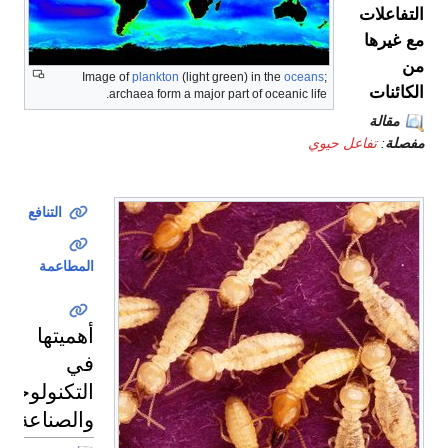
التفاعلات
مع غيرها
من
Image of
plankton
(light green) in the
oceans
;
الكائنات
archaea form a major part of oceanic life.
مقالة
مفصلة
:
تفاعل حيوي
التنافع
المطاعمة
أهميتها
في
التكنولوجيا
والصناعة