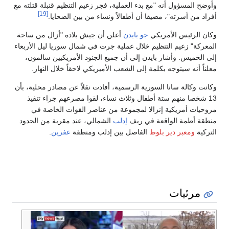
وأوضح المسؤول أنه "مع بدء العملية، فجر زعيم التنظيم قنبلة قتلته مع
[19]
أفراد من أسرته"، مضيفا أن أطفالاً ونساء من بين الضحايا.
وكان الرئيس الأمريكي
جو بايدن
أعلن أن جيش بلاده "أزال من ساحة
المعركة" زعيم التنظيم خلال عملية جرت في شمال سوريا ليل الأربعاء
إلى الخميس. وأشار بايدن إلى أن جميع الجنود الأمريكيين سالمون،
معلناً أنه سيتوجه بكلمة إلى الشعب الأميريكي لاحقاً خلال النهار.
وكانت وكالة سانا السورية الرسمية، أفادت نقلاً عن مصادر محلية، بأن
13 شخصا منهم ستة أطفال وثلاث نساء، لقوا مصرعهم جراء تنفيذ
مروحيات أمريكية إنزالا لمجموعة من عناصر القوات الخاصة في
منطقة أطمة الواقعة في ريف
إدلب
الشمالي، عند مقربة من الحدود
التركية
ومعبر دير بلوط
الفاصل بين إدلب ومنطقة
عفرين
.
مرئيات