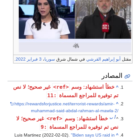
مقتل
أبو إبراهيم القرشي
في شمال شرق
سوريا
،
3 فبراير
2022
.
المصادر
<ref>
خطأ استشهاد: وسم
غير صحيح؛ لا نص
^
:11
تم توفيره للمراجع المسماة
https://rewardsforjustice.net/terrorist-rewards/amir-
^
muhammad-said-abdal-rahman-al-mawla-2/
أ
ب
<ref>
خطأ استشهاد: وسم
غير صحيح؛ لا
^
:9
نص تم توفيره للمراجع المسماة
Luis Martinez (2022-02-02).
"Biden says US raid in
^