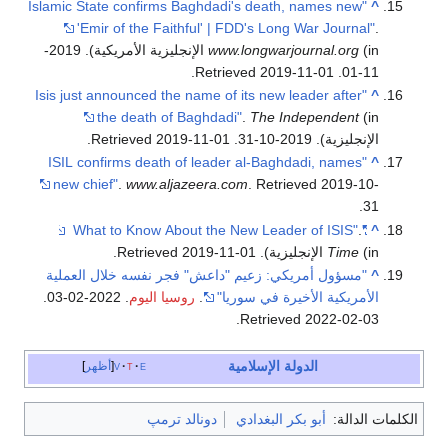
"Islamic State confirms Baghdadi's death, names new
^
'Emir of the Faithful' | FDD's Long War Journal"
.
www.longwarjournal.org
(in الإنجليزية الأمريكية). 2019-
.
2019-11-01
. Retrieved
11-01
"Isis just announced the name of its new leader after
^
the death of Baghdadi"
.
The Independent
(in
الإنجليزية). 2019-10-31
. Retrieved
2019-11-01
.
"ISIL confirms death of leader al-Baghdadi, names
^
new chief"
.
www.aljazeera.com
. Retrieved
2019-10-
.
31
.
"What to Know About the New Leader of ISIS"
^
(in الإنجليزية)
Time
. Retrieved
2019-11-01
.
^
"مسؤول أمريكي: زعيم "داعش" فجر نفسه خلال العملية
الأمريكية الأخيرة في سوريا"
.
روسيا اليوم
. 2022-02-03
.
.
Retrieved
2022-02-03
الدولة الإسلامية
e
t
v
أظهر
الكلمات الدالة:
أبو بكر البغدادي
دونالد ترمپ