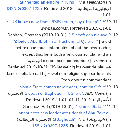
inherited an empire in ruins"
.
The Telegraph
(in
الإنجليزية البريطانية).
2019-
. Retrieved
0307-1235
ISSN
.
11-01
أ
ب
.
"US knows new Daesh/ISIS leader, says Trump"
^
.
www.aa.com.tr
. Retrieved
2019-11-01
Dahhan, Ghassan (2019-10-31).
"IS heeft een nieuwe
^
leider: Abu Ibrahim al-Hashemi al-Quraishi"
[IS did
not release much information about the new leader,
except that he is both a religious scholar and an
(in الهولندية)
Trouw
experienced commander.].
.
Retrieved
2019-10-31
.
IS liet weinig los over de nieuwe
leider, behalve dat hij zowel een religieus geleerde is als
een ervaren commandant
أ
ب
ت
"Islamic State names new leader, confirms
^
ABC News
.
death of Baghdadi in US raid"
(in الإنجليزية
الأسترالية). 2019-11-01
. Retrieved
2019-11-01
.
أ
ب
Sanchez, Raf (2019-10-31).
"Islamic State
^
announces new leader after death of Abu Bakr al-
(in الإنجليزية البريطانية).
The Telegraph
.
Baghdadi"
.
ISSN
0307-1235
. Retrieved
2019-11-01