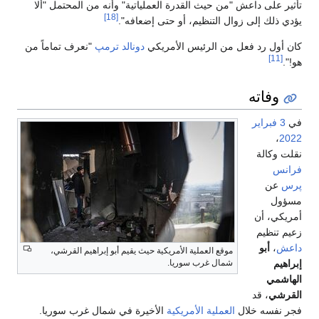
تأثير على داعش "من حيث القدرة العملياتية" وأنه من المحتمل "ألا
[18]
يؤدي ذلك إلى زوال التنظيم، أو حتى إضعافه".
كان أول رد فعل من الرئيس الأمريكي
دونالد ترمپ
"نعرف تماماً من
[11]
هو!".
وفاته
في
3 فبراير
،
2022
نقلت وكالة
فرانس
پرس
عن
مسؤول
أمريكي، أن
زعيم تنظيم
داعش
،
أبو
موقع العملية الأمريكية حيث يقيم أبو إبراهيم القرشي،
إبراهيم
شمال غرب سوريا.
الهاشمي
القرشي
، قد
فجر نفسه خلال
العملية الأمريكية
الأخيرة في شمال غرب سوريا.