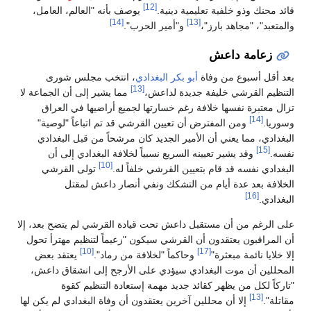
[12]
قائد محنك وذو خلفية تعليمية دينية.
يوصف بأنه "العالم، العامل،
[14]
[13]
والمتعبد"، "مجاهد بارز"،
و"أمير الحرب".
زعامة داعش
بعد أقل أسبوع من وفاة
أبو بكر البغدادي
، انتخب مجلس شورى
[13]
التنظيم القرشي خليفة جديدة لداعش،
مما يشير إلى أن الجماعة لا
تزال معتبرة نفسها خلافة رغم خسارتها لجميع أراضيها في العراق
[14]
وسوريا.
ومن المفترض أن تعيين القرشي قد تم اتباعاً "لوصية"
البغدادي، مما يعني أن الأمير الجديد كان مرشحاً من قبل البغدادي
[15]
نفسه.
وقد يشير تعيينه السريع نسبياً لخلافة البغدادي إلى أن
[10]
البغدادي نفسه قد قام بتعيين القرشي خلفاً له.
تولى القرشي
الخلافة بعد عدة أيام من التشكك ونفي أنصار داعش لمقتل
[16]
البغدادي.
على الرغم من أن مستقبل داعش تحت قيادة القرشي لم يتضح بعد، إلا
أن المراقبون يعتقدون أن القرشي سيكون "زعيماً لتنظيم مهترأ تحول
[10]
[17]
إلا خلايا نائمة مبعثرة"
وحاكماً "لخلافة من رماد".
يعتقد بعض
المحللين أن موت البغدادي سيؤدي على الأرجح إلى انشقاق داعش،
"تاركاً لكل من يظهر كقائد جديد مهمة إستعادة التنظيم كقوة
[13]
مقاتلة".
إلا أن محللين آخرين يعتقدون أن وفاة البغدادي لم يكن لها