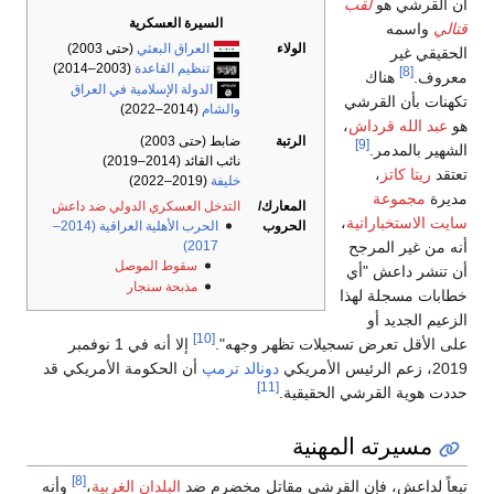
أن القرشي هو
لقب
السيرة العسكرية
قتالي
واسمه
الولاء
العراق البعثي
(حتى 2003)
الحقيقي غير
تنظيم القاعدة
(2003–2014)
[8]
معروف.
هناك
الدولة الإسلامية في العراق
تكهنات بأن القرشي
والشام
(2014–2022)
هو
عبد الله قرداش
،
الرتبة
ضابط (حتى 2003)
[9]
الشهير بالمدمر.
نائب القائد (2014–2019)
تعتقد
ريتا كاتز
،
خليفة
(2019–2022)
مديرة
مجموعة
المعارك/
التدخل العسكري الدولي ضد داعش
سايت الاستخباراتية
،
الحروب
الحرب الأهلية العراقية (2014–
2017)
أنه من غير المرجح
سقوط الموصل
أن تنشر داعش "أي
مذبحة سنجار
خطابات مسجلة لهذا
الزعيم الجديد أو
[10]
على الأقل تعرض تسجيلات تظهر وجهه".
إلا أنه في 1 نوفمبر
2019، زعم الرئيس الأمريكي
دونالد ترمپ
أن الحكومة الأمريكي قد
[11]
حددت هوية القرشي الحقيقية.
مسيرته المهنية
[8]
تبعاً لداعش، فإن القرشي مقاتل مخضرم ضد
البلدان الغربية
،
وأنه