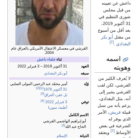
داعش عن تعيينه
من قبل مجلس
شورى التنظيم في
31 أكتوبر 2019،
بعد أقل من أسبوع
من مقتل
أبو بكر
[7]
البغدادي
.
القرشي في معسكر الاعتقال الأمريكي بالعراق عام
2004.
اسمه
ثناء
خلفاء
داعش
وهويته
العهد
31 أكتوبر 2019 – 3 فبراير 2022
سبقه
أبو بكر البغدادي
لا يُعرف الكثير من
وُلِد
أمير محمّد عبد الرحمن المولى الصلبي
القرشي، لكن لقب
[2]
[1]
31 أكتوبر
1976
القرشي يشير إلى
[3]
تل عفر
،
العراق
أنه، مثل البغدادي،
[4]
توفي
3 فبراير
2022
يزعم بأنه من نسل
أطمة
،
سوريا
قبيلة
قريش
، الأمر
الاسم الكامل
الذي يوفر له
أبو إبراهيم الهاشمي القرشي
الشرعية في بعض
[3]
الحاج عبد الله
[7]
الأوساط.
ويعتقد
الديانة
الإسلام