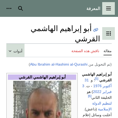
المعرفة
القائمة الرئيسية
بحث
أدوات
أبو إبراهيم الهاشمي
تبديل عرض جدول المحتويات
القرشي
مقالة
ناقش هذه الصفحة
أدوات
(تم التحويل من
Abu Ibrahim al-Hashimi al-Qurashi
)
أبو إبراهيم الهاشمي
أبو إبراهيم الهاشمي القرشي
[5]
القرشي
؛ و.
31
أكتوبر
1976
- ت.
3
فبراير
2022
) هو
[6]
الخليفة الثاني
لتنظيم الدولة
الإسلامية
(داعش).
أعلنت وسائل إعلام