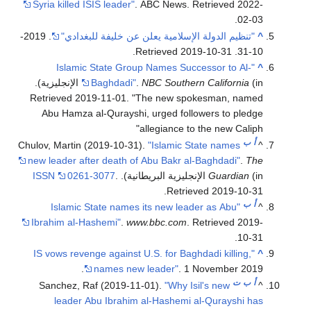
Syria killed ISIS leader"
. ABC News
. Retrieved
2022-
.
02-03
^
"تنظيم الدولة الإسلامية يعلن عن خليفة للبغدادي"
. 2019-
.
2019-10-31
. Retrieved
10-31
"Islamic State Group Names Successor to Al-
^
(in الإنجليزية)
NBC Southern California
.
Baghdadi"
.
Retrieved
2019-11-01
.
The new spokesman, named
Abu Hamza al-Qurayshi, urged followers to pledge
allegiance to the new Caliph
أ
ب
Chulov, Martin (2019-10-31).
"Islamic State names
^
new leader after death of Abu Bakr al-Baghdadi"
.
The
(in الإنجليزية البريطانية).
Guardian
.
0261-3077
ISSN
.
Retrieved
2019-10-31
أ
ب
"Islamic State names its new leader as Abu
^
Ibrahim al-Hashemi"
.
www.bbc.com
. Retrieved
2019-
.
10-31
"IS vows revenge against U.S. for Baghdadi killing,
^
names new leader"
. 1 November 2019.
أ
ب
ت
Sanchez, Raf (2019-11-01).
"Why Isil's new
^
leader Abu Ibrahim al-Hashemi al-Qurayshi has