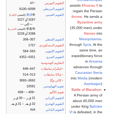
التقويم البورمي
−47
assists
Khosrau II
to
التقويم البيزنطي
6099–6100
regain the Persian
التقويم الصيني
年
庚戌
(المعدن
الكلب
)
throne
. He sends a
3287 أو 3227
Byzantine army
— إلى —
(35,000 men) under
辛亥年
(المعدن
الخنزير
)
Narses
into
3288 أو 3228
Mesopotamia
،
التقويم القبطي
307–308
through
Syria
. At the
التقويم الديسكوردي
1757
same time, an
التقويم الإثيوپي
583–584
expeditionary force
التقويم العبري
4351–4352
in
Armenia
التقاويم الهندوسية
advances through
-
ڤيكرام سامڤات
647–648
Caucasian Iberia
-
شاكا سامڤات
513–514
into
Media
(modern
-
كالي يوگا
3692–3693
Azerbaijan
).
تقويم الهولوسين
10591
Battle of Blarathon
:
تقويم الإگبو
−409 – −408
A Persian army of
التقويم الإيراني
31 ق.ر. – 30 ق.ر.
about 40,000 men
التقويم الهجري
32 ق.هـ. – 31 ق.هـ.
under King
Bahrām
التقويم الياباني
N/A
VI
is defeated, in the