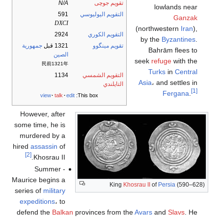
تقويم جوچى
N/A
lowlands near
التقويم اليوليوسي
591
Ganzak
DXCI
(northwestern
Iran
),
التقويم الكوري
2924
by the
Byzantines
.
تقويم مينگوو
1321 قبل
جمهورية
Bahrām flees to
الصين
seek
refuge
with the
民前1321年
Turks
in
Central
التقويم الشمسي
1134
Asia
، and settles in
التايلندي
[1]
Fergana
.
view
talk
edit
This box:
However, after
some time, he is
murdered by a
hired
assassin
of
[2]
Khosrau II.
Summer -
Maurice begins a
King
Khosrau II
of
Persia
(590–628)
series of
military
expeditions
، to
defend the
Balkan
provinces from the
Avars
and
Slavs
. He