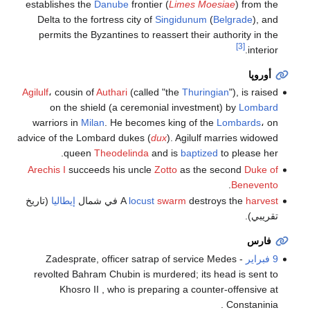
establishes the
Danube
frontier (
Limes Moesiae
) from the
Delta to the fortress city of
Singidunum
(
Belgrade
), and
permits the Byzantines to reassert their authority in the
[3]
interior.
أوروپا
Agilulf
، cousin of
Authari
(called "the
Thuringian
"), is raised
on the shield (a ceremonial investment) by
Lombard
warriors in
Milan
. He becomes king of the
Lombards
، on
advice of the Lombard dukes (
dux
). Agilulf marries widowed
queen
Theodelinda
and is
baptized
to please her.
Arechis I
succeeds his uncle
Zotto
as the second
Duke of
.
Benevento
harvest
destroys the
swarm
locust
A
في شمال
إيطاليا
(تاريخ
تقريبي).
فارس
9 فبراير
- Zadesprate, officer satrap of service Medes
revolted Bahram Chubin is murdered; its head is sent to
Khosro II , who is preparing a counter-offensive at
Constaninia .