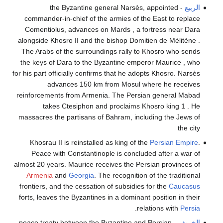
الربيع
- the Byzantine general Narsès, appointed
commander-in-chief of the armies of the East to replace
Comentiolus, advances on Mards , a fortress near Dara
alongside Khosro II and the bishop Domitien de Mélitène .
The Arabs of the surroundings rally to Khosro who sends
the keys of Dara to the Byzantine emperor Maurice , who
for his part officially confirms that he adopts Khosro. Narsès
advances 150 km from Mosul where he receives
reinforcements from Armenia. The Persian general Mabad
takes Ctesiphon and proclaims Khosro king 1 . He
massacres the partisans of Bahram, including the Jews of
the city
Khosrau II is reinstalled as king of the
Persian Empire
.
Peace with Constantinople is concluded after a war of
almost 20 years. Maurice receives the Persian provinces of
Armenia
and
Georgia
. The recognition of the traditional
frontiers, and the cessation of subsidies for the
Caucasus
forts, leaves the Byzantines in a dominant position in their
.
relations with
Persia
الخريف
- peace treaty between the Byzantine and Persian