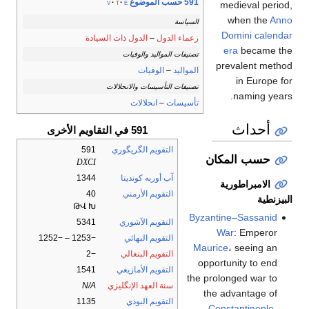
591 حسب الموضوع
v
t
e
medieval period,
when the
Anno
السياسة
Domini
calendar
زعماء الدول
–
الدول ذات السيادة
era
became the
تصنيفات المواليد والوفيات
prevalent method
المواليد
–
الوفيات
in Europe for
تصنيفات التأسيسات والانحلالات
naming years.
تأسيسات
–
انحلالات
أحداث
591 في التقاويم الأخرى
التقويم الگريگوري
591
حسب المكان
DXCI
آب أوربه كونديتا
1344
الامبراطورية
التقويم الأرمني
40
البيزنطية
ԹՎ Խ
Byzantine–Sassanid
التقويم الآشوري
5341
War
: Emperor
التقويم البهائي
−1253 – −1252
Maurice
، seeing an
التقويم البنغالي
−2
opportunity to end
التقويم الأمازيغي
1541
the prolonged war to
سنة العهد الإنگليزي
N/A
the advantage of
التقويم البوذي
1135
Constantinople
،