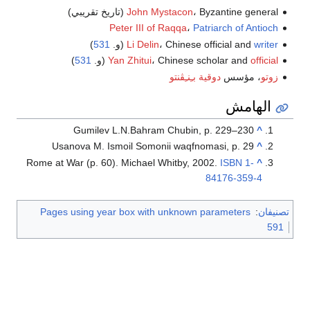
، Byzantine general (تاريخ تقريبي)
John Mystacon
Peter III of Raqqa
،
Patriarch of Antioch
writer
، Chinese official and
Li Delin
(و.
531
)
official
، Chinese scholar and
Yan Zhitui
(و.
531
)
زوتو
، مؤسس
دوقية بـِنـِڤنتو
الهامش
Gumilev L.N.Bahram Chubin, p. 229–230
^
Usanova M. Ismoil Somonii waqfnomasi, p. 29
^
Rome at War (p. 60). Michael Whitby, 2002.
ISBN
1-
^
84176-359-4
تصنيفان
:
Pages using year box with unknown parameters
591