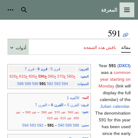
المعرفة
القائمة الرئيسية
بحث
أدوات
591
مقالة
ناقش هذه الصفحة
أدوات
Year
591
(
DXCI
)
قرن 5
·
قرن 6
·
قرن 7
القرون
:
was a
common
ع560
ع570
ع580
ع590
ع600
ع610
ع620
العقود
:
year starting on
588
589
590
591
592
593
594
السنوات
:
Monday
(link will
display the full
الألفية 1
ألفية
:
calendar) of the
القرن 5
–
القرن 6
–
القرن 7
قرون
:
Julian calendar
.
عقود
:
عقد 560
عقد 570
عقد 580
–
عقد 590
–
عقد
The denomination
600
عقد 610
عقد 620
591 for this year
594
593
592
–
591
–
590
589
588
سنين
:
has been used
since the early