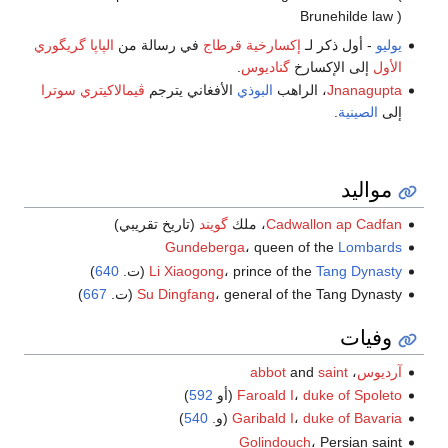
Brunehilde law )
يوليو
- أول ذكر لـ
إكسارخية قرطاج
في رسالة من
الپاپا گريگوري
الأول
إلى الإكسارخ
گناديوس
.
Jnanagupta
، الراهب
البوذي
الأفغاني يترجم
ڤيمالاكيتري سوترا
إلى
الصينية
.
مواليد
Cadwallon ap Cadfan
، ملك
گويند
(تاريخ تقريبي)
Gundeberga
، queen of the
Lombards
Tang Dynasty
، prince of the
Li Xiaogong
(ت.
640
)
، general of the Tang Dynasty (ت.
Su Dingfang
667
)
وفيات
آرديوس
،
saint
and
abbot
duke of Spoleto
،
Faroald I
(أو
592
)
duke of Bavaria
،
Garibald I
(و.
540
)
Golindouch
، Persian saint