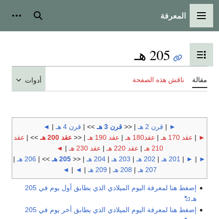
المعرفة
القائمة الرئيسية
بحث
أدوات
205 هـ
تبديل عرض جدول المحتويات
مقالة
ناقش هذه الصفحة
أدوات
►
|
قرن 2 هـ
| <<
قرن 3 هـ
>> |
قرن 4 هـ
|
◄
►
|
عقد 170 هـ
|
عقد180 هـ
|
عقد 190 هـ
| <<
عقد 200 هـ
>> |
عقد
210 هـ
|
عقد 220 هـ
|
عقد 230 هـ
|
◄
►
|
►
|
201 هـ
|
202 هـ
|
203 هـ
|
204 هـ
| <<
205 هـ
>> |
206 هـ
|
207 هـ
|
208 هـ
|
209 هـ
|
◄
|
◄
إضغط هنا لمعرفة اليوم الميلادي الذي يطابق أول يوم في 205
هـ
إضغط هنا لمعرفة اليوم الميلادي الذي يطابق أخر يوم في 205