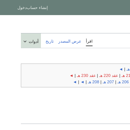
إنشاء حساب
دخول
اقرأ
عرض المصدر
تاريخ
أدوات
◄
|
|
عقد 220 هـ
|
عقد 230 هـ
|
◄
206 هـ
|
207 هـ
|
208 هـ
|
◄
|
◄