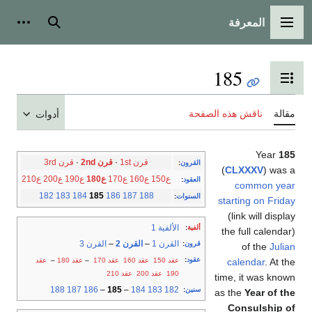
المعرفة
القائمة الرئيسية
بحث
أدوات
185
تبديل عرض جدول المحتويات
مقالة
ناقش هذه الصفحة
أدوات
Year
185
قرن 1st
·
قرن 2nd
·
قرن 3rd
القرون
:
(
CLXXXV
) was a
ع150
ع160
ع170
ع180
ع190
ع200
ع210
العقود
:
common year
182
183
184
185
186
187
188
السنوات
:
starting on Friday
(link will display
الألفية 1
ألفية
:
the full calendar)
القرن 1
–
القرن 2
–
القرن 3
قرون
:
of the
Julian
عقود
:
عقد 150
عقد 160
عقد 170
–
عقد 180
–
عقد
calendar
. At the
190
عقد 200
عقد 210
time, it was known
188
187
186
–
185
–
184
183
182
سنين
:
as the
Year of the
Consulship of