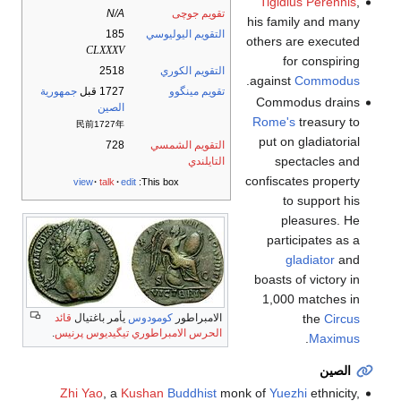
Tigidius Perennis
,
تقويم جوچى
N/A
his family and many
التقويم اليوليوسي
185
others are executed
CLXXXV
for conspiring
التقويم الكوري
2518
.
against
Commodus
تقويم مينگوو
1727 قبل
جمهورية
Commodus drains
الصين
Rome's
treasury to
民前1727年
put on gladiatorial
التقويم الشمسي
728
spectacles and
التايلندي
confiscates property
view
talk
edit
This box:
to support his
pleasures. He
participates as a
gladiator
and
boasts of victory in
1,000 matches in
the
Circus
الامبراطور
كومودوس
يأمر باغتيال
قائد
الحرس الامبراطوري
تيگيديوس پرنيس
.
.
Maximus
الصين
Zhi Yao
, a
Kushan
Buddhist
monk of
Yuezhi
ethnicity,