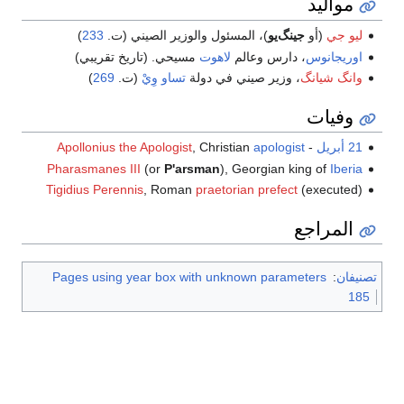
مواليد
ليو جي
(أو
جينگ‌يو
)، المسئول والوزير الصيني (ت.
233
)
اوريجانوس
، دارس وعالم
لاهوت
مسيحي. (تاريخ تقريبي)
وانگ شيانگ
، وزير صيني في دولة
تساو وِيْ
(ت.
269
)
وفيات
21 أبريل
-
apologist
, Christian
Apollonius the Apologist
Pharasmanes III
(or
P'arsman
), Georgian king of
Iberia
Tigidius Perennis
, Roman
praetorian prefect
(executed)
المراجع
تصنيفان
:
Pages using year box with unknown parameters
185