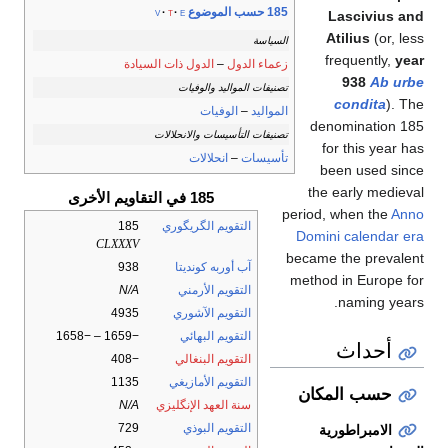
185 حسب الموضوع
v
t
e
Lascivius and
Atilius
(or, less
السياسة
frequently,
year
زعماء الدول
–
الدول ذات السيادة
938
Ab urbe
تصنيفات المواليد والوفيات
condita
). The
المواليد
–
الوفيات
denomination 185
تصنيفات التأسيسات والانحلالات
for this year has
تأسيسات
–
انحلالات
been used since
the early medieval
185 في التقاويم الأخرى
period, when the
Anno
التقويم الگريگوري
185
Domini
calendar era
CLXXXV
became the prevalent
آب أوربه كونديتا
938
method in Europe for
التقويم الأرمني
N/A
naming years.
التقويم الآشوري
4935
التقويم البهائي
−1659 – −1658
أحداث
التقويم البنغالي
−408
التقويم الأمازيغي
1135
حسب المكان
سنة العهد الإنگليزي
N/A
التقويم البوذي
729
الامبراطورية