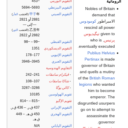
الرومانية
التقويم البورمي
−453
التقويم البيزنطي
5693–5694
Nobles of Britain
التقويم الصيني
年
甲子
demand that
(الخشب
الفأر
)
2881 أو 2821
الامبراطور
كومودوس
— إلى —
rescind all power
乙丑年
(الخشب
الثور
)
given to
تيگيديوس
2882 أو 2822
پرنيس
, who is
التقويم القبطي
−99 – −98
eventually executed.
التقويم الديسكوردي
1351
Publius Helvius
التقويم الإثيوپي
177–178
Pertinax
is made
التقويم العبري
3945–3946
governor of Britain
التقاويم الهندوسية
and quells a mutiny
-
ڤيكرام سامڤات
241–242
of the
British
Roman
-
شاكا سامڤات
107–108
legions
who wanted
-
كالي يوگا
3286–3287
him to become
تقويم الهولوسين
10185
emperor. The
تقويم الإگبو
−815 – −814
disgruntled usurpers
التقويم الإيراني
437 ق.ر. – 436 ق.ر.
go on to attempt to
التقويم الهجري
450 ق.هـ. – 449
assassinate the
ق.هـ.
governor.
التقويم الياباني
N/A