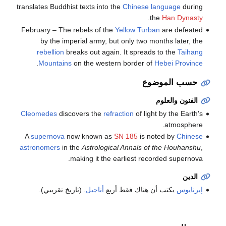
translates Buddhist texts into the
Chinese language
during
.
the
Han Dynasty
February – The rebels of the
Yellow Turban
are defeated
by the imperial army, but only two months later, the
rebellion
breaks out again. It spreads to the
Taihang
.
Mountains
on the western border of
Hebei Province
حسب الموضوع
الفنون والعلوم
Cleomedes
discovers the
refraction
of light by the Earth's
atmosphere.
A
supernova
now known as
SN 185
is noted by
Chinese
astronomers
in the
Astrological Annals of the Houhanshu
,
making it the earliest recorded supernova.
الدين
إيرنايوس
يكتب أن هناك فقط أربع
أناجيل
. (تاريخ تقريبي).