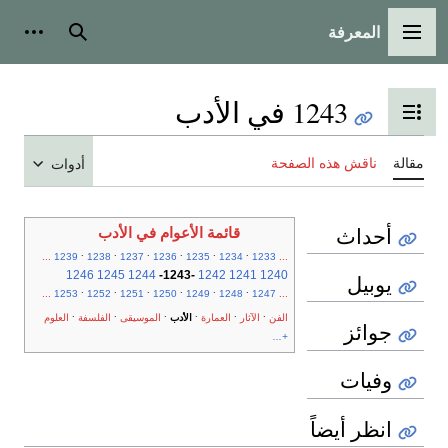
المعرفة
القائمة الرئيسية
بحث
أدوات
1243 في الأدب
تبديل عرض جدول المحتويات
مقالة
ناقش هذه الصفحة
أدوات
أحداث
قائمة الأعوام في الأدب
.
.
.
.
.
.
...
1239
1238
1237
1236
1235
1234
1233
...
1246
1245
1244
-
1243
-
1242
1241
1240
يوبيل
.
.
.
.
.
.
...
1253
1252
1251
1250
1249
1248
1247
...
.
.
.
.
.
.
الفن
الآثار
العمارة
الأدب
الموسيقى
الفلسفة
العلوم
جوائز
+...
وفيات
انظر أيضاً