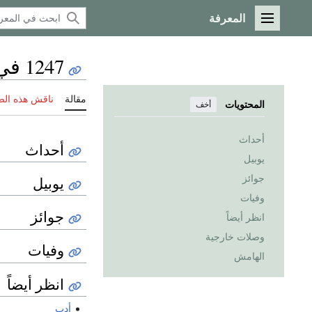
المعرفة
القائمة الرئيسية
1247 في الأدب
مقالة
ناقش هذه ال
المحتويات
أخف
أحداث
أحداث
يوبيل
جوائز
يوبيل
وفيات
جوائز
انظر أيضاً
وصلات خارجية
وفيات
الهامش
انظر أيضاً
أدب