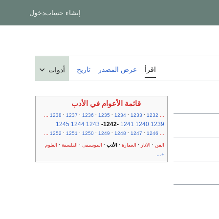
إنشاء حساب
دخول
اقرأ
عرض المصدر
تاريخ
أدوات
قائمة الأعوام في الأدب
.
.
.
.
.
.
...
1238
1237
1236
1235
1234
1233
1232
...
1245
1244
1243
-
1242
-
1241
1240
1239
.
.
.
.
.
.
...
1252
1251
1250
1249
1248
1247
1246
...
.
.
.
.
.
.
الفن
الآثار
العمارة
الأدب
الموسيقى
الفلسفة
العلوم
+...