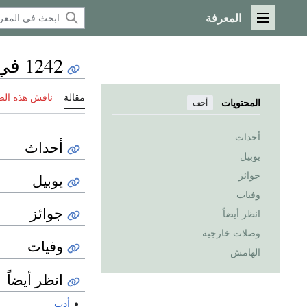
المعرفة
القائمة الرئيسية
1242 في الأدب
مقالة
ناقش هذه ال
المحتويات
أخف
أحداث
أحداث
يوبيل
جوائز
يوبيل
وفيات
جوائز
انظر أيضاً
وصلات خارجية
وفيات
الهامش
انظر أيضاً
أدب