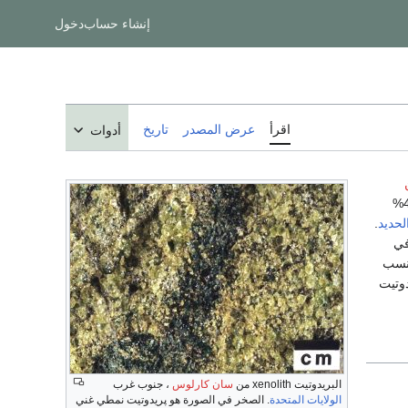
إنشاء حساب
دخول
اقرأ
عرض المصدر
تاريخ
أدوات
لحديد
.
في
 نسب
دوتيت
البريدوتيت xenolith من
سان كارلوس
، جنوب غرب
الولايات المتحدة
. الصخر في الصورة هو پريدوتيت نمطي غني