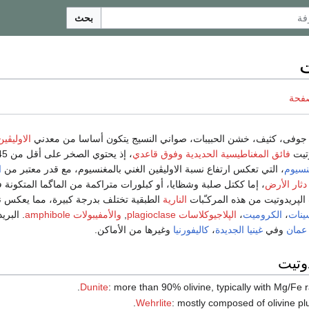
بحث
ت
صفحة
وفى، كثيف، خشن الحبيبات، صواني النسيج يتكون أساسا من معدني
الاوليڤين
وتيت
فائق المغناطيسية الحديدية
وفوق قاعدي
، إذ يحتوي الصخر على أقل من 45%
نسيوم
، التي تعكس ارتفاع نسبة الاوليڤين الغني بالمغنسيوم، مع قدر معتبر من
ا
دثار الأرض
، إما ككتل صلبة وشظايا، أو كبلورات متراكمة من الماگما المتكونة 
النارية
الطبقية تختلف بدرجة كبيرة، مما يعكس
ينات
،
الكروميت
،
الپلاجيوكلاسات plagioclase
,
والأمفيبولات amphibole
. البري
عمان
وفي
غينيا الجديدة
،
كاليفورنيا
وغيرها من الأماكن.
دوتيت
Dunite
: more than 90% olivine, typically with Mg/Fe ra
Wehrlite
: mostly composed of olivine pl