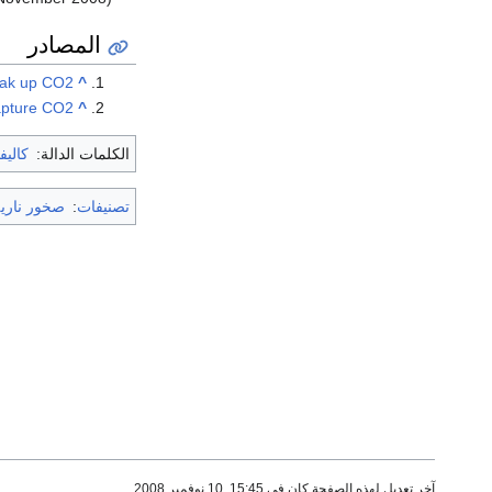
المصادر
soak up CO2
^
apture CO2
^
الكلمات الدالة:
كاليف
تصنيفات
:
صخور ناري
آخر تعديل لهذه الصفحة كان في 15:45, 10 نوفمبر 2008.