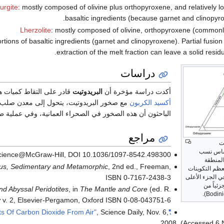
urgite
: mostly composed of olivine plus orthopyroxene, and relatively l
basaltic ingredients (because garnet and clinopyro
Lherzolite
: mostly composed of olivine, orthopyroxene (commonly
rtions of basaltic ingredients (garnet and clinopyroxene). Partial fusion 
extraction of the melt fraction can leave a solid residu
دراسات
أكدت دراسة مؤخرة أن
البريدوتيت
قادر على التقاط كميات ه
أكسيد الكربون
مع صخور البريدوتيت، يتحول إلى معدن صلب
الباحثون أن هذه الصخور في الصحراء العمانية، وفي عملية طبيعية، تستوعب من 10000 إلى
مراجع
ت
أساس نسب
essScience@McGraw-Hill, DOI 10.1036/1097-8542.498300.
المنطقة
ous, Sedimentary and Metamorphic
, 2nd ed., Freeman,
ظم التكوينات
ي الجزء الأعلى
ISBN 0-7167-2438-3
ئياً من
and Abyssal Peridotites
, in
The Mantle and Core
(ed. R.
Bodini
y
v. 2, Elsevier-Pergamon, Oxford ISBN 0-08-043751-6
, Science Daily, Nov. 6,
"Rocks Could Be Harnessed To Sponge Vast Amounts Of Carbon Dioxide From Air"
2008. (Accessed 6