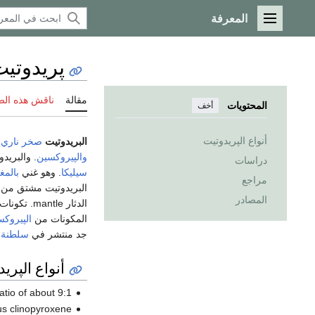
المعرفة
القائمة الرئيسية
پريدوتي
مقالة
ناقش هذه ال
المحتويات
أخف
أنواع الپريدوتيت
البريدوتيت
صخر ناري
ج
والپيروكسين
. والبريد
دراسات
سيليكا
. وهو غني
بالمغ
مراجع
البريدوتيت مشتق من
المصادر
الدثار mantle. تكونات الپريدوتيت من هذه المركـّبات
المكونات من
الپيروكس
جد منتشر في
سلطنة 
أنواع الپري
tio of about 9:1.
us clinopyroxene.