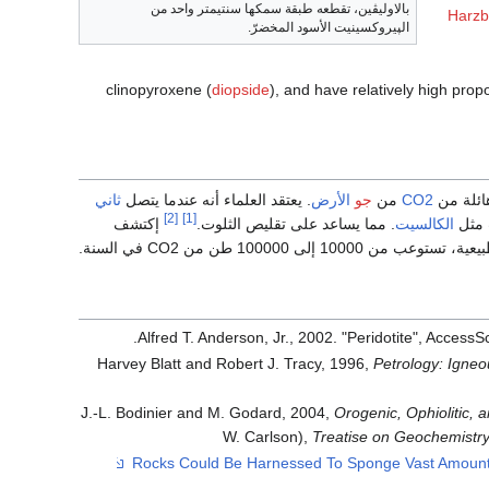
بالاوليڤين، تقطعه طبقة سمكها سنتيمتر واحد من
Harzb
الپيروكسينيت الأسود المخضرّ.
clinopyroxene (
diopside
), and have relatively high propo
ائلة من
CO2
من
جو
الأرض
. يعتقد العلماء أنه عندما يتصل
ثاني
[2]
[1]
 مثل
الكالسيت
. مما يساعد على تقليص الثلوت.
إكتشف
 100000 طن من CO2 في السنة.
Alfred T. Anderson, Jr., 2002. "Peridotite", Acc
Harvey Blatt and Robert J. Tracy, 1996,
Petrology: Igne
J.-L. Bodinier and M. Godard, 2004,
Orogenic, Ophiolitic, 
W. Carlson),
Treatise on Geochemistr