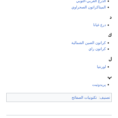
الدرع العربي-النوبي
الميتاكراتون الصحراوي
د
درع غيانا
ك
كراتون الصين الشمالية
كراتون راي
ل
لورنتيا
پ
پريدوتيت
تصنيف
:
تكتونيات الصفائح