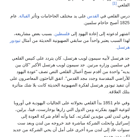
[1]
القلعي.
درس القلعي في
القدس
على يد مختلف الحاخامات وتأثر
القبالة
. عام
1825 أصبح حاخام سلمين.
اشتهر لدعوته إلى إعادة اليهود إلى
فلسطين
. بسبب بعض مشاريعه،
لهذا السبب يعتبر واحداً من سابقي الصهيونية الحديثة من أمثال
تيودور
هرتسل
.
جد هرتسل لأبيه سيمون لويب هرتسل، كان يتردد على كنيس القلعي
في سلمين وزاره مرتين. جد سيمون لويب هرتسل الأكبر "كان بين
يديه" واحدة من أقدم نسخ أعمال القلعي التص تصف "عودة اليهود
للأراضي المقدسة وجدد مجد القدس". اتفق الباحثون المعاصرون على
أن تنفيذ تيودور هرتسل لفكرة الصهيونية الحديثة كانت بلا شك متأثرة
بتلك العلاقة.
وفي عام 1851 بدأ القلعي بجولاته على الجاليات اليهودية في أوروبا
لتوعية اليهود بفكرته ومن الدول التي زارها بوخارست، فينا، برلين،
وفي لندن لقي مؤيدين لفكرته، كما وأنه أقام شركة العودة إلى
إسرائيل وانحلت الشركة مباشرة عند خروجه من لندن وبعد ست
سنوات عاد إلى لندن مرة أخرى على أمل أن يحي الشركة من جديد
لكن دون جدوى.