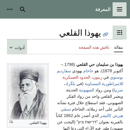
المعرفة
القائمة الرئيسية
بحث
أدوات
يهوذا القلعي
تبديل عرض جدول المحتويات
مقالة
ناقش هذه الصفحة
أدوات
يهوذا بن سليمان حي القلعي
(1798 –
أكتوبر 1878)، هو
حاخام
يهودي
سفارديم
بوسنوي
في
زمون
،
الحدود العسكرية
للامبراطورية النمساوية
(في
بلگراد
،
صربيا
) ومن رواد
الصهيونية
الحديثة.
ويعتبر القلعي واحد من رواد الفكر
الصهيوني، فقد استطاع خلال فترة نشأته
التأثير على أحد زملائه، الحاخام
تسڤي
هيرش كاليشر
الذي أصدر عام 1862 كتاباً
بالعبرية بعنوان "דרישת ציון" (البحث عن
يهوذا القلعي.
صهيون) طور فيه الآراء التي دعا إليها