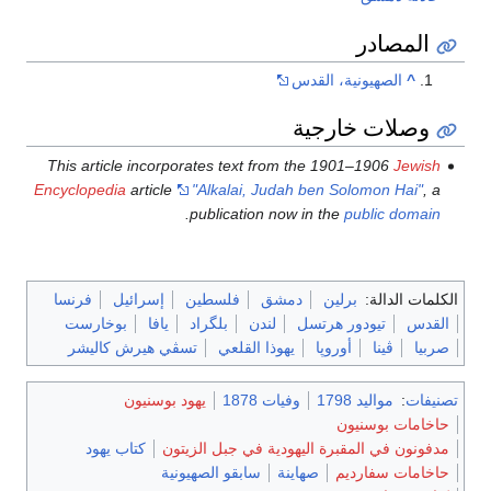
المصادر
^
الصهيونية، القدس
وصلات خارجية
This article incorporates text from the 1901–1906
Jewish
Encyclopedia
article
"Alkalai, Judah ben Solomon Hai"
, a
.
publication now in the
public domain
الكلمات الدالة:
برلين
دمشق
فلسطين
إسرائيل
فرنسا
القدس
تيودور هرتسل
لندن
بلگراد
يافا
بوخارست
صربيا
ڤينا
أوروپا
يهوذا القلعي
تسڤي هيرش كاليشر
تصنيفات
:
مواليد 1798
وفيات 1878
يهود بوسنيون
حاخامات بوسنيون
مدفونون في المقبرة اليهودية في جبل الزيتون
كتاب يهود
حاخامات سفارديم
صهاينة
سابقو الصهيونية