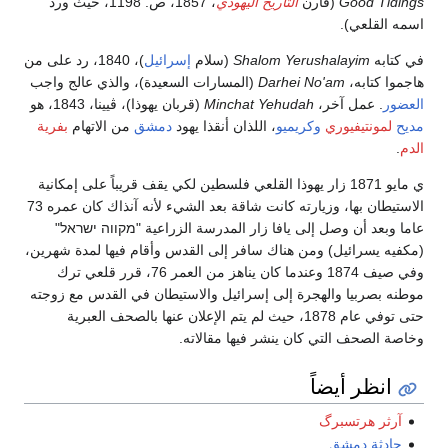
Good Tidings
(قارن
التأريخ اليهودي
، 1857، ص. 1198، حيث ورد
اسمه القلعي).
في كتابه
Shalom Yerushalayim
(سلام
إسرائيل
)، 1840، رد على من
هاجموا كتابه،
Darhei No'am
(المسارات السعيدة)، والذي عالج واجب
العضور
. عمل آخر،
Minchat Yehudah
(قربان يهوذا)، ڤيينا، 1843، هو
مديح
لمونتیفیوري
وكريميو
، اللذان أنقذا يهود
دمشق
من الاتهام
بفرية
الدم
.
ي مايو 1871 زار يهوذا القلعي فلسطين لكي يقف قريباً على إمكانية
الاستيطان بها، وزيارته كانت شاقة بعد الشيء لأنه آنذاك كان عمره 73
عاما وبعد أن وصل إلى يافا زار المدرسة الزراعية "מקווה ישראל"
(مكفيه يسرائيل) ومن هناك سافر إلى القدس وأقام فيها لمدة شهرين،
وفي صيف 1874 وعندما كان يناهز من العمر 76، قرر قلعي ترك
موطنه بصربيا والهجرة إلى إسرائيل والاستيطان في القدس مع زوجته
حتى توفي عام 1878، حيث لم يتم الإعلان عنها بالصحف العبرية
وخاصة الصحف التي كان ينشر فيها مقالاته.
انظر أيضاً
آرثر هرتسبرگ
حادثة دمشق