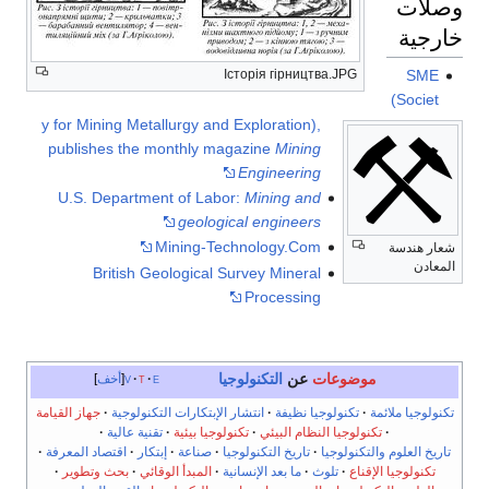
وصلات
خارجية
SME
Історія гірництва.JPG
(Societ
y for Mining Metallurgy and Exploration),
publishes the monthly magazine
Mining
Engineering
U.S. Department of Labor:
Mining and
geological engineers
Mining-Technology.Com
شعار هندسة
المعادن
British Geological Survey Mineral
Processing
موضوعات
عن
التكنولوجيا
e
t
v
أخف
تكنولوجيا ملائمة
تكنولوجيا نظيفة
انتشار الإبتكارات التكنولوجية
جهاز القيامة
تكنولوجيا النظام البيئي
تكنولوجيا بيئية
تقنية عالية
تاريخ العلوم والتكنولوجيا
تاريخ التكنولوجيا
صناعة
إبتكار
اقتصاد المعرفة
تكنولوجيا الإقناع
تلوث
ما بعد الإنسانية
المبدأ الوقائي
بحث وتطوير