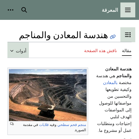
المعرفة
القائمة الرئيسية
بحث
أدوات
هندسة المعادن والمناجم
تبديل عرض جدول المحتويات
مقالة
ناقش هذه الصفحة
أدوات
هندسة المعادن
والمناجم
هي هندسة
مختصة
بالمعادن
وكيفية تطويعها
والتحسين من
مواصفاتها للوصول
إلى المواصفات
الهدف لتلبي
إحتياجات ومتطلبات
منجم فحم
سطحي
وفيه
قلابات
في مقدمة
عمل أو مشروع ما.
الصورة.