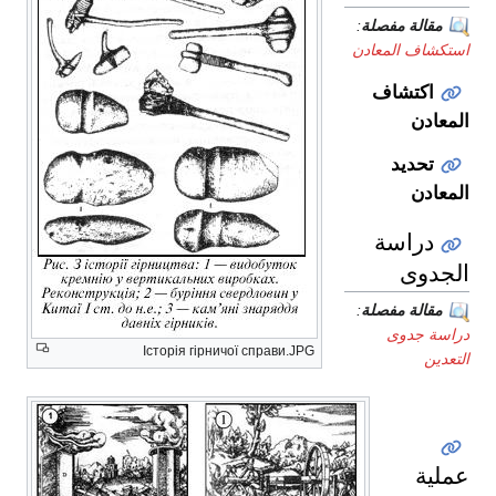
مقالة مفصلة
:
استكشاف المعادن
اكتشاف
المعادن
تحديد
المعادن
دراسة
الجدوى
مقالة مفصلة
:
دراسة جدوى
Історія гірничої справи.JPG
التعدين
عملية