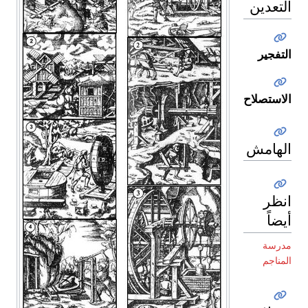
التعدين
التفجير
الاستصلاح
الهامش
انظر
أيضاً
مدرسة
المناجم