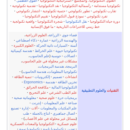
العلوم، التكنولوجيا، والمجتمع
استراتيجية التكنولوجيا
القوى العظمى
تكنولوجيا مستدامة
رأسمالية التكنولوجيا
نقد التكنولوجيا
تقدمية تكنولوجية
تقارب تكنولوجي
تطور تكنولوجي
حتمية تكنولوجية
انتشار تكنولوجي
تفرد تكنولوجي
نموذج قبول التكنولوجيا
تقييم التكنولوجيا
دورة حياة التكنولوجيا
نقل التكنولوجيا
شجرة التكنولوجيا
واقعية تكنولجية
خط زمني للاختراعات التاريخية
ما فوق الإنسانية
فضاء جوي
الزراعة
،
العلوم الزراعية
،
والهندسة الزراعية
عمارة
ذكاء اصطناعي
أتمتة
السيارات ذاتية الحركة
العلوم الكبيرة
تكنولوجيا حيوية
علم الخرائط
هندسة كيميائية
اتصالات
حوسبة
(
علم الحاسوب
،
مشكلات غير محلولة في علم الحاسوب
،
البرمجة
،
هندسة البرمجيات
،
تكنولوجيا المعلومات
،
هندسة الحاسوب
)
انشاءات
تصميم
إلكترونيات
تنمية الطاقة
تخزين الطاقة
هندسة
Ergonomics
التكنولوجيا المالية
مكافحة الحرائق
التقنيات
والعلوم التطبيقية
علم الطب الشرعي
علم التحريج
برمجيات حرة
علوم صحية
معلوماتية صحية
صناعة
علم المعلومات
إنترنت
علم المكتبات والمعلومات
آلات
إدارة
تصنيع
اتصال جماهيري
انتاج بالجملة
طب
(
مسائل غير محلولة في علم الأعصاب
)
علوم عسكرية
التكنولوجيا والمعدات العسكرية
تعدين
تكنولوجيا نانوية
تكنولوجيا نووية