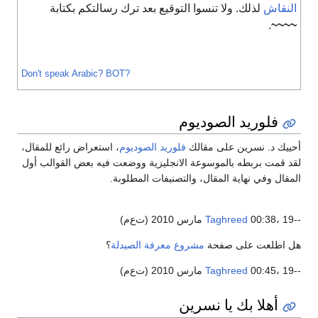
النقاش
لذلك. ولا تنسوا التوقيع بعد ترك رسالتكم بكتابة
.
~~~~
Don't speak Arabic?
BOT?
فلوريد الصوديوم
أحييك د. نسرين على مقالك
فلوريد الصوديوم
، استعراض رائع للمقال،
لقد قمت بربطه بالموسوعة الانجليزية ووضعت فيه بعض القوالب أول
المقال وفي نهاية المقال، والتصنيفات المطلوبة.
--
00:38، 19 مارس 2010 (ت‌ع‌م)
Taghreed
هل اطلعت على صفحة
مشروع معرفة الصيدلة
؟
--
00:45، 19 مارس 2010 (ت‌ع‌م)
Taghreed
أهلا بك يا نسرين