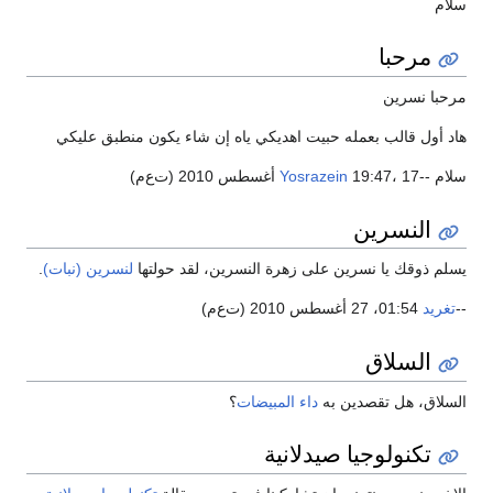
سلام
مرحبا
مرحبا نسرين
هاد أول قالب بعمله حبيت اهديكي ياه إن شاء يكون منطبق عليكي
سلام --
19:47، 17 أغسطس 2010 (ت‌ع‌م)
Yosrazein
النسرين
يسلم ذوقك يا نسرين على زهرة النسرين، لقد حولتها
لنسرين (نبات)
.
--
تغريد
01:54، 27 أغسطس 2010 (ت‌ع‌م)
السلاق
السلاق، هل تقصدين به
داء المبيضات
؟
تكنولوجيا صيدلانية