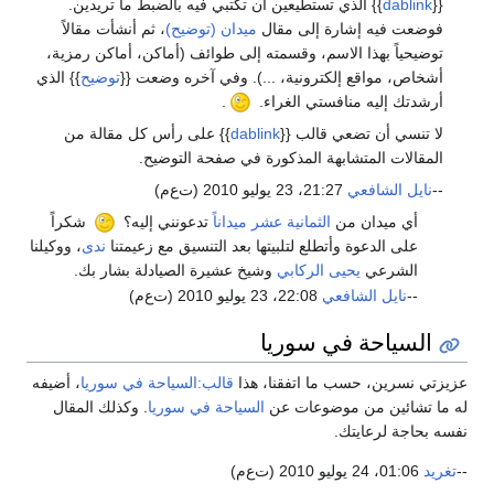
{{
dablink
}} الذي تستطيعين أن تكتبي فيه بالضبط ما تريدين.
فوضعت فيه إشارة إلى مقال
ميدان (توضيح)
، ثم أنشأت مقالاً
توضيحياً بهذا الاسم، وقسمته إلى طوائف (أماكن، أماكن رمزية،
أشخاص، مواقع إلكترونية، ...). وفي آخره وضعت {{
توضيح
}} الذي
أرشدتك إليه منافستي الغراء.
.
لا تنسي أن تضعي قالب {{
dablink
}} على رأس كل مقالة من
المقالات المتشابهة المذكورة في صفحة التوضيح.
--
نايل الشافعي
21:27، 23 يوليو 2010 (ت‌ع‌م)
أي ميدان من
الثمانية عشر ميداناً
تدعونني إليه؟
شكراً
على الدعوة وأتطلع لتلبيتها بعد التنسيق مع زعيمتنا
ندى
، ووكيلنا
الشرعي
يحيى الركابي
وشيخ عشيرة الصيادلة بشار بك.
--
نايل الشافعي
22:08، 23 يوليو 2010 (ت‌ع‌م)
السياحة في سوريا
عزيزتي نسرين، حسب ما اتفقنا، هذا
قالب:السياحة في سوريا
، أضيفه
له ما تشائين من موضوعات عن
السياحة في سوريا
. وكذلك المقال
نفسه بحاجة لرعايتك.
--
تغريد
01:06، 24 يوليو 2010 (ت‌ع‌م)