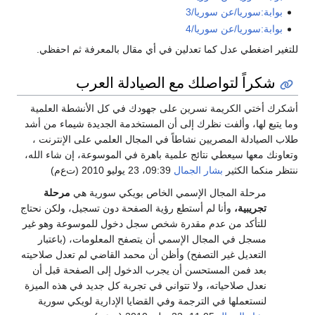
بوابة:سوريا/عن سوريا/3
بوابة:سوريا/عن سوريا/4
للتغير اضغطي عدل كما تعدلين في أي مقال بالمعرفة ثم احفظي.
شكراً لتواصلك مع الصيادلة العرب
أشكرك أختي الكريمة نسرين على جهودك في كل الأنشطة العلمية
وما يتبع لها، وألفت نظرك إلى أن المستخدمة الجديدة شيماء من أشد
طلاب الصيادلة المصريين نشاطاً في المجال العلمي على الإنترنت ،
وتعاونك معها سيعطي نتائج علمية باهرة في الموسوعة، إن شاء الله،
ننتظر منكما الكثير
بشار الجمال
09:39، 23 يوليو 2010 (ت‌ع‌م)
مرحلة المجال الإسمي الخاص بويكي سورية هي
مرحلة
تجريبية،
وأنا لم أستطع رؤية الصفحة دون تسجيل، ولكن نحتاج
للتأكد من عدم مقدرة شخص سجل دخول للموسوعة وهو غير
مسجل في المجال الإسمي أن يتصفح المعلومات، (باعتبار
التعديل غير التصفح) وأظن أن محمد القاضي لم تعدل صلاحيته
بعد فمن المستحسن أن يجرب الدخول إلى الصفحة قبل أن
نعدل صلاحياته، ولا تتواني في تجربة كل جديد في هذه الميزة
لنستعملها في الترجمة وفي القضايا الإدارية لويكي سورية