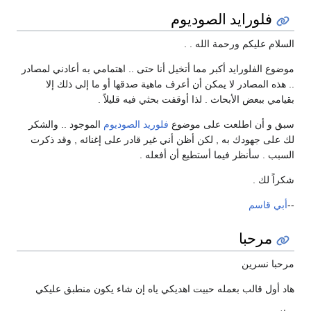
فلورايد الصوديوم
السلام عليكم ورحمة الله . .
موضوع الفلورايد أكبر مما أتخيل أنا حتى .. اهتمامي به أعادني لمصادر
.. هذه المصادر لا يمكن أن أعرف ماهية صدقها أو ما إلى ذلك إلا
بقيامي ببعض الأبحاث . لذا أوقفت بحثي فيه قليلاً .
سبق و أن اطلعت على موضوع
فلوريد الصوديوم
الموجود .. والشكر
لك على جهودك به , لكن أظن أني غير قادر على إغنائه , وقد ذكرت
السبب . سأنظر فيما أستطيع أن أفعله .
شكراً لك .
--
أبي قاسم
مرحبا
مرحبا نسرين
هاد أول قالب بعمله حبيت اهديكي ياه إن شاء يكون منطبق عليكي