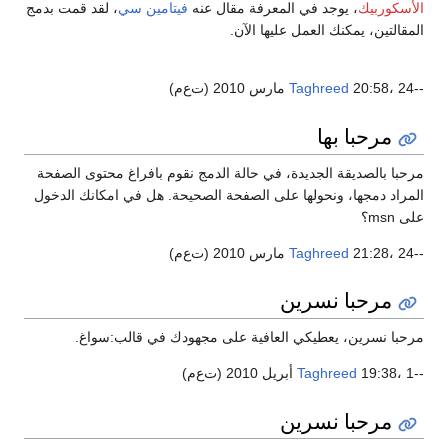
الأسكوربيك
، يوجد في المعرفة مقال عنه
فيتامين سي
، لقد قمت بدمج
المقالتين، يمكنك العمل عليها الآن.
--
20:58، 24 مارس 2010 (ت‌ع‌م)
Taghreed
مرحبا بها
مرحبا بالصديقة الجديدة، في حالة الدمج نقوم بافراغ محتوى الصفحة
المراد دمجها، ونحولها على الصفحة الصحيحة. هل في امكانك الدخول
على msn؟
--
21:28، 24 مارس 2010 (ت‌ع‌م)
Taghreed
مرحبا نسرين
مرحبا نسرين، يعطيكي العافية على مجهودك في قالب:سواغ.
--
19:38، 1 أبريل 2010 (ت‌ع‌م)
Taghreed
مرحبا نسرين