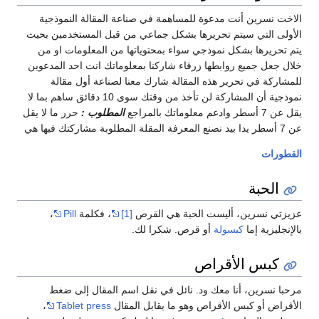
الاخت نسرين أنت مدعوة للمساهمة في صناعة المقالة النموذجية
الأولى التي سيتم تحريرها بشكل جماعي من قبل المستخدمين بحيث
يتم تحريرها بشكل نموذجي سواء بمحتوياتها من المعلومات او من
خلال جعل جميع روابطها زرقاء شاركنا بمعلوماتك انت احد المدعوين
للمشاركة في تحرير هذه المقالة شارك معنا لصناعة أول مقالة
نموذجية أن المشاركة لن تأخذ من وقتك سوى 10 دقائق ساهم بما لا
يقل عن 7 أسطر وادعم معلوماتك بالمراجع
المطلوب :
حرر ما لا يقل
عن 7 أسطر يدا بيد نصنع المعرفة المقلة المطلوبة مشاركتك فيها هي
القطورات
الحبة
عزيزتي نسرين، أليست الحبة هي القرص
[1]
، فكلمة
Pill
،
بالإنجليزية إما
كبسولة
أو قرص. شكرا لك.
كبس الأقراص
مرحبا نسرين، أنا معك ود. نائل في نقل اسم المقال إلى ضغط
الأقراض أو كبس الأقراص وهو ما يقابل المقال
Tablet press
،