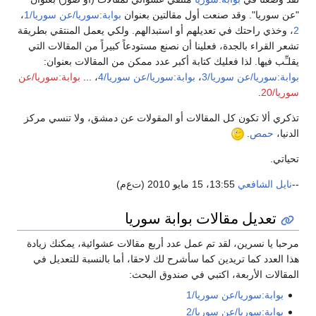
"عن سوريا". وقد صنعت أول مقالتين بعنوان
بوابة:سوريا/عن سوريا/1
،
2
، وخذي راحتك في تعديلهم أو استبدالهم. ولكي يعمل المنتقي بطريقة
تشعر القراء بالجدة، فعلينا أن نصنع مستودعاً كبيراً من المقالات التي
يقلـِّب فيها. لذا فعليك كتابة أكبر عدد ممكن من المقالات بعنوان:
بوابة:سوريا/عن سوريا/3
،
بوابة:سوريا/عن سوريا/4
، ...
بوابة:سوريا/عن
سوريا/20
.
تذكري ألا تكون كل المقالات أو المقولات عن دمشق، ولا تنسي مركز
الدنيا،
حمص
.
تحياتي.
--
نايل الشافعي
13:55، 15 مايو 2010 (ت‌ع‌م)
تعديل مقالات بوابة سوريا
مرحبا يا نسرين، لقد تم عمل عدد أربع مقالات عشوائية، يمكنك زيادة
هذا العدد كما تريدين كما سأشرح لك لاحقا، أما بالنسبة للتعديل في
المقالات الأربعة، اكتبي في صندوق البحث:
بوابة:سوريا/عن سوريا/1
بوابة:سوريا/عن سوريا/2