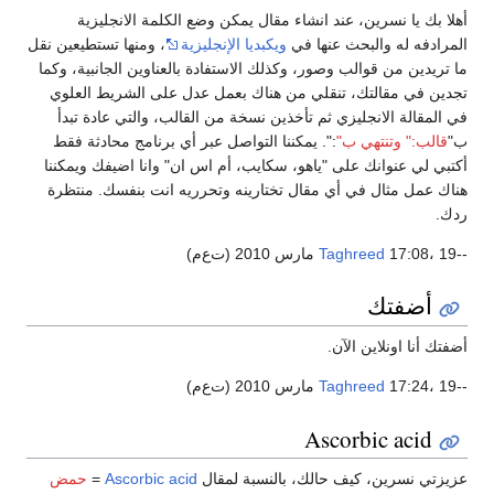
أهلا بك يا نسرين، عند انشاء مقال يمكن وضع الكلمة الانجليزية
المرادفه له والبحث عنها في
ويكبديا الإنجليزية
، ومنها تستطيعين نقل
ما تريدين من قوالب وصور، وكذلك الاستفادة بالعناوين الجانبية، وكما
تجدين في مقالتك، تنقلي من هناك بعمل عدل على الشريط العلوي
في المقالة الانجليزي ثم تأخذين نسخة من القالب، والتي عادة تبدأ
ب"
قالب:" وتنتهي ب"
:". يمكننا التواصل عبر أي برنامج محادثة فقط
أكتبي لي عنوانك على "ياهو، سكايب، أم اس ان" وانا اضيفك ويمكننا
هناك عمل مثال في أي مقال تختارينه وتحرريه انت بنفسك. منتظرة
ردك.
--
17:08، 19 مارس 2010 (ت‌ع‌م)
Taghreed
أضفتك
أضفتك أنا اونلاين الآن.
--
17:24، 19 مارس 2010 (ت‌ع‌م)
Taghreed
Ascorbic acid
عزيزتي نسرين، كيف حالك، بالنسبة لمقال
Ascorbic acid
=
حمض