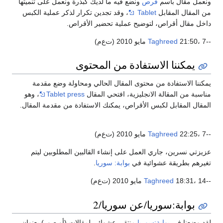
ونعمل مقال باسم
قرص
ونضع فيه ما لديك كبذرة ونعمل على تنميتها
من المقال المقابل
Tablet
، وقد تجدين تكرار لذكر عملية الكبس
داخل مقال أقراص، لتوضيح عملية تحضير الأقراص.
--
21:50، 7 مايو 2010 (ت‌ع‌م)
Taghreed
يمكننا الاستفادة من المحتوى
يمكننا الاستفادة من محتوى المقال الحالي ومحاولة وضع مقدمة
مناسبة من المقالة الانجليزية، افتحي المقال
Tablet press
، وهو
المقال المقابل لكبس الأقراص، يمكنك الاستفادة من مقدمة المقال.
--
22:25، 7 مايو 2010 (ت‌ع‌م)
Taghreed
عزيزتي نسرين، جاري العمل على إنشاء القالبين المطلوبين ليتم
تغيرهم بطريقة عشوائية في
بوابة: سوريا
.
--
18:31، 14 مايو 2010 (ت‌ع‌م)
Taghreed
بوابة:سوريا/عن سوريا/2
لقد وضعنا في
بوابة:سوريا
منتقي عشوائي لمقالات (أو صور) بعنوان