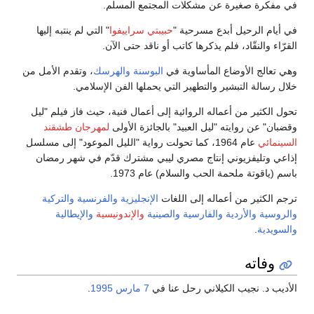
في مفكرة صغيرة عن مشكلات المجتمع المسلم.
في أيام الرحيل أبدع مسرحية "
حبيبتي سراييفوا
" التي لم ينتبه إليها
القرّاء والنقّاد، فلم يذكرها كاتب أو ناقد حتى الآن.
وهي تعالج الأوضاع المأساوية في
البوسنة والهرسك
، وتقدم الأمل من
خلال رسالة التبشير والتطهير التي يحملها الفن الإسلامي.
تحول الكثير من أعماله الروائية إلى أعمال فنية، حيث فاز فيلم "ليل
وقضبان" عن روايته "ليل العبيد" بالجائزة الأولى
لمهرجان طشقند
السينمائي
عام 1964، كما تحولت رواية "الليل الموعود" إلى مسلسل
إذاعي وتليفزيوني إنتاج مصري ليبي مشترك قدّم في شهر رمضان
باسم (ياقوتة ملحمة الحب والسلام) عام 1973.
ترجم الكثير من أعماله إلى اللغات
الإنجليزية
والفرنسية
والتركية
والروسية
والأردية
والفارسية
والصينية
والإندونيسية
والإيطالية
والسويدية
.
وفاته
الأديب د. نجيب الكيلاني رحل عنا في
7 مارس
1995
.