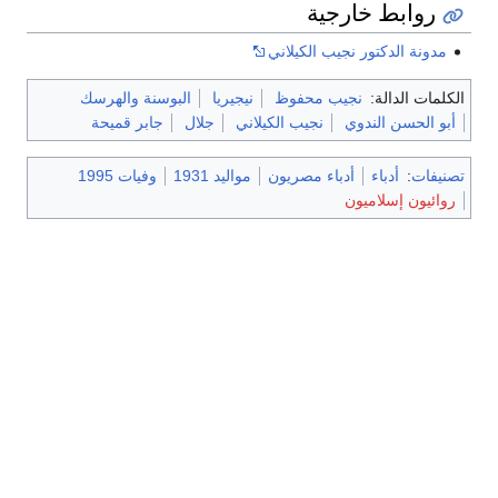
روابط خارجية
مدونة الدكتور نجيب الكيلاني
الكلمات الدالة:
نجيب محفوظ
نيجيريا
البوسنة والهرسك
أبو الحسن الندوي
نجيب الكيلاني
جلال
جابر قميحة
تصنيفات
:
أدباء
أدباء مصريون
مواليد 1931
وفيات 1995
روائيون إسلاميون