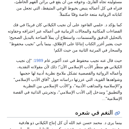
مسئوليته تجاه القارئ، وخوفه من أن يقع في براثن الفهم الخاطئ،
فتراه في كل أعماله ينبض بخيوط الوعي المتيقظ، التي تجعل من
كتاباته الروائية متعة خاصة وقتًا مكتملاً.
كما يؤكد د. حلمي القاعود على أن نجيب الكيلاني كان فريدًا في فك
الفضاءات المكانية والمجالات الزمانية في أعماله عبر احترافه وحفاوته
بالتحليل الدقيق والمنمنمات، واستطاع أن يملأ الساحة بالبديل الصحيح؛
حيث يعتبر أغزر الكتاب إنتاجًا على الإطلاق، بينما يأتي "نجيب محفوظ"
والسحار في المرتبة الثانية من حيث الكم!
حيث قال عنه نجيب محفوظ في عدد أكتوبر عام
1989
: "إن نجيب
الكيلاني هو منظّر الأدب الإسلامي الآن"؛ ذلك لأن مقولاته النقدية،
وأعماله الروائية والقصصية تشكل ملامح نظرية أدبية لها حجمها
وشواهدها القوية، التي عززتها دراساته حول "آفاق الأدب الإسلامي"
و"الإسلامية والمذاهب الأدبية"، و"الأدب الإسلامي بين النظرية
والتطبيق" ومدخل إلى الأدب الإسلامي"، وتجربتي الذاتية في القصة
الإسلامية"…
النغم في شعره
بينما يرى د. محمد حسن عبد الله أن كل إنتاج الكيلاني ذو هادفية