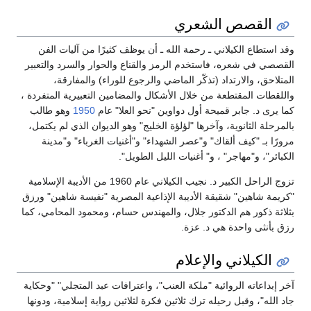
القصص الشعري
وقد استطاع الكيلاني ـ رحمة الله ـ أن يوظف كثيرًا من آليات الفن
القصصي في شعره، فاستخدم الرمز والقناع والحوار والسرد والتعبير
المتلاحق، والارتداد (تذكّر الماضي والرجوع للوراء) والمفارقة،
واللقطات المقتطعة من خلال الأشكال والمضامين التعبيرية المتفردة ،
كما يرى د. جابر قميحة أول دواوين "نحو العلا" عام
1950
وهو طالب
بالمرحلة الثانوية، وآخرها "لؤلؤة الخليج" وهو الديوان الذي لم يكتمل،
مرورًا بـ "كيف ألقاك" و"عصر الشهداء" و"أغنيات الغرباء" و"مدينة
الكبائر"، و"مهاجر" ، و" أغنيات الليل الطويل".
تزوج الراحل الكبير د. نجيب الكيلاني عام 1960 من الأديبة الإسلامية
"كريمة شاهين" شقيقة الأديبة الإذاعية المصرية "نفيسة شاهين" ورزق
بثلاثة ذكور هم الدكتور جلال، والمهندس حسام، ومحمود المحامي، كما
رزق بأنثى واحدة هي د. عزة.
الكيلاني والإعلام
آخر إبداعاته الروائية "ملكة العنب"، واعترافات عبد المتجلي" "وحكاية
جاد الله"، وقبل رحيله ترك ثلاثين فكرة لثلاثين رواية إسلامية، ودونها