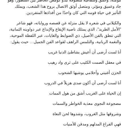
مؤمنة، وعمق وشفافية متصوفة تبدو كومض الخاطر بين السطور، وهو
جاد وعميق ومؤثر، ومتصل أوثق الاتصال بروح هذا الشعب، ويملك
التأثير في حياة قومه التي كان واحدًا من أفذاذها المتفردين.
والكيلاني في شعره لا يقل منزلة عن قصصه ورواياته، فهو شاعر
"الأمل الطريد"، الذي يمتلك ناصية الإيقاع والإبداع عبر دواوينه الثمانية،
التي تنطق بالفن الأصيل، ذي الضوابط والغايات، عبر اللفظة الموحية،
والنغمة الربانية، والتلمس الراهف لقواعد الفن الجميل… حيث يقول:
أنا لست أرضى أن أعيش بشاطئ الدنيا غريب
في معقل الصمت الكئيب على ثرى واد رهيب
الحزن أغنيتي وأحلامي يوشيها الشحوب
أنا لست أرضى أن أكون صدى هزيلاً في الدروب
إن الحياة على الغريب أشق من هول الممات
مضجوعة النجوى معذبة الخواطر والسمات
وشروقها مثل الغروب، وشدوها لحن النعاة
فهي الفراغ المدلهم ومدفن للأمنيات