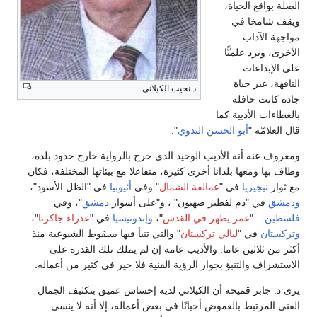
الصلة بواقع الحياة،
ويقف شامخا في
مواجهة الآداب
الأخرى، ويرد علميًّا
على الإبداعات
التافهة، عبر حياة
د.نجيب الكيلاني
جادة كانت حافلة
بالعطاءات الأدبية كما
قال العلامّة "
أبو الحسن الندوي
".
ومعروف عنه أنه الأديب الوحيد الذي خرج بالرواية خارج حدود بلده،
وطاف بها ومعها بلدانا أخرى كثيرة، متفاعلا مع بيئاتها المختلفة، فكان
مع ثوار
نيجيريا
في "
عمالقة الشمال
" وفى
أثيوبيا
في "الظل الأسود"،
ودمشق
في "دم لفطير صهيون" ، و"على أسوار
دمشق
"، وفي
فلسطين
.. "
عمر يظهر في القدس
"،
وإندونيسيا
في "
عذراء جاكرتا
"،
وتركستان
في "
ليالي تركستان
" والتي تنبأ فيها بسقوط الشيوعية منذ
أكثر من ثلاثين عاما. والأديب عامة إن لم يملك تلك القدرة على
الاستشراف والتنبؤ بجوار الرؤية الفنية فلا خير في كثير من أعماله.
يرى د. جابر قميحة أن الكيلاني لديه إحساس عميق بتكثيف الجمال
الفني المرتبط بالغموض أحيانًا في بعض أعماله، إلا أنه لا ينسى