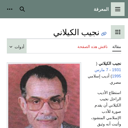
المعرفة
القائمة الرئيسية
بحث
أدوات
نجيب الكيلاني
تبديل عرض جدول المحتويات
مقالة
ناقش هذه الصفحة
أدوات
نجيب الكيلاني
(
1931
-
7 مارس
1995
) أديب إسلامي
مصري.
استطاع الأديب
الراحل نجيب
الكيلاني أن يقدم
صورة للأدب
الإسلامي المنشود،
وأثبت أنه وثيق