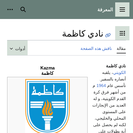
المعرفة
القائمة الرئيسية
بحث
أدوات
نادي كاظمة
تبديل عرض جدول المحتويات
مقالة
ناقش هذه الصفحة
أدوات
نادي كاظمة
Kazma
الكويتي
، يلقبه
كاظمة
أنصاره بالسفير.
تأسس عام
1964
م
من أشهر فرق كرة
القدم الكويتية، و له
العديد من الإنجازات
على المستوى
المحلي والخليجي،
لكنه لم يحصل على
أية بطولات على