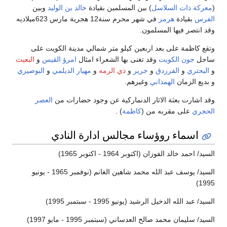
(
معركة ذات السلاسل
) بين المسلمين بقيادة
خالد بن الوليد
وبين
الفرس
بقيادة
هرمز
في شهر محرم سنة12 هجرية مارس 623ميلاديه
وقد انتصر فيها المسلمون.
وتقع كاظمة على بعد اربعين كيلو متر شمالي مدينة الكويت على
ساحل
جون الكويت
وقد تغنى بها الشعراء امثال
امرؤ القيس
و
البعيث
و
البحتري
و
الفرزدق
و
جرير
و
ذي الرمه
و
مهيار الديلمي
و
البوصيري
و بديع الزمان
الهمذاني
وغيرهم.
وقد اشارت بعثة الاثار الدنماركية عن وجود حضارات من
العصر
الحجري
على مقربه من (
كاظمة
) .
اسماء روؤساء مجالس ادارة النادي
السيد/ احمد خالد الفوزان (اكتوبر 1964 - اكتوبر 1965)
السيد/ يوسف عبد الله محمد شاهين الغانم (نوفمبر 1965 - يونيو
1995)
السيد/ عبد الله الدخيل الرشيد (يونيو 1995 - سبتمبر 1995)
السيد/ سليمان محمد صالح العدساني (سبتمبر 1995 - مايو 1997)