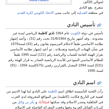
Home colours
لحوالي 30ألف
متفرج. يقع النادي
في منطقة
العديلية
إلى جانب مبنى
الاتحاد الكويتي لكرة القدم
.
تأسيس النادي
تأسس في دولة
الكويت
عام 1964
نادي كاظمة
الرياضي لمدة غير
محدودة ، وقد أشهر بتاريخ 31/8/1964 تحت رقم (31) ، وأعيد إشهار
نظامه الأساسي طبقاً لاحكام المرسوم بقانون رقم (42) لسنة1978
في شأن الهيئات الرياضية وتعديلاته ، ثم أعيد إشهار نظامه الأساسي
بقرار الهيئة العامة للشباب والرياضة رقم (121) لسنة 1995 طبقاً
للنظام الأساسي النموذجي للأندية الرياضية الصادر به قرار الهيئة رقم
(531) لسنة 1994 المعدل بالقرارين رقمي (575)لسنة 1994 ، (91)
لسنة 1995 .
اسم النادي
رأت اللجنة التأسيسة اطلاق اسم
كاظمة
على النادي لما لهذا الاسم من
اهمية في التاريخ فكانت (كاظمة) من المواقع المعروفه لدى العرب
في الجاهلية وصدر الاسلام وقد سكنتها
قبيلتاأياد
و
بكر بن وائل
من
كبريات القبائل العربية وفيها وقعت المعركة الفاصلة في الاسلام