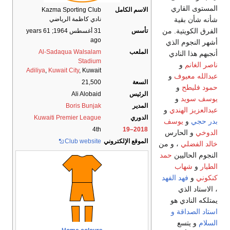
المستوى القاري
الاسم الكامل
Kazma Sporting Club
شأنه شأن بقية
نادي كاظمة الرياضي
الفرق الكويتية. من
تأسس
31 أغسطس 1964
; 61 years
ago
أشهر النجوم الذي
الملعب
Al-Sadaqua Walsalam
أنجبهم هذا النادي
Stadium
ناصر الغانم
و
Adiliya
,
Kuwait City
, Kuwait
عبدالله معيوف
و
السعة
21,500
حمود فليطح
و
الرئيس
Ali Alobaid
يوسف سويد
و
المدير
Boris Bunjak
عبدالعزيز الهندي
و
الدوري
Kuwaiti Premier League
بدر حجي
و
يوسف
4th
2018–19
الدوخي
و الحارس
الموقع الإلكتروني
Club website
خالد الفضلي
، و من
النجوم الحاليين
حمد
الطيار
و
شهاب
كنكوني
و
فهد الفهد
، الاستاد الذي
يمتلكه النادي هو
استاد الصداقة و
السلام
و يتسع