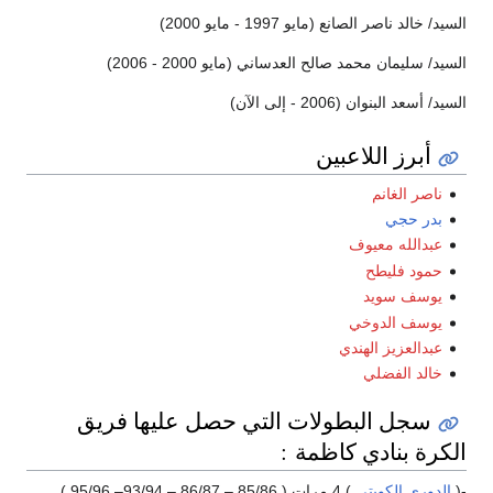
السيد/ خالد ناصر الصانع (مايو 1997 - مايو 2000)
السيد/ سليمان محمد صالح العدساني (مايو 2000 - 2006)
السيد/ أسعد البنوان (2006 - إلى الآن)
أبرز اللاعبين
ناصر الغانم
بدر حجي
عبدالله معيوف
حمود فليطح
يوسف سويد
يوسف الدوخي
عبدالعزيز الهندي
خالد الفضلي
سجل البطولات التي حصل عليها فريق
الكرة بنادي كاظمة :
-(
الدوري الكويتي
) 4 مرات ( 85/86 – 86/87 – 93/94– 95/96 )