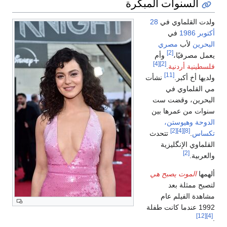
السنوات المبكرة
ولدت القلماوي في
28
أكتوبر
1986
في
البحرين
لأب
مصري
[2]
يعمل مصرفيًا،
وأم
[4]
[2]
فلسطينية أردنية
.
[11]
ولديها أخ أكبر.
نشأت
مي القلماوي في
البحرين، وقضت ست
سنوات من عمرها بين
الدوحة
وهيوستن،
[2]
[4]
[8]
تكساس
.
تتحدث
القلماوي الإنگليزية
[2]
والعربية.
ألهمها
الموت يصبح هي
لتصبح ممثلة بعد
مشاهدة الفيلم عام
1992 عندما كانت طفلة
[12]
[4]
.