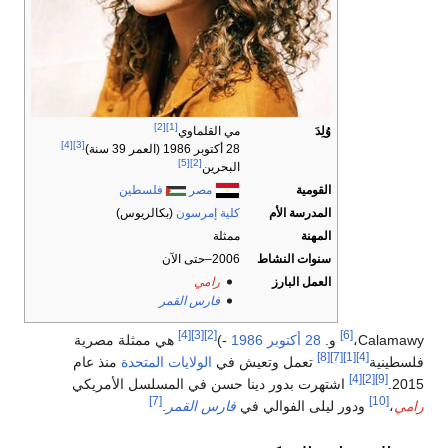
[2]
[1]
وُلِدَ
مي القلماوي
[4]
[3]
28 أكتوبر 1986
(العمر 39 سنة)
[5]
[2]
البحرين
القومية
مصر
فلسطين
المدرسة الأم
كلية إمرسون
(بكالريوس)
المهنة
ممثلة
سنوات النشاط
2006–حتى الآن
العمل البارز
رامي
فارس القمر
[4]
[3]
[2]
[6]
Calamawy
،
و.
28 أكتوبر
1986
-)
هي ممثلة مصرية
[8]
[7]
[1]
[4]
فلسطينية
تعمل وتعيش في
الولايات المتحدة
منذ عام
[4]
[2]
[9]
2015.
اشتهرت بدور دينا حسن في المسلسل الأمريكي
[7]
[10]
رامي
،
ودور ليلى الفوالي في
فارس القمر
.