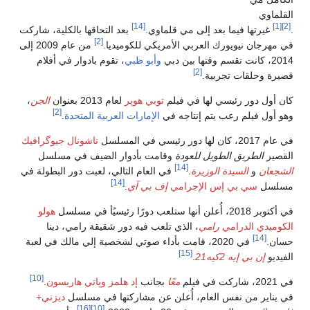
القلماوي
[14]
[1]
[2]
.
غيرتها فيما بعد إلى مي قلماوي.
بعد التحاقها بالكلية، شاركت
[2]
في مهرجان نيويورك العربي الأمريكي للكوميديا.
من عام 2009 إلى
2014، كانت تقسم وقتها بين دبي
وأبو ظبي
، تقوم بادوار في أفلام
[2]
قصيرة وحلقات تجربية.
كان أول دور رئيسي لها في فيلم
توبي هوپر
لعام 2013 بعنوان
الجن
،
[2]
وهو أول فيلم رعب يتم إنتاجه في
الإمارات العربية المتحدة
.
في عام 2017، كان لها دور رئيسي في المسلسل
ناشونال جيوگرافيك
القصير
الطريق الطويل للعودة
وقامت بأدوار الضيف في مسلسل
[14]
الشجعان
و
السيدة الوزيرة
.
في العام التالي، لعبت دور البطولة في
[14]
مسلسل
سي بي إس
الإجرامي
إف بي آي
.
في أكتوبر 2018، أُعلن أنها ستلعب دورًا رئيسيًأ في مسلسل
هولو
الكوميدي الدرامي
رامي
، الذي تلعب فيه دور شقيقة رامي، دينا
[14]
حسان.
في 2020، قامت بأداء صوتي لشخصية إلي مالك في لعبة
[15]
الفيديو
إن بي إيه 2كيه21
.
[10]
في 2021، شاركت في فيلم
معًا
بجانب
إد هلمز
وپاتي هاريسون
.
في يناير من نفس العام، أُعلن عن مشاركتها في مسلسل
ديزني+
[16]
[10]