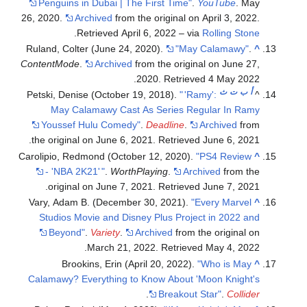
Penguins in Dubai | The First Time"
.
YouTube
. May
26, 2020.
Archived
from the original on April 3, 2022
.
.
Retrieved
April 6,
2022
– via
Rolling Stone
Ruland, Colter (June 24, 2020).
"May Calamawy"
.
^
ContentMode
.
Archived
from the original on June 27,
.
2020
. Retrieved
4 May
2022
أ
ب
ت
ث
Petski, Denise (October 19, 2018).
"
'Ramy':
^
May Calamawy Cast As Series Regular In Ramy
Youssef Hulu Comedy"
.
Deadline
.
Archived
from
.
the original on June 6, 2021
. Retrieved
June 6,
2021
Carolipio, Redmond (October 12, 2020).
"PS4 Review
^
- 'NBA 2K21'
"
.
WorthPlaying
.
Archived
from the
.
original on June 7, 2021
. Retrieved
June 7,
2021
Vary, Adam B. (December 30, 2021).
"Every Marvel
^
Studios Movie and Disney Plus Project in 2022 and
Beyond"
.
Variety
.
Archived
from the original on
.
March 21, 2022
. Retrieved
May 4,
2022
Brookins, Erin (April 20, 2022).
"Who is May
^
Calamawy? Everything to Know About 'Moon Knight's
.
Breakout Star"
.
Collider