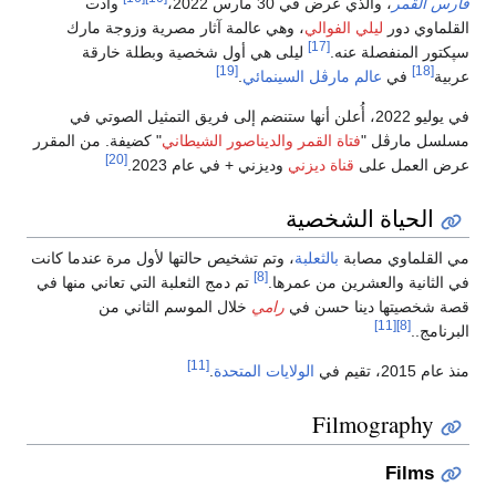
فارس القمر
، والذي عرض في 30 مارس 2022،
وأدت
القلماوي دور
ليلي الفوالي
، وهي عالمة آثار مصرية وزوجة مارك
[17]
سپكتور المنفصلة عنه.
ليلى هي أول شخصية وبطلة خارقة
[19]
[18]
عربية
في
عالم مارڤل السينمائي
.
في يوليو 2022، أُعلن أنها ستنضم إلى فريق التمثيل الصوتي في
مسلسل مارڤل "
فتاة القمر والديناصور الشيطاني
" كضيفة. من المقرر
[20]
عرض العمل على
قناة ديزني
وديزني + في عام 2023.
الحياة الشخصية
مي القلماوي مصابة
بالثعلبة
، وتم تشخيص حالتها لأول مرة عندما كانت
[8]
في الثانية والعشرين من عمرها.
تم دمج الثعلبة التي تعاني منها في
قصة شخصيتها دينا حسن في
رامي
خلال الموسم الثاني من
[11]
[8]
البرنامج..
[11]
منذ عام 2015، تقيم في
الولايات المتحدة
.
Filmography
Films