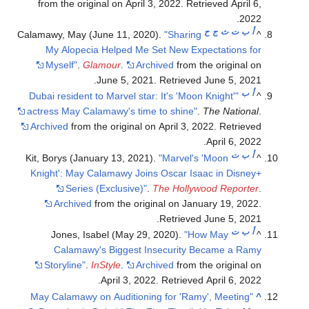
from the original on April 3, 2022
. Retrieved
April 6,
.
2022
أ
ب
ت
ث
ج
ح
Calamawy, May (June 11, 2020).
"Sharing
^
My Alopecia Helped Me Set New Expectations for
Myself"
.
Glamour
.
Archived
from the original on
.
June 5, 2021
. Retrieved
June 5,
2021
أ
ب
"Dubai resident to Marvel star: It's 'Moon Knight'
^
actress May Calamawy's time to shine"
.
The National
.
Archived
from the original on April 3, 2022
. Retrieved
.
April 6,
2022
أ
ب
ت
Kit, Borys (January 13, 2021).
"Marvel's 'Moon
^
Knight': May Calamawy Joins Oscar Isaac in Disney+
Series (Exclusive)"
.
The Hollywood Reporter
.
Archived
from the original on January 19, 2022
.
.
Retrieved
June 5,
2021
أ
ب
ت
Jones, Isabel (May 29, 2020).
"How May
^
Calamawy's Biggest Insecurity Became a Ramy
Storyline"
.
InStyle
.
Archived
from the original on
.
April 3, 2022
. Retrieved
April 6,
2022
"May Calamawy on Auditioning for 'Ramy', Meeting
^