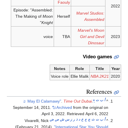
Faouly
2022
Episode: "Assembled:
Marvel Studios:
The Making of
Moon
Herself
Assembled
"
Knight
Marvel's Moon
voice
TBA
Girl and Devil
2023
Dinosaur
Video games
Notes
Role
Title
Year
Voice role
Ellie Malik
NBA 2K21
2020
References
أ
ب
ت
.
Time Out Dubai
.
"May El Calamawy"
^
September 14, 2011.
Archived
from the original on
.
April 3, 2022
. Retrieved
April 6,
2022
أ
ب
ت
ث
ج
ح
خ
د
ذ
ر
ز
س
ش
ص
ض
Vivarelli, Nick
^
(February 21, 2014).
"International Star You Should