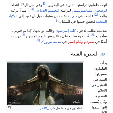
[2]
انهت قلماوي دراستها الثانوية في البحرين،
وفي سن ال17 انتقلت
[13]
لبوسطن، مساتشوستس
لدراسة
التصميم الصناعي
،
امتثالًا لرغبة
[2]
والدها.
عاشت في
دبي
لمدة خمس سنوات قبل أن تعود إلى
الولايات
[9]
المتحدة
لتحقق حلمها في التمثيل.
تقدمت بطلب لدخول
كلية إيمرسون
وقالت لوالديها، "إذا تم قبولي،
[8]
[2]
سأذهب."
قُبلت وحصلت على بكالريوس علوم المسرح.
درست
[8]
أيضًا في
ستوديو وليام إسپر
في
مدينة نيويورك
.
السيرة الفنية
بدأت
القلماوي
مسيرتها
الفنية في
التمثيل في
الأفلام
القصيرة
وكان يُنسب
إليها اسمها
القلماوي في مسلسل
فارس القمر
.
الكامل مي