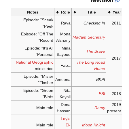
Television
Notes
Role
Title
Year
Episode: "Sneak
Raya
Checking In
2011
Peek"
Episode: "Off The
Mona
Madam Secretary
Record"
Alsnany
Episode: "It's All
Mina
The Brave
Personal"
Bayoud
2017
National Geographic
The Long Road
Faiza
miniseries
Home
Episode: "Mister
Ameena
BKPI
Flasher"
Episode: "Green
Nita
FBI
2018
Birds"
Kayali
Dena
2019–
Main role
Ramy
Hassan
present
Layla
Main role
El-
Moon Knight