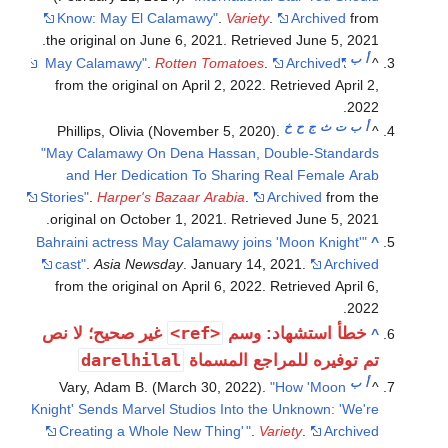
Know: May El Calamawy"
.
Variety
.
Archived
from
.
the original on June 6, 2021
. Retrieved
June 5,
2021
أ
ب
.
Rotten Tomatoes
.
Archived
"May Calamawy"
^
from the original on April 2, 2022
. Retrieved
April 2,
.
2022
أ
ب
ت
ث
ج
ح
خ
Phillips, Olivia (November 5, 2020).
^
"May Calamawy On Dena Hassan, Double-Standards
and Her Dedication To Sharing Real Female Arab
Stories"
.
Harper's Bazaar Arabia
.
Archived
from the
.
original on October 1, 2021
. Retrieved
June 5,
2021
"Bahraini actress May Calamawy joins 'Moon Knight'
^
cast"
.
Asia Newsday
. January 14, 2021.
Archived
from the original on April 6, 2022
. Retrieved
April 6,
.
2022
<ref>
خطأ استشهاد: وسم
غير صحيح؛ لا نص
^
darelhilal
تم توفيره للمراجع المسماة
أ
ب
Vary, Adam B. (March 30, 2022).
"How 'Moon
^
Knight' Sends Marvel Studios Into the Unknown: 'We're
Creating a Whole New Thing'
"
.
Variety
.
Archived