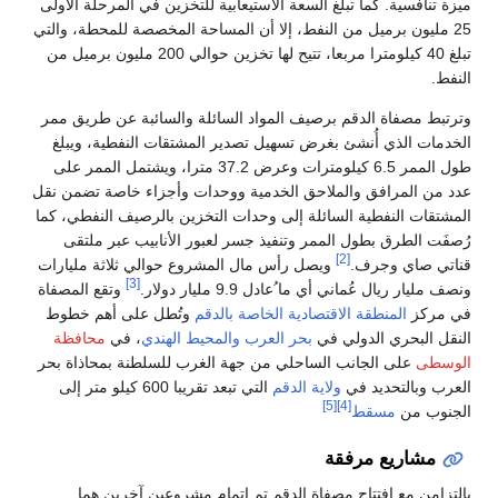
ميزة تنافسية. كما تبلغ السعة الاستيعابية للتخزين في المرحلة الأولى
25 مليون برميل من النفط، إلا أن المساحة المخصصة للمحطة، والتي
تبلغ 40 كيلومترا مربعا، تتيح لها تخزين حوالي 200 مليون برميل من
النفط.
وترتبط مصفاة الدقم برصيف المواد السائلة والسائبة عن طريق ممر
الخدمات الذي أُنشئ بغرض تسهيل تصدير المشتقات النفطية، ويبلغ
طول الممر 6.5 كيلومترات وعرض 37.2 مترا، ويشتمل الممر على
عدد من المرافق والملاحق الخدمية ووحدات وأجزاء خاصة تضمن نقل
المشتقات النفطية السائلة إلى وحدات التخزين بالرصيف النفطي، كما
رُصفَت الطرق بطول الممر وتنفيذ جسر لعبور الأنابيب عبر ملتقى
[2]
قناتي صاي وجرف.
ويصل رأس مال المشروع حوالي ثلاثة مليارات
[3]
ونصف مليار ريال عُماني أي ما ُعادل 9.9 مليار دولار.
وتقع المصفاة
في مركز
المنطقة الاقتصادية الخاصة بالدقم
وتُطل على أهم خطوط
النقل البحري الدولي في
بحر العرب
والمحيط الهندي
، في
محافظة
الوسطى
على الجانب الساحلي من جهة الغرب للسلطنة بمحاذاة بحر
العرب وبالتحديد في
ولاية الدقم
التي تبعد تقريبا 600 كيلو متر إلى
[5]
[4]
الجنوب من
مسقط
مشاريع مرفقة
بالتزامن مع افتتاح مصفاة الدقم تم إتمام مشروعين آخرين هما