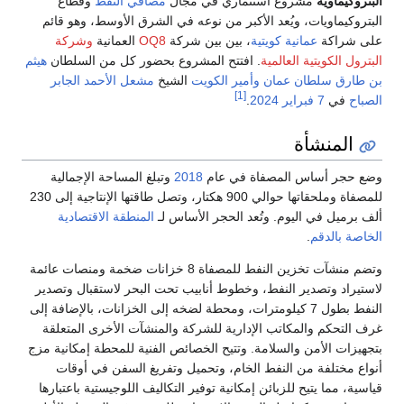
البتروكيماوية
مشروع استثماري في مجال
مصافي النفط
وقطاع
البتروكيماويات، ويُعد الأكبر من نوعه في الشرق الأوسط، وهو قائم
على شراكة
عمانية
كويتية
، بين بين شركة
OQ8
العمانية
وشركة
البترول الكويتية العالمية
. افتتح المشروع بحضور كل من السلطان
هيثم
بن طارق
سلطان عمان
وأمير الكويت
الشيخ
مشعل الأحمد الجابر
[1]
الصباح
في
7 فبراير
2024
.
المنشأة
وضع حجر أساس المصفاة في عام
2018
وتبلغ المساحة الإجمالية
للمصفاة وملحقاتها حوالي 900 هكتار، وتصل طاقتها الإنتاجية إلى 230
ألف برميل في اليوم. وتُعد الحجر الأساس لـ
المنطقة الاقتصادية
الخاصة بالدقم
.
وتضم منشآت تخزين النفط للمصفاة 8 خزانات ضخمة ومنصات عائمة
لاستيراد وتصدير النفط، وخطوط أنابيب تحت البحر لاستقبال وتصدير
النفط بطول 7 كيلومترات، ومحطة لضخه إلى الخزانات، بالإضافة إلى
غرف التحكم والمكاتب الإدارية للشركة والمنشآت الأخرى المتعلقة
بتجهيزات الأمن والسلامة. وتتيح الخصائص الفنية للمحطة إمكانية مزج
أنواع مختلفة من النفط الخام، وتحميل وتفريغ السفن في أوقات
قياسية، مما يتيح للزبائن إمكانية توفير التكاليف اللوجيستية باعتبارها