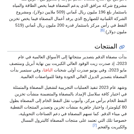
مشروع شركة مرافق الذي يدعم المصفاة فيما يخص الطاقة والمياه
باستثمار بلغ 196 مليون ريال عُماني (509 ملايين دولار)، ومشروع
الشركة العُمانية للصهاريج الذي يرفد أعمال المصفاة فيما يخص تخزين
النفط في رأس مركز باستثمار قدره 200 مليون ريال عُماني (519
[6]
مليون دولار).
المنتجات
بدأت مصفاة الدقم بتصدير منتجاتها إلى الأسواق العالمية في عام
2023، إذ صدرت زيت الوقود العالي الكبريت بين نهاية أبريل ومنتصف
مايو 2023، وفي يونيو صدرت أولى شحنات
النافثا
، وفي سبتمبر بدأت
المصفاة بتصدير الديزل العالي الجودة وفقا للمواصفات العالمية.
وشهد عام 2023 تنفيذ العمليات التجريبية لتشغيل المصفاة والمتمثلة
في اختبار كافة سلاسل الإمداد بالمصفاة والمتضمنة منشآت تخزين
النفط الخام برأس مركز، وأنبوب نقل النفط الخام إلى المصفاة بطول
80 كيلومترا، واختبار جاهزية منشآت تخزين وتصدير المنتجات النفطية
في ميناء الدقم. كما تسهم المصفاة في دعم الصناعات التحويلية،
خصوصا تلك التي تعتمد على منتجات المصفاة كالبترول المسال
[7]
والكبريت والفحم.