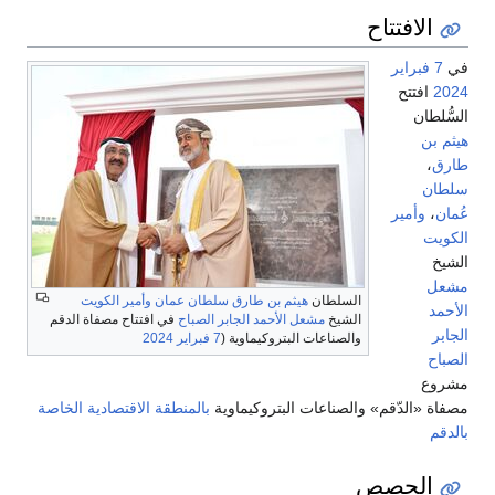
الافتتاح
في
7 فبراير
2024
افتتح
السُّلطان
هيثم بن
طارق
،
سلطان
عُمان
،
وأمير
الكويت
الشيخ
مشعل
السلطان
هيثم بن طارق
سلطان عمان
وأمير الكويت
الأحمد
الشيخ
مشعل الأحمد الجابر الصباح
في افتتاح مصفاة الدقم
الجابر
والصناعات البتروكيماوية (
7 فبراير
2024
الصباح
مشروع
مصفاة «الدّقم» والصناعات البتروكيماوية
بالمنطقة الاقتصادية الخاصة
بالدقم
الحصص