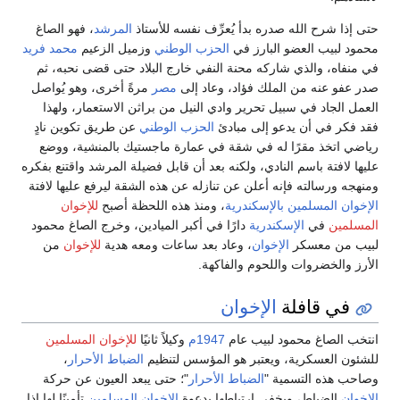
حتى إذا شرح الله صدره بدأ يُعرِّف نفسه للأستاذ
المرشد
، فهو الصاغ
محمود لبيب العضو البارز في
الحزب الوطني
وزميل الزعيم
محمد فريد
في منفاه، والذي شاركه محنة النفي خارج البلاد حتى قضى نحبه، ثم
صدر عفو عنه من الملك فؤاد، وعاد إلى
مصر
مرةً أخرى، وهو يُواصل
العمل الجاد في سبيل تحرير وادي النيل من براثن الاستعمار، ولهذا
فقد فكر في أن يدعو إلى مبادئ
الحزب الوطني
عن طريق تكوين نادٍ
رياضي اتخذ مقرًا له في شقة في عمارة ماجستيك بالمنشية، ووضع
عليها لافتة باسم النادي، ولكنه بعد أن قابل فضيلة المرشد واقتنع بفكره
ومنهجه ورسالته فإنه أعلن عن تنازله عن هذه الشقة ليرفع عليها لافتة
الإخوان المسلمين
بالإسكندرية
، ومنذ هذه اللحظة أصبح
للإخوان
المسلمين
في
الإسكندرية
دارًا في أكبر الميادين، وخرج الصاغ محمود
لبيب من معسكر
الإخوان
، وعاد بعد ساعات ومعه هدية
للإخوان
من
الأرز والخضروات واللحوم والفاكهة.
في قافلة
الإخوان
انتخب الصاغ محمود لبيب عام
1947م
وكيلاً ثانيًا
للإخوان المسلمين
للشئون العسكرية، ويعتبر هو المؤسس لتنظيم
الضباط الأحرار
،
وصاحب هذه التسمية "
الضباط الأحرار
"؛ حتى يبعد العيون عن حركة
الإخوان
الضباط، ويخفي ارتباطها بدعوة
الإخوان المسلمين
تأمينًا لها إذا