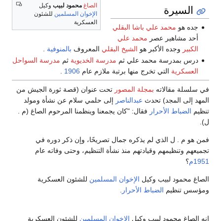
الصاغ
محمود لبيب
وكيل
السيرة
الإخوان المسلمين
للشئون
العسكرية
جده هو
محمد علي باشا البقلي
أحد مشاهير عصر
محمد علي
الكبير
وجده الأكبر هو
الشيخ البقلي
المعروف
بالمنوفية
.
درس بمدرسة محمد علي ثم
مدرسة الخديوية
ثم
مدرسة السواحل
العسكرية
التي تخرج منها برتبة ملازم عام
1906
.
في سلسلة مقالاته
بمجلة المصور
تحت عنوان (قصة ثورة الجيش من
المهد إلى المجد) تحدث
عبدالناصر
إلى حلمي سلام عن نشأة ومولد
تنظيم
الضباط الأحرار
فقال: "كان يجمعنا وينظمنا المرحوم الصاغ (م .
ل).
فمن هو م . ل الذي لم يذكره جمال تصريحًا، وإن ذكر دوره في
تجميعهم وتنظيمهم وقيادتهم منذ نشأة التنظيم، وحتى وفاته عام
1951م
؟
الصاغ محمود لبيب وكيل
الإخوان المسلمين
للشئون العسكرية
ومؤسس تنظيم
الضباط الأحرار
.
إنه الصاغ محمود لبيب وكيل
الإخوان المسلمين
للشئون العسكرية