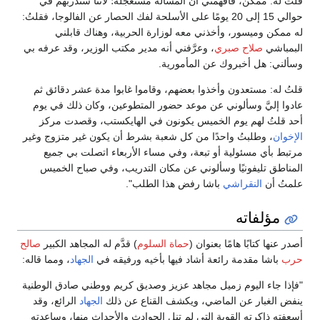
قلتُ له: ممكن، فأفهمني أن المسألة مستعجلة؛ لأننا سندربهم في
حوالي 15 إلى 20 يومًا على الأسلحة لفك الحصار عن الفالوجا، فقلتُ:
له ممكن وميسور، وأخذني معه لوزارة الحربية، وهناك قابلني
البمباشي
صلاح صبري
، وعرَّفني أنه مدير مكتب الوزير، وقد عرفه بي
وسألني: هل أخبروك عن المأمورية.
قلتُ له: مستعدون وأخذوا بعضهم، وقاموا غابوا مدة عشر دقائق ثم
عادوا إليَّ وسألوني عن موعد حضور المتطوعين، وكان ذلك في يوم
أحد قلتُ لهم يوم الخميس يكونون في الهايكستب، وقصدت مركز
الإخوان
، وطلبتُ واحدًا من كل شعبة بشرط أن يكون غير متزوج وغير
مرتبط بأي مسئولية أو تبعة، وفي مساء الأربعاء اتصلت بي جميع
المناطق تليفونيًا وسألوني عن مكان التدريب، وفي صباح الخميس
علمتُ أن
النقراشي
باشا رفض هذا الطلب".
مؤلفاته
أصدر عنها كتابًا هامًا بعنوان (
حماة السلوم
) قدَّم له المجاهد الكبير
صالح
حرب
باشا مقدمة رائعة أشاد فيها بأخيه ورفيقه في
الجهاد
، ومما قاله:
"فإذا جاء اليوم زميل مجاهد عزيز وصديق كريم ووطني صادق الوطنية
ينفض الغبار عن الماضي، ويكشف القناع عن ذلك
الجهاد
الرائع، وقد
أسعفته ذاكرته القوية التي لم تنل الحوادث والأحداث منها، وساعدته