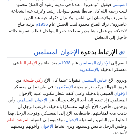
السيسي
فيقول: "ومعروف عندنا في مدينة رشيد أن الصاغ محمود
لبيب رحمه الله كان ضابطًا بقسم سواحل رشيد وعُرف عنه الشجاعة
والمروءة والإحسان إلى الناس، ولا تزال ذكراه حية عند الذين
عاصروه"، ترك الصاغ محمود لبيب الجيش عام
1936م
برتبة صاغ
لاختلافه مع عقل باشا مدير مصلحة خفر السواحل فطلب تسوية حالته
فأحيل إلى المعاش.
الإرتباط بدعوة
الإخوان المسلمين
انضم إلى
الإخوان المسلمين
عام
1938م
بعد لقاء مع
الإمام البنا
في
معسكر الدخيلة
بالإسكندرية
.
ويروي الأخ
عباس السيسي
فيقول: "بينما كان الأخ
زكي طبيخة
من
فريق الجوالة يركب ترام مدينة
الإسكندرية
في طريقه إلى معسكر
الإخوان
الصيفي بالدخيلة وعلى كتفه شعار مكتوب عليه (الإخوان
المسلمون) إذ تقدم إليه أحد الركاب وسأله عن
الإخوان المسلمين
وأين
يوجدون، فأخبره الأخ بأن لهم معسكرًا بالدخيلة، فرغب الرجل أن
يذهب معه لمقابلتهم، فاصطحبه الأخ إلى المعسكر، وفوجئ الرجل بهذا
الخليط من الناس، واستقبله
الإخوان
، وقدموه إلى فضيلة
المرشد العام
وجلس الرجل يناقش ويستمع، ويرى نشاط
الإخوان
وأخوتهم ومحبتهم
لأستاذهم.