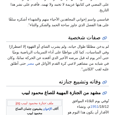
على المضي في كتابتها عزيمة لا تخمد ولا تهمد، فأقدم على نشر هذا
التاريخ.
فباسمي واسم إخواني المجاهدين الأحياء منهم والشهداء أشكره سلفًا
على هذا الفضل الذي جاوز ساحة الحمد والشكر والثناء".
صفات شخصية
لم يدخن مطلقًا طوال حياته، ولم يشرب الشاي أو القهوة إلا اضطرارًا
وفي المناسبات، كما كان مواظبًا على أداء التمرينات الرياضية يوميًا
حتى آخر يوم له قبل مرضه الأخير الذي أقعده عن الحركة تمامًا، وكان
في شبابه من مشاهير لاعبي كرة القدم الأوائل في
مصر
حتى أطلق
عليه لقب "الكابتن".
وفاته وتشييع جنازته
مشهد من الجنازة المهيبة للصاغ محمود لبيب
تُوفي يوم الثلاثاء الموافق
ملف:جنازة محمود لبيب.jpg
1951
/18/12م، وتشاء
آلاف
الإخوان
يشيعون جثمان الصاغ
الأقدار أن يكون هذا اليوم هو
محمود لبيب