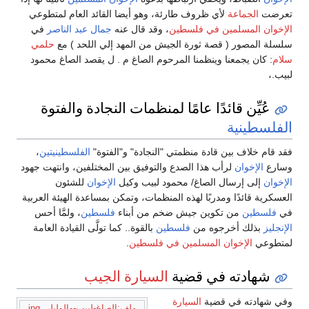
تعرضت
الجماعة
لأي ظروف طارئة، وهو أيضا القائد العام لمتطوعي
الإخوان المسلمين في فلسطين
، وقد قال عنه
جمال عبد الناصر
في
سلسلة المصور ( قصة ثورة الجيش من المهد إلي اللحد ) مع
حلمي
سلام
: كان يجمعنا وينظمنا المرحوم الصاغ م . ل يقصد الصاغ محمود
لبيب.،
عُيِّن قائدًا عامًا لمنظمات النجادة والفتوة
الفلسطينية
فقد قام خلاف بين قادة منظمتي "النجادة" و"الفتوة"
الفلسطينيتين
،
وسارع
الإخوان
لرأب هذا الصدع والتوفيق بين المختلفين، وانتهت جهود
الإخوان
إلى إرسال الصاغ/ محمود لبيب وكيل
الإخوان
للشئون
العسكرية قائدًا ومدربًا لهذه المنظمات، وتمكن بمساعدة الهيئة العربية
في
فلسطين
من تكوين جيش ضخم من أبناء
فلسطين
، ولمَّا أحس
الإنجليز
بذلك أخرجوه من
فلسطين
بالقوة.. كما تولَّى القيادة العامة
لمتطوعي
الإخوان المسلمين في فلسطين
.
شهادته في قضية
السيارة الجيب
وفي شهادته في قضية
السيارة
ملف:الصاغ-لبيب-والوليلي.jpg