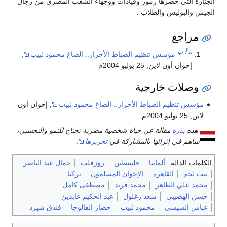
الجنازة التي حضرها رموز وقيادات ووجهاء الشعب المصري من رجال
الجيش والبوليس والطلاب .
مراجع
أ
ب
^
مؤسس تنظيم الضباط الأحرار.. الصاغ محمود لبيب
,
إخوان أون لاين, 25 يوليو 2004م
وصلات خارجية
مؤسس تنظيم الضباط الأحرار.. الصاغ محمود لبيب
, إخوان أون
لاين, 25 يوليو 2004م
هذه
بذرة
مقالة عن حياة شخصية مصرية تحتاج للنمو والتحسين،
ساهم في إثرائها بالمشاركة في
تحريرها
.
الكلمات الدالة:
ألمانيا
فلسطين
روزفلت
جمال عبد الناصر
بيت لحم
القاهرة
الإخوان المسلمون
تركيا
محمد علي الطاهر
محمد فريد
مصطفى كامل
حسن الهضيبي
سعد زغلول
عبد الحكيم عابدين
عباس السيسي
محمود لبيب
حصار الفالوجا
فندق شپرد