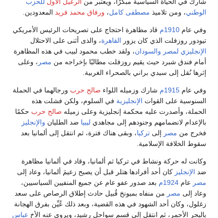
شارك في الحياة السياسية مبكرًا، ويعتبر من
الرعيل الأول
للحزب
الوطني
، ومن تلاميذ
مصطفى كامل
،
ورفاق محمد فريد
المعدودين.
وفي عام
1910م
قاد مظاهرة احتجاج على تصريحات الرئيس الأمريكي
تيودور روزفلت الذي كان يزور
القاهرة
، والذى أثنى على الاحتلال
الإنجليزي
لمصر
والسودان
، ولقد خطب محمود لبيب في هذه المظاهرة
أمام فندق شبرد حيث يقيم روزفلت مطالبًا بإخراجه من
مصر
، وعلى
إثرها نُقل إلى سيدي براني بالصحراء الغربية.
وفي عام
1915م
شارك وزميله اللواء
صالح حرب
ورجالهما في الحملة
السنوسية على القوات
الإنجليزية
في السلوم، ولكن فشلت هذه
الحملة، وأصدرت عليه محكمة إنجليزية وعلى زميله
صالح حرب
حكمًا
بالإعدام لانضمامهم وجنودهم إلى مجاهدي
ليبيا
ضد الطليان
والإنجليز
فخرج من
مصر
إلى
تركيا
، وبقى هناك فترة، ثم انتقل إلى ألمانيا بعد
سقوط الخلافة الإسلامية.
وكانت له حركة ونشاط في تركيا ثم ألمانيا، وقاد في ألمانيا مظاهرة
ضد
الإنجليز
كان أحد أفرادها هتلر قبل أن يصبح زعيمَ ألمانيا، وعاد إلى
مصر
عام
1924م
بعد صدور عفو عام عن جميع المنفيين السياسيين،
وعاد إلى
مصر
من منفاه بميونخ قُبيل حادث إطلاق الرصاص على سعد
زغلول، وكان أحد الشهود في هذه القضية، وبعد ذلك عُيِّن بفرق الهجانة
بالبحر الأحمر، ثم انتقل إلى قسم سواحل رشيد، ويروي عنه الأخ
عباس