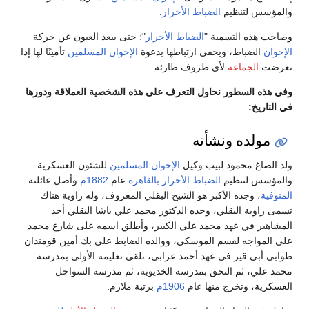
والمؤسس لتنظيم
الضباط الأحرار
.
وصاحب هذه التسمية "
الضباط الأحرار
"؛ حتى يبعد العيون عن حركة
الإخوان
الضباط، ويخفي ارتباطها بدعوة
الإخوان المسلمين
تأمينًا لها إذا
تعرضت
الجماعة
لأي ظروف طارئة.
وفي هذه السطور نحاول التعرف على هذه الشخصية العملاقة ودورها
في التاريخ:
مولده ونشأته
ولد الصاغ محمود لبيب وكيل
الإخوان المسلمين
للشئون العسكرية
والمؤسس لتنظيم
الضباط الأحرار
بالقاهرة
عام
1882م
وأصل عائلته
المنوفية
، وجده الأكبر هو الشيخ البقلي المعروف، وله زاوية هناك
تسمى زاوية البقلي، وجده الدكتور محمد علي باشا البقلي أحد
المشاهير في عهد محمد علي الكبير، وأطلق اسمه على شارع محمد
علي المواجه لقسم الموسكي، ووالده الضابط علي بك أمين قومندان
طوابي أبي قير في عهد أحمد عرابي، تلقى تعليمه الأولي بمدرسة
محمد علي، ثم التحق بمدرسة الخديوية، ثم مدرسة السواحل
العسكرية، وتخرج منها عام
1906م
برتبة ملازم.