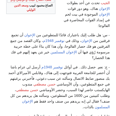
الجيب
تحدث عن أحد بطولات
الصاغ محمود لبيب
وسعد الدين
الإخوان
هناك، وهو دور قوات
الوايلي
الإخوان
الموجودة في بيت لحم
في إمداد القوات المحاصرة في
الفالوجا:
- س: هل طلب إليك باعتبارك قائدًا للمتطوعين من
الإخوان
أن تجمع
فرقتين من
الإخوان
، وذلك في
نوفمبر
1948م
، وكان القصد من جمع
الفرقتين هو فك حصار الفالوجا، وأن هذا كان بناءً على خطة حربية
مرسومة رُؤي فيها أن
الإخوان المسلمين
خير مَن يعهد إليهم في فك
هذا الحصار؟
- ج: نعم. حصل ذلك.. في أوائل
نوفمبر
1948م
أرسل لي عزام باشا
أن أحضر للجامعة العربية فتوجهت إلى هناك، وقابلني الأميرالاي أحمد
بك منصور ضابط الاتصال وسألته عن سبب دعوتي، فأخبرني برغبتهم
في جمع المتطوعين، وأن الأومباشي
حسن مصطفي
مندوب
الهايكستب حاضر لهذا السبب، وحضر الأومباشي
حسن مصطفي
،
وطلب كتيبتين من 1600 من المتطوعين، وسألته هل يريدهم من كل
صنف؟ فقال لي إنه يريدهم من صنف واحد فقط هم
الإخوان
المسلمون
بالذات،.