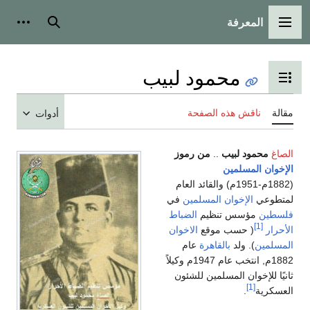
المعرفة
القائمة الرئيسية
بحث
أدوات
محمود لبيب
تبديل عرض جدول المحتويات
مقالة
ناقش هذه الصفحة
أدوات
الصاغ
محمود لبيب
..
من رموز
الإخوان المسلمين
(1882م-1951م) والقائد العام
لمتطوعي
الإخوان المسلمين
في
فلسطين
مؤسس تنظيم
الضباط
[1]
الأحرار
( حسب موقع
الاخوان
المسلمين
). ولد
بالقاهرة
عام
1882م, انتخب عام 1947م وكيلاً
ثانيًا للإخوان المسلمين للشئون
[1]
العسكرية
.