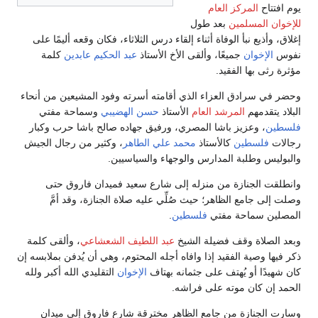
يوم افتتاح
المركز العام
للإخوان المسلمين
بعد طول
إغلاق، وأذيع نبأ الوفاة أثناء إلقاء درس الثلاثاء، فكان وقعه أليمًا على
نفوس
الإخوان
جميعًا، وألقى الأخ الأستاذ
عبد الحكيم عابدين
كلمة
مؤثرة رثى بها الفقيد.
وحضر في سرادق العزاء الذي أقامته أسرته وفود المشيعين من أنحاء
البلاد يتقدمهم
المرشد العام
الأستاذ
حسن الهضيبي
وسماحة مفتي
فلسطين
، وعزيز باشا المصري، ورفيق جهاده صالح باشا حرب وكبار
رجالات
فلسطين
كالأستاذ
محمد علي الطاهر
، وكثير من رجال الجيش
والبوليس وطلبة المدارس والوجهاء والسياسيين.
وانطلقت الجنازة من منزله إلى شارع سعيد فميدان فاروق حتى
وصلت إلى جامع الظاهر؛ حيث صُلِّي عليه صلاة الجنازة، وقد أمَّ
المصلين سماحة مفتي
فلسطين
.
وبعد الصلاة وقف فضيلة الشيخ
عبد اللطيف الشعشاعي
، وألقى كلمة
ذكر فيها وصية الفقيد إذا وافاه أجله المحتوم، وهي أن يُدفن بملابسه إن
كان شهيدًا أو يُهتف على جثمانه بهتاف
الإخوان
التقليدي الله أكبر ولله
الحمد إن كان موته على فراشه.
وسارت الجنازة من جامع الظاهر مخترقة شارع فاروق إلى ميدان