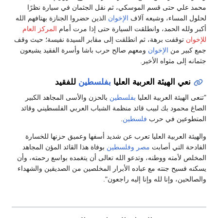
محمد علي حتى قسم الموسكي، ثم نقل الجثمان في سيارة نظرًا
لحلول المساء، وشيعه آلاف
الإخوان
الذين حضروا الجنازة بهتافهم الله
أكبر ولله الحمد، وانطلقت السيارة حتى إذا مرت أمام
المركز العام
للإخوان
توقفت برهة، ثم انطلقت إلى مقابر السيدة نفيسة؛ حيث وقف
جمع كبير من
الإخوان
ومعهم صالح حرب باشا وأسرة الفقيد يشيعون
جثمانه إلى مثواه الأخير.
نعي الهيئة العربية العليا
بفلسطين
للفقيد
"تنعى الهيئة العربية العليا
بفلسطين
بالحزن والأسى المجاهد الكبير
الصاغ محمود بك لبيب قائد منظمة الشباب العربي الفلسطيني وقائد
المتطوعين في حرب
فلسطين
.
والهيئة العربية العليا تعرب عن شديد أسفها وعميق حزنها للخسارة
الفادحة التي أصابت
مصر
وفلسطين
بوفاة هذا القائد المؤن المجاهد
المخلص لأمته ووطنه، وتدعو الله تعالى أن يتغمده بواسع رحمته، وأن
يسكنه فسيح جنته مع عباده الأبرار المخلصين من الصديقين والشهداء
والصالحين، وإنا لله وإنا إليه راجعون".