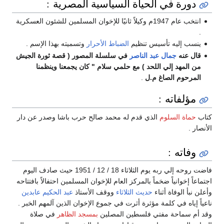
دورة في الحياة السياسية المصرية :
انتخب عام 1947م وكيلاً ثانيًا للإخوان المسلمين للشئون العسكرية
.
ينسب إليه تأسيس تنظيم
الضباط الأحرار
وتسميته بهذا الإسم .
قال عنه
جمال عبد الناصر
في سلسلة المصور ( قصة ثورة الجيش
من المهد إلي اللحد ) مع حلمي سلام " كان يجمعنا وينظمنا
المرحوم الصاغ م.ل
.
مؤلفاته :
كتاب
حماة السلوم
الذي قدم له محمد صالح حرب باشا وصدر عن دار
الأنصار .
وفاته :
فاضت روحه إلي ربه يوم الثلاثاء 18 / 12 / 1951 حيث صادف اليوم
اجتماعاً إخوانياً ضخماً بالمركز العام للإخوان المسلمين احتفالاً بافتتاحه
وأعلن نبأ الوفاة أثناء
حديث الثلاثاء
ووقف الأستاذ
عبد الحكيم عابدين
ناعياً إياه في كلمة مؤثرة أثرت في جموع الإخوان الذين آلمهم الخبر .
وقد أم سماحة مفتي فلسطين المصلين
بمسجد الظاهر
في صلاة