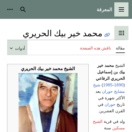
المعرفة
القائمة الرئيسية
بحث
أدوات
محمد خير بيك الحريري
تبديل عرض جدول المحتويات
مقالة
ناقش هذه الصفحة
أدوات
الشيخ
محمد خير
الشيخ محمد خير بيك الحريري
بيك بن إسماعيل
الحريري الرفاعي
(
1890
-
1985
)
شيخ
مشايخ حوران
يعد
الأكثر شهرة في
تاريخ
حوران
في
القرن العشرين.
ولد في قرية
الشيخ
مسكين
سنة