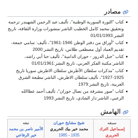
مصادر
كتاب "الثورة السورية الوطنية"، تأليف:عبد الرحمن الشهبندر ترجمة
وتحقيق:محمد كامل الخطيب الناشر:منشورات وزارة الثقافة، تاريخ
النشر:01/01/1993
كتاب "أوراق من دفتر الوطن 1946-1961"، تأليف: سامي جمعة،
تقديم:العماد أول مصطفى طلاس، تاريخ النشر:2000
كتاب "جبل الدروز - حوران الدامية"، تأليف:حنا أبي راشد،
الناشر:مكتبة الفكر العربي، تاريخ النشر:01/01/1961
كتاب "مذكرات سلطان الأطرش سلطان الاطرش سوريا تاريخ
1925-1927"، تأليف:سلطان الاطرش، الناشر:مطبعة الشرق
العربية، تاريخ النشر:1979
كتاب "صور مشرقة من نضال حوران"، تأليف:أحمد عطاالله
الزعبي، الناشر:دار الشادي، تاريخ النشر:1993
الهامش
سبقه
شيخ مشايخ حوران
تبعه
إسماعيل الترك
محمد خير بيك الحريري
الأمير ناصر بن محمد
الحريري
1935
-
1985
خير الرفاعي