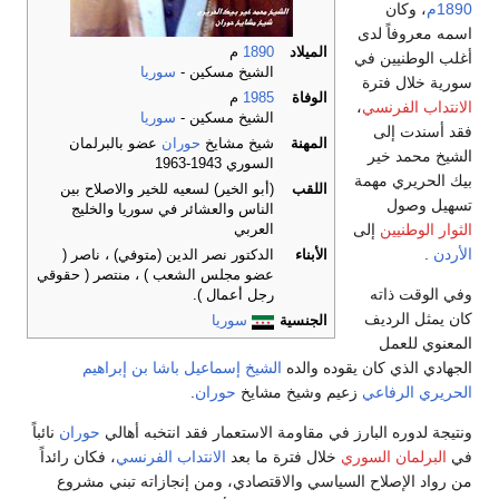
1890م
، وكان
اسمه معروفاً لدى
الميلاد
1890
م
أغلب الوطنيين في
الشيخ مسكين -
سوريا
سورية خلال فترة
الوفاة
1985
م
الانتداب الفرنسي
،
الشيخ مسكين -
سوريا
فقد أسندت إلى
المهنة
شيخ مشايخ
حوران
عضو بالبرلمان
الشيخ محمد خير
السوري 1943-1963
بيك الحريري مهمة
اللقب
(أبو الخير) لسعيه للخير والاصلاح بين
تسهيل وصول
الناس والعشائر في سوريا والخليج
الثوار الوطنيين
إلى
العربي
الأردن
.
الأبناء
الدكتور نصر الدين (متوفي) ، ناصر (
عضو مجلس الشعب ) ، منتصر ( حقوقي
وفي الوقت ذاته
رجل أعمال ).
كان يمثل الرديف
الجنسية
سوريا
المعنوي للعمل
الجهادي الذي كان يقوده والده
الشيخ إسماعيل باشا بن إبراهيم
الحريري الرفاعي
زعيم وشيخ مشايخ
حوران
.
ونتيجة لدوره البارز في مقاومة الاستعمار فقد انتخبه أهالي
حوران
نائباً
في
البرلمان السوري
خلال فترة ما بعد
الانتداب الفرنسي
، فكان رائداً
من رواد الإصلاح السياسي والاقتصادي، ومن إنجازاته تبني مشروع