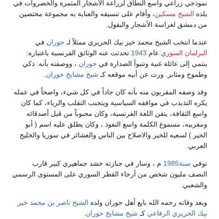
نموذجي زراعي واسع النطاق لزراعة الأشجار المثمرة والخضروات في
بلده
الشيخ مسكين
، وأقام على تنسيقه والعناية به مجموعة مختصين
من دمشق لغراسة الأشجار والبقول.
عندما انتخب الشيخ محمد خير بيك الحريري ممثلاً لـ
حوران
في
البرلمان السوري
عام
1943
تحدثت عنه الوثائق الفرنسية باعتباره:
ينتمي إلى عائلة غنية وتتبوأ الصدارة في
حوران
، ووصفته بأنه: ذكي
وطموح ومثابر. ورث عن أبيه موقعه كـ
شيخ مشايخ حوران
.
وقد وصفه المقربون منه بأنه كان جاداً في كل شيء، واضحاً في عمله
يكره التذبذب في مواقفه السياسية ويتجنب التقلب والرياء، كما كان
واسع الثقافة، يتقن اللغة الفرنسية، وكان محبوباً من قبل أصدقائه
ومقربيه، مسموع الكلمة واسع النفوذ ، وكان يطلق عليه اسم ( أبو
الخير ) لسعيه للخير والاصلاح بين الناس والعشائر في سوريا والخليج
العربي.
توفي
سنة1985
م ، وسار في جنازته حشد جماهيري كبير قارب
النصف مليون شخص من أرجاء القطر السوري على المستوى الرسمي
والشعبي.
وبعد وفاته رحمه الله بايع أهل حوران ولده
الشيخ ناصر بن محمد خير
بيك الحريري الرفاعي
كـ
شيخ مشايخ حوران
.