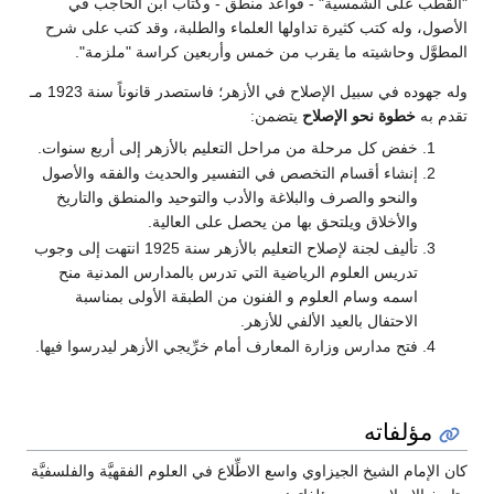
"القطب على الشمسية" - قواعد منطق - وكتاب ابن الحاجب في
الأصول، وله كتب كثيرة تداولها العلماء والطلبة، وقد كتب على شرح
المطوَّل وحاشيته ما يقرب من خمس وأربعين كراسة "ملزمة".
وله جهوده في سبيل الإصلاح في الأزهر؛ فاستصدر قانوناً سنة 1923 مـ
تقدم به
خطوة نحو الإصلاح
يتضمن:
خفض كل مرحلة من مراحل التعليم بالأزهر إلى أربع سنوات.
إنشاء أقسام التخصص في التفسير والحديث والفقه والأصول
والنحو والصرف والبلاغة والأدب والتوحيد والمنطق والتاريخ
والأخلاق ويلتحق بها من يحصل على العالية.
تأليف لجنة لإصلاح التعليم بالأزهر سنة 1925 انتهت إلى وجوب
تدريس العلوم الرياضية التي تدرس بالمدارس المدنية منح
اسمه وسام العلوم و الفنون من الطبقة الأولى بمناسبة
الاحتفال بالعيد الألفي للأزهر.
فتح مدارس وزارة المعارف أمام خرِّيجي الأزهر ليدرسوا فيها.
مؤلفاته
كان الإمام الشيخ الجيزاوي واسع الاطِّلاع في العلوم الفقهيَّة والفلسفيَّة