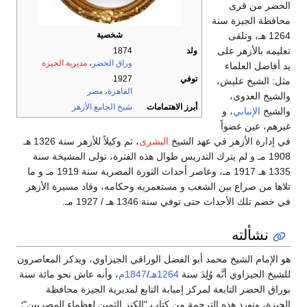
الحضر من قرى
محافظة الجيزة سنة
1264 هـ، وتلقى
شخصية
تعليمه بالأزهر على
ولد
1874
وراق الحضر
،
مديرية الجيزة
يد أفاضل العلماء
توفي
1927
مثل: الشيخ عليش،
القاهرة
،
مصر
والشيخ العدوى،
أبرز الاهتمامات
شيخ الجامع الأزهر
والشيخ
الإنبابي
، و
غيرهم، عين عضواً
في إدارة الأزهر في عهد الشيخ
البشرى
، ثم وكيلاً للأزهر سنة 1326 هـ
1908 مـ و لم يترك التدريس طوال هذه الفترة، تولى المشيخة سنة
1335 هـ 1917 مـ، وعاصر أحداث الثورة المصرية سنة 1919 مـ و ما
تلاها من صراع بين الشعب و مستعمريه وحكامه، وقاد مسيرة الأزهر
في خضم تلك الأحداث حتى توفي سنة 1346 هـ / 1927 مـ.
نشألته
هو الإمام الشيخ محمد أبو الفضل الوراقي الجيزاوي، ويذكر المعاصرون
للشيخ الجيزاوي أنَّه وُلِدَ سنة
1264هـ
/
1847م
، وأنه عاش نحو مائة سنة
بوراق الحضر التابعة لمركز إمبابة التابع لمديرية الجيزة محافظة
الجيزة، ونورد هذه الترجمة من كتاب "الكنز الثمين لعظماء المصريين"؛