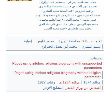
محمد مصطفى المراغي
مصطفى عبد الرازق
محمد مأمون الشناوي
عبد المجيد سليم البشري
إبراهيم حمروش
عبد المجيد سليم البشري
محمد الخضر حسين
عبد الرحمن تاج
محمود شلتوت
حسن مأمون
محمد الفحام
عبد الحليم محمود
محمد عبد الرحمن بيصار
جاد الحق علي جاد الحق
محمد سيد طنطاوي
أحمد محمد الطيب
الكلمات الدالة:
محافظة الجيزة
محمد عليش
إمبابة
سليم البشري
محمد أبو الفضل الجيزاوي
تصنيفات
:
Pages using infobox religious biography with unsupported
parameters
Pages using infobox religious biography without religion
parameter
مواليد 1874
مواليد 1264 هـ
وفيات 1927
أشخاص من وراق الحضر
مشايخ الأزهر