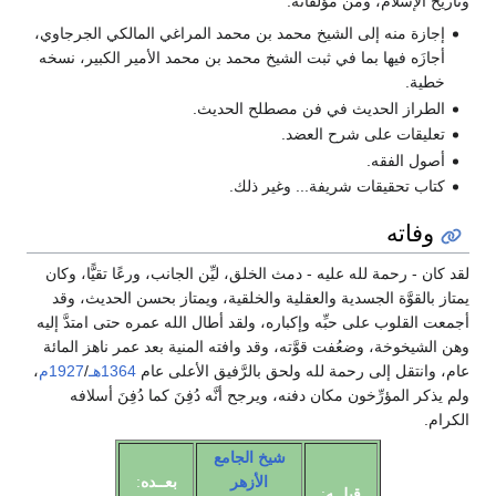
وتاريخ الإسلام، ومن مؤلفاته:
إجازة منه إلى الشيخ محمد بن محمد المراغي المالكي الجرجاوي،
أجازَه فيها بما في ثبت الشيخ محمد بن محمد الأمير الكبير، نسخه
خطية.
الطراز الحديث في فن مصطلح الحديث.
تعليقات على شرح العضد.
أصول الفقه.
كتاب تحقيقات شريفة... وغير ذلك.
وفاته
لقد كان - رحمة لله عليه - دمث الخلق، ليِّن الجانب، ورعًا تقيًّا، وكان
يمتاز بالقوَّة الجسدية والعقلية والخلقية، ويمتاز بحسن الحديث، وقد
أجمعت القلوب على حبِّه وإكباره، ولقد أطال الله عمره حتى امتدَّ إليه
وهن الشيخوخة، وضعُفت قوَّته، وقد وافته المنية بعد عمر ناهز المائة
عام، وانتقل إلى رحمة لله ولحق بالرَّفيق الأعلى عام
1364هـ
/
1927م
،
ولم يذكر المؤرِّخون مكان دفنه، ويرجح أنَّه دُفِنَ كما دُفِنَ أسلافه
الكرام.
شيخ الجامع
الأزهر
بعــده
:
قبلــه
: