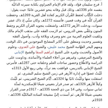
أ. فرج سليمان فؤاد، ولقد قام الإمام الجيزاوي بكتابة سيرته الذاتيَّة
بنفسه عام 1336هـ، وذلك قبل وفاته بنحو عشرين عامًا؛ حيث يقول:
دخلت الكُتَّاب لحفظ القُرآن الكريم كعادة أهل القرية 1269هـ، وحفظت
القرآن كلَّه في وقت قصير، فأتممته 1272هـ، وكان سنِّي إذ ذاك عشر
سنوات، ودخلت الأزهر 1272هـ، واشتغلت بتجويد القرآن الكريم وحِفظ
المتون وتلقِّي بعض الدروس، ثم لازمت الفقه على مذهب الإمام مالك
وتلقيت العلوم العربية من نحو وصرف وبلاغة وأدب، وأصول الفقه
وتفسير وحديث ومنطق على أكابر المشايخ الموجودين في ذلك الوقت،
ومنهم البحر الفهَّامة الشيخ
محمد عليش
، والشيخ
علي العدوى
، وعلوم
الأصول والحديث وغيره على الشيخ
ابراهيم السقا
والشيخ
الإنبابي
والشيخ المرصفي، وغيرهم من أجلاء العلماء والأساتذة، وداومت على
الدراسة والاطِّلاع وحضور ساحات العلم وحلقاته حتى 1287هـ، فأمرني
الشيخ الإنبابي بالتدريس، فوافقت بعد تردُّد، وفي ربيع الأول 1313ه
عُيِّنتُ عضوًا في إدارة الأزهر في زمن الشيخ سليم البشري، ثم
استقلت منها وعُيِّنتُ ثانيًا بها 1324هـ، أيَّام الشيخ الشربيني، ثم عُيِّنتُ
وكيلاً للأزهر 1326هـ، ثم صدر قرار بتعييني شيخًا للإسكندرية لمدَّة
ثماني سنوات، وفي 14 من ذي الحجة 1335هـ - 1917م صدر القرار
بتعييني شيخًا للأزهر، ثم أسندت إليَّ مشيخة السادة المالكيَّة 1336هـ -
1918م.