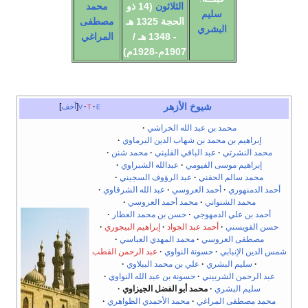
الثلاثون
(14 ذو
محمد
سليم
الحجة 1325 هـ
مصطفى
البشري
- 1348 هـ /
المراغي
1907م-1928م)
شيوخ الأزهر
e
t
v
أخف
محمد بن عبد الله الخراشي
إبراهيم بن محمد بن شهاب الدين البرماوي
محمد النشرتي
عبد الباقي القليني
محمد شنن
إبراهيم موسى الفيومي
عبدالله الشبراوي
محمد سالم الحفني
عبد الرؤوف السجيني
أحمد الدمنهوري
أحمد العروسي
عبد الله الشرقاوي
محمد الشنواني
محمد أحمد العروسي
أحمد بن علي الدمهوجي
حسن بن محمد العطار
حسن القويسني
أحمد عبد الجواد
إبراهيم البيجوري
مصطفى العروسي
محمد المهدي العباسي
شمس الدين الإنبابي
حسونة النواوي
عبد الرحمن القطب
سليم البشري
علي بن محمد الببلاوي
عبد الرحمن الشربيني
حسونة بن عبد الله النواوي
سليم البشري
محمد أبو الفضل الجيزاوي
محمد مصطفى المراغي
محمد الأحمدي الظواهري