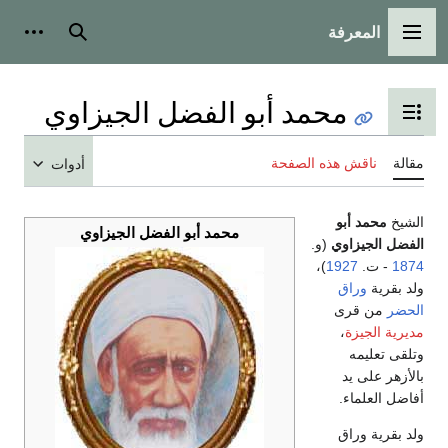
المعرفة
القائمة الرئيسية
بحث
أدوات
محمد أبو الفضل الجيزاوي
تبديل عرض جدول المحتويات
مقالة
ناقش هذه الصفحة
أدوات
الشيخ
محمد أبو
محمد أبو الفضل الجيزاوي
الفضل الجيزاوي
(و.
1874
- ت.
1927
)،
ولد بقرية
وراق
الحضر
من قرى
مديرية الجيزة
،
وتلقى تعليمه
بالأزهر على يد
أفاضل العلماء.
ولد بقرية وراق