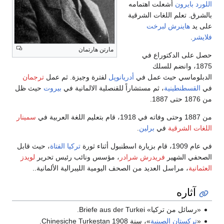
اللورد بايرون
أشعلت اهتمامه
بالشرق. تعلم اللغات الشرقية
على يد
هاينرش لبرخت
فلايشر
.
مارتن هارتمان
حصل على الدكتوراع في
1875، وانضم للسلك
الدبلوماسي حيث عمل في
أدريانوپل
لفترة وجيزة. ثم عمل
ترجمان
في
القسطنطينية
، ثم مستشاراً للقنصلية الالمانية في
بيروت
حيث ظل
من 1876 حتى 1887.
من 1887 وحتى وفاته في 1918، قام بتعليم اللغة العربية في
سمينار
اللغات الشرقية
في
برلين
.
في عام 1909، قام بزيارة اسطنبول أثناء ثورة
تركيا الفتاة
، حيث قابل
الصحفي الشهير
فريدرش شرادر
، مؤسس ونائب رئيس تحرير
لويدز
العثمانية
، مراسل العديد من الصحف اليومية الليبرالية الألمانية..
آثاره
«رسائل من تركيا» Briefe aus der Turkei.
«
تركستان الصينية
»، سنة 1908 Chinesiche Turkestan.