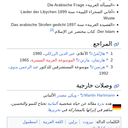
«المسألة العربية» Die Arabische Frage.
«أغاني الصحراء الليبية» سنة 1899 Lieder der Libychen
Wuste.
«القصيدة العربية» سنة 1897 Das arabische Strofen gedicht.
[3]
Der Islam. كتاب مختصر عن الإسلام.
المراجع
^
هارْتْمَنْ
الأعلام،
خير الدين الزركلي
، 1980
^
هارتمان، مارتن
الموسوعة العربية الميسرة
، 1965
^
هرتمن
موسوعة المستشرقين للدكتور
عبد الرحمن بدوي
،
1992
وصلات خارجية
Martin Hartmann
-
ويكي مصدر
الألماني
هذه
بذرة
مقالة عن حياة شخصية
ألمانية
تحتاج للنمو والتحسين،
ساهم في إثرائها بالمشاركة في
تحريرها
.
الكلمات الدالة:
بيروت
برلين
اللغة العربية
اسطنبول
ثورة تركيا الفتاة