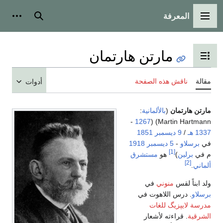
المعرفة
القائمة الرئيسية
بحث
أدوات
مارتن هارتمان
تبديل عرض جدول المحتويات
مقالة
ناقش هذه الصفحة
أدوات
مارتن هارتمان
(
بالألمانية
:
Martin Hartmann
) ‏(
1267
-
1337 هـ
/
9 ديسمبر
1851
في
برسلاو
-
5 ديسمبر
1918
[1]
م في
برلين
)
هو
مستشرق
[2]
ألماني
.
ولد ابناً لقس
منوني
في
برسلاو
. درس اللاهوت في
مدرسة لايپزيگ للغات
الشرقية
. قراءته لأشعار