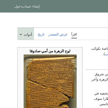
إنشاء حساب
دخول
اقرأ
عرض المصدر
تاريخ
أدوات
لوح الزهرة من أمي-صادوقا
لى
).
 عن شروق
لزهرة وآخر
مختفية في
أمطارا سوف
لخامس