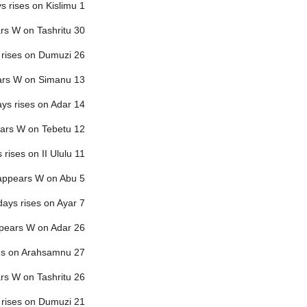
s rises on Kislimu 1
rs W on Tashritu 30
s rises on Dumuzi 26
ears W on Simanu 13
ays rises on Adar 14
ears W on Tebetu 12
 rises on II Ululu 11
 appears W on Abu 5
days rises on Ayar 7
ppears W on Adar 26
ses on Arahsamnu 27
rs W on Tashritu 26
s rises on Dumuzi 21