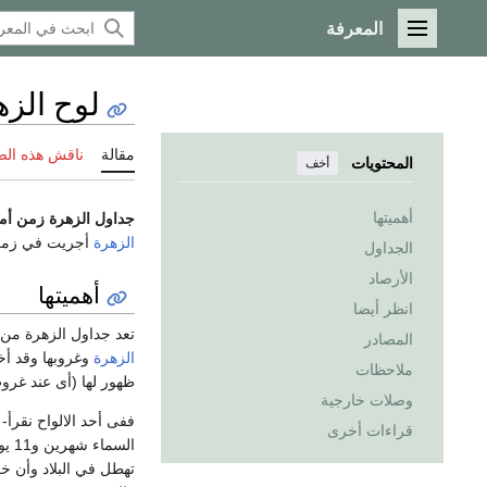
المعرفة
القائمة الرئيسية
لوح الز
مقالة
ناقش هذه ال
المحتويات
أخف
أهميتها
جداول الزهرة زمن أم
الزهرة
أجريت في زمن
الجداول
الأرصاد
أهميتها
انظر أيضا
تعد جداول الزهرة من أ
المصادر
الزهرة
وغروبها وقد أخ
ملاحظات
ظهور لها (أى عند غر
وصلات خارجية
ففى أحد الالواح نقرأ
قراءات أخرى
الس
تهطل في البلاد وأن خ