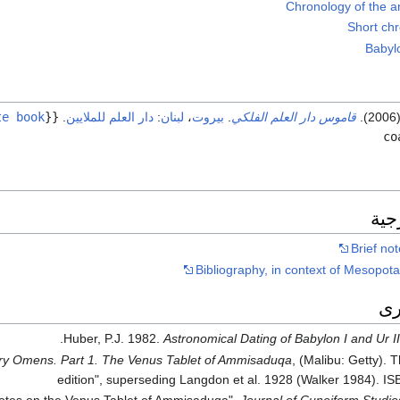
Chronology of the a
Short chr
Babyl
قاموس دار العلم الفلكي
.
بيروت
،
لبنان
:
دار العلم للملايين
.
{{
te book
co
جية
Brief not
Bibliography, in context of Mesopo
رى
Huber, P.J. 1982.
Astronomical Dating of Babylon I and Ur II
ry Omens. Part 1. The Venus Tablet of Ammisaduqa
, (Malibu: Getty). 
edition", superseding Langdon et al. 1928 (Walker 1984). 
Notes on the Venus Tablet of Ammisaduqa",
Journal of Cuneiform Studie