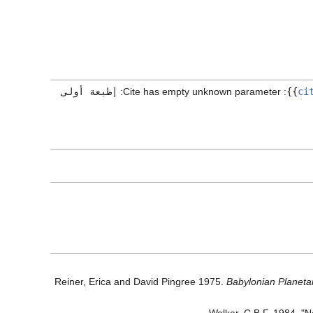
ci
}}
:
Cite has empty unknown parameter:
|طبعة أولى
Reiner, Erica and David Pingree 1975.
Babylonian Planeta
Walker, C.B.F. 1984. "