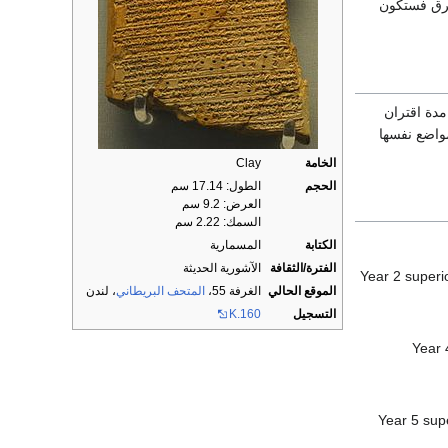
ق فستكون
مدة اقتران
لمواضع نفسها
الخامة
Clay
الحجم
الطول: 17.14 سم
العرض: 9.2 سم
السمك: 2.22 سم
الكتابة
المسمارية
الفترة/الثقافة
الآشورية الحديثة
Year 2 super
الموقع الحالي
الغرفة 55،
المتحف البريطاني
، لندن
التسجيل
K.160
Year 
Year 5 sup