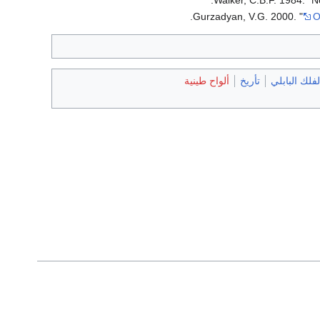
Gurzadyan, V.G. 2000. "
O
فلك البابلي
تأريخ
ألواح طينية