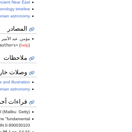
ncient Near East
onology timeline
onian astronomy
المصادر
مؤمن, عبد الأمير (2006).
authors=
(
help
)
ملاحظات
وصلات خار
e and illustration
tamian astronomy
قراءات أخ
I
(Malibu: Getty).
The "fundamental
ISBN 0-890030103
s
36
.1 pp. 64-66.