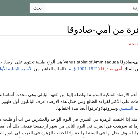
بحث
هرة من أمي-صادوقا
صفحة
ي-صادوقا
Venus tablet of Ammisaduqa هى ألواح طينية تحتوى على أرصاد خاصة بكوكب
 الملك
أمي-صادوقا
(
1921
-
1901 ق.م.
(الملك العاشر من
الأسرة البابلية الأو
هم الأرصاد الفلكية المدونة الواصلة إلينا من العهد البابلي وهى تتحدث أساسا
ذت على الأكثر لقراءة الطالع ومن خلال هذة الارصاد عرف البابليون أول ظهور ا
وب
الشمس
وشروقها)وعرفوا أيضا مدة اختفائها.
- مثلا إذا اختفت الزهرة في الشرق في اليوم الواحد والعشرين من آب أو ظلت 
ماء شهرين و11 يوما ثم شوهدت في الغرب في اليوم الثاني من شهر ارخمسنا فمعنى ذلك أن 
رابا سوف يحل بها في السنة الرابعة واذا اختفت الزهرة في الغرب في اليوم ا