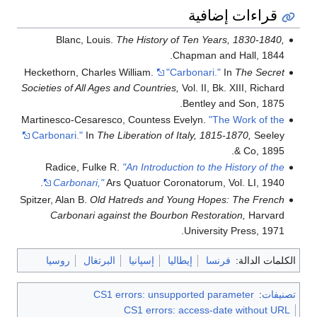
قراءات إضافية
Blanc, Louis.
The History of Ten Years, 1830-1840,
Chapman and Hall, 1844.
Heckethorn, Charles William.
"Carbonari."
In
The Secret
Societies of All Ages and Countries,
Vol. II, Bk. XIII, Richard
Bentley and Son, 1875.
Martinesco-Cesaresco, Countess Evelyn.
"The Work of the
Carbonari."
In
The Liberation of Italy, 1815-1870,
Seeley
& Co, 1895.
Radice, Fulke R.
"An Introduction to the History of the
Carbonari,"
Ars Quatuor Coronatorum, Vol. LI, 1940.
Spitzer, Alan B.
Old Hatreds and Young Hopes: The French
Carbonari against the Bourbon Restoration,
Harvard
University Press, 1971.
الكلمات الدالة:
فرنسا
إيطاليا
إسپانيا
البرتغال
روسيا
تصنيفات
:
CS1 errors: unsupported parameter
CS1 errors: access-date without URL