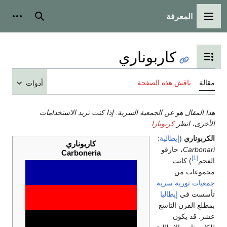
المعرفة
القائمة الرئيسية
بحث
أدوات
كاربوناري
تبديل عرض جدول المحتويات
مقالة
ناقش هذه الصفحة
أدوات
هذا المقال هو عن الجمعية السرية. إذا كنت تريد الاستخدامات
الأخرى، انظر
كربونارا
.
الكربوناري
(
إيطالية
:
كاربوناري
Carbonari
، ‏حارقو
Carboneria
[1]
الفحم
) كانت
مجموعات من
جمعيات ثورية سرية
تأسست في
إيطاليا
بمطلع القرن التاسع
عشر. قد يكون