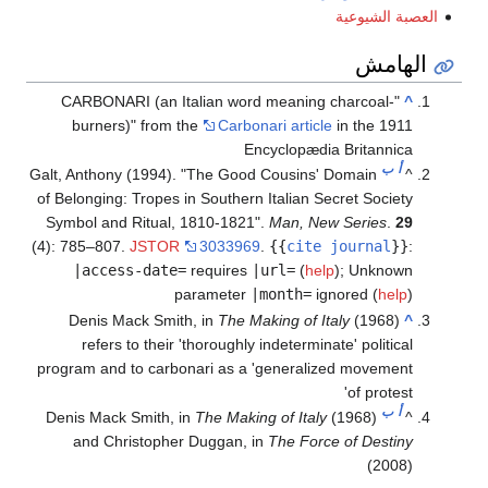
العصبة الشيوعية
الهامش
"CARBONARI (an Italian word meaning charcoal-
^
burners)" from the
Carbonari article
in the 1911
Encyclopædia Britannica
أ
ب
Galt, Anthony (1994). "The Good Cousins' Domain
^
of Belonging: Tropes in Southern Italian Secret Society
Symbol and Ritual, 1810-1821".
Man, New Series
.
29
(4): 785–807.
JSTOR
3033969
.
{{
cite journal
}}
:
|access-date=
requires
|url=
(
help
)
;
Unknown
parameter
|month=
ignored (
help
)
Denis Mack Smith, in
The Making of Italy
(1968)
^
refers to their 'thoroughly indeterminate' political
program and to carbonari as a 'generalized movement
of protest'
أ
ب
Denis Mack Smith, in
The Making of Italy
(1968)
^
and Christopher Duggan, in
The Force of Destiny
(2008)