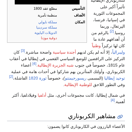
للكاربوناري الإيطالية
تأثيراً أكبر على
التأسيس
مطلع عقد 1800
المجموعات الثورية
الأهداف
منظمة تآمرية
في إسپانيا، فرنسا،
المكان
مملكة ناپولي
الپرتغال، وربما
مملكة سردينيا
[2]
روسيا.
بالرغم من
الدويلات الپاپوية
دوقية مودِنا
أن أهدافهم عادة ما
كان لها تركيزاً
وطنياً
[3]
وليبرالياً
، إلا أنه لم يكن لديهم
أجندة سياسية
واضحة مباشرة.
كان
التركيز على الرافضين للوضع السياسي القعمي في إيطاليا في أعقاب
[4]
عام 1815، خصوصاً في جنوب
شبه الجزيرة الإيطالية
.
أعضاء
الكربوناري، وأولئك المتأثرين بهم شاركوا في أحداث هامة في عملية
[2]
توحيد إيطاليا
(المسمى
ريسورجيمنتو
)
، خصوصاً
ثورة 1820
الفاشلة،
وفي التطور اللاحق
للوطنية الإيطالية
.
في شمال إيطاليا، كانت مجموعات أخرى، مثل
أدلفيا
وفيلادلفيا، أكثر
[4]
أهمية.
مشاهير الكربوناري
الأعضاء البارزون في الكاربوناري كانوا يضمون: