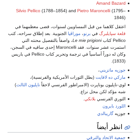
Amand Bazard
Silvio Pellico
(1788–1854) and
Pietro Maroncelli
(1795–
1846)
اعتقل كلاهما من قبل النمساويين لسنوات، قضى معظمهما في
قلعة سپايلبرگ
في
برنو
،
موراڤيا
الجنوبية. بعد إطلاق سراحه، كتب
Pellico كتاب
Le mie prigioni
، واصفاً بالتفصيل محنته التي
استمرت عشر سنوات. فقد Maroncelli إحدى ساقيه في السجن،
وكان له دوراً أساسياً في ترجمة وتحرير كتاب Pellico في باريس
(1833).
جوزپه ماتزيني
،
ماركي ده لافايت
(بطل الثورات الأمريكية والفرنسية)،
لوي-ناپليون بوناپرت (الامبراطور الفرنسي لاحقاً
ناپليون الثالث
)
شبه مؤكد لكن محل نزاع.
الثوري الفرنسي
بلانكي
.
اللورد بايرون
جوزپه
گاريبالدي
انظر أيضاً
جمعية الاتحاد والترقي