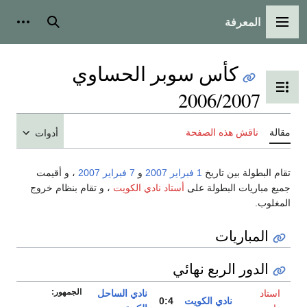
المعرفة
القائمة الرئيسية
بحث
أدوات
كأس سوبر الحساوي
تبديل عرض جدول المحتويات
2006/2007
مقالة
ناقش هذه الصفحة
أدوات
تقام البطولة بين تاريخ
1 فبراير
2007
و
7 فبراير
2007
، و أقيمت
جميع مباريات البطولة على
أستاد نادي الكويت
، و تقام بنظام خروج
المغلوب.
المباريات
الدور الربع نهائي
الجمهور:
استاد
نادي الساحل
نادي الكويت
0:4