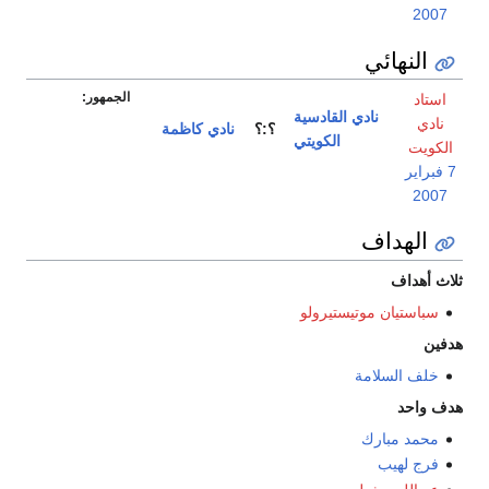
2007
النهائي
الجمهور:
استاد
نادي القادسية
نادي
؟:؟
نادي كاظمة
الكويتي
الكويت
7 فبراير
2007
الهداف
ثلاث أهداف
سباستيان موتيستيرولو
هدفين
خلف السلامة
هدف واحد
محمد مبارك
فرج لهيب