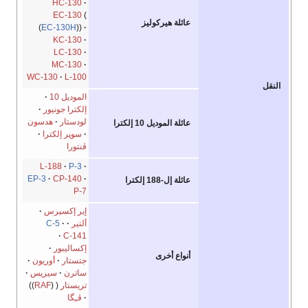
HC-130
EC-130
عائلة هيركوليز
EC-130H
KC-130
LC-130
MC-130
WC-130
L-100
النقل
الموديل 10
إلكترا جونيور
لودستار
هدسون
عائلة الموديل 10 إلكترا
سوپر إلكترا
ڤنتورا
L-188
P-3
EP-3
CP-140
عائلة إل-188 إلكترا
P-7
إير إكسپرس
ألتير
C-5
C-141
إكساليبور
أنواع أخرى
جتستار
أوريون
ساترن
سيريس
تريستار
RAF
ڤـِگا