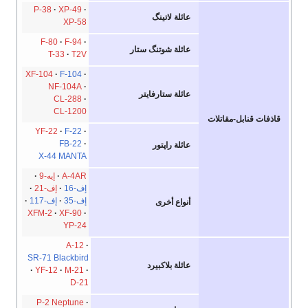
P-38
XP-49
عائلة لاتينگ
XP-58
F-80
F-94
عائلة شوتنگ ستار
T-33
T2V
XF-104
F-104
NF-104A
عائلة ستارفايتر
CL-288
CL-1200
قاذفات قنابل-مقاتلات
YF-22
F-22
FB-22
عائلة راپتور
X-44 MANTA
A-4AR
إيه-9
إف-16
إف-21
إف-35
إف-117
أنواع أخرى
XFM-2
XF-90
YP-24
A-12
SR-71 Blackbird
عائلة بلاكبيرد
YF-12
M-21
D-21
P-2 Neptune