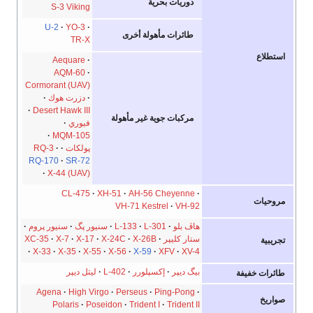
دوريات بحرية
S-3 Viking
U-2
YO-3
طائرات مأهولة أخرى
TR-X
استطلاع
Aequare
AQM-60
Cormorant (UAV)
دزرت هوك
Desert Hawk III
مركبات جوية غير مأهولة
فيوري
MQM-105
پولكات
RQ-3
RQ-170
SR-72
X-44 (UAV)
CL-475
XH-51
AH-56 Cheyenne
مروحيات
VH-71 Kestrel
VH-92
هاڤ بلو
L-301
L-133
سنيور پگ
سنيور پروم
ستار كليپر
X-26B
X-24C
X-17
X-7
XC-35
تجريبية
X-33
X-35
X-55
X-56
X-59
XFV
XV-4
بيگ ديپر
إكسپلورر
L-402
ليتل ديپر
طائرات خفيفة
Agena
High Virgo
Perseus
Ping-Pong
صواريخ
Polaris
Poseidon
Trident I
Trident II