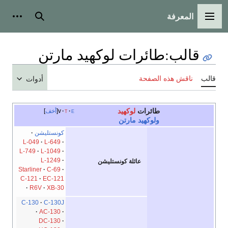
المعرفة
القائمة الرئيسية
بحث
أدوات
قالب
:
طائرات لوكهيد مارتن
قالب
ناقش هذه الصفحة
أدوات
طائرات
لوكهيد
e
t
v
أخف
ولوكهيد مارتن
كونستليشن
L-049
L-649
L-749
L-1049
L-1249
عائلة كونستليشن
Starliner
C-69
C-121
EC-121
R6V
XB-30
C-130
C-130J
AC-130
DC-130