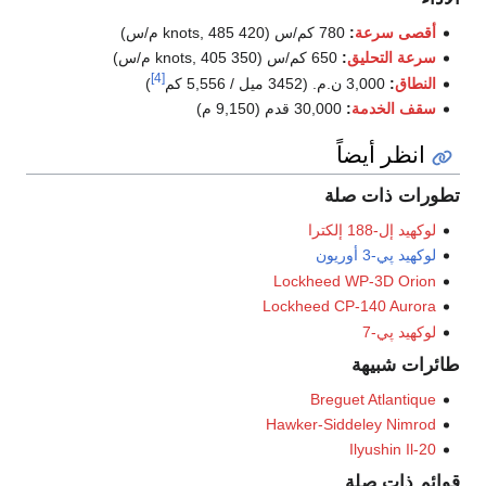
أقصى سرعة
:
780 كم/س (420 knots, 485 م/س)
سرعة التحليق
:
650 كم/س (350 knots, 405 م/س)
[4]
النطاق
:
3,000 ن.م. (3452 ميل / 5,556 كم
)
سقف الخدمة
:
30,000 قدم (9,150 م)
انظر أيضاً
تطورات ذات صلة
لوكهيد إل-188 إلكترا
لوكهيد پي-3 أوريون
Lockheed WP-3D Orion
Lockheed CP-140 Aurora
لوكهيد پي-7
طائرات شبيهة
Breguet Atlantique
Hawker-Siddeley Nimrod
Ilyushin Il-20
قوائم ذات صلة