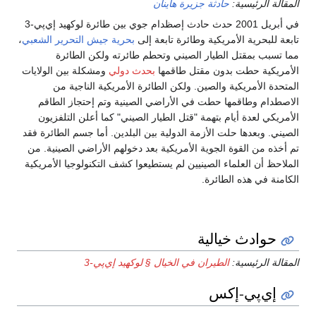
المقالة الرئيسية:
حادثة جزيرة هاينان
في أبريل 2001 حدث حادث إصظدام جوي بين طائرة لوكهيد إي‌پي-3
تابعة للبحرية الأمريكية وطائرة تابعة إلى
بحرية جيش التحرير الشعبي
،
مما تسبب بمقتل الطيار الصيني وتحطم طائرته ولكن الطائرة
الأمريكية حطت بدون مقتل طاقمها
بحدث دولي
ومشكلة بين الولايات
المتحدة الأمريكية والصين. ولكن الطائرة الأمريكية الناجية من
الاصطدام وطاقمها حطت في الأراضي الصينية وتم إحتجاز الطاقم
الأمريكي لعدة أيام بتهمة "قتل الطيار الصيني" كما أعلن التلفزيون
الصيني. وبعدها حلت الأزمة الدولية بين البلدين. أما جسم الطائرة فقد
تم أخذه من القوة الجوية الأمريكية بعد دخولهم الأراضي الصينية. من
الملاحظ أن العلماء الصينيين لم يستطيعوا كشف التكنولوجيا الأمريكية
الكامنة في هذه الطائرة.
حوادث خيالية
المقالة الرئيسية:
الطيران في الخيال § لوكهيد إي‌پي-3
إي‌پي-إكس