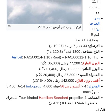
11 in
(32.28
م)
بحر
الجناحي
لوكهيد إي‌پي-3إي آريس 2 في 2006.
ن
:
99
قدم 6
بوصة (30.36 م)
الارتفاع:
33 قدم 7 بوصة (10.27 م)
2
2
الباع مساحة:
1300 قدم
(120.8 م
)
Airfoil
:
NACA 0014-1.10 (Root) – NACA 0012-1.10 (Tip)
الوزن الفارغ
:
77,200 رطل (35,000 كگ)
الوزن القائم:
135,000 رطل (61,400 كگ)
الحمولة المفيدة:
57,800 رطل (26,400 كگ)
أقصى وزن اقلاع
:
142,000 رطل (64,400 كگ)
المحرك
:
4 ×
أليسون تي 56
-A-14
turboprop
, 4,600 shp (3,450
ك.و.) each
العنفات:
Four-bladed
propeller, 1 للمحرك
Hamilton Standard
قطر العنفة:
13 ft 6 in (4.11 م)
الأداء