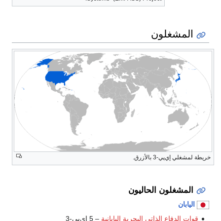
المشغلون
خريطة لمشغلي إي‌پي-3 بالأزرق.
المشغلون الحاليون
اليابان
قوات الدفاع الذاتي البحرية اليابانية
– 5 إي‌پي-3