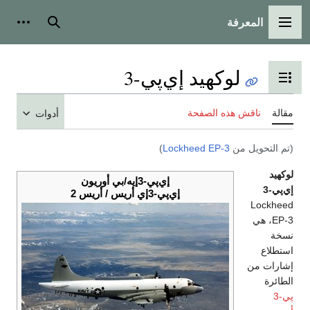
المعرفة
القائمة الرئيسية
بحث
أدوات
لوكهيد إي‌پي-3
تبديل عرض جدول المحتويات
مقالة
ناقش هذه الصفحة
أدوات
(تم التحويل من
Lockheed EP-3
)
لوكهيد
إي‌پي-3إيه/بي أوريون
إي‌پي-3
إي‌پي-3إي أريس / أريس 2
Lockheed
EP-3، هي
نسخة
استطلاع
إشارات من
الطائرة
پي-3