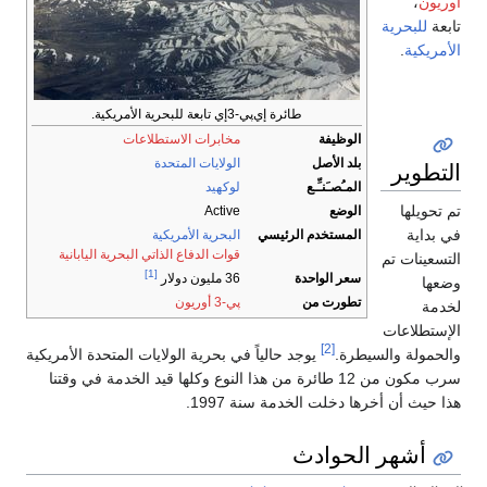
أوريون
،
تابعة
للبحرية
الأمريكية
.
طائرة إي‌پي-3إي تابعة للبحرية الأمريكية.
الوظيفة
مخابرات الاستطلاعات
بلد الأصل
الولايات المتحدة
التطوير
المـُصـَنـِّـع
لوكهيد
تم تحويلها
الوضع
Active
في بداية
المستخدم الرئيسي
البحرية الأمريكية
قوات الدفاع الذاتي البحرية اليابانية
التسعينات تم
[1]
سعر الواحدة
36 مليون دولار
وضعها
تطورت من
پي-3 أوريون
لخدمة
الإستطلاعات
[2]
والحمولة والسيطرة.
يوجد حالياً في بحرية الولايات المتحدة الأمريكية
سرب مكون من 12 طائرة من هذا النوع وكلها قيد الخدمة في وقتنا
هذا حيث أن أخرها دخلت الخدمة سنة 1997.
أشهر الحوادث