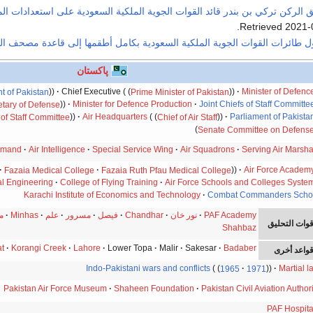
الركن تركي بن بندر قائد القوات الجوية الملكية السعودية على استعدادات المشا
.
2021-
 طائرات القوات الجوية الملكية السعودية بكامل أطقمها إلى قاعدة مصحف ال
پاكستان
t of Pakistan
Chief Executive
Prime Minister of Pakistan
Minister of Defenc
etary of Defense
Minister for Defence Production
Joint Chiefs of Staff Committe
 of Staff Committee
Air Headquarters
Chief of Air Staff
Parliament of Pakista
Senate Committee on Defens
ommand
Air Intelligence
Special Service Wing
Air Squadrons
Serving Air Marsha
Fazaia Medical College
Fazaia Ruth Pfau Medical College
Air Force Academ
al Engineering
College of Flying Training
Air Force Schools and Colleges Syste
Karachi Institute of Economics and Technology
Combat Commanders Scho
PAF Academy
نور خان
Chandhar
فيصل
مسرور
علم
Minhas
م
وات التحليق
Shahbaz
t
Korangi Creek
Lahore
Lower Topa
Malir
Sakesar
Badaber
واعد أخرى
Indo-Pakistani wars and conflicts
1965
1971
Martial l
Pakistan Air Force Museum
Shaheen Foundation
Pakistan Civil Aviation Authori
PAF Hospita