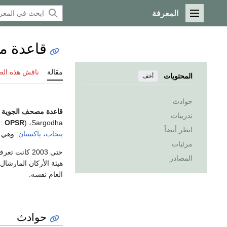
المعرفة
القائمة الرئيسية
قاعدة م
مقالة
ناقش هذه ال
المحتويات
أخف
حوادث
قاعدة مصحف الجوية
(
تدريبات
O
:
OPSR
، (
Sargodha
انظر أيضاً
پنجاب
،
پاكستان
. وهي ا
مرئيات
حتى 2003 كان
المصادر
هيئة الأركان المارشال
العام نفسه.
حوادث