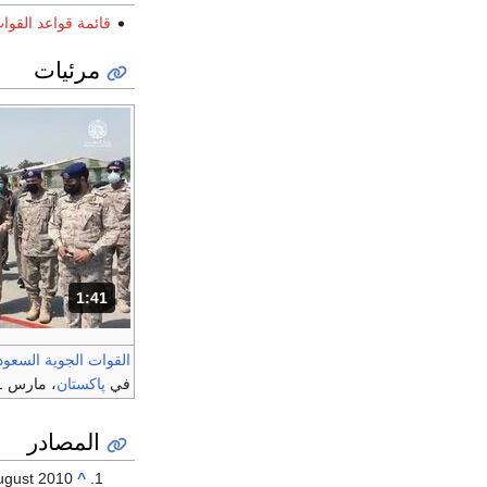
قائمة قواعد القوات
مرئيات
1:41
المدة: دقائق و 41 ثواني.
القوات الجوية السعود
في
پاكستان
، مارس 2021.
المصادر
ugust 2010.
^