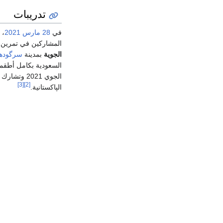
تدريبات
في
28 مارس
2021
، 
المشاركين في تمرين مركز التفوق الجوي 2021
الجوية
بمدينة
سرگودھا‎
السعودية بكامل أطقم
الجوي 2021 وتشارك القوات الجوية السعودية إلى جانب
[3]
[2]
الپاكستانية.