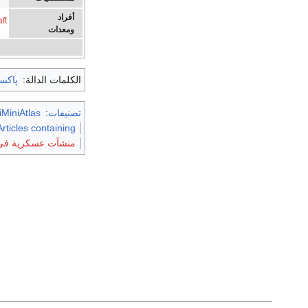
أفراد
aft
ومعدات
الكلمات الدالة:
پاكس
تصنيفات
:
MiniAtlas
Articles containing إنگليزية-anguage text
منشآت عسكرية في 