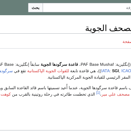
بحث
صحف الجوية
صفحة
إنگليزية:
PAF Base Mushaf
،
قاعدة سرگودھا‎ الجوية
سابقاً إنگليزية:
AF Base
ICA
,
SGI
:
IATA
))، هي قاعدة تابعة
للقوات الجوية الپاكستانية
تقع في
سرگودھا
لمقر الرئيسي للقيادة الجوية المركزية الپاكستانية.
ت تعرف باسم قاعدة سرگودها الجوية، عندما أُعيد تسميتها باسم قائد القاعدة السابق 
[1]
مصحف علي مير
،
الذي تحطمت طائرته في رحلة روتينية بالقرب من
كوهت
ف