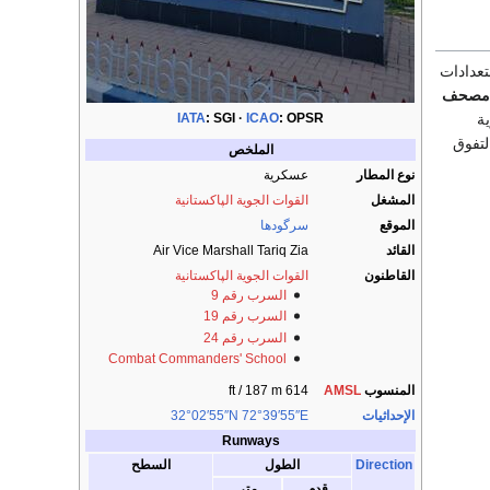
عدادات
 مصحف
ة
IATA
:
SGI
ICAO
:
OPSR
لتفوق
الملخص
نوع المطار
عسكرية
المشغل
القوات الجوية الپاكستانية
الموقع
سرگودھا‎
القائد
Air Vice Marshall Tariq Zia
القاطنون
القوات الجوية الپاكستانية
السرب رقم 9
السرب رقم 19
السرب رقم 24
Combat Commanders' School
المنسوب
AMSL
614 ft / 187 m
الإحداثيات
72°39′55″E
32°02′55″N
Runways
Direction
الطول
السطح
قدم
متر