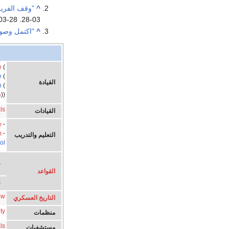
^
"وقف الفريق 
03-28
. Retrieved
03-28
^
"اكتمل وصول
e
e
القيادة
n
e
ls
القيادات
y
m
التعليم والتدريب
ol
ق
القواعد
ق
aw
التاريخ العسكري
ty
منظمات
ls
مستشفيات