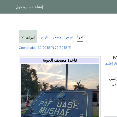
إنشاء حساب
دخول
اقرأ
عرض المصدر
تاريخ
أدوات
Coordinates
:
32°02′55″N
72°39′55″E
P
قاعدة مصحف الجوية
‎
،
إقليم
ورئيس
ي