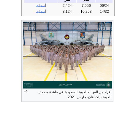
06/24
7,956
2,424
أسفلت
14/32
10,253
3,124
أسفلت
أفراد من القوات الجوية السعودية في قاعدة مصحف
الجوية بپاكستان، مارس 2021.