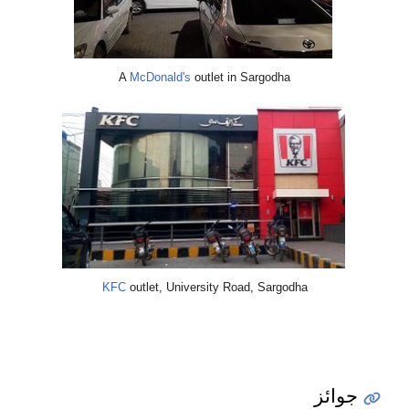
A
McDonald's
outlet in
KFC
outlet, University Ro