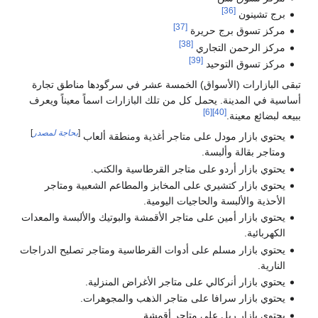
[37]
الخمسة عشر في سرگودها مناطق تجارة
 من تلك البازارات اسماً معيناً ويعرف
[
بحاجة لمصدر
]
تاجر أغذية ومنطقة ألعاب
تاجر القرطاسية والكتب.
 المخابز والمطاعم الشعبية ومتاجر
ات اليومية.
اجر الأقمشة والبوتيك والألبسة والمعدات
دوات القرطاسية ومتاجر تصليح الدراجات
 متاجر الأغراض المنزلية.
متاجر الذهب والمجوهرات.
اجر أقمشة.