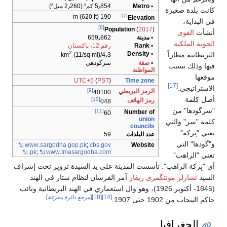
5٫854 كم² (2٫260 ميل²)
[7]
190 m (620 ft)
El
[8]
Population
659٫862
رقم 12، پاكستان
2
(11/sq mi)
4٫3/km
سرگودھي
UTC+5
(
PST
)
Tim
[9]
بريطي
40100
[10]
تف
048
[11]
Num
60
c
دات
59
www
.sargodha
.gop
.pk
;
cbs
.gov
W
.pk
;
www
.tmasargodha
.com
المدينة على يد السيدة تروپر تحت إشراف
ز
آمر الفرسان لنظام ستار في الهند
وبر 1926)، وهو وال استعماري في الهند البريطانية ونائب
[14]
[18]
[
مرجع دائرة مفرغة
]