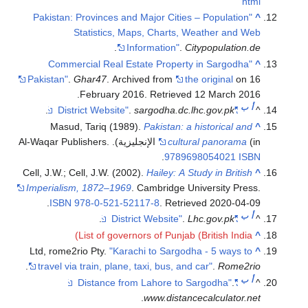
"Pakistan: Provinces and Major Cit
Statistics, Maps, Chart
.
Information"
"Commercial Real Estate Prope
Pakistan"
.
Ghar47
. Archived from
.
February 2016
. Retrie
.
.
sargodha.d
Masud, Tariq (1989).
Pakistan:
cul
.
978
Cell, J.W.; Cell, J.W. (2002).
Hailey: 
Imperialism, 1872–1969
. Cambridge
.
ISBN
978-0-521-52117-8
. Ret
.
List of governors of Punj
Ltd, rome2rio Pty.
"Karachi to Sarg
.
travel via train, plane, taxi, bus, 
.
www.dist