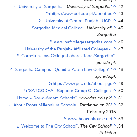
.
.
Univers
https://www.uol
.
www
.pafcoll
"University of the Punjab- Affi
Cornelius-Law-College-Lahor
https://www.p
.
.
.
R
www
.
.