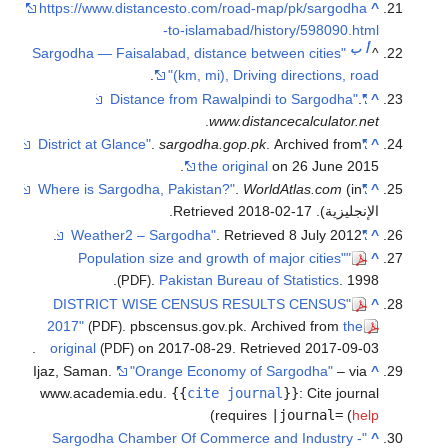
https://www.distancesto.com/road-
-to-islamabad/h
"Sargodha — Faisalabad, distance be
.
(km, mi), Drivi
.
www.dist
.
sargodha.gop.p
the origina
.
Wor
.
201
.
. Retri
.
Pakistan Bureau o
(PDF)
"DISTRICT WISE CENSUS RESU
2017"
. pbscensus.gov.pk. A
(PDF)
.
original
on 2017-08-29
. Ret
(PDF)
Ijaz, Saman.
"Orange Economy of
www.academia.edu.
{{
cite jour
)
require
"Sargodha Chamber Of Commerce 