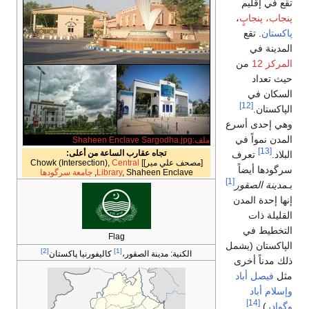
تجاه عقارب الساعة من أعلى:
ر]] Chowk (Intersection),
Central
, Shaheen Encla
Library
جامعة سرگودھا
Flag
[2]
[1]
نية:
مدينة الصقور،
كاليفورنيا پاكستان