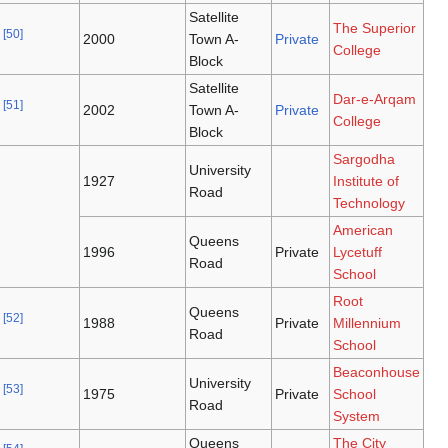
Satellite
[50]
2000
Town A-
Block
Satellite
[51]
2002
Town A-
Block
University
1927
Road
Queens
1996
Road
Queens
[52]
1988
Road
University
[53]
1975
Road
Queens