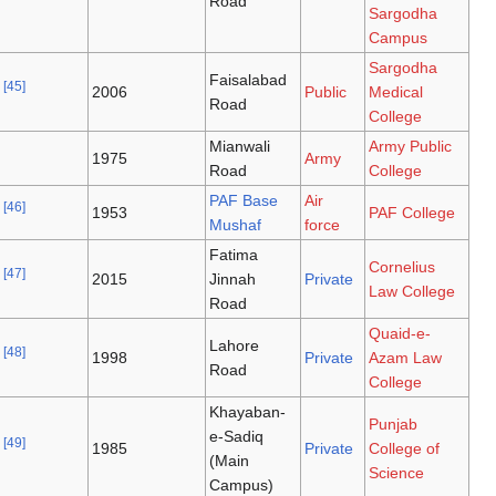
Road
Faisalabad
[45]
2006
Road
Mianwali
1975
Road
PAF Base
[46]
1953
Mushaf
Fatima
[47]
2015
Jinnah
Road
Lahore
[48]
1998
Road
Khayaban-
e-Sadiq
[49]
1985
(Main
Campus)