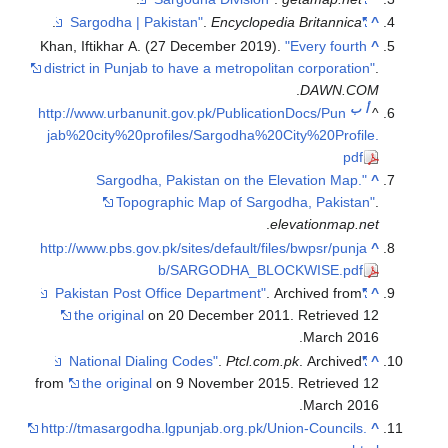
.
.
Encyclop
Khan, Iftikhar A. (27 December 201
district in Punjab to have a metropo
http://www.urbanunit.gov.pk/Public
jab%20city%20profiles/Sargodha%
"Sargodha, Pakistan on the
Topographic Map of Sa
http://www.pbs.gov.pk/sites/default/
b/SARGODHA_B
the original
on 20 December 
.
Ptcl.
from
the original
on 9 November 
http://tmasargodha.lgpunjab.org.pk