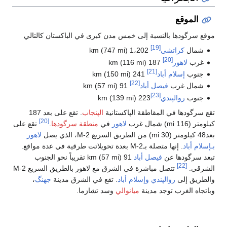
خمس مدن كبرى في الباكستان كالتالي
91 km (57 mi)
پاكستانية
الپنجاب
. تقع على بعد 187
[20]
لاهور
في
منطقة سرگودها
.
تقع على
لاهور
. إنها متصلة بـM-2 بعدة تحويلاتت طرقية في عدة مواقع.
91 km (57 mi) تقريباً نحو الجنوب
تتصل مباشرة في الشرق مع لاهور بالطريق السريع M-2
م أباد
. تقع في الشرق مدينة
جهنگ
،
انوالي
وسد تشازما.