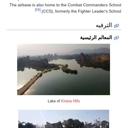
The airbase is also home to the C
[58]
(CCS), formerly th
Lake of
Kirana Hi