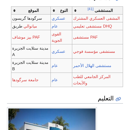
النوع
الموقع
ك
عسكري
سرگودها گريسون
عام
ميانوالي
طريق
القوى
PAF بيز موشاف
الجوية
مدينة ستلايت الجزيرة
ي
عسكري
A
مدينة ستلايت الجزيرة
مر
عام
B
طب
عام
جامعة سرگودها
اث