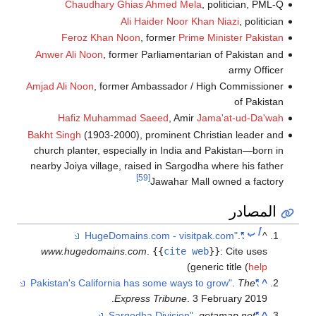
Chaudhary Ghias Ahmed M
Ali Haider Noo
Feroz Khan Noon
, former
Pr
Anwer Ali Noon
, former Parliamen
Amjad Ali Noon
, former Ambassador
Hafiz Muhammad Saeed
, Am
Bakht Singh
(1903-2000), prominent
church planter, especially in Indi
nearby Joiya village, raised in Sar
[59]
Jawahar
www.hugedomains.com
.
{{
cite
Express Tribune
.