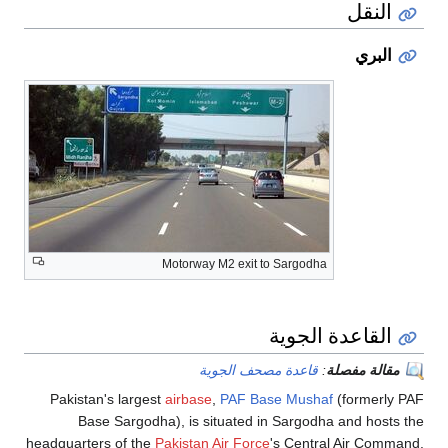
Motorway M2 exit 
حف الجوية
Pakistan's largest
airbase
,
PAF Ba
Base Sargodha), is situated 
headquarters of the
Pakistan Air Forc