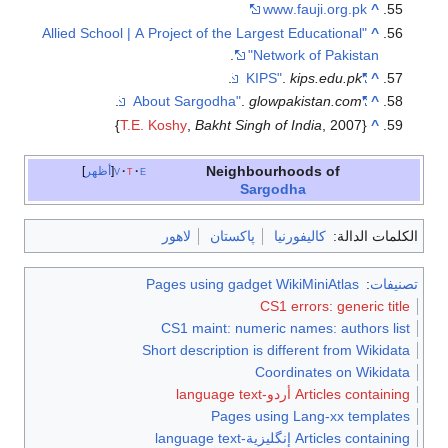
"Allied School | A Project of the Lar
.
Ne
.
.
.
gl
T.E. Koshy
,
Bakht Singh
Neighbo
e
t
v
أظهر
Sar
پاكستان
لاهور
Pages using gadget
C
CS1 maint: numer
Short description is
C
Pages us