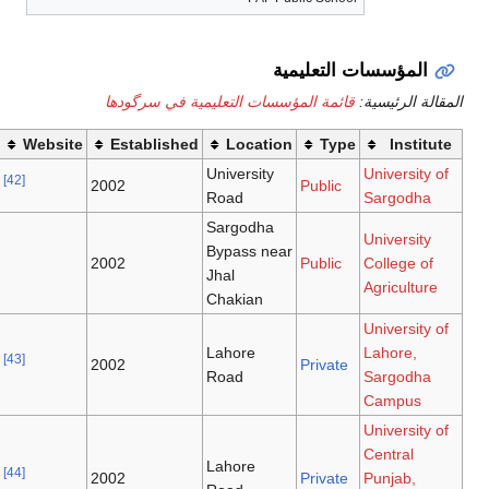
ية
سسات التعليمية في سرگودھا
Website
Established
Locatio
University
[42]
2002
Road
Sargodha
Bypass nea
2002
Jhal
Chakian
Lahore
[43]
2002
Road
Lahore
[44]
2002