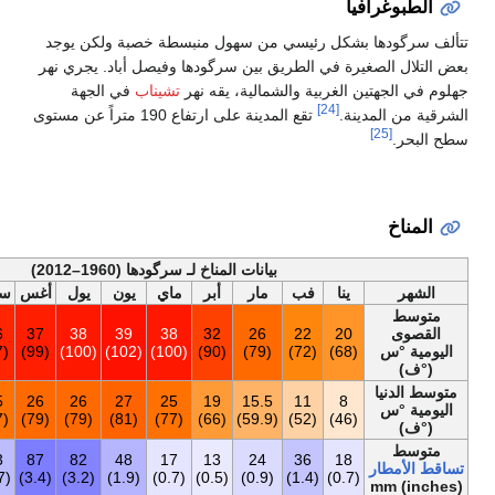
ي من سهول منبسطة خصبة ولكن يوجد
ريق بين سرگودها وفيصل أباد. يجري نهر
لشمالية، يقه نهر
تشيناب
في الجهة
تقع المدينة على ارتفاع 190 متراً عن مستوى
بيانات المناخ لـ سرگودھا (1960–2012)
أخف
مار
أبر
ماي
يون
يول
أغس
سبت
أكت
نوف
ديس
السنة
30.6
22
26
32
36
37
38
39
38
32
26
(87.1)
(72)
(79)
(90)
(97)
(99)
(100)
(102)
(100)
(90)
(79)
18.8
9
14
20
25
26
26
27
25
19
15.5
(65.8)
(48)
(57)
(68)
(77)
(79)
(79)
(81)
(77)
(66)
(59.9)
400
12
11
9
43
87
82
48
17
13
24
(15.7)
(0.5)
(0.4)
(0.4)
(1.7)
(3.4)
(3.2)
(1.9)
(0.7)
(0.5)
(0.9)