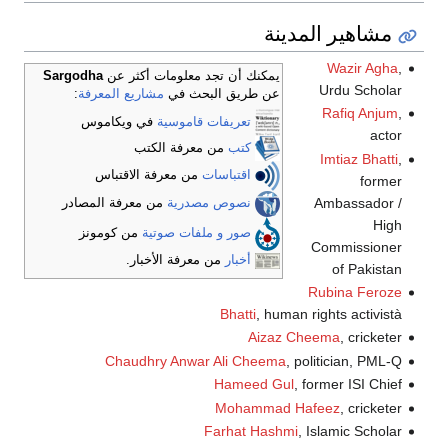
نك أن تجد معلومات أكثر عن
Sargodha
 طريق البحث في
مشاريع المعرفة
:
تعريفات قاموسية
في ويكاموس
كتب
من معرفة الكتب
اقتباسات
من معرفة الاقتباس
نصوص مصدرية
من معرفة المصادر
صور و ملفات صوتية
من كومونز
أخبار
من معرفة الأخبار.
Bhatti
,
Ai
Chaudhry Anwar Ali Che
Hameed
Mohamm
Farhat H