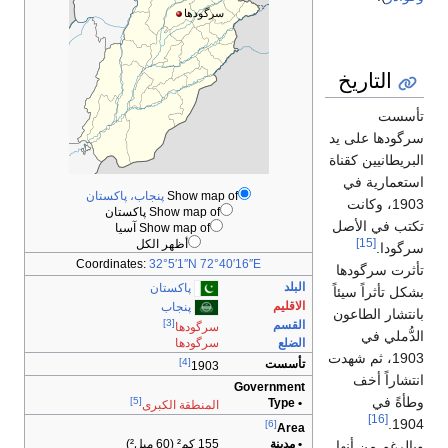
سرگودھا
Show map of
پنجاب، پاكستان
Show map of پاكستان
Show map of آسيا
أظهر الكل
Coordinates:
32°5′1″N
72°40′16″E
پاكستان
پنجاب
[3]
سرگودھا
سرگودھا
[4]
1903
Gove
[5]
المنطقة الكبرى
155 كم² (60 ميل²)