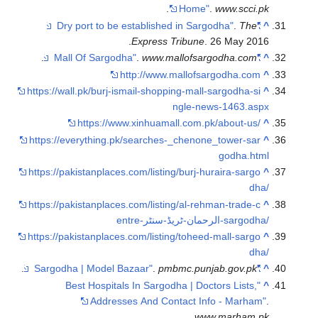
.
H
Express Tri
.
.
www.mall
http://www.mal
https://wall.pk/burj-ismail-shopping
ngl
https://www.xinhuamall.
https://everything.pk/searches-_c
https://pakistanplaces.com/listing/b
https://pakistanplaces.com/listing/
https://pakistanplaces.com/listing/
.
.
pmbmc
"Best Hospitals In Sargodha 
Addresses And Contac