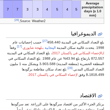
45
1
1
1
4
7
7
3
3
4
5
[26]
Source: Weather2,
[27]
458،
حسب إحصائيات عام
[17]
الپنجابية
بـلهجة شاپوري
.
وفقاً
2017
، بلغ التعداد السكاني في المدينة
872،557 بارتفاع بلغ 43.94% عن عام 1988. بلغ التعداد السكاني في
المنطقة الحضرية (منطقة المدينة) 3،903،588 ويشكل منه 1 مليون
غ تعداد سكان مقاطعة يرگودها
سكاني في پاكستان 2017
.
اد سرگودها على الزراعة. تعد سرگودها
فب الپاكستان ولذلك تدعى أيضاً