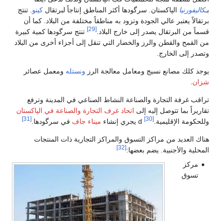
ا أكثر المناطق إنتاجاً لبرتقال
كينو
. تنتج
زود به مناطقاً مختلفة من البلاد. كما أن
[29]
ارج البلاد.
تنتج سرگودها كمية كبيرة
ضار التي تنقل إلى أجزاء أخرى من البلاد
مل معالجة الرز
ونستله
ومعمل عصائر
ة النشاط الصناعي في المدينة وترفع
تحاد غرف التجارة والصناعة في الپاكستان
[31]
ميناء جاف
في سرگودها.
ق والمراكز التجارية ذات المنتجات
[32]
: