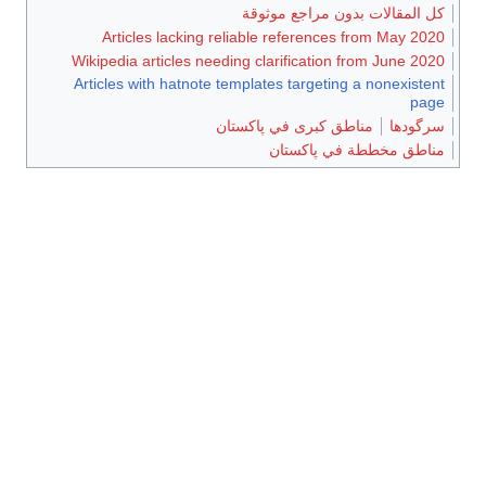
موثوقة
Articles lacking reliable r
Wikipedia articles needing clar
Articles with hatnote templates
ي پاكستان
ان