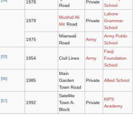
[54]
1978
Road
Mushaf Ali
1979
Mir
Road
Mianwali
1975
Road
[55]
1954
Civil Lines
Main
[56]
1985
Garden
Town Road
Satellite
[57]
1992
Town A-
Block