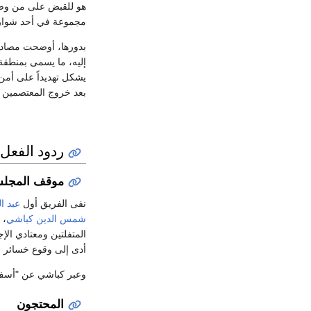
هو للقبض على من وصف
مجموعة في أحد شوارع
بدورها، أوضحت مصادر
إليه، ما يسمى بمنطقة
يشكل تهديداً على أمن
بعد خروج المعتصمين 
ردود الفعل
موقف المجل
نفى الفريق أول
عبد ال
شمس الدين كباشي
، 
المتفلتين ومعتادي الإ
أدى إلى وقوع خسائر و
وعبر كباشي عن "أسف ا
المحتجون