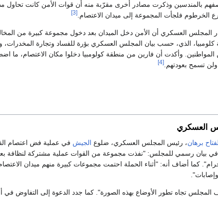
هم بالمندسين وذكرت مصادر أخرى مقرّبة منه أن قوات الأمن كانت تحاول مط
[3]
 الخرطوم فلجأت المجموعة إلى ميدان الاعتصام.
 المجلس العسكري أن الأمن دخل الميدان بعد دخول مجموعة كبيرة من المخال
 كلومبيا، الذي، حسب بيان المجلس العسكري بؤرة للفساد وتجارة المخدرات، و
 المواطنين. وأكدت أن فارين من منطقة كولومبيا دخلوا مكان الاعتصام، ما ا
[4]
ولن تسمح بعودتهم.
س العسكري
فتاح برهان
، رئيس المجلس العسكري، ضلوع
الجيش
في عملية فض اعتصام القي
في بيان رسمي للمجلس: "نفذت مجموعة من القوات عملية مشتركة لنظافة بعض ا
جرام". كما أضاف أنه: "أثناء الحملة احتمت مجموعات كبيرة منهم ميدان الاعتصام
إصابات".
لمجلس تجاه تطور الأوضاع بهذه الصورة". كما جدد الدعوة إلى التفاوض في أ