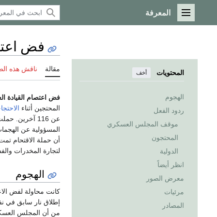
المعرفة
القائمة الرئيسية
فض اعتصام
مقالة
ناقش هذه ال
المحتويات
أخف
الهجوم
فض اعتصام القيادة الع
المحتجين أثناء
الاحتجا
ردود الفعل
عن 116 آخرين. حملت كل من
موقف المجلس العسكري
المسؤولية عن الهجما
المحتجون
أن حملة الاقتحام تمت
لتجارة المخدرات والف
الدولية
انظر أيضاً
الهجوم
معرض الصور
كانت محاولة لفض الاع
مرئيات
إطلاق نار سابق في نف
المصادر
من أن المجلس العسكر