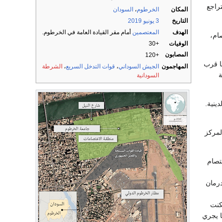
راجع
المكان
الخرطوم
،
السودان
التاريخ
3 يونيو
2019
الهدف
المعتصمين
أمام مقر القيادة العامة في الخرطوم.
ام،
الوفيات
+30
المصابون
+120
ها قرب
المهاجمون
الجيش السوداني
،
قوات التدخل السريع
،
الشرطة
ة
السودانية
ينية.
المركز
تصام
رمان
كنت
ا يجري