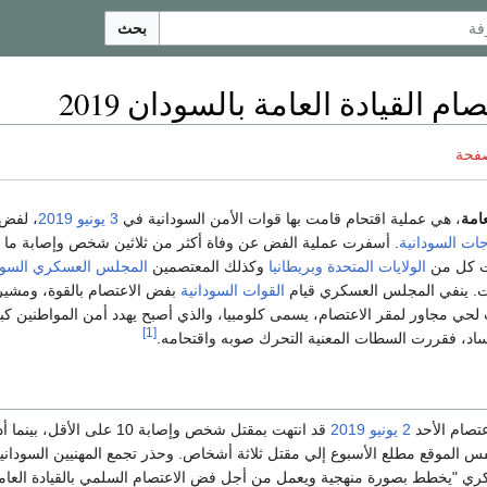
بحث
 القيادة العامة بالسودان 2019
صفحة
امة
، هي عملية اقتحام قامت بها قوات الأمن السودانية في
3 يونيو
2019
، لفض 
جات السودانية
. أسفرت عملية الفض عن وفاة أكثر من ثلاثين شخص وإصابة ما ل
الولايات المتحدة
وبريطانيا
وكذلك المعتصمين
المجلس العسكري السود
ت. ينفي المجلس العسكري قيام
القوات السودانية
بفض الاعتصام بالقوة، ومشيرا
 لحي مجاور لمقر الاعتصام، يسمى كلومبيا، والذي أصبح يهدد أمن المواطنين كب
[1]
ساد، فقررت السطات المعنية التحرك صوبه واقتحامه.
تصام الأحد
2 يونيو
2019
قد انتهت بمقتل شخص وإصابة 10 على الأقل، بينم
س الموقع مطلع الأسبوع إلي مقتل ثلاثة أشخاص. وحذر تجمع المهنيين السودانيي
ي "يخطط بصورة منهجية ويعمل من أجل فض الاعتصام السلمي بالقيادة العامة