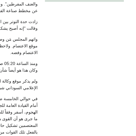
والعنف المفرطين". و
عن مخطط صناعة الفوضى
زادت حدة التوتر بين
وقالت "إنه أصبح يشكل 
واتهم المجلس مَن وصف
موقع الاعتصام. ولاحظ
الاعتصام وفضه.
ومنذ الساعة 05:20 صباح الاثنين
وكان هذا هو أيضاً شأ
ولم يذكر موقع وكالة ال
الإعلامي السوداني شب
في حوالي الخامسة صب
أمام القيادة العامة ل
الهجوم، أسفر وفقاً 
ما جرى هو أن القوى 
المعتصمين تشكيل حائط
بالفعل تلك القوات من