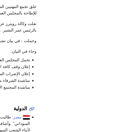
علق تجمع المهنيين الس
للإطاحة بالمجلس العس
نقلت وكالة رويترز عن
بالرئيس عمر البشير. 
وحملت - في بيان نشر
وجاء في البيان:
تحمل المجلس العس
إعلان وقف كافة ا
إعلان الإضراب السياسي والعصيا
مناشدة الشرفاء م
مناشدة المجتمع الإ
الدولية
مصر
: طالبت
السوداني". وأضاف
لأبناء الشعب السود