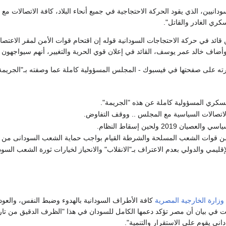
ودانيين، الذي يقود الحركة الاحتجاجية في جميع أنحاء البلاد، كافة الاتصالات
كري الغادر والقاتل".
 قائد في حركة الاحتجاجات السودانية قوله إن اقتحام قوات الأمن لمقر الاعتص
وأضاف خالد عمر يوسف، القائد في إعلان قوي الحرية والتغيير، أنهم سيواجهون
ته على صفحتها في فيسبوك - المجلس المسؤولية كاملة عما وصفته بـ"الجريمة
كري المسؤولية كاملة عن هذه "الجريمة".
لاتصالات السياسية مع المجلس .. ووقف التفاوض.
ن 2019 ولحين إسقاط النظام.
ن قوات الشعب المسلحة والشرطة القيام بواجب حماية الشعب السودانى من 
قليمي والدولي بعدم الاعتراف بـ"الانقلاب" والانحياز لخيارات ثورة الشعب السود
وزارة الخارجية المصرية
كافة الأطراف السودانية بالهدوء وضبط النفس، والعو
ت في بيان أن مصر تؤكد دعمها الكامل للسودان في هذا "الظرف الدقيق من تاري
اني يقوم على الاستقرار والتنمية".