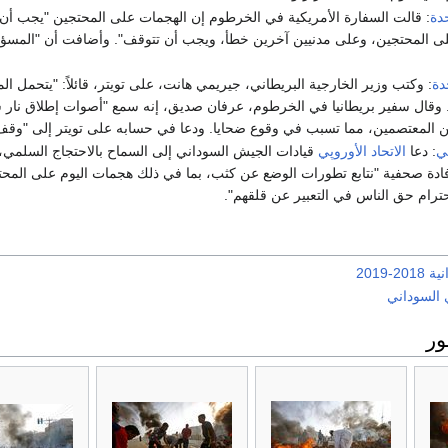
حدة
: قالت السفارة الأمريكية في الخرطوم إن الهجمات على المحتجين "يجب أن
لى المحتجين، وعلى مدنيين آخرين خطأ، ويجب أن تتوقف". وأضافت أن "المسؤولية
دة
: وكتب وزير الخارجية البريطاني، جيريمي هانت، على تويتر، قائلاً: "يتحمل 
 وقال سفير بريطانيا في الخرطوم، عرفان صديق، إنه سمع "أصوات إطلاق نار 
ين المعتصمين، مما تسبب في وقوع ضحايا. ودعا في حسابه على تويتر إلى "وقف 
بي
: دعا
الاتحاد الأوروپي
قيادات الجيش السوداني إلى السماح بالاحتجاج السلمي،
فادة صحفية "نتابع تطورات الوضع عن كثب، بما في ذلك هجمات اليوم على المحت
ام حق الناس في التعبير عن قلقهم".
-2019
السوداني
ر