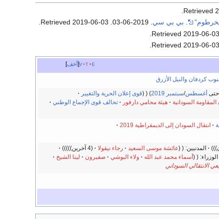
.
2
لخرطوم"
.
بي بي سي
. 2019-06-03
. Retrieved
2019-06-03
.
.
2019-06-0
.
2019-06-0
e
t
v
أخف
نوب كردفان والنيل الأزرق
حتى
أغسطس
/
سبتمبر
2019
)
قوى إعلان الحرية والتغيير
المقاومة السودانية
هيئة محامي دارفور
تحالف قوى الإجماع الوطني
ة
انتقال السودان إلى الديمقراطية 2019
المدنيين:
عائشة موسى السعيد
رجاء نيقولا
(4 آخرين)
الوزراء:
أسماء محمد عبد الله
ولاء البوشي
صفيرون
لينا الشيخ
ي الانتقالي السوداني