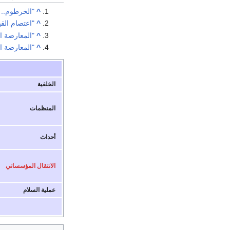
^
"الخرطوم.. 
^
"اعتصام الق
^
"المعارضة السودانية: مق
^
"المعارضة السودانية: مق
الخلفية
المنظمات
أحداث
الانتقال المؤسساتي
عملية السلام