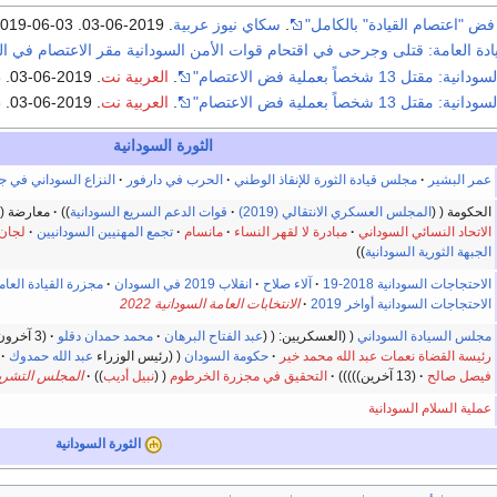
فض "اعتصام القيادة" بالكامل"
.
سكاي نيوز عربية
. 2019-06-03
. Retrieved
019-06-03
يادة العامة: قتلى وجرحى في اقتحام قوات الأمن السودانية مقر الاعتصام في ا
تل 13 شخصاً بعملية فض الاعتصام"
.
العربية نت
. 2019-06-03
. Retrieved
3
تل 13 شخصاً بعملية فض الاعتصام"
.
العربية نت
. 2019-06-03
. Retrieved
3
الثورة السودانية
عمر البشير
مجلس قيادة الثورة للإنقاذ الوطني
الحرب في دارفور
النزاع السوداني في ج
الحكومة
المجلس العسكري الانتقالي (2019)
قوات الدعم السريع السودانية
معارضة (
الاتحاد النسائي السوداني
مبادرة لا لقهر النساء
مانسام
تجمع المهنيين السودانيين
لجان 
الجبهة الثورية السودانية
الاحتجاجات السودانية 2018-19
آلاء صلاح
انقلاب 2019 في السودان
مجزرة القيادة العام
الاحتجاجات السودانية أواخر 2019
الانتخابات العامة السودانية 2022
مجلس السيادة السوداني
العسكريين:
عبد الفتاح البرهان
محمد حمدان دقلو
(3 آخرون)
رئيسة القضاة
نعمات عبد الله محمد خير
حكومة السودان
رئيس الوزراء
عبد الله حمدوك
فيصل صالح
(13 آخرين)
التحقيق في مجزرة الخرطوم
نبيل أديب
المجلس التشريع
عملية السلام السودانية
الثورة السودانية