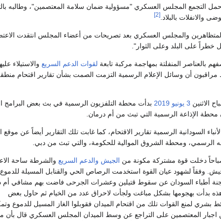
حمل التجمع المجلس العسكري "مسؤولية ضمان سلامة المعتصمين"، وطالبه بالت
[2]
 والانفلات بالبلاد.
 المتظاهرين والمجلس العسكري بعد تصريحات من أعضاء المجلس انتقدت الاعتص
خطراً على البلد وعلى الثوار".
هم بالعناصر المنفلتة بمهاجمة مركبة تابعة
لقوات الدعم السريع
والاستيلاء علي
 مراقبون أن وسائل الإعلام الرسمية التزمت الصمت بشأن تقارير اقتحام منطق
3 يونيو
2019
بدأت محطة التلفزيون الرسمية في بث بعض البرامج الد
ن محطة الإذاعة الرسمية التي تبث من أم درمان.
أنباء السودانية الرسمية تقارير الاقتحام، كما غابت تلك التقارير أيضاً عن موقع 
ه الرسمي، ومحطة الشروق الموالية للحكومة، والتي تبث من دبي.
احاً دخلت قوة مشتركة مكونة من
الجيش
والدعم السريع
والشرطة ساحة الاع
لجيش. وفقاً لشهود عيان القوة استخدمت الرصاص الحي والقنابل المسيلة للدموع
للجنة أطباء السودان عن سقوط قتيلين وعشرات الجرحى فاضت بهم مشافي أم د
هذه بدأت بهجومها بشكل مباغت ولجأت لاحراق عدد من الخيام ثم حاول بعض
 بشري لمنع القوات تلك من اقتحام الميدان فقوبلوا الغاز المسيل للدموع وتم
 اجبار المعتصمين على التراجع عن وسط الميدان المجلس العسكري قال بأن م