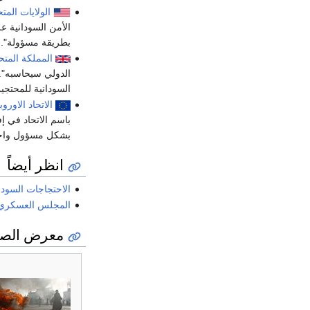
الولايات المت
الأمن السودانية ع
بطريقة مسؤولة".
المملكة المتح
الدولي سيحاسبه".
السودانية للمحتج
الاتحاد الاورو
باسم الاتحاد في إ
بشكل مسؤول واحتر
انظر أيضاً
الاحتجاجات السودانية 2018
المجلس العسكري 
معرض الصو