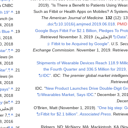
2019). "Is There a Benefit to Patients Using Wea
a CNBC.
Such as Fitbit or Health Apps on Mobiles? A System
ch 19
^
The American Journal of Medicine
.
132
(12): 1
(in الإنجليزية الأمريكية)
unch
.
doi
:
10.1016/j.amjmed.2019.06.018
.
PMID
4,
2018
"Google Buys Fitbit For $2.1 Billion, Pledges To Pro
s Blue
^
.
November 3,
2019
. Retrieved
Data"
3, 2018.
.
U.S. Secu
0, 2018.
Exchange Commission
. November 1, 2019
. Retriev
.
"Fitbit confirms it is acquiring coaching app Fitstar"
^
(in الإنجليزية). March 5, 2015
News
"Shipments of Wearable Devices Reach 118.9 Millio
4,
2018
the Fourth Quarter and 336.5 Million for 2019,
.
"Fitbit spent at least $17.8M to acquire FitStar"
^
IDC"
.
IDC: The premier global market intellig
(in الإنجليزية). March 31, 2015
News
.
Retrieve
4,
2018
IDC. "
New Product Launches Drive Double-Digit Gr
 pays
^
Wearables Market, Says IDC
." December 3, 201
4,
2018
Decem
ay
(in
"Fitbit buys Coin's wearable payment platform"
^
O'Brien, Matt (November 1, 2019).
"One big step: 
الإنجليزي
Fitbit for $2.1 billion"
.
Associated Press
. Retriev
er 7,
"Fitbit, Inc. Acquires Assets from Pebble"
^
8,
2016
Ridgers, ND; McNarry, MA; Mackintosh, KA (No