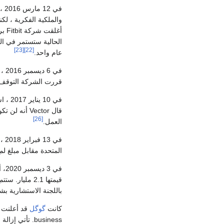
[23]
[22]
عام واحد.
في 6 ديسمبر 2016 ، استحوذت شركة Fitbit على أصول من
قررت الشركة التوقف عن إ
في 10 يناير 2017 ، استحوذت شركة Fitbit على شركة Vector Watch SRL للساعة الذكية التي تتخذ من
[26]
العمل.
المتحدة مقابل مبلغ لم يكشف عنه. قال متحدث با
في 3 ديسمبر 2020، أفادت مصادر مطلعة أن [[گوگل] من المقرر أن تحصل على موافقة مشروطة من
قيمتها 2.1 م
باللجنة الاستشارية بش
كانت
گوگل
قد أعلنت 
business. تأت