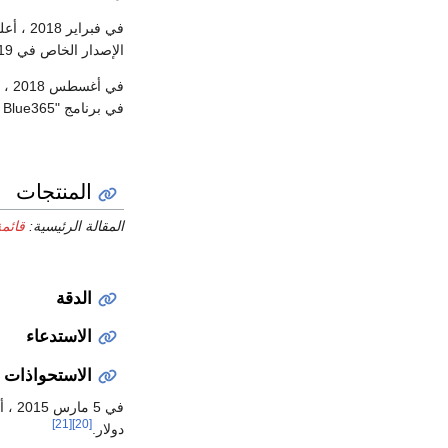
في فبراير 2018 ، أعلنت شركة فت بت أنها ستشترك مع
الإصدار الخاص في 19 مارس 2018.
في برنامج "Blue365 " الخاص بها.
المنتجات
المقالة الرئيسية:
قائم
الدقة
الاستدعاء
الاستحواذات
[21]
[20]
دولار.