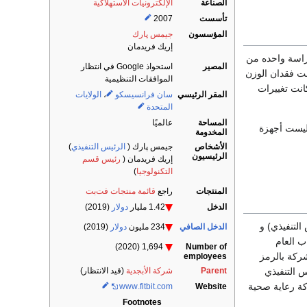
الصناعة
الإلكترونيات الاستهلاكية
تأسست
2007
المؤسسون
جيمس پارك
إريك فريدمان
دراسة واحده من
المصير
استحواذ Google في انتظار
 فقدان الوزن
الموافقات التنظيمية
انت تغييرات
المقر الرئيسي
سان فرانسيسكو
،
الولايات
المتحدة
المساحة
عالميًا
ليست أجهزة
المخدومة
الأشخاص
جيمس پارك (
الرئيس التنفيذي
)
الرئيسيون
إريك فريدمان (
رئيس قسم
التكنولوجيا
)
المنتجات
راجع
قائمة منتجات فت‌بت
الدخل
1.42 مليار
دولار
(2019)
التنفيذي) و
الدخل الصافي
234 مليون
دولار
(2019)
كتتاب العام
Number of
1,694 (2020)
ركة بالرمز
employees
عام 2016 ، أعلن الرئيس التنفيذي
Parent
شركة الأبجدية
(قيد الانتظار)
كة رعاية صحية
www
.fitbit
.com
Website
Footnotes