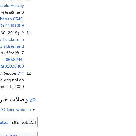
able Activity
mHealth and
health.6540
.
27881359
 30, 2019).
^
y Trackers to
Children and
d uHealth
.
7
C
6658241
.
31038460
.
fitbit.com
.
"Fitbit Important Safety and Product Information"
^
e original on
er 11,
2020
وصلات خار
Official website
الكلمات الدالة:
نظام