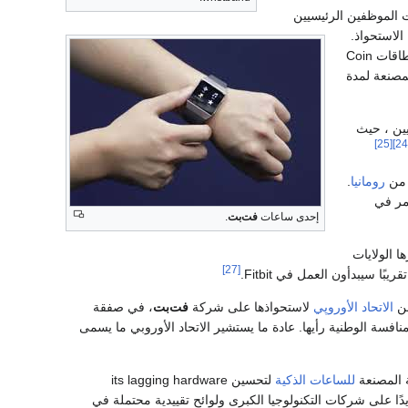
ركة بطاقات الائتمان الذكية Coin ، والتي تضمنت الموظفين الرئيسيين
وقت قريب من الاستحواذ.
أغلقت شركة Fitbit برنامج Coin Rewards و Coin Developer أثناء عملية الاستحواذ. قال Coin إن بطاقات Coin
ضمان الشركة المصنعة لمدة
ين ، حيث
[25]
رومانيا
.
اعات Vector الحالية ستستمر في
إحدى ساعات
فت‌بت
.
 البرمجيات ومقرها الولايات
[27]
الاتحاد الأوروپي
لاستحواذها على شركة
فت‌بت
، في صفقة
لمنافسة الوطنية رأيها. عادة ما يستشير الاتحاد الأوروبي ما يسمى
للساعات الذكية
لتحسين its lagging hardware
تزايدًا على شركات التكنولوجيا الكبرى ولوائح تقييدية محتملة في