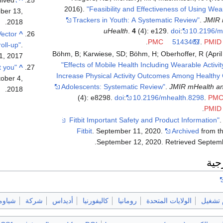
hived
"Pebble – Pebble's Next Step"
^
2016).
"Feasibility and Effectiveness of Using Wear
ber 13,
Trackers in Youth: A Systematic Review"
.
JMIR 
.
2018
uHealth
.
4
(4): e129.
doi
:
10.2196/m
Vector
^
.
PMC
5143467
.
PMID
oll-up"
.
Böhm, B; Karwiese, SD; Böhm, H; Oberhoffer, R (April
1,
2017
"Effects of Mobile Health Including Wearable Activit
t you
^
Increase Physical Activity Outcomes Among Healthy 
ober 4,
Adolescents: Systematic Review"
.
JMIR mHealth an
.
2018
(4): e8298.
doi
:
10.2196/mhealth.8298
.
PM
.
PMID
Fitbit
. September 11, 2020.
Archived
from th
.
September 12, 2020
. Retrieved
Septemb
جية
 تشغيل
الولايات المتحدة
رومانيا
كاليفورنيا
أديداس
شركة
شياوم