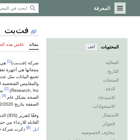
المعرفة
القائمة الرئيسية
فت‌بت
مقالة
ناقش هذه ال
المحتويات
أخف
[1]
الفعالية
شركة (فت‌بت)
هي ش
منتجاتها هي أجهزة تعقب
التاريخ
تجمع البيانات مثل عد
المنتجات
الدقة
[2]
Research, Inc).
بين
[4]
الصحة بشكل عام.
في 
الاستدعاء
الصفقة بتاريخ 04/12/2020.
الاستحواذات
الاستقبال
القابله للارتداء من حيث الشحنات اعتبارًا
الجوائز
[8]
ابل
.
ذكرت شركة فت بت أنها باعت 
مخاوف الخصوصية