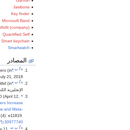
Garmin
Jawbone
Key finder
Microsoft Band
Misfit (company)
Quantified Self
Smart keychain
Smartwatch
المصادر
أ
ب
^
"Profile: Fitbit Inc (FIT.N)"
(in الإنجليزية)
ers
July 21,
2018
أ
ب
itbit
(in
"Fitbit, Inc. – IR Overview – Investor FAQ"
^
الإنجليزية الكن
 (April 12,
^
ers Increase
iew and Meta-
(4): e11819.
30977740
أ
ب
ت
y 11,
^