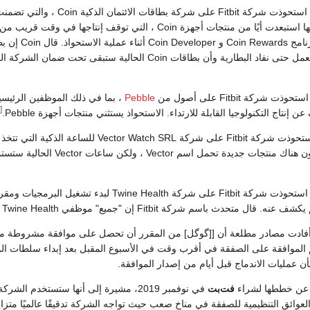
في 12 مارس 2016 ، استحوذت شركة Fitbit على ش
والملكية الفكرية ، لكنها استبعدت أيًا من منتجات أجهزة Coin ، التي توقف إنتاجها في 
الحالية ستستمر في العمل حتى نفاد البطارية وأن بطاقات Coin الحالية ستبقى تحت 
Pebble
، بما في ذلك الموظفين الرئيسي
[24]
نتاج التكنولوجيا القابلة للارتداء. الاستحواذ يستثني منتجات أجهزة Pebble.
قال Vector أنه لن تكون هناك منتجات جديدة تحمل اسم Vector ، ولكن س
في 13 فبراير 2018 ، استحوذت شركة Fitbit على شركة Twine Health لبدء تشغيل
سم شركة Fitbit إن "جميع" موظفي Twine Health تقريبًا سيبدأون العمل في Fitbit.
ليار. ستتم الموافقة على الصفقة في أقرب وقت في الأسبوع المقبل بعد إبداء سلطات ا
أن عمليات الاندماج قبل أيام من إصدار الموافقة.
عن خططها لشراء
فت‌بت
في نوفمبر 2019، مشيرة إلى أنها ستستخدم الشركة المصنعة
ي إزالة العوائق التنظيمية للصفقة في مناخ صعب حيث تواجه الشركة تدقيقًا عالميًا م