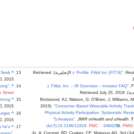
o Seek
^
. Retrieved
.
Reut
0,
2015
.
cing"
.
^
.
F
دية)
. Retrieved
2018
July 25,
.
 Street
strong
^
Brickwood, KJ; Watson, G; O'Brien, J; Williams, AD
0,
2015
2019).
"Consumer-Based Wearable Activity Track
Physical Activity Participation: Systematic Rev
surges
^
Analysis"
.
JMIR mHealth and uHealth
.
7
0,
2015
.
doi
:
10.2196/11819
.
PMC
6484266
.
PMID
s he's
^
Jo, A; Coronel, BD; Coakes, CE; Mainous AG, 3rd (Jul
ompany"
.