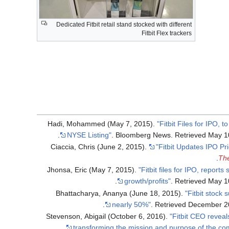
Dedicated Fitbit retail stand stocked with different
Fitbit Flex trackers
Hadi, Mohammed (May 7, 2015).
"Fitbit Files for IPO, t
.
NYSE Listing"
. Bloomberg News
. Retrieved
May 1
Ciaccia, Chris (June 2, 2015).
"Fitbit Updates IPO Pri
.
The
Jhonsa, Eric (May 7, 2015).
"Fitbit files for IPO, reports 
.
growth/profits"
. Retrieved
May 1
Bhattacharya, Ananya (June 18, 2015).
"Fitbit stock 
.
nearly 50%"
. Retrieved
December 2
Stevenson, Abigail (October 6, 2016).
"Fitbit CEO reveal
transforming the mission and purpose of the c