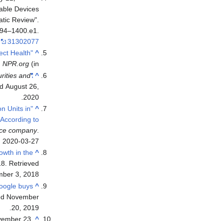
rable Devices
atic Review".
394–1400.e1.
31302077
tect Health
^
(in الإنجليزية)
NPR.org
.
rities and
"Fitbit to be Acquired by Google"
^
ed
August 26,
.
2020
n Units in
^
 According to
ence company
.
d
2020-03-27
owth in the
^
8. Retrieved
ber 3, 2018.
Google buys
^
ed
November
.
20,
2019
vember 23,
^