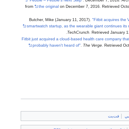
. December 7, 2016. Arc
from
the original
on December 7, 2016
. Retrieved
Octo
Butcher, Mike (January 11, 2017).
"Fitbit acquires the 
smartwatch startup, as the wearable giant continues its r
.
TechCrunch
. Retrieved
January 1
"Fitbit just acquired a cloud-based health care company tha
probably haven't heard of"
.
The Verge
. Retrieved
Oct
ي
فت‌بت