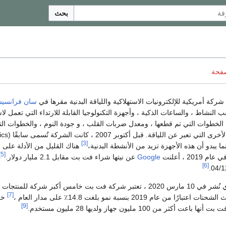
بحث
صفحة
ركة أمريكية للإلكترونيات الاستهلاكية واللياقة البدنية مقرها في
سان فرانسي
 النشاط ، والساعات الذكية ، وأجهزة التكنولوجيا القابلة للارتداء التي تعمل لاس
د الخطوات التي تم قطعها ، ومعدل ضربات القلب ، و جودة النوم ، والخطوات ال
والمقاييس الشخصية 
[3]
ما يبدو أن هذه الأجهزة تزيد من الأنشطة البدنية،
هناك القليل من الأدلة على 
[5]
عام 2019 ، أعلنت
Google
عن نيتها شراء فت بت مقابل 2.1 مليار دولار.
[6]
وفقًا لتقرير (IDS) الذي نُشر في 10 مارس 2020 ، تعتبر شركة فت بت خامس أكبر شركة للمن
[7]
 من عام 2019 بنسبة نمو بلغت 14.8٪ على مدار العام ،
خل
[9]
أكثر من 100 مليون جهاز ولديها 28 مليون مستخدم.