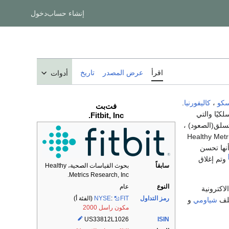
إنشاء حساب
دخول
اقرأ
عرض المصدر
تاريخ
أدوات
سكو
،
كاليفورنيا
.
فت‌بت
لكيًا والتي
Fitbit, Inc.
تسلق(الصعود) ،
الأخرى التي تعبر عن اللياقة. قبل أكتوبر 2007 ، كانت الشركة تُسمى سابقًا (Healthy Metrics
أنها تحسن
وتم إغلاق
سابقاً
بحوث القياسات الصحية، Healthy
Metrics Research, Inc.
النوع
عام
تجات الاكترونية
رمز التداول
FIT
:
NYSE
(الفئة أ)
ف
شياومي
و
مكون راسل 2000
US33812L1026
ISIN