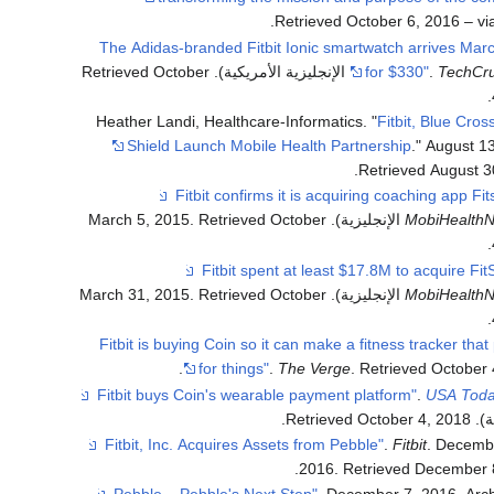
Retrieved
October 6,
2016
– vi
"The Adidas-branded Fitbit Ionic smartwatch arrives Mar
October
. Retrieved
for $330"
.
TechCr
.
Heather Landi, Healthcare-Informatics. "
Fitbit, Blue Cros
Shield Launch Mobile Health Partnership
." August 1
Retrieved August 3
. Retrieved
October
MobiHealth
.
. Retrieved
October
MobiHealth
.
"Fitbit is buying Coin so it can make a fitness tracker that
.
for things"
.
The Verge
. Retrieved
October 
.
USA Tod
ة)
. Retrieved
2018
October 4,
.
.
Fitbit
. Decemb
.
2016
. Retrieved
December 