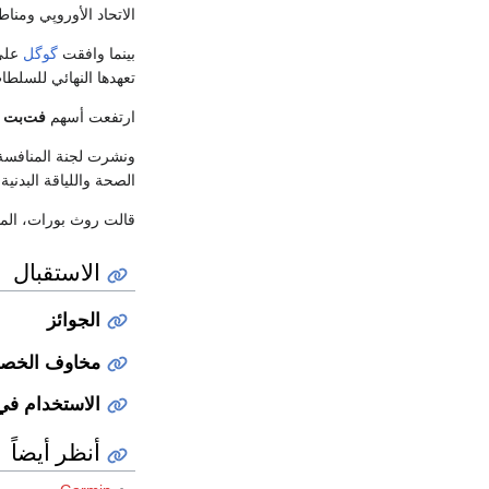
الاتحاد الأوروپي ومنا
بينما وافقت
گوگل
على 
تعهدها النهائي للسلطات الأ
ارتفعت أسهم
فت‌بت
بنسبة 5
الصحة واللياقة البدنية
قالت روث بورات، المد
الاستقبال
الجوائز
مخاوف الخص
الاستخدام في
أنظر أيضاً