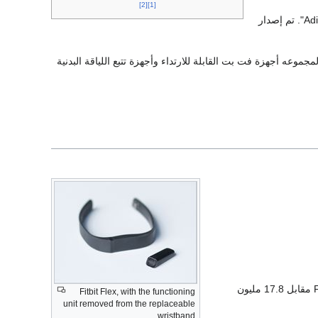
[2]
[1]
لإطلاق "Adidas-branded Fitbit Ionic". تم إصدار
 عن شراكة مع فت بت ستضم فيهاالمجموعه أجهزة فت بت القابلة للارتداء وأجهزة تتبع اللياقة البدنية
في 5 مارس 2015 ، أعلنت شركة Fitbit أنها استحوذت على مطور تطبيق تدريب اللياقة البدنية Fitstar مقابل 17.8 مليون
Fitbit Flex, with the functioning
unit removed from the replaceable
wristband.