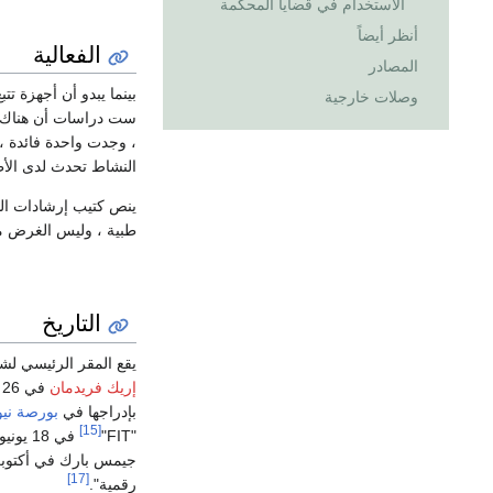
الاستخدام في قضايا المحكمة
أنظر أيضاً
الفعالية
المصادر
بينما يبدو أن أجهزة ت
وصلات خارجية
ست دراسات أن هناك ال
، وجدت واحدة فائدة ،
النشاط تحدث لدى الأط
ينص كتيب إرشادات ال
طبية ، وليس الغرض من
التاريخ
يقع المقر الرئيسي 
إريك فريدمان
بإدراجها في
بورصة ني
[15]
"FIT"
في 18 يونيو 2015.
جيمس بارك في أكتوبر 
[17]
رقمية".