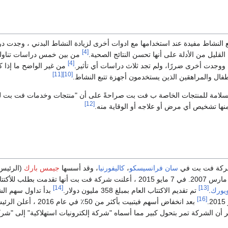
تبع النشاط مفيدة عند استخدامها مع ادوات أخرى لزيادة النشاط البدني ، وجدت 
[4]
قليل من الأدلة على أنها تحسن النتائج الصحية.
من بين خمس دراسات تناولت
[4]
 ووجدت أخرى ضررًا، ولم تجد ثلاث دراسات أي تأثير.
من غير الواضح ما إذا ك
[11]
[10]
فال والمراهقين الذين يستخدمون أجهزة تتبع النشاط.
سلامة للمنتجات الخاصة ب فت بت صراحةً على أن "منتجات وخدمات فت بت 
[12]
ها تشخيص أي مرض أو علاجه أو الوقاية منه.
لشركة فت بت في
سان فرانسيسكو
،
كاليفورنيا
، وقد أسسها
جيمس بارك
(الرئيس 
في 26 مارس 2007. في 7 مايو 2015 ، أعلنت شركة فت بت أنها تقدمت بطلب للأ
[14]
[13]
ويورك
.
تم تقديم الاكتتاب العام بمبلغ 358 مليون دولار.
بدأ تداول سهم الش
[16]
بعد انخفاض أسهم فيتبيت بأكثر من 50٪ في 
أن الشركة تمر بتحول كبير مما أسماه "شركة إلكترونيات استهلاكية" إلى "شر