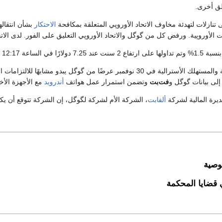
طق أخرى.
تنازلات لتهدئة مخاوف الاتحاد الأوروپي المتعلقة بمكافحة
الاحتكار
بشأن انتقاله
وروپية. ورفض كل من گوگل والاتحاد الأوروپي التعليق على الفور. لدى الاتحاد الأوروبي حاليًا مهل
1.% وتم تداولها على ارتفاع 2 سنت عند 7.25 دولارًا في الساعة 12:17 مساءً، وقت نيويورك.
ونشرت لجنة المنافسة والمستهلك الأسترالية في 30 نوفمبر عرضًا من گو
 إلى بيانات گوگل و
فت‌بت
وتضمن استمرار عمل هواتف
أندرويد
مع الأجهزة الأخرى ال
يرة المالية لشركة
ألفابت
، الشركة الأم لشركة لگوگل، إن الشركة تتوقع أن ي
وصية
 قضايا المحكمة