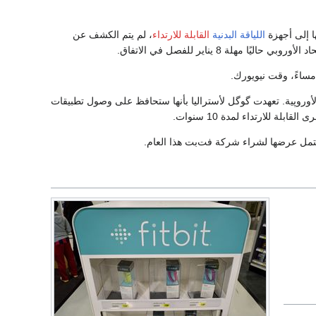
ا إلى أجهزة
اللياقة البدنية
القابلة للارتداء
، لم يتم الكشف عن
ة 8 يناير للفصل في الاتفاق.
گل يبدو مشابهًا للالتزامات الأوروپية. تعهدت گوگل لأستراليا بأنها ستحافظ على وصول تطبيقات
قابلة للارتداء لمدة 10 سنوات.
كتمل عرضها لشراء شركة فت‌بت هذا العام.