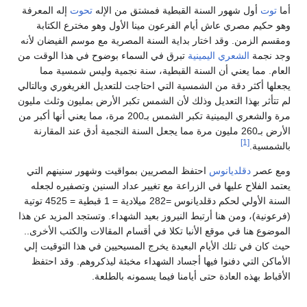
أما
توت
أول شهور السنة القبطية فمشتق من الإله
تحوت
إله المعرفة
وهو حكيم مصري عاش أيام الفرعون مينا الأول وهو مخترع الكتابة
ومقسم الزمن. وقد اختار بداية السنة المصرية مع موسم الفيضان لأنه
وجد نجمة
الشعري اليمينية
تبرق في السماء بوضوح في هذا الوقت من
العام. مما يعني أن السنة القبطية، سنة نجمية وليس شمسية مما
يجعلها أكثر دقة من الشمسية التي احتاجت للتعديل الغريغوري وبالتالي
لم تتأثر بهذا التعديل وذلك لأن الشمس تكبر الأرض بمليون وثلث مليون
مرة والشعري اليمينية تكبر الشمس بـ200 مرة، مما يعني أنها أكبر من
الأرض بـ260 مليون مرة مما يجعل السنة النجمية أدق عند المقارنة
[1]
بالشمسية.
ومع عصر
دقلديانوس
احتفظ المصريين بمواقيت وشهور سنينهم التي
يعتمد الفلاح عليها في الزراعة مع تغيير عداد السنين وتصفيره لجعله
السنة الأولي لحكم دقلديانوس =282 ميلادية = 1 قبطية = 4525 توتية
(فرعونية)، ومن هنا أرتبط النيروز بعيد الشهداء. وتستجد المزيد عن هذا
الموضوع هنا في موقع الأنبا تكلا في أقسام المقالات والكتب الأخرى..
حيث كان في تلك الأيام البعيدة يخرج المسيحيين في هذا التوقيت إلي
الأماكن التي دفنوا فيها أجساد الشهداء مخبئة ليذكروهم. وقد احتفظ
الأقباط بهذه العادة حتى أيامنا فيما يسمونه بالطلعة.