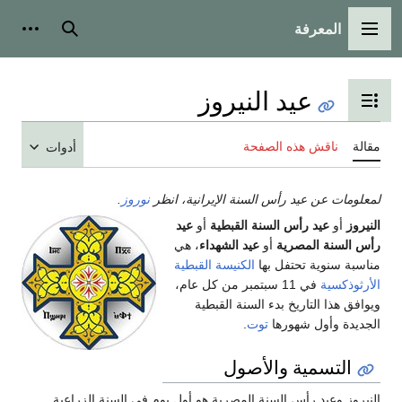
المعرفة
القائمة الرئيسية
بحث
أدوات
عيد النيروز
تبديل عرض جدول المحتويات
مقالة
ناقش هذه الصفحة
أدوات
لمعلومات عن عيد رأس السنة الإيرانية، انظر
نوروز
.
النيروز
أو
عيد رأس السنة القبطية
أو
عيد
رأس السنة المصرية
أو
عيد الشهداء
، هي
مناسبة سنوية تحتفل بها
الكنيسة القبطية
الأرثوذكسية
في 11 سبتمبر من كل عام،
ويوافق هذا التاريخ بدء السنة القبطية
الجديدة وأول شهورها
توت
.
التسمية والأصول
النيروز وعيد رأس السنة المصرية هو أول يوم في السنة الزراعية