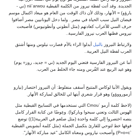
الجديدة. وقد أتت لفظة نيروز من الكلمة القبطية nii`arwou (ني -
يارؤو) = الأنهار، وذلك لأن ذاك الوقت من العام هو ميعاد اكتمال موسم
فيضان النيل سبب الحياة في مصر.. ولما دخل اليونانيين مصر أضافوا
حرف السي للأعراب كعادتهم (مثل أنطوني وأنطونيوس) فأصبحت
نيروس فظنها العرب نيروز الفارسية..
ولارتباط النيروز
بالنيل
أبدلوا الراء بالأم فصارت نيلوس ومنها أشتق
العرب لفظة النيل العربية..
أما عن النيروز الفارسية فتعني اليوم الجديد (ني = جديد، روز= يوم)
وهو عيد الربيع عند الفُرس ومنه جاء الخلط من العرب.
ويقول الأنبا لوكاس المتنيح أسقف منفلوط: أن النيروز اختصار (نيارو
أزمورووؤو) وهو قرار شعري أيتها لي للخالق لمباركة الأنهار.
(لاحظ كلمة أزمو `Cmou التي نستخدمها في التسابيح القبطية مثل
الهوس الثالث وتعني سبحوا وباركوا). وعِوضًا عن كتابة القرار كامل
بنصه اختصروا إلي كلمة واحدة (مثل صلعم في العربية(1)) توضع
فوقها خط لتوحي للقارئ بتكميل الجملة (مثل كلمة أبشويس القبطية
`P=o=c) وأصبحت نياروس ومعناه الكامل "عيد مباركة الأنهار".