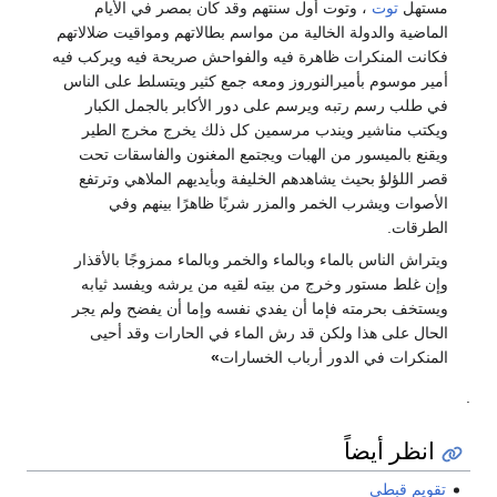
مستهل
توت
، وتوت أول سنتهم وقد كان بمصر في الأيام
الماضية والدولة الخالية من مواسم بطالاتهم ومواقيت ضلالاتهم
فكانت المنكرات ظاهرة فيه والفواحش صريحة فيه ويركب فيه
أمير موسوم بأميرالنوروز ومعه جمع كثير ويتسلط على الناس
في طلب رسم رتبه ويرسم على دور الأكابر بالجمل الكبار
ويكتب مناشير ويندب مرسمين كل ذلك يخرج مخرج الطير
ويقنع بالميسور من الهبات ويجتمع المغنون والفاسقات تحت
قصر اللؤلؤ بحيث يشاهدهم الخليفة وبأيديهم الملاهي وترتفع
الأصوات ويشرب الخمر والمزر شربًا ظاهرًا بينهم وفي
الطرقات.
ويتراش الناس بالماء وبالماء والخمر وبالماء ممزوجًا بالأقذار
وإن غلط مستور وخرج من بيته لقيه من يرشه ويفسد ثيابه
ويستخف بحرمته فإما أن يفدي نفسه وإما أن يفضح ولم يجر
الحال على هذا ولكن قد رش الماء في الحارات وقد أحيى
المنكرات في الدور أرباب الخسارات‏
»
.
انظر أيضاً
تقويم قبطي