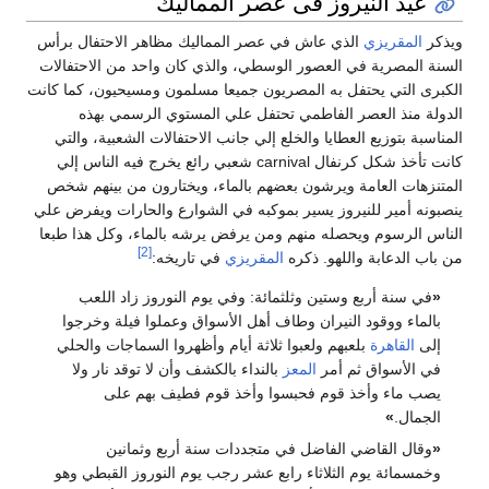
عيد النيروز فى عصر المماليك
ويذكر
المقريزي
الذي عاش في عصر المماليك مظاهر الاحتفال برأس
السنة المصرية في العصور الوسطي، والذي كان واحد من الاحتفالات
الكبرى التي يحتفل به المصريون جميعا مسلمون ومسيحيون، كما كانت
الدولة منذ العصر الفاطمي تحتفل علي المستوي الرسمي بهذه
المناسبة بتوزيع العطايا والخلع إلي جانب الاحتفالات الشعبية، والتي
كانت تأخذ شكل كرنفال carnival شعبي رائع يخرج فيه الناس إلي
المتنزهات العامة ويرشون بعضهم بالماء، ويختارون من بينهم شخص
ينصبونه أمير للنيروز يسير بموكبه في الشوارع والحارات ويفرض علي
الناس الرسوم ويحصله منهم ومن يرفض يرشه بالماء، وكل هذا طبعا
[2]
من باب الدعابة واللهو. ذكره
المقريزي
في تاريخه:
«
في سنة أربع وستين وثلثمائة‏:‏ وفي يوم النوروز زاد اللعب
بالماء ووقود النيران وطاف أهل الأسواق وعملوا فيلة وخرجوا
إلى
القاهرة
بلعبهم ولعبوا ثلاثة أيام وأظهروا السماجات والحلي
في الأسواق ثم أمر
المعز
بالنداء بالكشف وأن لا توقد نار ولا
يصب ماء وأخذ قوم فحبسوا وأخذ قوم فطيف بهم على
الجمال‏.‏
»
«
وقال القاضي الفاضل في متجددات سنة أربع وثمانين
وخمسمائة يوم الثلاثاء رابع عشر رجب يوم النوروز القبطي وهو