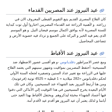
عيد النيروز عند المصريين القدماء
كان الفلاح المصرى القديم يتبع التقويم القبطى المعروف الان في
زراعته. و لأهمية الزراعة عند القدماء المصريين اختاروا أول توت كبداية
للسنة المصرية لأنه يوافق اكتمال موسم فيضان النيل. و هو الموسم
الذى يعم فيه الخير و البركة على الجميع و تزداد فيه خصوبة الأرض و
تتضاعف المحاصيل.
عيد النيروز عند الأقباط
ومع عصر الامبراطور
دقلديانوس
-و هو أقسى عصور الاضطهاد ضد
المسيحية- أحتفظ المصريين بمواقيت وشهور سنينهم التي يعتمد الفلاح
عليها في الزراعة مع تغيير عداد السنين وتصفيره لجعله السنة الأولي
لحكم دقلديانوس =282 ميلادية = 1 قبطية = 4525 توتية (فرعونية)،
ومن هنا أرتبط النيروز بعيد الشهداء عند المسيحيين. وكان في تلك
الأيام البعيدة يخرج المسيحيين في هذا التوقيت إلي الأماكن التي دفنوا
فيها أجساد الشهداء مخبئة ليذكروهم. ويحتفل الأقباط بهذا العيد حتى
أيامنا و لذلك يعتبر أن عيد النيروز هو أقدم عيد لأقدم أمة.