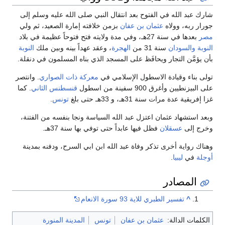
شارك عبد الله في الفتوح بعد انتقال النبي صلى الله عليه وسلم إلى
جورار ربه، وولاه
عثمان بن عفان
بزمن خلافته إمارة الصعيد، ثم ولي
مصر
بعدها في سنة 27هـ، وفي مدة ولايته فتح فتوحاً عظيمة في بلاد
النوبة
والسودان
سنة 31 من
الهجرة
، وعقد عهداً بينه وبين ملك
النوبة
بأن يؤمَّن التجار ويحافَظ على المسجد الذي بناه المسلمون في دنقلة.
تولى بناء وقيادة الاسطول الإسلامي في
معركة ذات الصواري
. وانتصر
على البيزنطيين وأغرق 900 سفينة من اسطول
قنسطنس الثاني
. كما
غزا إفريقية عدة مرات سنة 31هـ، و 33هـ حتى بلغ
تونس
.
وبعد استشهاد عثمان اعتزل عبد الله السياسة ونجا بنفسه من الفتنة،
وخرج إلى
عسقلان
فظل فيها عابداً حتى توفي بها سنة 37هـ.
وهناك رواية أخرى تذكر وفاة عبد الله ابن ابي السرح، ودفنه بمدينة
أوجلة
في
ليبيا
.
المصادر
^
تفسير الطبري للاية 93 سورة الانعام
الكلمات الدالة:
عثمان بن عفان
تونس
المدينة المنورة