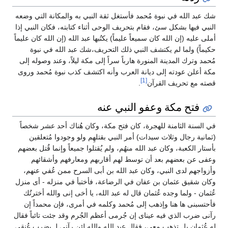
شك عبد الله في نبوة مُحمد فأستغل ثقة النبي به والمكانة التي وضعه
النبي فيها بشكل سئ، فقام بتحريف الوحى أثناء كتابته، فكان النبي إذا
أملى عليه (إن الله كان سميعاً عليماً) يكتُبها عبد الله (إن الله كان عليماً
حكيماً) ولما لم يكتشف النبي ذلك التحريف،شك عبد الله في نبوة
مُحمد وترك المدينة المنورة هارباً سراً إلى مكة ليلاً، وعند وصوله إلى
مكة أعلن عودته إلى ديانة العرب وأنه اكتشف كذب نبوة مُحمد وروى
[1]
قصته مع تحريف القرآن
.
فتح مكة وعفو النبي عنه
في السنة الثامنة للهجرة، كان فتح مكة، وكان هُناك أحد عشر شخصاً
(ثمانية رجال وثلاث سيدات) أمر النبي بقتلهِم ولو وجودوا مُتعلقين
بأستار الكعبة، وكان عبد الله منهُم، ولم يُقتلوا جميعاً وإنما قُتل بعضهم
وعفى عن بعضهم بعد أن توسط لهم أقاربهم ومعارفهم وأشقائهم
وأزواجهم لدى النبي، وكان عبد الله بن أبى السرح ممن عُفي عنهم،
وكان شقيق عثمان بن عفان في الرضاعة، فأختبأ في منزله - أى منزل
عُثمان - ولما وجده عُثمان قال له عبد الله، يا أخى إنى والله أخترتُك
فأحتسبنى ها هنا وإذهب إلى مُحمد وكلمه في أمرى، فإن محمداً إن
رآنى ضرب الذي فيه عيناى إن جُرمى أعظم الجُرم وقد جئت تائباً فقال
له عُثمان بل تذهب معى، فقال عبد الله والله لئن رآنى لـ يضرب عُنقى