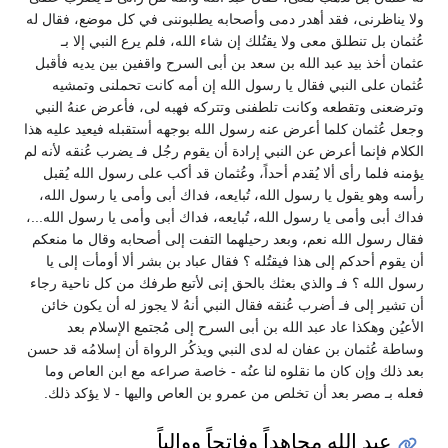
ولا يناظرنى، فقد أهدر دمى وأصحابه يطلبوننى في كل موضع، فقال له
عُثمان بل تنطلق معى ولا يقتُلك إن شاء الله، فلم يرع النبي إلا بـ
عثمان أخذ بيد عبد الله بن سعد بن أبى السرح واقفين بين يديه فأقبل
عُثمان على النبي فقال يا رسول الله إن أمه كانت تحملنى وتمشيه
وترضعنى وتقطعه وكانت تلطفنى وتتركه فهبه لى، فأعرض عنهُ النبي
وجعل عُثمان كلما أعرض عنه رسول الله بوجهه أستقبله فيعيد عليه هذا
الكلام فإنما أعرض عن النبي إرادة أن يقوم رجُل فـ يضرب عُنقه لأنه لم
يؤمنه فلما رأى ألا يُقدم أحداً، وعُثمان قد أكب على رسول الله يُقبل
رأسه وهو يقول يا رسول الله، تُبايعه، فداك أبى وأمى يا رسول الله،
فداك أبى وأمى يا رسول الله، تُبايعه، فداك أبى وأمى يا رسول الله...،
فقال رسول الله نعم، وبعد رحيلهما التفت إلى أصحابه وقال ما منعكم
أن يقوم أحدكم إلى هذا فيقتُله ؟ فقال عباد بن بشر ألا أومأت إلى يا
رسول الله ؟ فـ والذي بعثك بالحق إنى لأتبع طرفك من كل ناحية رجاء
أن تشير إلى فـ أضرب عُنقه فقال النبي أنهُ لا يجوز له أن يكون خائن
الأعيُن وهكذا عاد عبد الله بن أبى السرح إلى مُجتمع الإسلام بعد
وساطة عُثمان بن عفان له لدى النبي ويذكُر الرواة أن إسلامُه قد حسن
بعد ذلك وإن كان ما نقلوه لنا عنُه - خاصة صراعه مع ابن العاص وما
فعله بـ مصر بعد أن تخلص من عمرو بن العاص واليها - لا يؤكد ذلك.
عبد الله مجاهداً وفاتحاً ووالياً