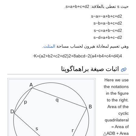
حيث s تعطى بالعلاقة:
2
d
+
c
+
b
+
a
=
s
.
s
−
a
=
−
a
+
b
+
c
+
d
2
s
−
b
=
a
−
b
+
c
+
d
2
s
−
c
=
a
+
b
−
c
+
d
2
s
−
d
=
a
+
b
+
c
−
d
2
وهي تعميم لمعادلة هيرون لحساب مساحة
المثلث
.
⋅
K
=
(
a
2
+
b
2
+
c
2
+
d
2
)
2
+
8
a
b
c
d
−
2
(
a
4
+
b
4
+
c
4
+
d
4
)
4
اثبات صيغة براهماگوپتا
Here we use
the notations
in the figure
to the right.
Area of the
cyclic
quadrilateral
= Area of
△
A
D
B
+ Area