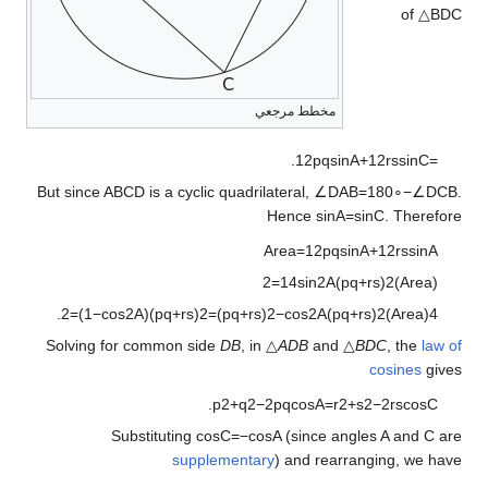
of
△
B
D
C
مخطط مرجعي
.
1
2
p
q
sin
A
+
1
2
r
s
sin
C
=
But since
A
B
C
D
is a cyclic quadrilateral,
∠
D
A
B
=
1
8
0
∘
−
∠
D
C
B
.
Hence
sin
A
=
sin
C
.
Therefore
Area
=
1
2
p
q
sin
A
+
1
2
r
s
sin
A
2
=
1
4
sin
2
A
(
p
q
+
r
s
)
2
)
Area
(
.
2
=
(
1
−
cos
2
A
)
(
p
q
+
r
s
)
2
=
(
p
q
+
r
s
)
2
−
cos
2
A
(
p
q
+
r
s
)
2
)
Area
(
4
Solving for common side
DB
, in
△
ADB
and
△
BDC
, the
law of
cosines
gives
.
p
2
+
q
2
−
2
p
q
cos
A
=
r
2
+
s
2
−
2
r
s
cos
C
Substituting
cos
C
=
−
cos
A
(since angles
A
and
C
are
supplementary
) and rearranging, we have