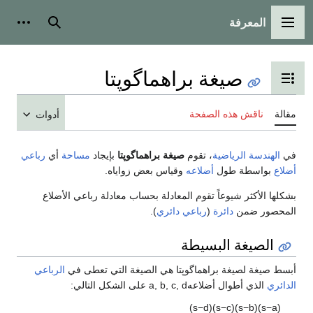
المعرفة
القائمة الرئيسية
بحث
أدوات
صيغة براهماگوپتا
تبديل عرض جدول المحتويات
مقالة
ناقش هذه الصفحة
أدوات
في
الهندسة الرياضية
، تقوم
صيغة براهماگوپتا
بإيجاد
مساحة
أي
رباعي
أضلاع
بواسطة طول
أضلاعه
وقياس بعض زواياه.
بشكلها الأكثر شيوعاً تقوم المعادلة بحساب معادلة رباعي الأضلاع
المحصور ضمن
دائرة
(
رباعي دائري
).
الصيغة البسيطة
أبسط صيغة لصيغة براهماگوپتا هي الصيغة التي تعطى في
الرباعي
الدائري
الذي أطوال أضلاعهa, b, c, d على الشكل التالي:
)
s
−
d
(
)
s
−
c
(
)
s
−
b
(
)
s
−
a
(