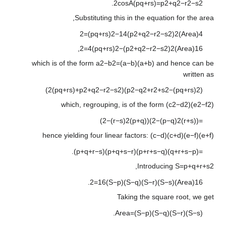
.
2
cos
A
(
p
q
+
r
s
)
=
p
2
+
q
2
−
r
2
−
s
2
Substituting this in the equation for the area,
2
=
(
p
q
+
r
s
)
2
−
1
4
(
p
2
+
q
2
−
r
2
−
s
2
)
2
)
Area
(
4
,
2
=
4
(
p
q
+
r
s
)
2
−
(
p
2
+
q
2
−
r
2
−
s
2
)
2
)
Area
(
1
6
which is of the form
a
2
−
b
2
=
(
a
−
b
)
(
a
+
b
)
and hence can be
written as
)
2
(
p
q
+
r
s
)
+
p
2
+
q
2
−
r
2
−
s
2
(
)
p
2
−
q
2
+
r
2
+
s
2
−
)
p
q
+
r
s
(
2
(
which, regrouping, is of the form
(
c
2
−
d
2
)
(
e
2
−
f
2
)
)
2
−
(
r
−
s
)
2
)
p
+
q
(
(
)
2
−
(
p
−
q
)
2
)
r
+
s
(
(
=
hence yielding four linear factors:
(
c
−
d
)
(
c
+
d
)
(
e
−
f
)
(
e
+
f
)
.
)
p
+
q
+
r
−
s
(
)
p
+
q
+
s
−
r
(
)
p
+
r
+
s
−
q
(
)
q
+
r
+
s
−
p
(
=
,
Introducing
S
=
p
+
q
+
r
+
s
2
.
2
=
1
6
(
S
−
p
)
(
S
−
q
)
(
S
−
r
)
(
S
−
s
)
)
Area
(
1
6
Taking the square root, we get
.
Area
=
(
S
−
p
)
(
S
−
q
)
(
S
−
r
)
(
S
−
s
)