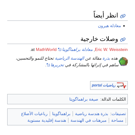
انظر أيضاً
معادلة هيرون
وصلات خارجية
Eric W. Weisstein
,
معادلة براهماگوپتا
at
MathWorld
.
هذه
بذرة
مقالة عن
الهندسة الرياضية
تحتاج للنمو والتحسين،
ساهم في إثرائها بالمشاركة في
تحريرها
.
رياضيات portal
الكلمات الدالة:
صيغة براهماگوپتا
تصنيفات
:
بذرة هندسة رياضية
براهماگوپتا
رباعيات الأضلاع
مساحة
مبرهنات في الهندسة
هندسة إقليدية مستوية