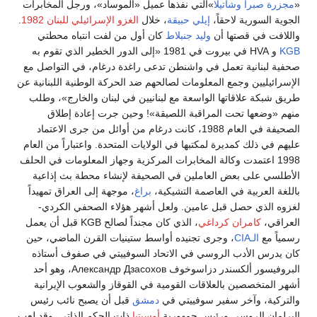
«
مجزرة صبرا وشاتيلا
»التي نفذها عميل «الموساد»، ورجل المخابرات
الجوية السورية لاحقاً،
إيلي حبيقة
، خلال
الغزو الإسرائيلي للبنان 1982
.
واللافت في قصتها أن
وليد جنبلاط
كان أول من لفت انتباه محطتي
KGB
و HVA في بيروت في 1981 «إلى الدور الخطير الذي تقوم به
صحفية لبنانية تعمل في واشنطن تدعى راغدة درغام، في التواصل مع
الإسرائيليين وجمع المعلومات لصالحهم ضد الحركة الوطنية اللبنانية عن
طريق شبكة علاقاتها الواسعة مع لبنانيين في لبنان والخارج»، وطلب
منهم «وضعها تحت المراقبة اللصيقة»! وحين جرت إعادة إطلاق
الصحيفة في العام 1988، كانت درغام من أوائل من جرى الاعتماد
عليهم في ذلك كمديرة لمكتبها في الولايات المتحدة. واعتباراً من العام
1998 اعتمدت وكالة المخابرات المركزية وجهاز المعلومات في الحلف
الأطلسي على بعض العاملين في الصحيفة لإنشاء محطة بث إذاعية
باللغة العربية في العاصمة التشيكية،
براغ
، موجهة إلى العراق تمهيداً
لغزوه الذي حصل قبل عامين. ولعل أشهر هؤلاء الصحفي الكردي-
العراقي،
كامران كرداغي
، الذي كان مجنداً لصالح KGB قبل أن يعمل
رسمياً مع
الـCIA
، وجرى تجنيده أواسط ستينيات القرن الماضي، حين
كان يدرس الأدب الروسي في الاتحاد السوفييتي في صفوف أستاذه
البروفيسور ألكسندر دزاسوخوف Александр Дзасохов، وهو أحد
أشهر المتخصصين بالعلاقات القومية في القوقاز والشعوب الإيرانية
والتركية، وآخر سفير سوفييتي في
دمشق
قبل أن يصبح نائب رئيس
البرلمان الروسي ورئيس جمهورية
أوسيتيا
ذات الحكم الذاتي. وقد لعب