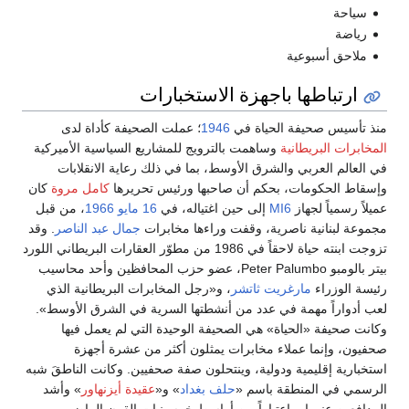
سياحة
رياضة
ملاحق أسبوعية
ارتباطها باجهزة الاستخبارات
منذ تأسيس صحيفة الحياة في
1946
؛ عملت الصحيفة كأداة لدى
المخابرات البريطانية
وساهمت بالترويج للمشاريع السياسية الأميركية
في العالم العربي والشرق الأوسط، بما في ذلك رعاية الانقلابات
وإسقاط الحكومات، بحكم أن صاحبها ورئيس تحريرها
كامل مروة
كان
عميلاً رسمياً لجهاز
MI6
إلى حين اغتياله، في
16 مايو
1966
، من قبل
مجموعة لبنانية ناصرية، وقفت وراءها مخابرات
جمال عبد الناصر
. وقد
تزوجت ابنته حياة لاحقاً في 1986 من مطوّر العقارات البريطاني اللورد
بيتر بالومبو Peter Palumbo، عضو حزب المحافظين وأحد محاسيب
رئيسة الوزراء
مارغريت ثاتشر
، و«رجل المخابرات البريطانية الذي
لعب أدواراً مهمة في عدد من أنشطتها السرية في الشرق الأوسط».
وكانت صحيفة «الحياة» هي الصحيفة الوحيدة التي لم يعمل فيها
صحفيون، وإنما عملاء مخابرات يمثلون أكثر من عشرة أجهزة
استخبارية إقليمية ودولية، وينتحلون صفة صحفيين. وكانت الناطقَ شبه
الرسمي في المنطقة باسم «
حلف بغداد
» و«
عقيدة أيزنهاور
» وأشد
المدافعين عنهما، واعتباراً من أواسط خمسينيات القرن الماضي،