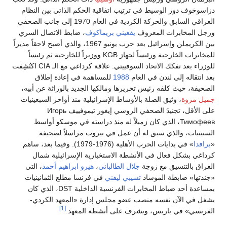
دزاسوخوف دور الوسيط في ترتيب اتفاقية الحكم الذاتي بين النظام
العراقي السابق والحركة الكردية في العام 1970 إلى جانب الصحفي
ورجل المخابرات المعروف
يفغيني بريماكوف
، ضابط الاتصال السري
بين الكريملن وإسرائيل بعد حرب يونيو 1967، والذي أصبح لاحقاً مديراً
للمخابرات الخارجية ورئيساً لجهاز KGB ووزيراً للخارجية ثم رئيساً
للوزراء بعد تفكك الاتحاد السوفييتي. علاقة كرداغي مع الـ CIA اكتُشِفت
بعد انتقاله إلى لندن في العام
1988
للمساهمة في إعادة إطلاق
الصحيفة، حيث كلفه رئيس تحريرها ومالكها الجديد بالوراثة عن أبيه،
جميل مروة
، وثيق الصلة بالأوساط الإسرائيلية منذ أواخر السبعينيات
على الأقل، تجنيدَ الصحفي الروسي إيغور تيموفييف Игорь
Тимофеев، الذي كان زميلاً له منذ دراسته في موسكو أواسط
الستينيات، والذي سبق له أن عمل في بيروت مراسلاً لصحيفة
«
برافدا
» في بدايات الحرب الأهلية (1976-1979). وفيما بعد، ساهم
كرداغي بشكل فعال في الأنشطة الاستخبارية الإسرائيلية شمال
العراق بالتنسيق مع زوجة
جلال الطالباني
،
هيرو ابراهيم أحمد
، التي
«جندتها» ضابطة الموساد
تسيبي ليفني
في فرنسا مطلع الثمانينيات
بمساعدة أحد ضباط المخابرات الفرنسية الداخلية DST، الذي كان
يشغل في الآن نفسه منصب عضو مجلس إدارة «المعهد الكردي-
[1]
الفرنسي» في باريس، ويشرف على أنشطة المعهد.