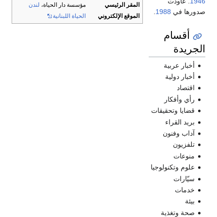
1946
. عاودت
المقر الرئيسي
مؤسسة دار الحياة،
لندن
صدورها في
1988
.
الموقع الإلكتروني
الحياة اللبنانية
أقسام
الجريدة
أخبار عربية
أخبار دولية
اقتصاد
رأي وأفكار
قضايا وتحقيقات
بريد القراء
آداب وفنون
تلفزيون
منوعات
علوم وتكنولوجيا
سيّارات
خدمات
بيئة
صحة وتغذية