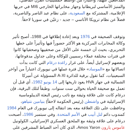
والمنبرَ الأساسي لبريطانيا وجهاز مخابراتها الخارجي MI6 في حربها
الإعلامية، المشتركة مع
السعودية
، على نظام عبد الناصر والناصرية،
فضلاً عن نظام ترويكا الأتاسي – جديد - زعيّن في سوريا لاحقاً.
وتوقف الصحيفة في
1976
وبعد إعادة إطلاقها في 1988، أصبح تأثير
وكالة المخابرات المركزية هو الأكثر حضوراً فيها وتأثيراً على خطها
التحريري، بحيث أن خمسة على الأقل من صحفييها وصحفياتها كانوا
في فترات مختلفة عملاء رسميين للوكالة وعلى جداول مدفوعاتها،
وبعضهم لإسرائيل أيضاً، على غرار
راغدة درغام
التي كانت بدأت
اتصالاتها مع «
الموساد
» خلال فترة عملها في نيويورك اعتباراً من أواخر
السبعينيات، كما تقول برقية للدائرة A-XI المسؤولة عن أميركا
الشمالية في جهاز HVA يعود تاريخها إلى
14 يونيو
1982
، أي قبل أن
تعمل مع صحيفة الحياة بحوالي ست سنوات. وطبقاً لتلك البرقية، فإن
درغام كانت على علاقة وثيقة مع نائب رئيس البعثة الديبلوماسية
الإسرائيلية في
واشنطن
(رئيس الحكومة لاحقاً)
بنيامين نتنياهو
،
وحافظت على تلك العلاقة معه بعد انتقاله إلى نيويورك في العام
1984
كمندوب دائم
لتل أبيب
في
الأمم المتحدة
. وفي سبتمبر
1986
، أصبحت
درغام على علاقة وثيقة مع الملحق العسكري الإسرائيلي، الكولونيل
عاموس يارون
Amos Yaron، الذي كان أحد الضباط المشرفين على