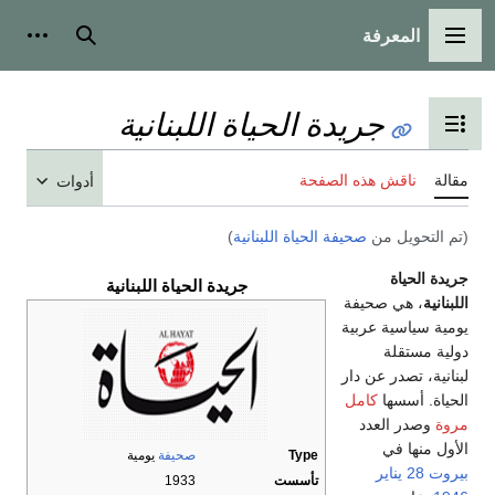
المعرفة
القائمة الرئيسية
بحث
أدوات
جريدة الحياة اللبنانية
تبديل عرض جدول المحتويات
مقالة
ناقش هذه الصفحة
أدوات
(تم التحويل من
صحيفة الحياة اللبنانية
)
جريدة الحياة
جريدة الحياة اللبنانية
اللبنانية
، هي صحيفة
يومية سياسية عربية
دولية مستقلة
لبنانية، تصدر عن دار
الحياة. أسسها
كامل
مروة
وصدر العدد
الأول منها في
Type
صحيفة
يومية
بيروت
28 يناير
تأسست
1933