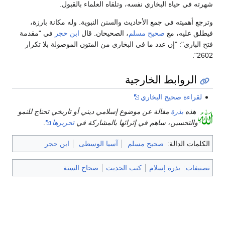
شهرته في حياة البخاري نفسه، وتلقاه العلماء بالقبول.
وترجع أهميته في جمع الأحاديث والسنن النبوية. وله مكانة بارزة،
فيطلق عليه، مع
صحيح مسلم
، الصحيحان. قال
ابن حجر
في "مقدمة
فتح الباري": "إن عدد ما في البخاري من المتون الموصولة بلا تكرار
2602".
الروابط الخارجية
لقراءة صحيح البخاري
هذه
بذرة
مقالة عن موضوع إسلامي ديني أو تاريخي تحتاج للنمو
والتحسين، ساهم في إثرائها بالمشاركة في
تحريرها
.
الكلمات الدالة:
صحيح مسلم
آسيا الوسطى
ابن حجر
تصنيفات
:
بذرة إسلام
كتب الحديث
صحاح الستة