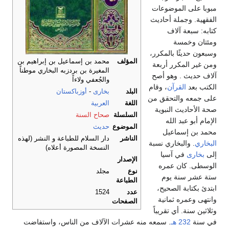
مبوبا على الموضوعات
الفقهية. وجملة أحاديث
كتابه: سبعة آلاف
ومئتان وخمسة
وسبعون حديثًا بالمكرر،
المؤلف
محمد بن إسماعيل بن إبراهيم بن
ومن غير المكرر أربعة
المغيرة بن بردزبه البخاري موطناً
آلاف حديث . وهو أصح
والجُعفي ولاءاً
الكتب بعد
القرآن
، وقام
البلد
بخارى
-
أوزباكستان
على جمعه والتحقق من
اللغة
العربية
صحة الأحاديث النبوية
السلسلة
صحاح السنة
الإمام أبو عبد الله
الموضوع
حديث
محمد بن إسماعيل
الناشر
دار السلام للطباعة و النشر (لهذه
البخاري
. والبخاري نسبة
النسخة المصورة أعلاه)
إلى
بخارى
في آسيا
الإصدار
الوسطى. كان عمره
نوع
مجلد
ستة عشر سنة يوم
الطباعة
ابتدئ بكتابة الصحيح،
عدد
1524
وانتهى وعمره ثمانية
الصفحات
وثلاثين سنة. أي تقريباً
في سنة
232 هـ
. سمعه منه عشرات الآلاف من الناس، واستفاضت