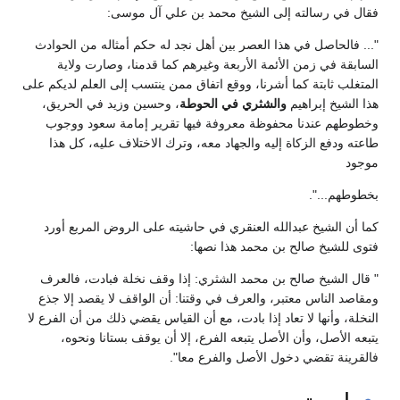
فقال في رسالته إلى الشيخ محمد بن علي آل موسی:
"... فالحاصل في هذا العصر بين أهل نجد له حكم أمثاله من الحوادث
السابقة في زمن الأئمة الأربعة وغيرهم كما قدمنا، وصارت ولاية
المتغلب ثابتة كما أشرنا، ووقع اتفاق ممن ينتسب إلى العلم لديكم على
هذا الشيخ إبراهيم
والشثري في الحوطة
، وحسين وزيد في الحريق،
وخطوطهم عندنا محفوظة معروفة فيها تقرير إمامة سعود ووجوب
طاعته ودفع الزكاة إليه والجهاد معه، وترك الاختلاف عليه، كل هذا
موجود
بخطوطهم...".
كما أن الشيخ عبدالله العنقري في حاشيته على الروض المربع أورد
فتوى للشيخ صالح بن محمد هذا نصها:
" قال الشيخ صالح بن محمد الشثري: إذا وقف نخلة فبادت، فالعرف
ومقاصد الناس معتبر، والعرف في وقتنا: أن الواقف لا يقصد إلا جذع
النخلة، وأنها لا تعاد إذا بادت، مع أن القياس يقضي ذلك من أن الفرع لا
يتبعه الأصل، وأن الأصل يتبعه الفرع، إلا أن يوقف بستانا ونحوه،
فالقرينة تقضي دخول الأصل والفرع معا".
اسرته