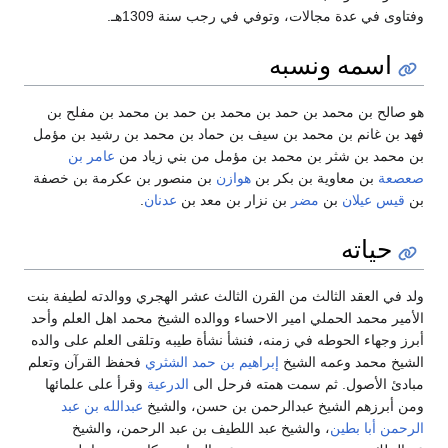
وفتاوى في عدة مجالات، وتوفي في رجب سنة 1309هـ.
اسمه ونسبه
هو صالح بن محمد بن حمد بن محمد بن حمد بن محمد بن مفلح بن
فهد بن غانم بن محمد بن سيف بن حماد بن محمد بن رشيد بن مؤمل
بن محمد بن شثر بن محمد بن مؤمل من بني زياد من
عامر بن
صعصعة
بن معاوية بن بكر بن
هوازن
بن منصور بن عكرمة بن خصفة
بن
قيس عيلان
بن
مضر
بن نزار بن معد بن
عدنان
.
حياته
ولد في العقد الثالث من القرن الثالث عشر الهجري ووالدته لطيفة بنت
الأمير محمد الحملي امير الاحساء ووالده الشيخ محمد اهل العلم وأحد
أبرز وجهاء الحوطه في زمنه، فنشأ نشأة طيبه وتلقى العلم على والده
الشيخ محمد وعمه الشيخ
إبراهيم بن حمد الشثري
فحفظ القرآن وتعلم
مبادئ الأصول. ثم سمت همته فرحل الى
الدرعية
وقرأ على علمائها
ومن أبرزهم الشيخ عبدالرحمن بن حسن، والشيخ
عبدالله بن عبد
الرحمن أبا بطين
، والشيخ عبد اللطيف بن عبد الرحمن، والشيخ