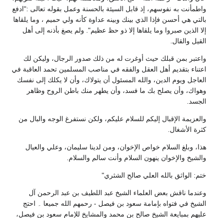
واطمأنت به نفوسهم، إذ قابل السيئة بالحسنة وعمل بقوله تعالى :"ادفع
بالتي هي أحسن فإذا الذي بينك وبينه عداوة كأنه ولي حميم ، وما يلقاها
إلا الذين صبروا وما يلقاها إلا ذو حظ عظيم". ولم يصغ بأذنه إلى أهل
القيل والقال.
واعتبر بمن قبلك حيث أوغرت له من ذلك صدور الرجال، وليكن لك
اعتناء بتقديم أهل العقل والفقه في مناصب المسلمين تحمد العاقبة في
العاجل ويوم الدين، والله المسئول أن يتولاك، وأن لا يكلك إلى نفسك
وهواك، وأن يصلح بك ما فسد، وأن يطهر منك باطن الروح وظاهر
الجسد.
والعزيمة الإقبال إليكم للسلام عليكم، ولكن نستفرغ الوجه والبال من
كثرة الأشغال.
هذا، وبلغ السلام خواص الإخوان، ومن لدينا سليمان، وعلي والعيال
والشيخ والإخوان ينهون السلام وأنت سالم والسلام.
ختم: الواثق بالله العلي صالح الشثري"
وعندما ناقش بعض العلماء الشيخ عبد اللطيف بن عبد الرحمن آل
الشيخ في فتواه بإمامة سعود بن فيصل - رحمهم الله جميعا ۔ احتج
عليهم بمبايعة الشيخ صالح بن محمد والمشايخ للإمام سعود بن فيصل،