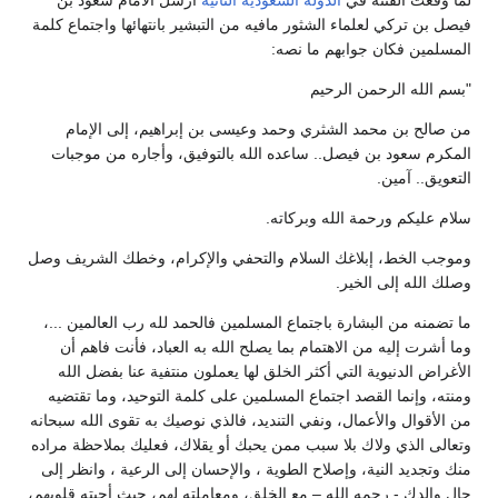
فيصل بن تركي لعلماء الشثور مافيه من التبشير بانتهائها واجتماع كلمة
المسلمين فكان جوابهم ما نصه:
"بسم الله الرحمن الرحيم
من صالح بن محمد الشثري وحمد وعیسی بن إبراهيم، إلى الإمام
المكرم سعود بن فيصل.. ساعده الله بالتوفيق، وأجاره من موجبات
التعويق.. آمين.
سلام عليكم ورحمة الله وبركاته.
وموجب الخط، إبلاغك السلام والتحفي والإكرام، وخطك الشريف وصل
وصلك الله إلى الخير.
ما تضمنه من البشارة باجتماع المسلمين فالحمد لله رب العالمين ...،
وما أشرت إليه من الاهتمام بما يصلح الله به العباد، فأنت فاهم أن
الأغراض الدنيوية التي أكثر الخلق لها يعملون منتفية عنا بفضل الله
ومنته، وإنما القصد اجتماع المسلمين على كلمة التوحيد، وما تقتضيه
من الأقوال والأعمال، ونفي التنديد، فالذي نوصيك به تقوى الله سبحانه
وتعالى الذي ولاك بلا سبب ممن يحبك أو يقلاك، فعليك بملاحظة مراده
منك وتجديد النية، وإصلاح الطوية ، والإحسان إلى الرعية ، وانظر إلى
حال والدك - رحمه الله – مع الخلق، ومعاملته لهم، حيث أحبته قلوبهم،