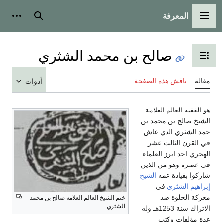
المعرفة
القائمة الرئيسية
بحث
أدوات
صالح بن محمد الشثري
تبديل عرض جدول المحتويات
مقالة
ناقش هذه الصفحة
أدوات
هو الفقيه العالم العلامة
الشيخ صالح بن محمد بن
حمد الشثري الذي عاش
في القرن الثالث عشر
الهجري احد ابرز العلماء
في عصره وهو من الذين
شاركوا بقيادة عمه
الشيخ
إبراهيم الشثري
في
معركة الحلوة ضد
ختم الشيخ العالم العلامة صالح بن محمد
الشثري
الاتراك سنة 1253هـ وله
عدة مؤلفات وكتب