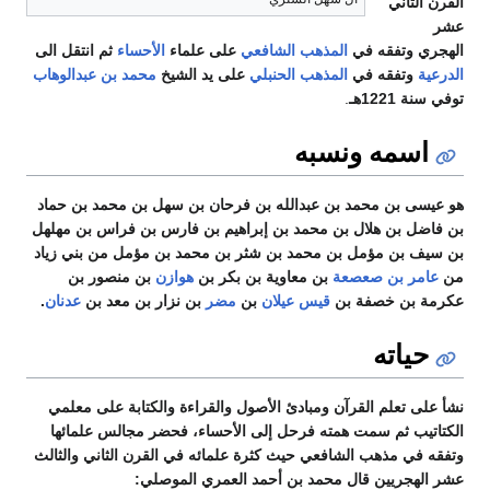
القرن الثاني
عشر
الهجري وتفقه في
المذهب الشافعي
على علماء
الأحساء
ثم انتقل الى
الدرعية
وتفقه في
المذهب الحنبلي
على يد الشيخ
محمد بن عبدالوهاب
توفي سنة 1221هـ
.
اسمه ونسبه
هو عیسی بن محمد بن عبدالله بن فرحان بن سهل بن محمد بن حماد
بن فاضل بن هلال بن محمد بن إبراهيم بن فارس بن فراس بن مهلهل
بن سيف بن مؤمل بن محمد بن شثر بن محمد بن مؤمل من بني زياد
من
عامر بن صعصعة
بن معاوية بن بكر بن
هوازن
بن منصور بن
عكرمة بن خصفة بن
قيس عيلان
بن
مضر
بن نزار بن معد بن
عدنان
.
حياته
نشأ على تعلم القرآن ومبادئ الأصول والقراءة والكتابة على معلمي
الكتاتيب ثم سمت همته فرحل إلى الأحساء، فحضر مجالس علمائها
وتفقه في مذهب الشافعي حيث كثرة علمائه في القرن الثاني والثالث
عشر الهجريين قال محمد بن أحمد العمري الموصلي: