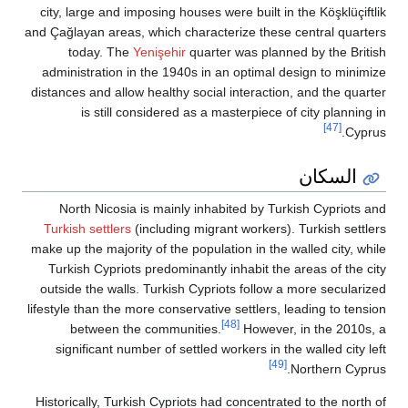
city, large and imposing houses were 
and Çağlayan areas, which characteriz
today. The
Yenişehir
quarter wa
administration in the 1940s in an o
distances and allow healthy social int
is still considered as a maste
North Nicosia is mainly inhabite
Turkish settlers
(including migrant w
make up the majority of the population 
Turkish Cypriots predominantly inha
outside the walls. Turkish Cypriots 
lifestyle than the more conservative se
[48]
between the communities.
H
significant number of settled worke
Historically, Turkish Cypriots had con