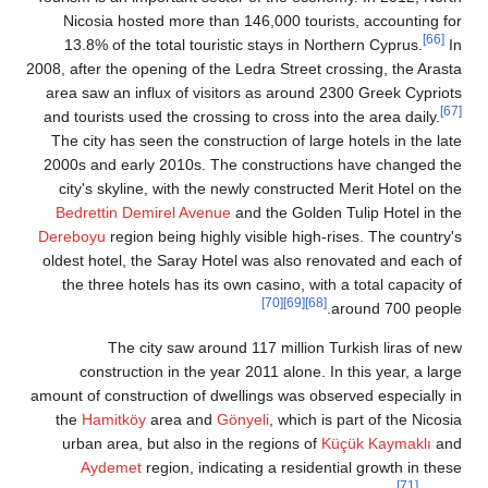
Nicosia hosted more than 146,000 
13.8% of the total touristic stays
2008, after the opening of the Ledra St
area saw an influx of visitors as ar
and tourists used the crossing to cros
The city has seen the construction of
2000s and early 2010s. The constru
city's skyline, with the newly cons
Bedrettin Demirel Avenue
and the G
Dereboyu
region being highly visible 
oldest hotel, the Saray Hotel was al
the three hotels has its own casino
[70]
The city saw around 117 mil
construction in the year 2011 al
amount of construction of dwellings wa
the
Hamitköy
area and
Gönyeli
, wh
urban area, but also in the region
Aydemet
region, indicating a re