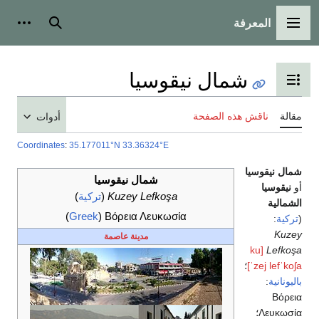
بحث
أدوات شخصية
يقوسيا
تويات
أدوات
Coordinates
:
35.177011°N 33.36324°E
شمال نيقوسيا
Kuzey Lefkoşa
(
تركية
)
)
Greek
(
Βόρεια Λευκωσία
مدينة عاصمة