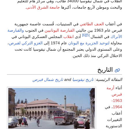
الطلاب في شمال نيقوسيا 34000 طالب، وهي مركز هام للتعليم
ت، أكبرها
جامعة الشرق الأدنى
.
ي الستينيات، قُسمت عاصمة جمهورية
القبارصة اليونانيين
في الجنوب
والقبارصة
ى
انقلاب
المجلس العسكري اليوناني في
ليونان
عام 1974 إلى
الغزو التركي لقبرص
،
ر المجتمع أن شمال نيقوسيا كانت تحت
ين.
سيا
and
تاريخ شمال قبرص