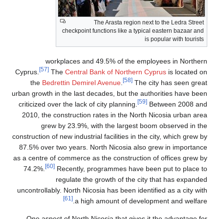
The Arasta reg
checkpoint functions like a
workplaces and 49.5% of th
[57]
Cyprus.
The
Central Bank of Nort
[58]
the
Bedrettin Demirel Avenue
.
urban growth in the last decades, but t
criticized over the lack of city plannin
2010, the construction rates in the
grew by 23.9%, with the larg
construction of new industrial facilities 
87.5% over two years. North Nicosia
as a centre of commerce as the constru
[60]
74.2%.
Recently, programmes ha
regulate the growth of t
uncontrollably. North Nicosia has been
[61]
a high amount of d
One aspect of North Nicosia that g