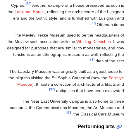
[89]
Cyprus.
Another example of a hou
the
Lusignan House
, reflecting the ar
era and the Gothic style, and is fu
The Mevlevi Tekke Museum used to
the Mevlevi sect, associated with the
W
designed for purposes that are similar
functions as an ethnographic museum
The Lapidary Museum was originally b
the pilgrims visiting the St. Sophia Ca
Mosque
). It hosts a collection of 
[92]
antiquities 
The Near East University camp
museums: the Communications Museu
[93]
the