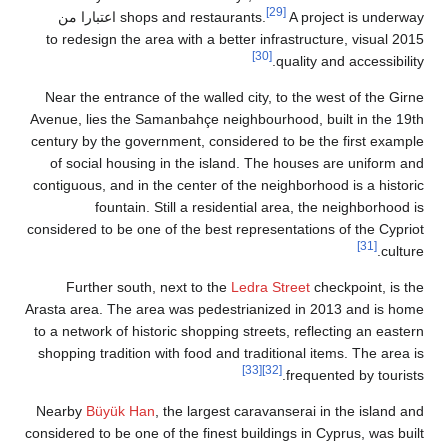
shops and restaurants.
A project is underway اعتبارا من
to redesign the area with a better in
[30]
Near the entrance of the walled city,
Avenue, lies the Samanbahçe neighbou
century by the government, considered
of social housing in the island. Th
contiguous, and in the center of the n
fountain. Still a residential
considered to be one of the best repre
Further south, next to the
Ledra 
Arasta area. The area was pedestriani
to a network of historic shopping stree
shopping tradition with food and tradi
[33]
Nearby
Büyük Han
, the largest carav
considered to be one of the finest build