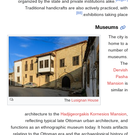
organized by the state and private 
Traditional handicrafts are als
[8
The
Lusig
architecture to the
Hadjigeorg
reflecting typical late Ottoma
functions as an ethnographic museum t
relating to the Ottoman era and the 