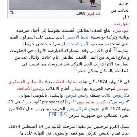
ائفي. قُسمت نيقوسيا إلى أحياء قبرصية
 الأخضر
، الذي سمي على اسم لون القلم
م المتحدة
لرسم الخط على خريطة
 مشاركة القبارصة الأتراك في الحكومة،
واندلاع المزيد من أعمال العنف الطائفي عام 1964، وانتال عدد من
 التركي في نيقوسيا، مما تسبب في
[8]
طر.
محاولة انقلاب
بقيادة
المجلس العسكري
اليونان
. أطاح الانقلاب
برئيس الأساقفة
يس قبرص
، واستبدل بالقومي الموالي
[9]
ون
.
رداً prospect of "أنوسيس"، في 20
ركي
بغزو
الجزيرة، ومن ثم احتل 37% من
[12]
[11]
[10]
ة قبرص.
شمل الغزو مرحلتين. تم تنفيذ المرحلة الثانية في 14 أغسطس 1974،
واقعه، واستولى في النهاية على ما