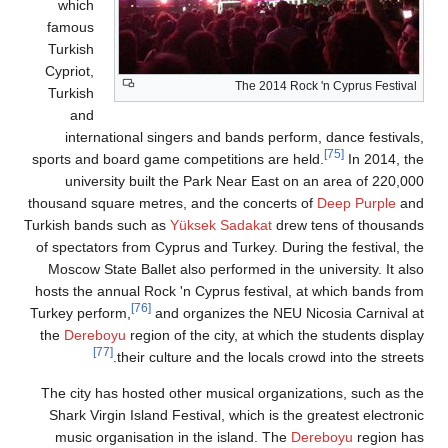
which
famous
Turkish
Cypriot,
The 20
Turkish
and
international singers and bands 
sports and board game competitions a
university built the Park Near E
thousand square metres, and the conc
Turkish bands such as
Yüksek Sadakat
of spectators from Cyprus and Turkey.
Moscow State Ballet also performed i
hosts the annual Rock 'n Cyprus festi
[76]
Turkey perform,
and organizes the 
the
Dereboyu
region of the city, at w
[77]
their culture and the loca
The city has hosted other musical or
Shark Virgin Island Festival, which 
music organisation in the island. 