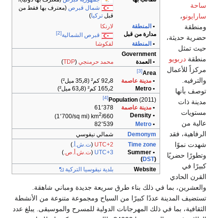
شمال قبرص
(معترف بها فقط من
قبل
تركيا
)
لارنكا
[2]
قبل
قبرص الشمالية
لفكوشا
Gov
محمد حرمنجي
(
TDP
)
اصمة
92٫8 كم² (35٫8 ميل²)
165٫2 كم² (63٫8 ميل²)
[4]
Populati
اصمة
61٬378
2
(1٬700/sq mi)
660/km
82٬539
D
شمالي نيقوسي
T
UTC+2
(
ت.ش.أ.
)
•
UTC+3
(
ت.ش.أ.ص.
)
بلدية نيقوسيا التركية
ء طرق سريعة جديدة ومباني شاهقة.
ًا من السياح ومجموعة متنوعة من الأنشطة
جانات الدولية للمسرح والموسيقى. يبلغ عدد