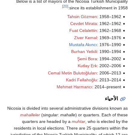
Below is a list of mayors of the Ni
[20]
since 
Tahsin
Cevde
Fuat C
Ziv
Mustaf
Burha
Şe
Ku
Cemal Metin Bulut
Kadri Fe
Mehmet Har
Nicosia is divided into several administ
mahalleler
(singular:
mahalle
) o
quarters are headed by a
muht
residents in local elections. There a
jurisdiction of the Nicosia Turkish Mun