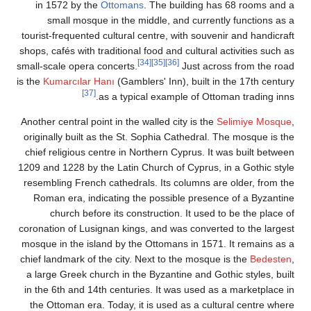
in 1572 by the
Ottomans
. The bui
small mosque in the middle, and 
tourist-frequented cultural centre, wit
shops, cafés with traditional food and c
[34]
[35]
[36]
small-scale opera concerts.
Ju
is the
Kumarcılar Hanı
(Gamblers' Inn), 
[37]
as a typical example
Another central point in the walled city
originally built as the St. Sophia Cat
chief religious centre in Northern Cyp
1209 and 1228 by the Latin Church of C
resembling French cathedrals. Its col
Roman era, indicating the possible
church before its construction. 
coronation of Lusignan kings, and was 
mosque in the island by the Ottomans 
chief landmark of the city. Next to th
a large Greek church in the Byzantine
in the 6th and 14th centuries. It was
the Ottoman era. Today, it is used a