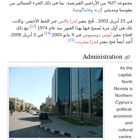
أراضي القبرصية، بما في ذلك الجزء الشمالي من
اگوستا
.
لدرا پالاس
عبر الخط الأخضر، وكانت
[13]
ا العبور منذ عام 1974.
تبع ذلك
[14]
س
في 9 مايو 2003.
في 3 أبريل 2008،
[15]
تريت
.