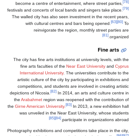
become a centre of entertainment, 
festivals and concerts of local bands a
The walled city has also seen invest
with cultural centres and bar
reinvigorate the region, m
The city has fine arts institutions at 
fine arts faculties of the
Near Eas
International University
. The univ
artistic culture of the city by parti
competitions, and students are invo
[82]
depictions of Nicosia.
In 2014, an a
the
Arabahmet
region was reopened 
[83]
the
Girne American University
.
In 20
was unveiled in the Near East Un
[85]
[84]
participate
Photography exhibitions and competition