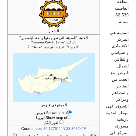
الشعار
ية:
"المدينة التي تفوح منها رائحة الياسمين"
بالتركية: "Yasemin Kokulu Şeher"
[1]
"المدينة"
بالتركية القبرصية: "Şeher"
شمال نيقوسيا
الموقع في قبرص
Show map of قبرص
Show map of أوروپا
أظهر الكل
Coordinates:
35.177011°N 33.36324
جمهورية قبرص
(معترف بها دولياً)،