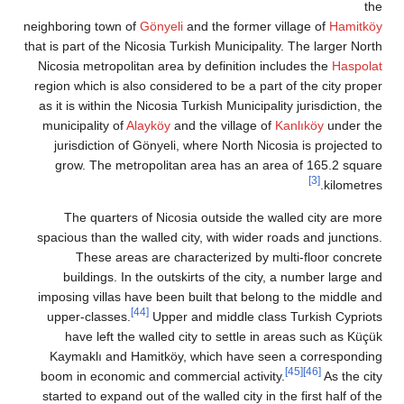
neighboring town of
Gönyeli
and the fo
that is part of the Nicosia Turkish Muni
Nicosia metropolitan area by definit
region which is also considered to be 
as it is within the Nicosia Turkish Mun
municipality of
Alayköy
and the vill
jurisdiction of Gönyeli, where Nor
grow. The metropolitan area has
The quarters of Nicosia outside
spacious than the walled city, with w
These areas are characterized
buildings. In the outskirts of th
imposing villas have been built that
[44]
upper-classes.
Upper and middle
have left the walled city to set
Kaymaklı and Hamitköy, which ha
boom in economic and commercial ac
started to expand out of the walled ci