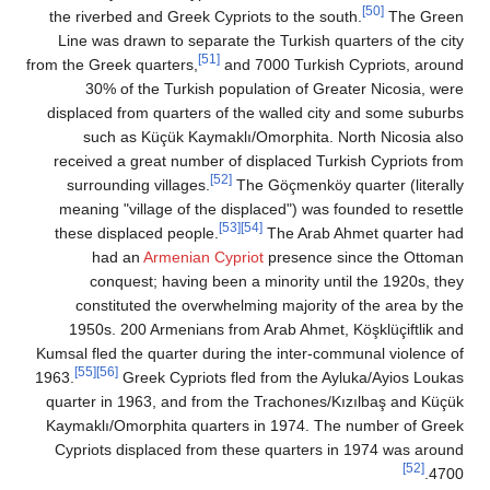
the riverbed and Greek Cypriots to 
Line was drawn to separate the Tur
[51]
from the Greek quarters,
and 7000 T
30% of the Turkish population 
displaced from quarters of the wall
such as Küçük Kaymaklı/Omorph
received a great number of displac
[52]
surrounding villages.
The Göçme
meaning "village of the displaced"
[53]
[54]
these displaced people.
The 
had an
Armenian Cypriot
pres
conquest; having been a minori
constituted the overwhelming maj
1950s. 200 Armenians from Arab 
Kumsal fled the quarter during the in
[55]
[56]
1963.
Greek Cypriots fled from
quarter in 1963, and from the Trac
Kaymaklı/Omorphita quarters in 19
Cypriots displaced from these qua