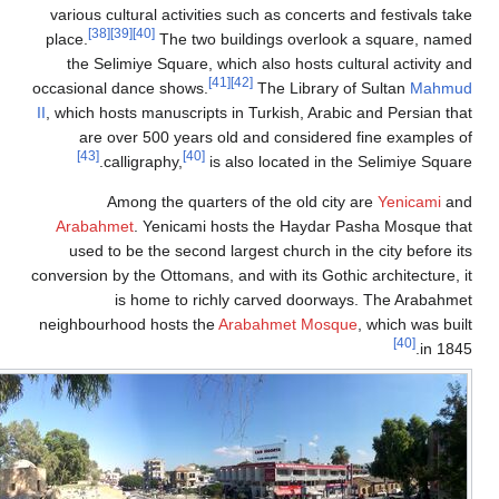
various cultural activities such as c
[38]
[39]
[40]
place.
The two buildings o
the Selimiye Square, which also ho
[41]
[42]
occasional dance shows.
The Li
II
, which hosts manuscripts in Turkish
are over 500 years old and con
[43]
[40]
calligraphy,
is also locate
Among the quarters of the o
Arabahmet
. Yenicami hosts the H
used to be the second largest chur
conversion by the Ottomans, and with it
is home to richly carved 
neighbourhood hosts the
Arabahmet