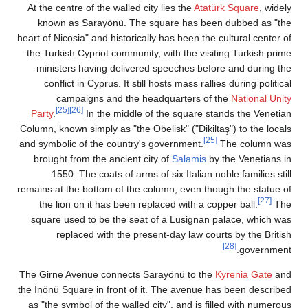
At the centre of the walled city lies t
known as Sarayönü. The square h
heart of Nicosia" and historically has b
the Turkish Cypriot community, with t
ministers having delivered speech
conflict in Cyprus. It still hosts m
campaigns and the headquart
[25]
[26]
Party
.
In the middle of the sq
Column, known simply as "the Obelisk" (
and symbolic of the country's governm
brought from the ancient city of
Sal
1550. The coats of arms of six It
remains at the bottom of the column, e
the lion on it has been replaced wi
square used to be the seat of a Lu
replaced with the present-day 
The Girne Avenue connects Sarayönü 
the İnönü Square in front of it. The a
as "the symbol of the walled city", a