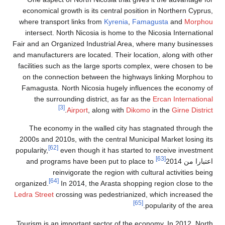
economical growth is its central pos
where transport links from
Kyrenia
,
F
intersect. North Nicosia is home to 
Fair and an Organized Industrial Area
and manufacturers are located. Their l
facilities such as the large sports c
on the connection between the high
Famagusta. North Nicosia hugely in
the surrounding district, as far 
[3]
.
Airport
, along with
Di
The economy in the walled city h
2000s and 2010s, with the central Mu
[62]
popularity,
even though it has start
and programs have been put to pl
reinvigorate the region with
[64]
organized.
In 2014, the Arasta shop
Ledra Street
crossing was pedestriani
Tourism is an important sector of the