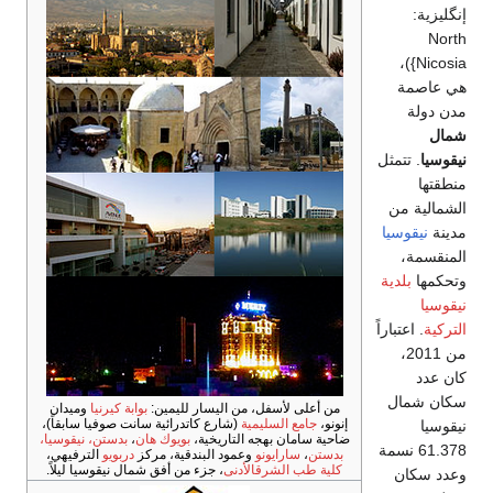
 لأسفل، من اليسار لليمين:
بوابة كيرنيا
وميدان
ع السليمية
(شارع كاتدرائية سانت صوفيا سابقاً)،
ان بهجه التاريخية،
بويوك هان
،
بدستن، نيقوسيا،
ارايونو
وعمود البندقية، مركز
دربويو
الترفيهي،
 الشرقالأدنى
، جزء من أفق شمال نيقوسيا ليلاً.