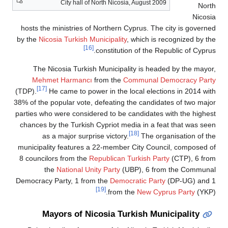
City hall of North Nicosia, 
hosts the ministries of Northern Cyp
by the
Nicosia Turkish Municipality
, w
[16]
constitution 
The Nicosia Turkish Municipality
Mehmet Harmancı
from the
Com
[17]
(TDP).
He came to power in the loca
38% of the popular vote, defeating the
parties who were considered to be can
chances by the Turkish Cypriot media
[1
as a major surprise victory.
municipality features a 22-member C
8 councilors from the
Republican Tur
the
National Unity Party
(UBP
Democracy Party, 1 from the
Democrat
[19]
from the
Mayors of Nicosia Turki