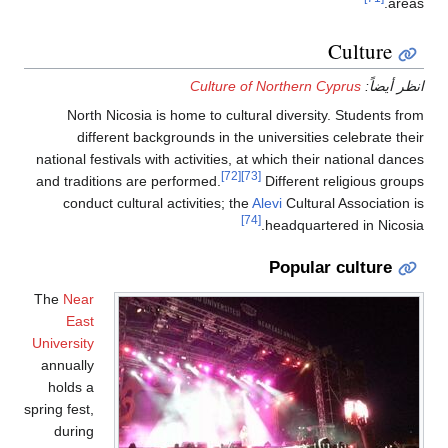
Culture of N
North Nicosia is home to cultural
different backgrounds in the uni
national festivals with activities, at w
[72]
[73]
and traditions are performed.
D
conduct cultural activities; the
Ale
[74]
h
The
Near
East
University
annually
holds a
spring fest,
during