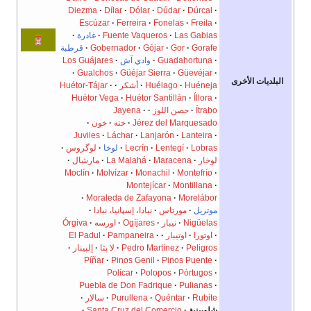
Diezma
Dílar
Dólar
Dúdar
Dúrcal
Escúzar
Ferreira
Fonelas
Freila
Las Gabias
Fuente Vaqueros
غادرة
Gorafe
Gor
Gójar
Gobernador
قرطبة
Guadahortuna
وادي آش
Los Guájares
Gualchos
Güéjar Sierra
Güevéjar
البلديات الأخرى
Huéneja
Huélago
أشكر
Huétor-Tájar
Huétor Vega
Huétor Santillán
Íllora
Ítrabo
حصن اللوز
Jayena
Jérez del Marquesado
خته
خون
Juviles
Láchar
Lanjarón
Lanteira
Lobras
Lentegí
Lecrín
لوخا
لوگروس
لوخار
Maracena
La Malahá
مارشال
Moclín
Molvízar
Monachil
Montefrío
Montejícar
Montillana
Moraleda de Zafayona
Morelábor
موتريل
مورتاس
نبادا، إسپانيا، نبادا
Nigüelas
نيبار
Ogíjares
اورسه
Órgiva
اوتورا
اوتيبار
Pampaneira
El Padul
Peligros
Pedro Martínez
لا پثا
إلپينار
Píñar
Pinos Genil
Pinos Puente
Polícar
Polopos
Pórtugos
Puebla de Don Fadrique
Pulianas
Rubite
Quéntar
Purullena
سالار
شلوبينية
Santa Cruz del Comercio