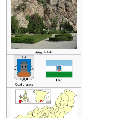
قلعة شلوبينية
Flag
Coat of arms