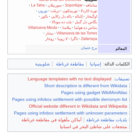
سانتافه
Soportújar
سوربيلان
La Taha
توره-كاردلا
توربيثكون
تربلث
تورون
اوگيخار
إلباله
باله دل زالابي
بالور
بگاس دل گنيل
بلث ده بنودالا
بنتاس ده هولما
بيلامنا
Villanueva Mesía
Villanueva de las Torres
بيثنار
Zafarraya
ثاگرا
لا زوبيا
زوخار
برج عثمان
المعالم
الكلمات الدالة:
إسپانيا
مقاطعة غرناطة
شلوبينية
تصنيفات
:
Language templates with no text displayed
Short description is different from Wikidata
Pages using gadget WikiMiniAtlas
Pages using infobox settlement with possible demonym list
Official website different in Wikidata and Wikipedia
Pages using infobox settlement with unknown parameters
بلديات مقاطعة غرناطة
أماكن مأهولة في مقاطعة غرناطة
منتجعات على شاطئ البحر في اسبانيا