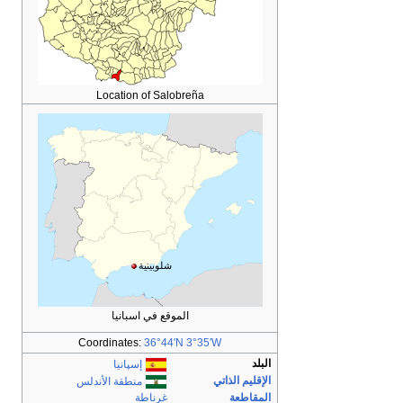
Location of Salobreña
شلوبينية
الموقع في اسبانيا
Coordinates:
36°44′N
3°35′W
البلد
إسپانيا
الإقليم الذاتي
منطقة الأندلس
المقاطعة
غرناطة