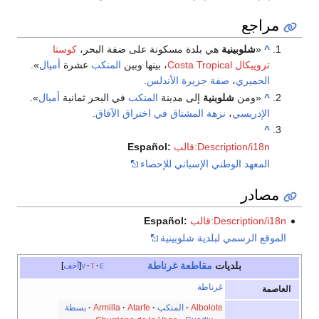
مراجع
^
«
شلوبينية
هي بلدة مسكونة على ضفة البحر،
كوستا
تروپيكال Costa Tropical
، بينها وبين
المنكب
عشرة
أميال
».
الحميري
،
صفة جزيرة الأندلس
.
^
«ومن
شلوبنية
إلى مدينة
المنكب
في البحر ثمانية
أميال
».
الإدريسي
،
نزهة المشتاق في اختراق الآفاق
.
^
قالب:Description/i18n
Español:
المعهد الوطني الإسباني للإحصاء
مصادر
قالب:Description/i18n
Español:
الموقع الرسمي لبلدية شلوبينية
بلديات
مقاطعة غرناطة
e
t
v
أخف
غرناطة
العاصمة
Albolote
المنكب
Atarfe
Armilla
بسطة