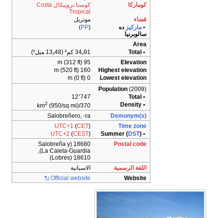
كوماركا
كوستا تروپيكال Costa
Tropical
قضاء
موتريل
•
ماركيز
ده
(
PP
)
سالوبرنيا
Area
• Total
34٫91 كم² (13٫48 ميل²)
95 m (312 ft)
Elevation
160 m (520 ft)
Highest elevation
0 m (0 ft)
Lowest elevation
Population
(2009)
12٬747
• Total
2
• Density
(950/sq mi)
370/km
Salobreñero, -ra
Demonym(s)
UTC+1
(
CET
)
Time zone
UTC+2
(
CEST
)
DST
)
• Summer (
18680 (Salobreña y
Postal code
La Caleta-Guardia),
18610 (Lobres)
اللغة الرسمية
الاسبانية
Official website
Website