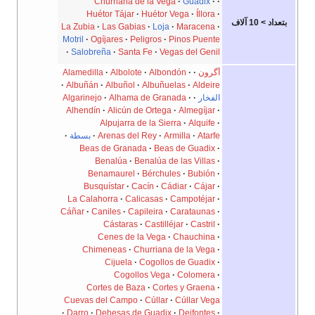
Churriana de la Vega
Guadix
Huétor Tájar
Huétor Vega
Íllora
بتعداد > 10 آلاف
La Zubia
Las Gabias
Loja
Maracena
Motril
Ogíjares
Peligros
Pinos Puente
Salobreña
Santa Fe
Vegas del Genil
أگرون
Albondón
Albolote
Alamedilla
Albuñán
Albuñol
Albuñuelas
Aldeire
الفخار
Alhama de Granada
Algarinejo
Alhendín
Alicún de Ortega
Almegíjar
Alpujarra de la Sierra
Alquife
Atarfe
Armilla
Arenas del Rey
بسطة
Beas de Granada
Beas de Guadix
Benalúa
Benalúa de las Villas
Benamaurel
Bérchules
Bubión
Busquístar
Cacín
Cádiar
Cájar
La Calahorra
Calicasas
Campotéjar
Cáñar
Caniles
Capileira
Carataunas
Cástaras
Castilléjar
Castril
Cenes de la Vega
Chauchina
Chimeneas
Churriana de la Vega
Cijuela
Cogollos de Guadix
Cogollos Vega
Colomera
Cortes de Baza
Cortes y Graena
Cuevas del Campo
Cúllar
Cúllar Vega
Darro
Dehesas de Guadix
Deifontes