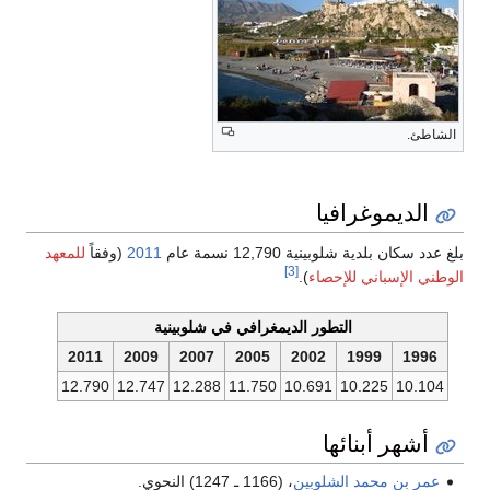
الشاطئ.
الديموغرافيا
بلغ عدد سكان بلدية شلوبينية 12,790 نسمة عام
2011
(وفقاً
للمعهد
[3]
الوطني الإسباني للإحصاء
).
التطور الديمغرافي في شلوبينية
2011
2009
2007
2005
2002
1999
1996
12.790
12.747
12.288
11.750
10.691
10.225
10.104
أشهر أبنائها
عمر بن محمد الشلوبين
، (1166 ـ 1247) النحوي.