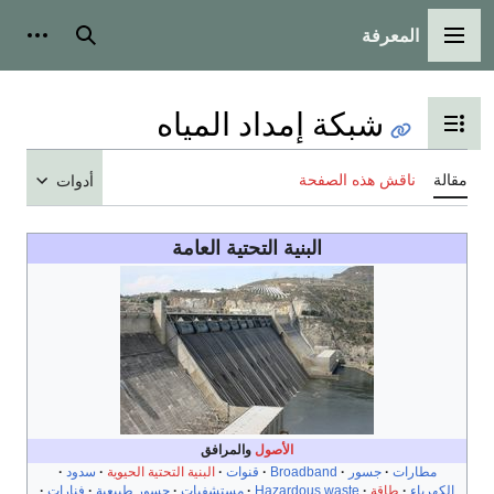
المعرفة
القائمة الرئيسية
بحث
أدوات
شبكة إمداد المياه
تبديل عرض جدول المحتويات
مقالة
ناقش هذه الصفحة
أدوات
البنية التحتية العامة
الأصول
والمرافق
مطارات
جسور
Broadband
قنوات
البنية التحتية الحيوية
سدود
الكهرباء
طاقة
Hazardous waste
مستشفيات
جسور طبيعية
فنارات