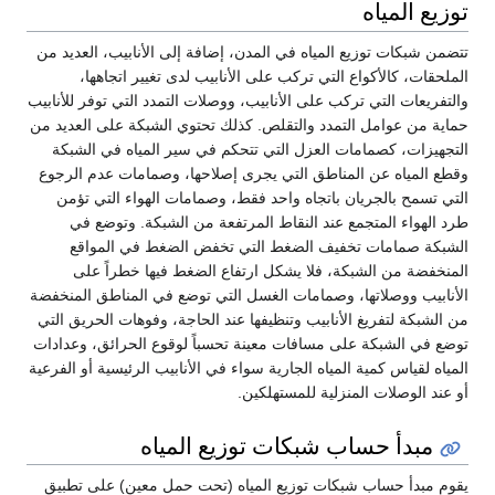
توزيع المياه
تتضمن شبكات توزيع المياه في المدن، إضافة إلى الأنابيب، العديد من
الملحقات، كالأكواع التي تركب على الأنابيب لدى تغيير اتجاهها،
والتفريعات التي تركب على الأنابيب، ووصلات التمدد التي توفر للأنابيب
حماية من عوامل التمدد والتقلص. كذلك تحتوي الشبكة على العديد من
التجهيزات، كصمامات العزل التي تتحكم في سير المياه في الشبكة
وقطع المياه عن المناطق التي يجرى إصلاحها، وصمامات عدم الرجوع
التي تسمح بالجريان باتجاه واحد فقط، وصمامات الهواء التي تؤمن
طرد الهواء المتجمع عند النقاط المرتفعة من الشبكة. وتوضع في
الشبكة صمامات تخفيف الضغط التي تخفض الضغط في المواقع
المنخفضة من الشبكة، فلا يشكل ارتفاع الضغط فيها خطراً على
الأنابيب ووصلاتها، وصمامات الغسل التي توضع في المناطق المنخفضة
من الشبكة لتفريغ الأنابيب وتنظيفها عند الحاجة، وفوهات الحريق التي
توضع في الشبكة على مسافات معينة تحسباً لوقوع الحرائق، وعدادات
المياه لقياس كمية المياه الجارية سواء في الأنابيب الرئيسية أو الفرعية
أو عند الوصلات المنزلية للمستهلكين.
مبدأ حساب شبكات توزيع المياه
يقوم مبدأ حساب شبكات توزيع المياه (تحت حمل معين) على تطبيق