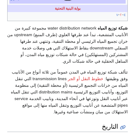
بوابة البنية التحتية
v
t
e
شبكة توزيع المياه
water distribution network مجموعة كبيرة من
الأنابيب المتشعبة، تبدأ عند طرفها العلوي (طرف المنبع) upstream من
خزان تجميع المياه الرئيسي أو محطة التنقية، وتنتهي عند طرفها
السفلي downstream بنقاط الاستهلاك التي هي وصلات خدمة
المشتركين (المستهلكين) في حالة شبكات توزيع مياه المدن، أو
المناهل الحقلية في حالة شبكات الري.
تتألف شبكة توزيع المياه في المدن عموماً من ثلاثة أنواع من الأنابيب
وفق وظيفتها:
خطوط النقل أو الجر
transmission lines التي تنقل
المياه من خزانات التجميع الرئيسية (أو محطة التنقية) إلى منظومة
التوزيع، وأنابيب التوزيع الرئيسية distribution mains التي تنقل المياه
عبر أنابيب النقل وتوزعها في أنحاء المدينة، ونابيب الخدمة service
pipes المتشعبة عن أنابيب التوزيع وتنقل المياه منها إلى مواقع
الاستهلاك من مبان ومنشآت صناعية وغيرها.
التاريخ