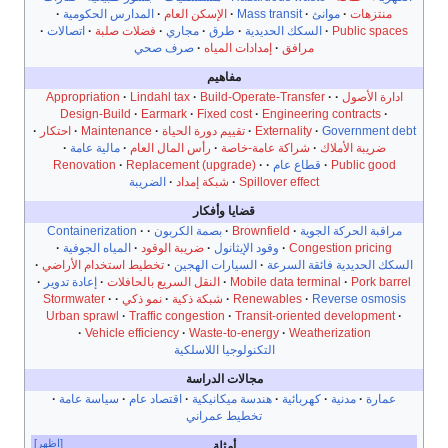
منتزهات
موانئ
Mass transit
الإسكن العام
المدارس الحكومية
Public spaces
السكك الحديدية
طرق
مجاري
فضلات صلبة
اتصالات
مرافق
إمدادات المياه
صرف صحي
مفاهيم
ادارة الأصول
Build-Operate-Transfer
Lindahl tax
Appropriation
Design-Build
Earmark
Fixed cost
Engineering contracts
Government debt
Externality
تقييم دورة الحياة
Maintenance
احتكار
ضريبة الأملاك
شراكة عامة-خاصة
رأس المال العام
مالية عامة
Public good
قطاع عام
Replacement (upgrade)
Renovation
Spillover effect
شبكة إمداد
الضريبة
قضايا وأفكار
مراقبة الحركة الجوية
Brownfield
بصمة الكربون
Containerization
Congestion pricing
وقود الإيثانول
ضريبة الوقود
المياه الجوفية
السكك الحديدية فائقة السرعة
السيارات الهجين
تخطيط استخدام الأراضي
Pork barrel
Mobile data terminal
النقل السريع بالحافلات
إعادة تدوير
Reverse osmosis
Renewables
شبكة ذكية
نمو ذكي
Stormwater
Urban sprawl
Traffic congestion
Transit-oriented development
Vehicle efficiency
Waste-to-energy
Weatherization
التكنولوجيا اللاسلكية
مجالات الدراسة
عمارة
مدنية
كهربائية
هندسة ميكانيكية
اقتصاد عام
سياسة عامة
تخطيط عمراني
[اظهر]
أمثلة