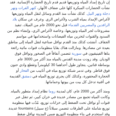
إن تاريخ إمداد المياه وتوزيعها قديم قدم تاريخ الحضارة الإنسانية. فقد
نشأت الحضارات المبكرة كلها على ضفاف الأنهار،
كنهر الفرات
ونهر
دجلة
ونهر النيل
. كذلك نشأت منذ القدم وسائل لنقل المياه وتوزيعها
لأغراض الإمداد بمياه الشرب ولأغراض الري. وعرف عن سكان
بلاد
الرافدين
والمصريين القدماء
قبل نحو 2000 عام من الميلاد، تنفيذ
مشروعات لجر المياه وتوزيعها، وخاصة لأغراض الري، وإنشاء نظم من
السدود والقنوات لتخزين مياه الفيضانات واستخدامها في مواسم
الجفاف. أنشئت كذلك منذ القدم نواقل صناعية لنقل المياه إلى مناطق
بعيدة عن مصادرها. ومازالت هناك بقايا منظومات قنوات مائية رائعة
بناها الفينيقيون في
سورية
تتضمن أنفاقاً في الصخور ونواقل فوق
الوديان. وقد زودت مدينة القدس بالمياه منذ أكثر من 3000 عام
بوساطة قناتين، يتجاوز طول أحداهما 30 كيلومتراً وتقطع وادي حنون
فوق قناطر. وفي تدمر شبكة توزيع مياه في أنابيب من
الفخار
أو
الحجارة المحفورة، وكذلك كان يجري توزيع المياه في
دمشق
القديمة
في أقنية تدخل كل بيت من بيوتها وحماماتها.
ومنذ أكثر من 2000 عام، كان لمدينة
روما
نظام إمداد متطور بالمياه.
وكانت المياه تجمع من مصادر عديدة في خزان كبير، ثم تنقل عبر
قنوات أو نواقل تحت الضغط إلى خزانات توزيع، مُدّت فيها منظومة
توزيع شاملة على الطرقات تتضمن سبلاناً (ج سبيل) fountains عديدة.
وقد استخدم في بناء منظومة التوزيع ضمن المدينة نواقل ضغط