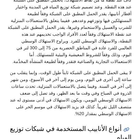
كاف عند نقطة ما من نقاط الاستهلاك، بالحمل المطبق على الشبكة
عند هذه النقطة. وعند تصميم شبكة توزيع المياه في المدينة واختيار
أقطار أنابيبها، يقدر الحمل المطبق على الشبكة وفقاً لطبيعة
المستهلكين فيها وتوزعهم وعددهم. ففيما يتعلق بالاستعمالات المنزلية
للشرب والغسيل والاستحمام وغيرها، يقدر الحمل المطبق على الشبكة
عند نقطة الاستهلاك وفقاً لعدد الأفراد الواجب تخديمهم عند هذه
النقطة، والاستهلاك الوسطي للفرد. ويراوح الاستهلاك الوسطي
العالمي للفرد عادة في المناطق الحضرية من 75 إلى 300 لتر في
اليوم، وذلك وفقاً للشروط المعيشية والبيئية للمستهلك. أما
الاستعمالات التجارية والصناعية فتقدر وفقاً لطبيعة المنشأة المخدَّمة.
لا يبقى الحمل المطبق على الشبكة ثابتاً طول الوقت، وإنما يتقلب من
ساعة إلى أخرى في اليوم، ومن يوم إلى آخر في الأسبوع، ومن شهر
إلى آخر في السنة. وفيما يتصل بالاستعمالات المنزلية، تحدث ساعات
الذروة في الصباح وفي وقت ما بعد الظهر، وقد تصل إلى ضعف
الاستهلاك الوسطي اليومي، ويكون الاستهلاك في أدنى مستوى له عند
منتصف الليل تقريباً. كذلك قد يزيد الاستهلاك في موسم الحر على
الاستهلاك الوسطي بمقدار 20%.
أنواع الأنابيب المستخدمة في شبكات توزيع
المياه