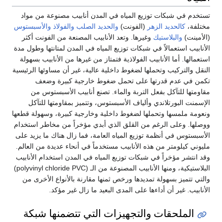
تستخدم في شبكات توزيع المياه في المدن أنابيب مصنوعة من مواد
مختلفة،
كالحديد الزهر
(الفونت)
والحديد الصلب
والفولاذ
والأسبستوس
(الأمينت)
والبلاستيك
وغيرها. وتعد الأنابيب المصنعة من الفونت أكثر
الأنابيب استعمالاً في شبكات توزيع المياه في المدن لمتانتها وطول مدة
استعمالها. أما الأنابيب الفولاذية فتمتاز من غيرها من الأنابيب بسهولة
النقل والتركيب وتحملها لضغوط داخلية عالية، غير أن مساوئها الرئيسية
تكمن في عدم قدرتها على تحمل ضغوط خارجية كبيرة وضعف
مقاومتها للتآكل بفعل التربة والماء. تصنع أنابيب الأسبستوس من
الإسمنت البورتلاندي وألياف الأسبستوس، وتتميز بمقاومتها للتآكل
ونعومة ملمسها وتحملها لضغوط داخلية وخارجية كبيرة، وسهولة قطعها
ووصلها. وعلى الرغم من القلق الذي أبدي مؤخراً من مخاطر استخدام
الأسبستوس في أنظمة توزيع المياه العامة، فما زال هناك ما يزيد على
مليوني كيلومتر من هذه الأنابيب مستخدماً في أنحاء عديدة من العالم.
وقد انتشر مؤخراً في شبكات توزيع المياه في المدن استخدام الأنابيب
البلاستيكية، ومنها الأنابيب المصنوعة من الـ (polyvinyl chloride PVC)
والتي تتميز بسهولة تمديدها ورخص ثمنها مقارنة بالأنواع الأخرى من
الأنابيب. غير أن أداءها على المدى البعيد ما زال غير مؤكد.
الملحقات والتجهيزات التي تتضمنها شبكة