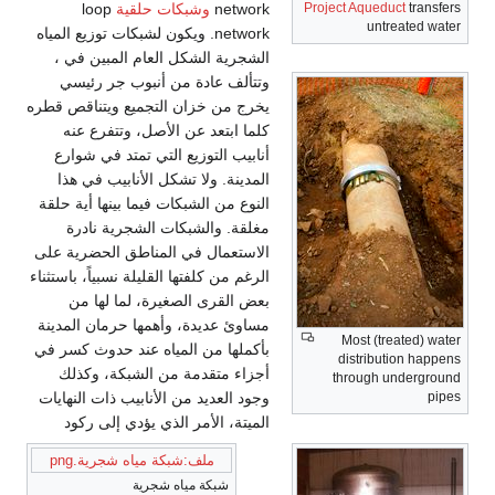
network
وشبكات حلقية
loop
Project Aqueduct
transfers
untreated water
network. ويكون لشبكات توزيع المياه
الشجرية الشكل العام المبين في ،
وتتألف عادة من أنبوب جر رئيسي
يخرج من خزان التجميع ويتناقص قطره
كلما ابتعد عن الأصل، وتتفرع عنه
أنابيب التوزيع التي تمتد في شوارع
المدينة. ولا تشكل الأنابيب في هذا
النوع من الشبكات فيما بينها أية حلقة
مغلقة. والشبكات الشجرية نادرة
الاستعمال في المناطق الحضرية على
الرغم من كلفتها القليلة نسبياً، باستثناء
بعض القرى الصغيرة، لما لها من
مساوئ عديدة، وأهمها حرمان المدينة
Most (treated) water
بأكملها من المياه عند حدوث كسر في
distribution happens
أجزاء متقدمة من الشبكة، وكذلك
through underground
وجود العديد من الأنابيب ذات النهايات
pipes
الميتة، الأمر الذي يؤدي إلى ركود
ملف:شبكة مياه شجرية.png
شبكة مياه شجرية