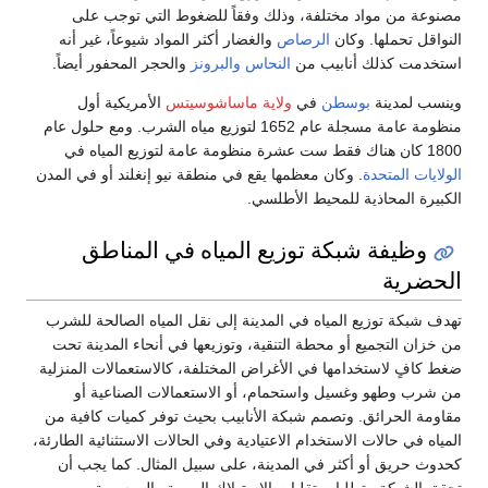
مصنوعة من مواد مختلفة، وذلك وفقاً للضغوط التي توجب على
النواقل تحملها. وكان
الرصاص
والغضار أكثر المواد شيوعاً، غير أنه
استخدمت كذلك أنابيب من
النحاس
والبرونز
والحجر المحفور أيضاً.
وينسب لمدينة
بوسطن
في
ولاية ماساشوسيتس
الأمريكية أول
منظومة عامة مسجلة عام 1652 لتوزيع مياه الشرب. ومع حلول عام
1800 كان هناك فقط ست عشرة منظومة عامة لتوزيع المياه في
الولايات المتحدة
. وكان معظمها يقع في منطقة نيو إنغلند أو في المدن
الكبيرة المحاذية للمحيط الأطلسي.
وظيفة شبكة توزيع المياه في المناطق
الحضرية
تهدف شبكة توزيع المياه في المدينة إلى نقل المياه الصالحة للشرب
من خزان التجميع أو محطة التنقية، وتوزيعها في أنحاء المدينة تحت
ضغط كافٍ لاستخدامها في الأغراض المختلفة، كالاستعمالات المنزلية
من شرب وطهو وغسيل واستحمام، أو الاستعمالات الصناعية أو
مقاومة الحرائق. وتصمم شبكة الأنابيب بحيث توفر كميات كافية من
المياه في حالات الاستخدام الاعتيادية وفي الحالات الاستثنائية الطارئة،
كحدوث حريق أو أكثر في المدينة، على سبيل المثال. كما يجب أن
تحقق الشبكة متطلبات تقلبات الاستهلاك اليومية والموسمية.