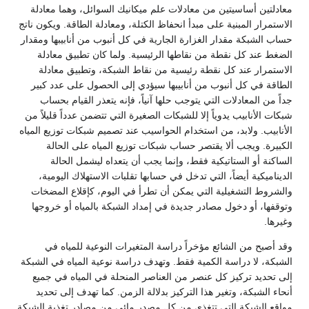
معادلتين أساسيتين من معادلات علم ميكانيك السوائل، وهما معادلة
الاستمرار المبنية على مبدأ انحفاظ الكتلة، ومعادلة الطاقة. ويكون ناتج
حساب الشبكة مقدار الغزارة الجارية في كل أنبوب من أنابيبها ومقدار
الضغط عند كل نقطة من نقاطها الرئيسية. ولما كان تطبيق معادلة
الاستمرار عند كل نقطة رئيسية من نقاط الشبكة، وتطبيق معادلة
الطاقة في كل أنبوب من أنابيبها سيؤدي إلى الحصول على عدد كبير
جداً من المعادلات التي يتوجب حلها آنياً، فإنه يتعذر القيام بحساب
شبكات الأنابيب يدوياً إلا للشبكات الصغيرة التي تتضمن عدداً قليلاً من
الأنابيب. ولابد، من استخدام الحواسيب عند تصميم شبكات توزيع المياه
الكبيرة. ويجب ألا يقتصر حساب شبكات توزيع المياه على الحالة
الساكنة أو الستاتيكية فقط، وإنما يجب أن يتعداه ليشمل الحالة
الديناميكية أيضاً، التي تدخل في حسابها تقلبات الاستهلاك اليومية،
والشروط التشغيلية التي يمكن أن تطرأ في اليوم، كإقلاع المضخات
وتوقفها، أو دخول مصادر جديدة في إمداد الشبكة بالمياه أو خروجها
وغيرها.
وقد أصبح من الشائع مؤخراً دراسة المتغيرات النوعية للمياه في
الشبكة، لا دراسة الكمية فقط. وتهدف دراسة نوعية المياه في الشبكة
إلى تحديد تركيز كل عنصر من العناصر المنحلة في المياه في جميع
أنحاء الشبكة، وتغير هذا التركيز بدلالة الزمن. كما تهدف إلى تحديد
مواقع الشبكة التي تتغذى من كل مصدر مائي من مصادر تغذية الشبكة