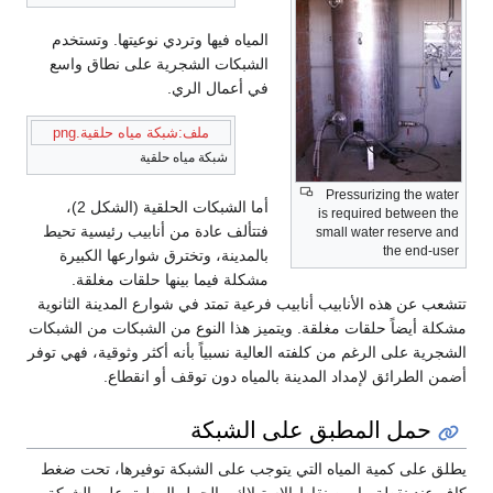
المياه فيها وتردي نوعيتها. وتستخدم
الشبكات الشجرية على نطاق واسع
في أعمال الري.
ملف:شبكة مياه حلقية.png
شبكة مياه حلقية
Pressurizing the water
أما الشبكات الحلقية (الشكل 2)،
is required between the
فتتألف عادة من أنابيب رئيسية تحيط
small water reserve and
the end-user
بالمدينة، وتخترق شوارعها الكبيرة
مشكلة فيما بينها حلقات مغلقة.
تتشعب عن هذه الأنابيب أنابيب فرعية تمتد في شوارع المدينة الثانوية
مشكلة أيضاً حلقات مغلقة. ويتميز هذا النوع من الشبكات من الشبكات
الشجرية على الرغم من كلفته العالية نسبياً بأنه أكثر وثوقية، فهي توفر
أضمن الطرائق لإمداد المدينة بالمياه دون توقف أو انقطاع.
حمل المطبق على الشبكة
يطلق على كمية المياه التي يتوجب على الشبكة توفيرها، تحت ضغط