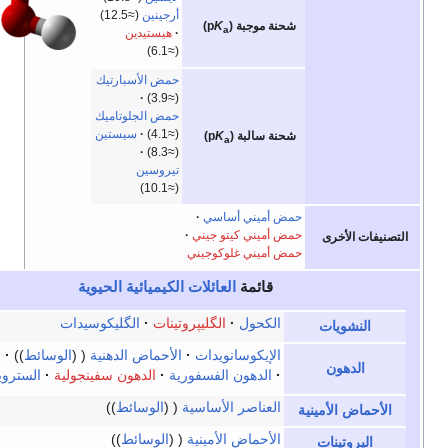
أرجينين
(≈12.5)
شحنة موجبة (p
K
)
a
هيستيدين
(≈6.1)
حمض الأسبارتيك
(≈3.9)
حمض الجلوتاميك
(≈4.1)
سيستين
شحنة سالبة (p
K
)
a
(≈8.3)
تيروسين
(≈10.1)
حمض أميني أساسي
حمض أميني كيتو جيني
لأخرى
حمض أميني غلوكوجيني
قائمة
العائلات
الكيميائية الحيوية
v
t
e
الكحول
الگليپروتينات
الگليكوسيدات
ويات
الإيكوسانويدات
الأحماض الدهنية
الوسائط
الگليسريدات
هون
الدهون الفسفورية
الدهون سفينجولية
السترويدات
العناصر الأساسية
الوسائط
الأمينية
الأحماض الأمينية
الوسائط
تينات