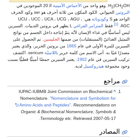
الأحماض الأمينية
ال‍ ‍‍20 الموجودين في
الحيواني. الكود المكوّن من ثلاثة أحرف هو ser وكود الحرف
كودوناته
هي: UCU ، UCC ، UCA ، UCG ، AGU ،
ط
المتزامر الفراغي
L يظهر في بروتين الثدييات. السيرين
في غذاء الإنسان لأنّه يتمّ إنتاجه داخل الجسم من نواتج
ئيّ (المستقلبات) من ضمنها
الجليسين
. تم الحصول على
ة الأولى في عام
1865
من بروتين الحرير، والذي يعتبر
به. أتى الاسم من كلمة حرير
باللاتينيّة
sericum
. اكتشف
ين في عام
1902
. يعتبر السيرين حمضًا أمينيًّا قطبيًّا بسبب
ة
هيدروكسيل
لديه.
ع
IUPAC-IUBMB Joint Commission on Biochemi
Nomenclature.
"Nomenclature and Symbolis
Amino Acids and Peptides"
.
Recommendation
Organic & Biochemical Nomenclature, Symb
.
Terminology etc
. Retrieved
2007-0
در