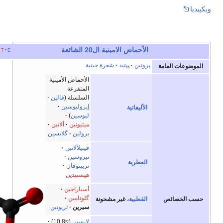
الأحماض الامينية
ال20 الشائعة
e
t
v
أخف
پروتين
پپتيد
شفرة جينية
لعامة
الأحماض الأمينية
المتفرعة
السلسلة (
فالين
إيزوليوسين
الأليفاتية
ليوسين
)
ميثيونين
ألانين
برولين
گلايسين
فينيلألانين
تيروسين
العطرية
تريبتوفان
هيستيدين
أسباراجين
گلوتامين
ائص
القطبية
، غير مشحونة
سيرين
ثريونين
لايسين
(≈10.8)