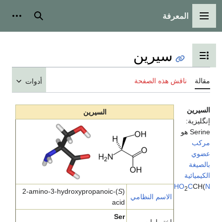
رفة
رئيسية
بحث
أدوات شخصية
سيرين
 جدول المحتويات
 هذه الصفحة
أدوات
السيرين
)-2-amino-3-hydroxypropanoic
S
(
الاسم النظامي
acid
Ser