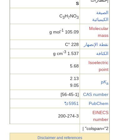
إختصارات
S
الصيغة
C
H
NO
3
7
3
الكيميائية
Molecular
-1
105.09 g mol
mass
نقطة الإنصهار
228 °C
-3
الكثافة
1.537 g cm
Isoelectric
5.68
point
2.13
p
K
a
9.05
[56-45-1]
CAS number
5951
PubChem
EINECS
200-274-3
number
colspan="2" |
Disclaimer and references