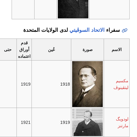
سفراء
الاتحاد السوڤيتي
لدى الولايات المتحدة
قدم
الاسم
صورة
عُين
أوراق
حتى
اعتماده
مكسيم
1919
1918
ليتڤينوڤ
لودويگ
1921
1919
مارتنز