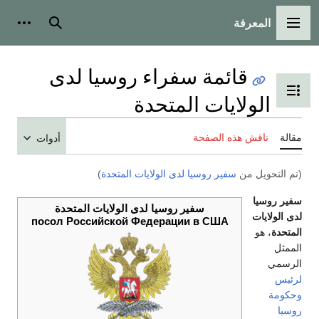
المعرفة
القائمة الرئيسية
بحث
أدوات
قائمة سفراء روسيا لدى
تبديل عرض جدول المحتويات
الولايات المتحدة
مقالة
ناقش هذه الصفحة
أدوات
(تم التحويل من
سفير روسيا لدى الولايات المتحدة
)
سفير روسيا
سفير روسيا لدى الولايات المتحدة
لدى الولايات
посол Российской Федерации в США
المتحدة
، هو
الممثل
الرسمي
لرئيس
وحكومة
روسيا