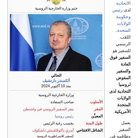
الاتحادية
ختم وزارة الخارجية الروسية
لدى
رئيس
وحكومة
الولايات
المتحدة
.
اللقب
الرسمي
للسفير هو
السفير فوق
العادة
والسفير
الحالي
المفوض
ألكسندر دارتشيڤ
لروسيا
منذ 10 أكتوبر 2024
التحادية لدى
وزارة الخارجية الروسية
الولايات
الأسلوب
صاحب السعادة
المتحدة
المقر
مقر السفير الروسي في واشنطن
الأمريكية
.
المعيـِّن
رئيس روسيا
يعمل
طول المدة
بحسب رغبة الرئيس
السفير
الشاغل الافتتاحي
أندري ياكوڤلڤيتش داشكوڤ
وطاقمه في
كسفير للامبراطورية الروسية