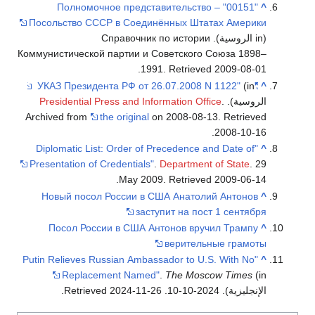
Полномочное представительство –
"00151"
^
Посольство СССР в Соединённых Штатах Америки
(in الروسية). Справочник по истории
Коммунистической партии и Советского Союза 1898–
.
1991
. Retrieved
2009-08-01
(in
"УКАЗ Президента РФ от 26.07.2008 N 1122"
^
الروسية).
.
Presidential Press and Information Office
Archived from
the original
on 2008-08-13
. Retrieved
.
2008-10-16
"Diplomatic List: Order of Precedence and Date of
^
Presentation of Credentials"
.
Department of State
. 29
.
May 2009
. Retrieved
2009-06-14
Новый посол России в США Анатолий Антонов
^
заступит на пост 1 сентября
Посол России в США Антонов вручил Трампу
^
верительные грамоты
"Putin Relieves Russian Ambassador to U.S. With No
^
Replacement Named"
.
The Moscow Times
(in
الإنجليزية). 2024-10-10
. Retrieved
2024-11-26
.