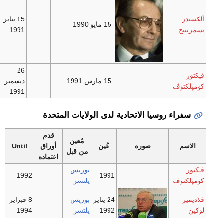
ألكسندر
15 يناير
15 مايو 1990
بسمرتنيخ
1991
26
ڤيكتور
15 مارس 1991
ديسمبر
كومپلكتوڤ
1991
سفراء روسيا الاتحادية لدى الولايات المتحدة
قدم
مُعين
الاسم
صورة
عُين
أوراق
Until
من قبل
اعتماده
ڤيكتور
بوريس
1992
1991
كومپلكتوڤ
يلتسن
ڤلاديمير
24 يناير
بوريس
8 فبراير
لوكين
1992
يلتسن
1994