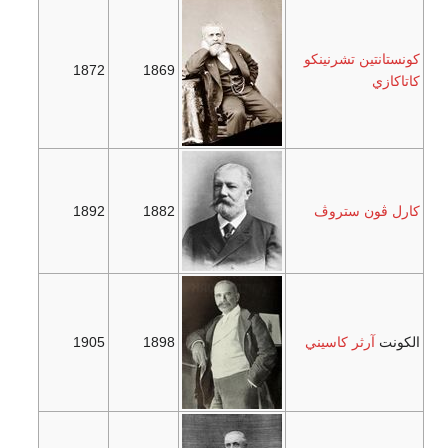
كونستانتين تشرنينكو
1872
1869
كاتاكازي
كارل ڤون ستروڤ
1882
1892
الكونت
آرثر كاسيني
1898
1905