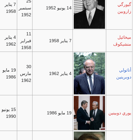
25
گيورگي
7 يناير
14 يونيو 1952
سبتمبر
زاروبين
1958
1952
11
ميخائيل
4 يناير
7 يناير 1958
فبراير
منشيكوڤ
1962
1958
30
أناتولي
19 مايو
4 يناير 1962
مارس
دوبرينين
1986
1962
15 يونيو
يوري دوبينين
19 مايو 1986
1990