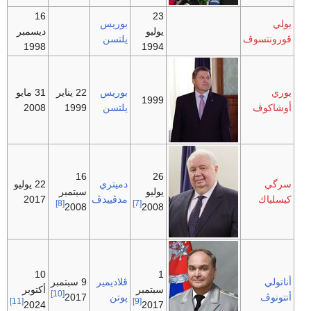
16
23
يولي
بوريس
يوليو
ديسمبر
ڤورونتسوڤ
يلتسن
1998
1994
يوري
بوريس
22 يناير
31 مايو
1999
أوشاكوڤ
يلتسن
1999
2008
16
26
سرگي
دميتري
22 يوليو
يوليو
سبتمبر
كيسلياك
مدڤييدڤ
2017
[8]
[7]
2008
2008
10
1
أناتولي
ڤلاديمير
9 سبتمبر
سبتمبر
أكتوبر
[10]
أنتونوڤ
پوتن
2017
[11]
[9]
2024
2017