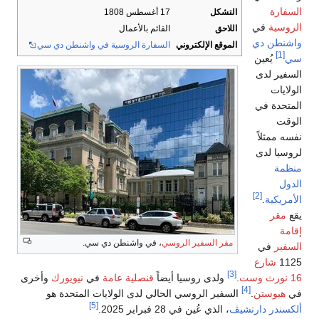
السفارة
التشكل
17 أغسطس 1808
الروسية
في
اللاحق
القائم بالأعمال
واشنطن دي
الموقع الإلكتروني
السفارة الروسية في واشنطن دي سي
[1]
سي
يُعين
السفير لدى
الولايات
المتحدة في
الوقت
نفسه ممثلاً
لروسيا لدى
منظمة
الدول
[2]
الأمريكية
.
يقع
مقر
إقامة
مقر السفير الروسي
، في واشنطن دي سي.
السفير
في
1125
شارع
[3]
16 نورث وست
.
ولدى روسيا أيضاً
قنصلية عامة
في
نيويورك
وأخرى
[4]
في
هيوستن
.
السفير الروسي الحالي لدى الولايات المتحدة هو
[5]
ألكسندر دارتشيڤ
، الذي عُين في 28 فبراير 2025.