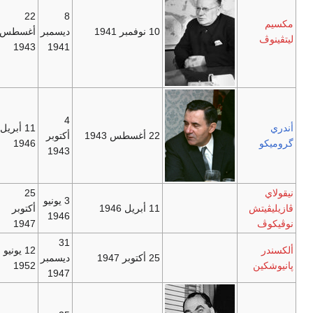
22
8
مكسيم
10 نوفمبر 1941
ديسمبر
أغسطس
ليتڤينوڤ
1943
1941
4
أندري
11 أبريل
22 أغسطس 1943
أكتوبر
گروميكو
1946
1943
نيقولاي
25
3 يونيو
ڤازيليڤيتش
11 أبريل 1946
أكتوبر
1946
نوڤيكوڤ
1947
31
ألكسندر
12 يونيو
25 أكتوبر 1947
ديسمبر
پانيوشكين
1952
1947