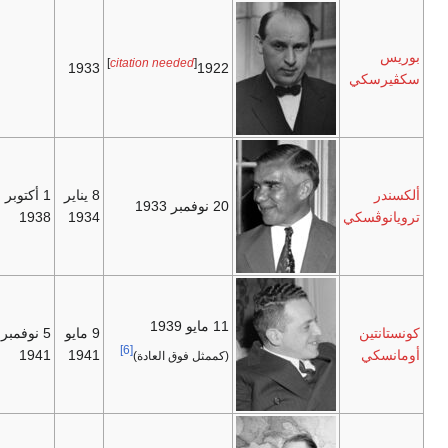
بوريس
]
citation needed
[
1933
1922
سكڤيرسكي
ألكسندر
8 يناير
1 أكتوبر
20 نوفمبر 1933
ترويانوڤسكي
1934
1938
11 مايو 1939
كونستانتين
9 مايو
5 نوفمبر
[6]
أومانسكي
1941
1941
(كممثل فوق العادة)