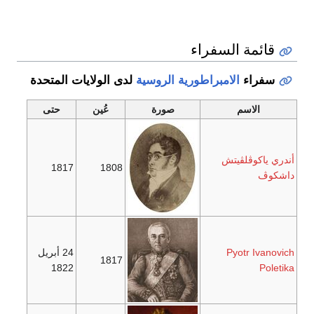
قائمة السفراء
سفراء
الامبراطورية الروسية
لدى الولايات المتحدة
الاسم
صورة
عُين
حتى
أندري ياكوڤلڤيتش
1817
1808
داشكوڤ
Pyotr Ivanovich
24 أبريل
1817
1822
Poletika