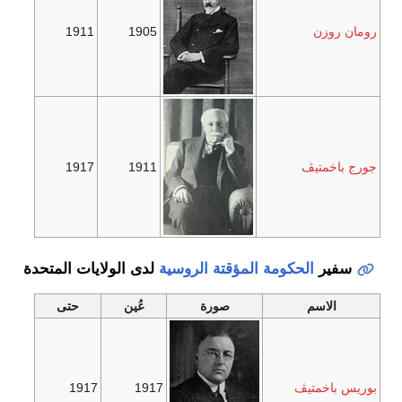
رومان روزن
1905
1911
جورج باخمتيڤ
1911
1917
سفير
الحكومة المؤقتة الروسية
لدى الولايات المتحدة
الاسم
صورة
عُين
حتى
بوريس باخمتيڤ
1917
1917