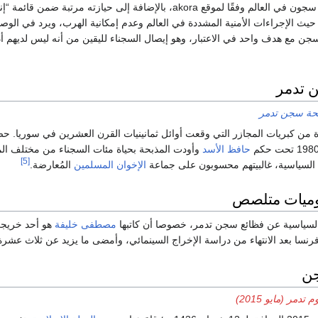
أنه أحد “أفظع” خمس سجون في العالم وفقًا لموقع akora، بالإضافة إلى حيازته مرتبة
ن من حيث الإجراءات الأمنية المشددة في العالم وعدم إمكانية الهرب، ويرد في ال
جن مع هدف واحد في الاعتبار، وهو إيصال السجناء لليقين من أنه ليس لديهم 
 تدمر
حة سجن تدمر
من كبريات المجازر التي وقعت أوائل ثمانينيات القرن العشرين في سوريا. ح
حافظ الأسد
وأودت المذبحة بحياة مئات السجناء من مختلف ال
[5]
ات السياسية، غالبيتهم محسوبون على جماعة
الإخوان المسلمين
المُعارضة.
يوميات متلصص
السياسية عن فظائع سجن تدمر، خصوصا أن كاتبها
مصطفى خليفة
هو أحد خريجي
فرنسا بعد الانتهاء من دراسة الإخراج السينمائي، وأمضى ما يزيد عن ثلاث عشرة
جن
 تدمر (مايو 2015)