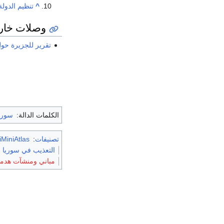
^
‌تنظيم الدولة
وصلات خار
تقرير للجزيرة حو
الكلمات الدالة:
سوري
تصنيفات
:
MiniAtlas
التعذيب في سوريا
مباني ومنشآت هدمت ف