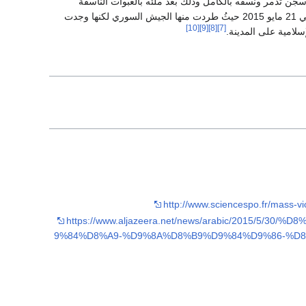
جن تدمر ونسفه بالكامل وذلك بعد ملئه بالعبوات الناسفة
في 21 مايو 2015 حيثُ طردت منها الجيش السوري لكنها وجدت
[10]
[9]
[8]
[7]
امية على المدينة.
http://www.sciencespo.fr/mass-v
https://www.aljazeera.net/news/arabic/2015
9%84%D8%A9-%D9%8A%D8%B9%D9%84%D9%86-%D