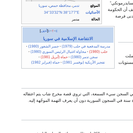
 ضمن قائمة “إنسايدرمونكي”
الموقع
تدمر
،
محافظة حمص
،
سوريا
وصف أن الحكومة
الأحداثيات
38°17′7″E
34°33′32″N
أدنى فرصة
الحالة
مدمر
e
t
v
أخف
الانتفاضة الإسلامية في سوريا
مدرسة المدفعية في حلب (1979)
جسر الشغور (1980)
حلب (1980)
محاولة اغتيال الرئيس السوري (1980)
صلت
سجن تدمر (1980)
حماة (أبريل 1981)
مستويات
تفجير الأزبكية (نوفمبر 1981)
حماة (فبراير 1982)
 السجن سيء السمعة، التي تروي قصة مخرج شاب يتم اعتقاله
 سنة في السجون السورية دون أن يعرف التهمة الموجّهة إليه.