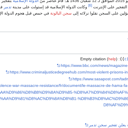
الدولة الإسلامية
بتفجير س
[6]
لتفجير على الإنترنت
وكانت الدولة الإسلامية قد إستولت على مدينة
تدمر
ؤلين على السجن نقلوا نزلائه إلى
سجن البالونة
في حمص قبل هجوم الدولة الإسل
Empty citation (
help
)
:
}}
c
https://www.bbc.com/news/magazin
https://www.criminaljusticedegreehub.com/most-violent-prisons-in
https://www.sasapost.com/tad
iolence-war-massacre-resistance/fr/document/le-massacre-de-hama-fa
/5/30/%D8%AA%D9%86%D8%B8%D9%8A%D9%85-%D8%A7%D9%84%D8%A
8%AA%D9%81%D8%AC%D9%8A%D8%B1-%D8%B3%D8%AC%D9%8
D8%AF%D9
ة يعلن تفجير سجن تدمر