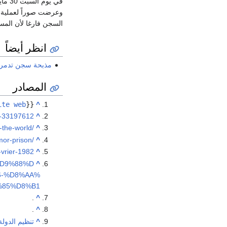
في يوم السبت 30 مايو 2015 الموافق لـ 12 شعبان 1436 هـ؛ قامَ عناصر منَ
وعرضت صوراً لعملية ا
السجن فارغا لأن المس
انظر أيضاً
مذبحة سجن تدمر
المصادر
ite web
{{
^
e-33197612
^
-the-world/
^
mor-prison/
^
-vrier-1982
^
F%D9%88%D
^
6-%D8%AA%
%85%D8%B1
.
^
.
^
^
تنظيم الدول