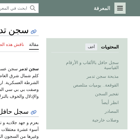
المعرفة
القائمة الرئيسية
سجن تد
مقالة
ناقش هذه ال
المحتويات
أخف
سجل حافل بالألقاب و الأرقام
القياسية
سجن تدمر
سجن عسكري
كلم شمال شرق العاص
مذبحة سجن تدمر
الشرطة العسكرية. ارتبط 
القوقعة.. يوميات متلصص
وصفت بي بي سي السجن
تفجير السجن
والإذلال والخوف بالنزلا
انظر أيضاً
سجل حافل با
المصادر
وصلات خارجية
بعزم و جهد جلاديه و 
أسوء عشرة معتقلات في 
وغيرها من السجون ال