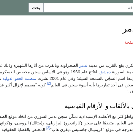
بحث
مر
صفحة
 يقع بالقرب من مدينة
تدمر
مة السورية
دمشق
. افتُتحَ عام 1966 وهو في الأساس سجن مخصص للع
اسم السجّن بالسمعة السيئة؛ وفي عام 2001 نشرت
منظمة العفو الدولية
تق
[2]
 في أحد تقاريرها بأنه أسوء سجن في العالم
كونه "مصمم لإنزال أكبر قدر
ء."
لألقاب و الأرقام القياسية
تواطؤ كثر مع الأنظمة الإستبدادية تمكّن سجن تدمر السوري من اتخاذ موقع الصد
العالم، متقدمًا على سجن (كارانديرو) البرازيلي، و(بيتالك) الروسي، و(كوانغ بان
[3]
مدرجة في موقع “كريمينال جاستيس ديغري هاب”
المختص بالقضايا الحقوقية و 