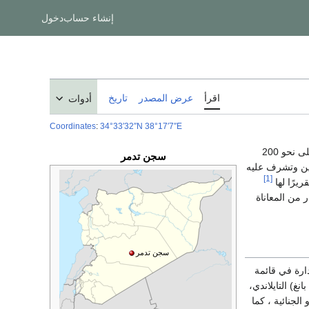
إنشاء حساب
دخول
اقرأ
عرض المصدر
تاريخ
أدوات
Coordinates
:
34°33′32″N
38°17′7″E
الصحراوية وبالقرب من آثارها الشهيرة وذلك على نحو 200
سجن تدمر
سكريين وتشرف عليه
[1]
ريرًا لها
 من المعاناة
سجن تدمر
ارة في قائمة
غ) التايلاندي،
الجنائية ، كما