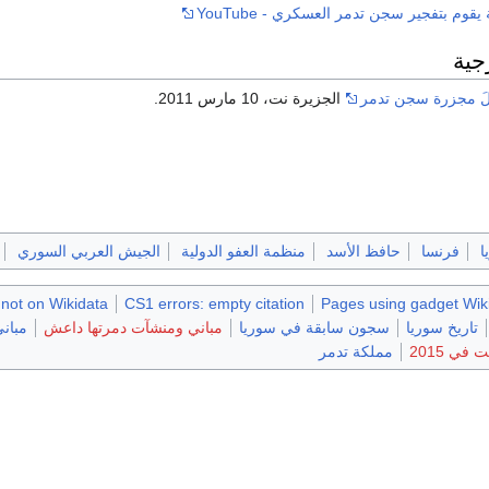
 يقوم بتفجير سجن تدمر العسكري - YouTube
جية
لَ مجزرة سجن تدمر
الجزيرة نت، 10 مارس 2011.
ا
فرنسا
حافظ الأسد
منظمة العفو الدولية
الجيش العربي السوري
not on Wikidata
CS1 errors: empty citation
Pages using gadget Wiki
تاريخ سوريا
سجون سابقة في سوريا
مباني ومنشآت دمرتها داعش
مبان
ي 2015
مملكة تدمر