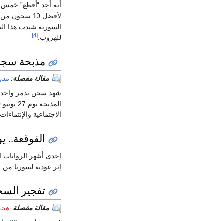
لأفضل 10 سجو
السورية شيدت هذا الس
[4]
للهروب.
مذبحة سجن
مقالة مفصلة
:
مذب
شهد سجن تدمر واحدة 
المذبحة يوم 27 يونيو 1980 تحت حكم
الاجتماعية والإنتماء
القوقعة.. 
إحدى أشهر الروايات 
إثر عودته لسوريا من 
تفجير الس
مقالة مفصلة
:
هجوم