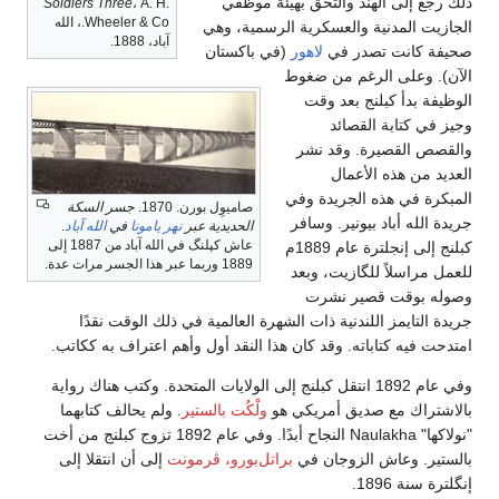
ذلك رجع إلى الهند والتحق بهيئة موظفي
Soldiers Three
، A. H.
Wheeler & Co.، الله
الجازيت المدنية والعسكرية الرسمية، وهي
آباد، 1888.
صحيفة كانت تصدر في
لاهور
(في باكستان
الآن). وعلى الرغم من ضغوط
الوظيفة بدأ كبلنج بعد وقت
وجيز في كتابة القصائد
والقصص القصيرة. وقد نشر
العديد من هذه الأعمال
المبكرة في هذه الجريدة وفي
صاميوِل بورن. 1870.
جسر السكة
جريدة الله أباد بيونير. وسافر
الحديدية عبر
نهر يامونا
في
الله آباد
.
عاش كپلنگ في الله آباد من 1887 إلى
كبلنج إلى إنجلترة عام 1889م
1889 وربما عبر هذا الجسر مرات عدة.
للعمل مراسلاً للگازيت، وبعد
وصوله بوقت قصير نشرت
جريدة التايمز اللندنية ذات الشهرة العالمية في ذلك الوقت نقدًا
امتدحت فيه كتاباته. وقد كان هذا النقد أول وأهم اعتراف به ككاتب.
وفي عام 1892 انتقل كبلنج إلى الولايات المتحدة. وكتب هناك رواية
بالاشتراك مع صديق أمريكي هو
ولْكُت بالستير
. ولم يحالف كتابهما
"نولاكها" Naulakha النجاح أبدًا. وفي عام 1892 تزوج كبلنج من أخت
بالستير. وعاش الزوجان في
براتل‌بورو، ڤرمونت
إلى أن انتقلا إلى
إنگلترة سنة 1896.