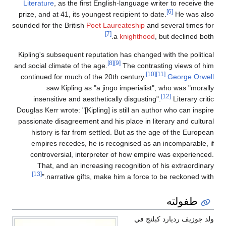
Literature
, as the first English-language writer to receive the
[6]
prize, and at 41, its youngest recipient to date.
He was also
sounded for the British
Poet Laureateship
and several times for
[7]
a
knighthood
, but declined both.
Kipling's subsequent reputation has changed with the political
[8]
[9]
and social climate of the age.
The contrasting views of him
[10]
[11]
continued for much of the 20th century.
George Orwell
saw Kipling as "a jingo imperialist", who was "morally
[12]
insensitive and aesthetically disgusting".
Literary critic
Douglas Kerr wrote: "[Kipling] is still an author who can inspire
passionate disagreement and his place in literary and cultural
history is far from settled. But as the age of the European
empires recedes, he is recognised as an incomparable, if
controversial, interpreter of how empire was experienced.
That, and an increasing recognition of his extraordinary
[13]
narrative gifts, make him a force to be reckoned with."
طفولته
ولد جوزيف رديارد كبلنج في