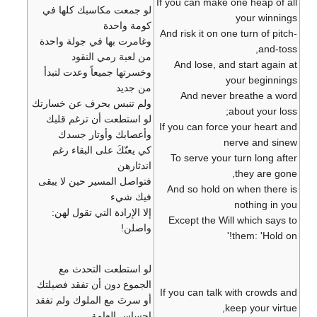
If you can make one heap of all
لو جمعت مكاسبك كلها في
your winnings
كومة واحدة
And risk it on one turn of pitch-
وغامرت بها في جولة واحدة
and-toss,
من لعبة رمي النقود
And lose, and start again at
وخسرتها جميعاً وعدت لتبدأ
your beginnings
من جديد
And never breathe a word
ولم تنبس بحرف عن خسارتك
about your loss;
لو استطعت أن ترغم قلبك
If you can force your heart and
وأعصابك وأوتار جسدك
nerve and sinew
كي يعنّكَ على البقاء رغم
To serve your turn long after
اندثارهن
they are gone,
فتواصل المسير حين لا يبقى
And so hold on when there is
فيك شيء
nothing in you
إلا الإرادة التي تقول لهن:
Except the Will which says to
واصلن!
them: 'Hold on!'
لو استطعت التحدث مع
الجموع دون أن تفقد فضيلتك
If you can talk with crowds and
أو سرتَ مع الملوك ولم تفقد
keep your virtue,
إحساس العامة