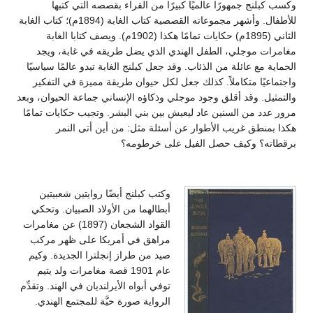
وكسب كبلنج جمهورًا عالميًا كبيرًا من القراء بقصصه التي كتبها
للأطفال. وأشهر مجموعاته القصصية كتاب الغابة (1894م)؛ كتاب الغابة
الثاني (1895م) حكايات تمامًا هكذا (1902م). ويصف كتابا الغابة
مغامرات موجلي، الطفل الهندي الذي يضل طريقه في غابة، ويجد
الحماية مع عائلة من الذئاب. وقد جعل كبلنج الغابة تبدو عالمًا سياسيًا
واجتماعيًا متكاملاً. كذلك جعل لكل حيوان طريقة مميزة في التفكير
والتمثيل. وقد أقلق وجود موجلي وذكاؤه الإنساني جماعة الحيوان، وبعد
مرور عدد من السنين عاد ليعيش بين بني البشر. وتجيب حكايات تمامًا
هكذا بمنطق غريب الأطوار عن أسئلة مثل: من أين أتى النمر
برقطاته؟ وكيف حصل الفيل على خرطومه؟
وكتب كبلنج أيضًا روايتين شعبيتين
أبطالهما من الأولاد الصبيان. وتحكي
القواد الشجعان (1897) عن مغامرات
مراهق في أمريكا على ظهر مركب
صيد من طراز إنجلترا الجديدة. وكيم
عام 1901 قصة مغامرات ولد يتيم
توفي أبواه الأيرلنديان في الهند. وتقدِّم
الرواية صورة حيَّة للمجتمع الهندي.