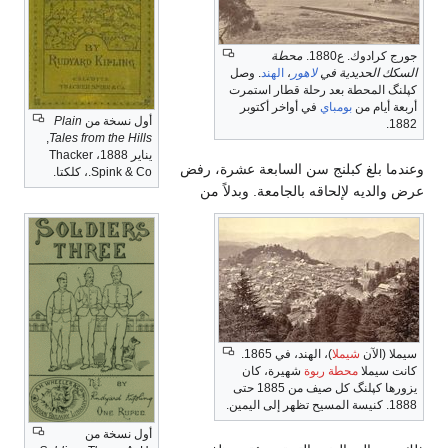
جورج كرادوك. ع1880.
محطة
السكك الحديدية في
لاهور
،
الهند
. وصل
كپلنگ المحطة بعد رحلة قطار استمرت
أربعة أيام من
بومباي
في أواخر أكتوبر
أول نسخة من
Plain
1882.
,
Tales from the Hills
يناير 1888، Thacker
وعندما بلغ كبلنج سن السابعة عشرة، رفض
Spink & Co.، كلكتا.
عرض والديه لإلحاقه بالجامعة. وبدلاً من
سيملا (الآن
شيملا
)، الهند، في 1865.
كانت سيملا
محطة ربوة
شهيرة، كان
يزورها كپلنگ كل صيف من 1885 حتى
1888. كنيسة المسيح تظهر إلى اليمين.
أول نسخة من