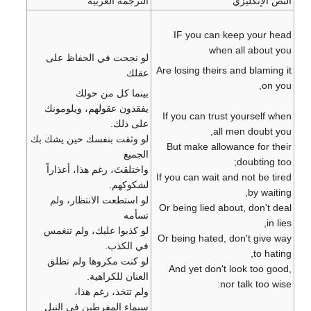
النص الإنگليزي
الترجمة العربية
IF you can keep your head
when all about you
لو نجحت في الحفاظ على
Are losing theirs and blaming it
عقلك
on you,
بينما كل من حولك
يفقدون عقولهم، ويلومونك
If you can trust yourself when
على ذلك.
all men doubt you,
لو وثقت بنفسك حين يشك بك
But make allowance for their
الجميع
doubting too;
واختلقتَ، رغم هذا، أعذاراً
If you can wait and not be tired
لشكوكهم.
by waiting,
لو استطعت الانتظار، ولم
Or being lied about, don't deal
تسأمه
in lies,
لو كذبوا عليك، ولم تنغمس
Or being hated, don't give way
في الكذب.
to hating,
لو كنت مكروها ولم تطلق
And yet don't look too good,
العنان للكراهية.
nor talk too wise:
ولم تتخذ، رغم هذا،
سيماء المفرطين في النبل