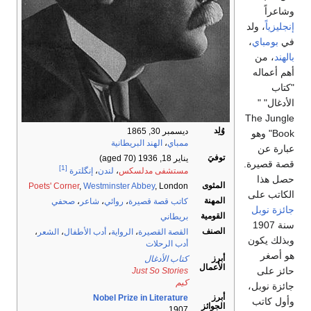
وشاعراً
إنجليزياً
، ولد
في
بومباي
،
بالهند
، من
أهم أعماله
"كتاب
الأدغال" "
The Jungle
وُلِد
ديسمبر 30, 1865
Book" وهو
ممباي
،
الهند البريطانية
عبارة عن
توفيَ
يناير 18, 1936
(aged 70)
قصة قصيرة.
[1]
مستشفى مدلسكس
،
لندن
،
إنگلترة
حصل هذا
المثوى
Poets' Corner
,
Westminster Abbey
, London
الكاتب على
المهنة
كاتب قصة قصيرة
،
روائي
،
شاعر
،
صحفي
جائزة نوبل
القومية
بريطاني
سنة 1907
الصنف
القصة القصيرة
،
الرواية
،
أدب الأطفال
،
الشعر
،
وبذلك يكون
أدب الرحلات
هو أصغر
أبرز
كتاب الأدغال
الأعمال
حائز على
Just So Stories
كيم
جائزة نوبل،
أبرز
Nobel Prize in Literature
وأول كاتب
الجوائز
1907