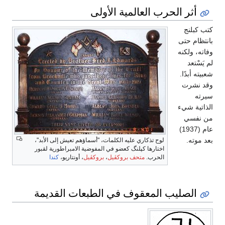
أثر الحرب العالمية الأولى
كتب كبلنج
بانتظام حتى
وفاته، ولكنه
لم يَسْتعد
شعبيته أبدًا.
وقد نشرت
سيرته
الذاتية شيء
من نفسي
عام (1937)
بعد موته.
لوح تذكاري عليه الكلمات، "أسماؤهم تعيش إلى الأبد"،
اختارها كپلنگ كعضو في المفوضية الامبراطورية لقبور
الحرب.
متحف بروكڤيل
،
بروكڤيل
، أونتاريو،
كندا
الصليب المعقوف في الطبعات القديمة