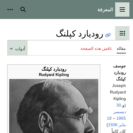
المعرفة
القائمة الرئيسية
بحث
أدوات
روديارد كپلنگ
تبديل عرض جدول المحتويات
مقالة
ناقش هذه الصفحة
أدوات
جوسف
روديارد كپلنگ
روديارد
Rudyard Kipling
كپلنگ
Joseph
Rudyard
Kipling
(و.
30
ديسمبر
18
–
1865
يناير
1936
)
كان كاتباً