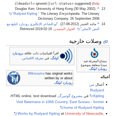
|deadurl=
|url-status=
)
ignored (
suggested) (
help
Douglas Kerr, University of Hong Kong (30 May 2002).
^
"Rudyard Kipling."
The Literary Encyclopedia
. The Literary
Dictionary Company. 26 September 2006.
^
ماجد الحيدر (2012-08-27).
"لو-للشاعر الإنكليزي روديارد كبلنغ-مع
النص الأصلي"
.
الحوار المتمدن
. Retrieved
2019-02-19
.
وصلات خارجية
اقرأ اقتباسات ذات علاقة
بروديارد
كپلنگ
، في
معرفة الاقتباس
.
مشاع المعرفة فيه
ميديا متعلقة بموضوع
روديارد كپلنگ
.
Wikisource
has original works
أعماله
written by or about:
روديارد كپلنگ
أعمال
من
Rudyard
Kipling
في
مشروع گوتنبرگ
, HTML online, text download.
Visit Batemans in 1066 Country, East Sussex - former
home of Rudyard Kipling
Works by Rudyard Kipling
at
University of Newcastle
,