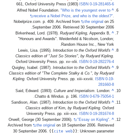
661, Oxford University Press (1983)
ISBN
0-19-281465-6
Alfred Nobel Foundation.
"Who is the youngest ever to
^
receive a Nobel Prize, and who is the oldest?"
.
Nobelprize.com. p. 409. Archived from
the original
on 25
.
September 2006
. Retrieved
30 September
2006
Birkenhead, Lord. (1978).
Rudyard Kipling
, Appendix B,
^
"Honours and Awards". Weidenfeld & Nicolson, London;
Random House Inc., New York.
Lewis, Lisa. (1995).
Introduction to the Oxford World's
^
Classics edition of "Just So Stories", by Rudyard Kipling
.
Oxford University Press. pp. xv–xlii.
ISBN
0-19-282276-4
Quigley, Isabel. (1987).
Introduction to the Oxford World's
^
Classics edition of "The Complete Stalky & Co.", by Rudyard
Kipling
. Oxford University Press. pp. xiii–xxviii.
ISBN
0-19-
281660-8
Said, Edward. (1993).
Culture and Imperialism
. London:
^
.
Chatto & Windus. p. 196.
ISBN
0-679-75054-1
Sandison, Alan. (1987).
Introduction to the Oxford World's
^
Classics edition of
Kim
, by Rudyard Kipling
. Oxford
University Press. pp. xiii–xxx.
ISBN
0-19-281674-8
Orwell, George (30 September 2006).
"Essay on Kipling"
.
^
Archived from
the original
on 18 September 2006
. Retrieved
{{
cite web
}}
30 September
2006
.
:
Unknown parameter