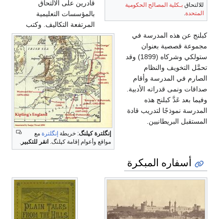
قادرين على الالتحاق
للالتحاق
بـكلية المصالح الحكومية
المتحدة
.
بالمؤسسات التعليمية
المرتفعة التكاليف. وكتب
كبلنج عن هذه المدرسة في
مجموعة قصصية بعنوان
ستولكي وشركاه (1899) وقد
تحمَّل التخويف والنظام
الصارم في المدرسة وأقام
صداقات ونمى قدراته الأدبية.
وفيما بعد عَدَّ كبلنج هذه
المدرسة نموذجًا لتدريب قادة
المستقبل البريطانيين.
إنگلترة كپلنگ
: خريطة
إنگلترة
مع
مواقع وأعوام إقامة كپلنگ.
انقر للتكبير
.
أسفاره المبكرة