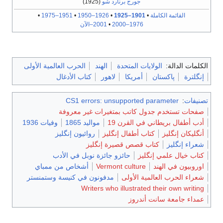
جورج برنارد شو
(1925)
القائمة الكاملة
•
1901–1925
•
1926–1950
•
1951–1975
•
1976–2000
•
2001–الآن
الكلمات الدالة:
الولايات المتحدة
الهند
الحرب العالمية الأولى
إنگلترة
پاكستان
أمريكا
لاهور
كتاب الأدغال
تصنيفات
:
CS1 errors: unsupported parameter
صفحات تستخدم جدول كاتب بمتغيرات غير معروفة
أدب أطفال بريطاني في القرن 19
مواليد 1865
وفيات 1936
أنگليكان إنگليز
كتاب أطفال إنگليز
روائيون إنگليز
شعراء إنگليز
كتاب قصص قصيرة إنگليز
كتاب خيال علمي إنگليز
حائزو جائزة نوبل في الأدب
اوروبيون في الهند
Vermont culture
أشخاص من ممباي
شعراء الحرب العالمية الأولى
مدفونون في كنيسة وستمنستر
Writers who illustrated their own writing
عمداء جامعة سانت أندروز