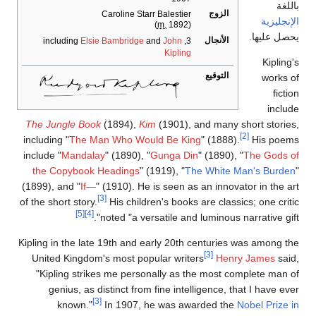
باللغة
الزوج
Caroline Starr Balestier
الإنجليزية
m.
1892)
(
يحصل عليها.
الأنجال
Elsie Bambridge
and
John
3, including
Kipling
Kipling's
التوقيع
works of
fiction
include
The Jungle Book
(1894),
Kim
(1901), and many short stories,
[2]
including "
The Man Who Would Be King
" (1888).
His poems
include "
Mandalay
" (1890), "
Gunga Din
" (1890), "
The Gods of
the Copybook Headings
" (1919), "
The White Man's Burden
"
(1899), and "
If—
" (1910). He is seen as an innovator in the art
[3]
of the short story.
His children's books are classics; one critic
[5]
[4]
noted "a versatile and luminous narrative gift".
Kipling in the late 19th and early 20th centuries was among the
[3]
United Kingdom's most popular writers
Henry James
said,
"Kipling strikes me personally as the most complete man of
genius, as distinct from fine intelligence, that I have ever
[3]
known."
In 1907, he was awarded the
Nobel Prize in