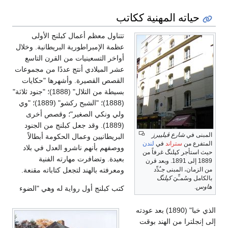
حياته المهنية ككاتب
تتناول معظم أعمال كبلنج الأولى
عظمة الإمبراطورية البريطانية. وخلال
أواخر التسعينيات من القرن التاسع
عشر الميلادي أنتج عددًا من مجموعات
القصص القصيرة. وأشهرها "حكايات
بسيطة من التلال" (1888)؛ "جنود ثلاثة"
(1888)؛ "الشبح ركشو" (1889)؛ "وي
ولي ونكي الصغير"؛ وقصص أخرى
(1889). وقد جعل كبلنج من الجنود
المبنى في
شارع ڤيلييرز
البريطانيين وعمال الحكومة أبطالاً
المتفرع من
ستراند
في
لندن
ووصفهم بأنهم ناشرو العدل في بلاد
حيث استأجر كپلنگ غرفاً من
بعيدة. وتضافرت مهارته الفنية
1889 إلى 1891. وبعد قرن
ومعرفته بالهند لتجعل كتاباته مقنعة.
من الزمان، المبنى جـُدِّد
بالكامل وسُمـِّيَ
كپلنگ
هاوس
.
كتب كبلنج أول رواية له وهي "الضوء
الذي خبا" (1890) بعد عودته
إلى إنجلترا من الهند بوقت