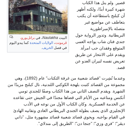
قصير. ولم ينل هذا الكتاب
شهرة كبيرة أبدًا، ولكنه أظهر
أن كبلنج باستطاعته أن يكتب
بتعاطف عن مواضيع غير
متصلة بالإمبراطورية
البريطانية. وتدور الرواية حول
البيت
Naulakha
، في
براتل‌بورو،
جندي فنان شاب يواجه العمى
ڤرمونت
،
الولايات المتحدة
كما يبدو اليوم
المتوقع وفقدان حب امرأة.
في فصل
الخريف
.
ويقدم على الانتحار عن طريق
تعريض نفسه لنيران العدو عن
قصد.
وعندما نُشِرت "قصائد شعبية من غرفة الثكنات" عام (1892)، وهي
مجموعة من القصائد كتبت بلهجة الكوكني اللندنية، نال كبلنج مزيدًا من
الشهرة. ويقدم النصف الثاني من هذا الكتاب وصفًا للجندي تومي
أتكنس ومتاعبه من الأيام التي قضاها مجندًا في الجيش حتى تقاعده
عن الخدمة العسكرية. وكان الكتاب الأول من نوعه في الأدب
الإنجليزي الذي يصف بطولة الجندي البريطاني العادي وتفانيه الهادئ
في القيام بواجبه. ويحوي قصائد شعبية قصائد مشهورة مثل، "داني
ديڤر"؛ "فزي وزي"؛ "جنجا دن"؛ "الطريق إلى مندلاي".