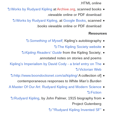
HTML online.
Works by Rudyard Kipling
at
Archive.org
, scanned books
viewable online or PDF download.
Works by Rudyard Kipling
, at
Google Books
, scanned
books viewable online or PDF download.
Resources
Something of Myself
, Kipling's autobiography
The Kipling Society website
Kipling Readers' Guide
from the Kipling Society;
annotated notes on stories and poems.
Kipling's Imperialism by David Cody - a brief entry on The
Victorian Web
http://www.boondocksnet.com/ai/kipling/
A collection of
[
contemporaneous responses to
White Man's Burden
A Master Of Our Art: Rudyard Kipling and Modern Science
Fiction
Rudyard Kipling
, by John Palmer, 1915 biography from
Project Gutenberg
"Rudyard Kipling Invented SF!"