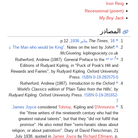
Iron Ring
Recessional (poem)
My Boy Jack
المصادر
^
18 يناير
,
The Times
1936
, p.12
. Notes on the text by John
"The Man who would be King"
^
McGivering. kiplingsociety.co.uk.
أ
ب
ت
Rutherford, Andrew (1987). General Preface to the
^
Editions of Rudyard Kipling, in "Puck of Pook's Hill and
Rewards and Fairies", by Rudyard Kipling. Oxford University
Press.
ISBN
0-19-282575-5
Rutherford, Andrew (1987).
Introduction to the Oxford
^
World's Classics edition of 'Plain Tales from the Hills', by
Rudyard Kipling
. Oxford University Press.
ISBN
0-19-281652-
7
James Joyce
considered
Tolstoy
, Kipling and
D'Annunzio
^
the "three writers of the nineteenth century who had the
greatest natural talents", but that they "did not fulfill that
promise". He also noted their "semi-fanatic ideas about
religion, or about patriotism". Diary of David Fleischman, 21
July 1938, quoted in
James Joyce
by
Richard Ellmann
, p.