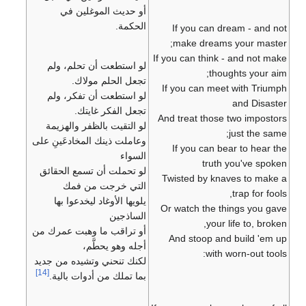
أو حديث الموغلين في
الحكمة.
If you can dream - and not
make dreams your master;
If you can think - and not make
لو استطعت أن تحلم، ولم
thoughts your aim;
تجعل الحلم مولاك.
If you can meet with Triumph
لو استطعت أن تفكر، ولم
and Disaster
تجعل الفكر غايتك.
And treat those two impostors
لو التقيت بالظفر والهزيمة
just the same;
وعاملت ذينك المخادعَينِ على
If you can bear to hear the
السواء
truth you've spoken
لو تحملت أن تسمع الحقائق
Twisted by knaves to make a
التي خرجت من فمك
trap for fools,
يلويها الأوغاد ليخدعوا بها
Or watch the things you gave
الساذجين
your life to, broken,
أو تراقب ما وهبت عمرك من
And stoop and build 'em up
أجله وهو يحطَّم،
with worn-out tools:
لكنك تنحني وتشيده من جديد
[14]
بما تملك من أدوات بالية.