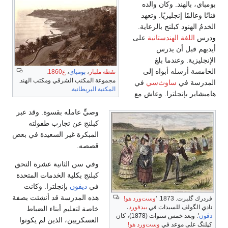
بومباي، بالهند. وكان والده
فنانًا وعالمًا إنجليزيًا. وتعهد
الخدمُ الهنود كبلنج بالرعاية.
ودرس
اللغة الهندستانية
على
أيديهم قبل أن يدرس
الإنجليزية. وعندما بلغ
الخامسة أرسله أبواه إلى
نقطة ملبار
،
بومباي
،
ع1860
.
مجموعة المكتب الشرقي ومكتب الهند.
المدرسة في
ساوث‌سي
في
المكتبة البريطانية
.
هامبشاير بإنجلترا. وعاش مع
وصيٍّ عامله بقسوة. وقد عبر
كبلنج عن تجارب طفولته
المبكرة غير السعيدة في بعض
قصصه.
وفي سن الثانية عشرة التحق
كبلنج بكلية الخدمات المتحدة
في
ديڤون
بإنجلترا. وكانت
هذه المدرسة قد أنشئت بصفة
فردرك گلبرت. 1873. '
وست‌ورد هو!
نادي الگولف للسيدات في
بيدفورد
،
خاصة لتعليم أبناء الضباط
دڤون
'. وبعد خمس سنوات (1878)، كان
العسكريين، الذين لم يكونوا
كپلنگ على موعد في
وست‌ورد هو!