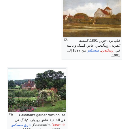
فلپ برن-جونز. 1891.
كنيسة
القرية، روتنگ‌دين
. عاش كپلنگ وعائلته
في
روتنگ‌دين
،
سسكس
من 1897 إلى
1901.
Bateman's
garden with house
في الخلفية. عاش روديارد كپلنگ في
Burwash
،
Bateman's
,
شرق سسكس