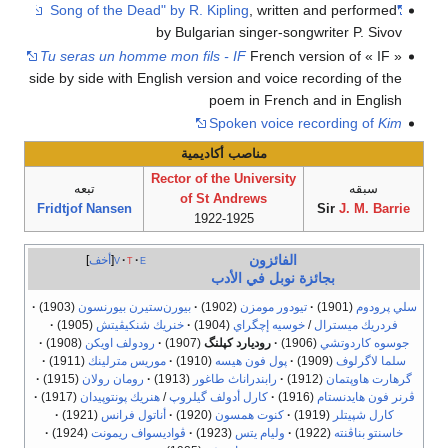
, written and performed
"Song of the Dead" by R. Kipling
by Bulgarian singer-songwriter P. Sivov
Tu seras un homme mon fils - IF
French version of « IF »
side by side with English version and voice recording of the
poem in French and in English
Spoken voice recording of
Kim
مناصب أكاديمية
Rector of the University
سبقه
تبعه
of St Andrews
Fridtjof Nansen
Sir
J. M. Barrie
1922-1925
الفائزون
e
t
v
أخف
بجائزة نوبل في الأدب
سلي پرودوم
(1901)
·
تيودور مومزن
(1902)
·
بيورن‌ستيرن بيورنسون
(1903)
·
فردريك ميسترال
/
خوسيه إچگراي
(1904)
·
خنريك شنكيڤيتش
(1905)
·
جوسوه كاردوتشي
(1906)
·
روديارد كپلنگ
(1907)
·
رودولف اويكن
(1908)
·
سلما لاگرلوف
(1909)
·
پول فون هيسه
(1910)
·
موريس مترلينك
(1911)
·
گرهارت هاوپتمان
(1912)
·
رابندراناث طاغور
(1913)
·
رومان رولان
(1915)
·
ڤرنر فون هايدنستام
(1916)
·
كارل أدولف گيلروپ
/
هنريك پونتوپيدان
(1917)
·
كارل شپيتلر
(1919)
·
كنوت همسون
(1920)
·
أناتول فرانس
(1921)
·
خاسنتو بناڤنته
(1922)
·
وليام يتس
(1923)
·
ڤواديسواف ريمونت
(1924)
·