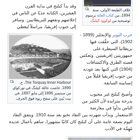
وقد بدأ كبلنج في بداية القرن
غلاف الطبعة الأولى، سنة
العشرين، الكتابة جديًا عن الناس في
1894، من
كتاب الغابة
برسوم
إخلاصهم ونفعهم للبريطانيين. وسافر
توضيحية من
لوكوود كپلنگ
.
إلى جنوب إفريقيا، مراسلاً ليغطي
حرب البوير
والإنجليز (1899 -
1902)، التي حقَّقت فيها
بريطانيا السيطرة على
جمهوريتين إفريقيتين. وتعكس
قصته الطرق والاكتشافات
(1904) التي كتبها بعد عودته
من جنوب إفريقيا قليلاً من
إنسانيته السابقة.
The Torquay Inner Harbour، ح.
1890. عاشت عائلة كپلنگ في توركواي
من سبتمبر 1896 إلى مايو 1897, في
وأصبح كبلنج غير محبوب
بيت بُنِيَ على سفح ربوة فوق الجرف.
بدرجة متزايدة لأن الكثير من
الناس بدأوا في معارضة
الاستعمار. وبدأت شهرته بين النقاد تخبو بعد سنة 1910. ويتفق النقاد
اليوم بصفة عامة على أن كبلنج كان كاتبًا مشهورا، ساهم بأعمال عديدة
مُهِمَّة في الأدب.