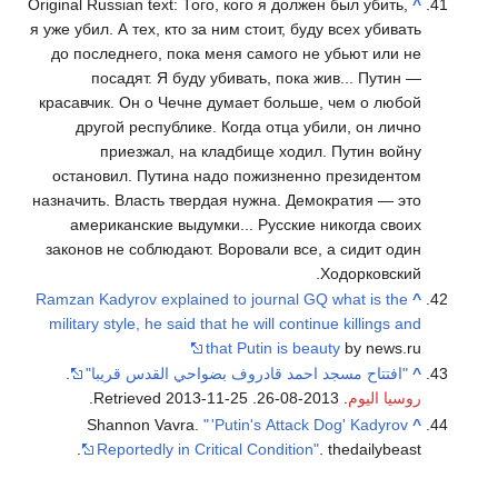
Original Russian text: Того, кого я должен был убить,
^
я уже убил. А тех, кто за ним стоит, буду всех убивать
до последнего, пока меня самого не убьют или не
посадят. Я буду убивать, пока жив... Путин —
красавчик. Он о Чечне думает больше, чем о любой
другой республике. Когда отца убили, он лично
приезжал, на кладбище ходил. Путин войну
остановил. Путина надо пожизненно президентом
назначить. Власть твердая нужна. Демократия — это
американские выдумки... Русские никогда своих
законов не соблюдают. Воровали все, а сидит один
Ходорковский.
Ramzan Kadyrov explained to journal GQ what is the
^
military style, he said that he will continue killings and
that Putin is beauty
by news.ru
^
"افتتاح مسجد احمد قادروف بضواحي القدس قريبا"
.
روسيا اليوم
. 2013-08-26
. Retrieved
2013-11-25
.
Shannon Vavra.
"
'Putin's Attack Dog' Kadyrov
^
Reportedly in Critical Condition"
. thedailybeast.