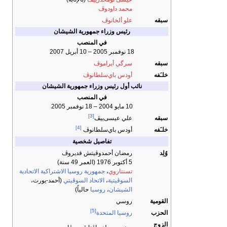
محمد داودوڤ
سبقه
علو ألخانوڤ
رئيس وزراء جمهورية الشيشان
في المنصب
18 نوفمبر 2005 – 10 أبريل 2007
سبقه
سرگي أبراموڤ
خلـَفه
أودس باي‌سلطانوڤ
نائب أول رئيس وزراء جمهورية الشيشان
في المنصب
10 مايو 2004 – 18 نوفمبر 2005
[3]
سبقه
علي عيسى‌ييڤ
[4]
خلـَفه
أودس باي‌سلطانوڤ
تفاصيل شخصية
وُلِد
رمضان أحمدوڤيتش قديروڤ
5 أكتوبر 1976
(العمر 49 سنة)
تسنتاروي
،
جمهورية روسيا الاشتراكية الاتحادية
السوڤيتية
،
الاتحاد السوڤيتي
(أحمد-يورت،
الشيشان
،
روسيا
حالياً)
القومية
روسي
[5]
الحزب
روسيا المتحدة
الزوج