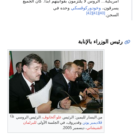
أمريكية... الروس لا يلتزمون بقوانينهم أبداً. كان الجميع
يسرقون،
وخودوركوڤسكي
وحده في
[42]
[41]
[40]
السجن.
رئيس الوزراء بالإنابة
من اليسار لليمين: الرئيس
علو ألخانوڤ
، الرئيس الروسي
ڤلاديمير پوتن
وقديروڤ، في الجلسة الأولى
للبرلمان
الشيشاني
، ديسمبر 2005.