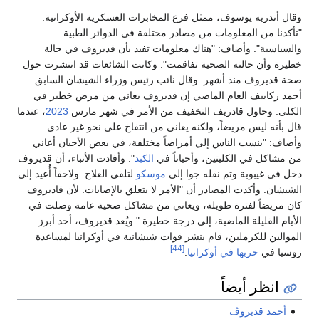
وقال أندريه يوسوف، ممثل فرع المخابرات العسكرية الأوكرانية:
"تأكدنا من المعلومات من مصادر مختلفة في الدوائر الطبية
والسياسية". وأضاف: "هناك معلومات تفيد بأن قديروف في حالة
خطيرة وأن حالته الصحية تفاقمت". وكانت الشائعات قد انتشرت حول
صحة قديروف منذ أشهر. وقال نائب رئيس وزراء الشيشان السابق
أحمد زكاييف العام الماضي إن قديروف يعاني من مرض خطير في
الكلى. وحاول قادريف التخفيف من الأمر في شهر مارس
2023
، عندما
قال بأنه ليس مريضاً، ولكنه يعاني من انتفاخ على نحو غير عادي.
وأضاف: "ينسب الناس إلي أمراضاً مختلفة، في بعض الأحيان أعاني
من مشاكل في الكليتين، وأحياناً في
الكبد
". وأفادت الأنباء، أن قديروف
دخل في غيبوبة وتم نقله جوا إلى
موسكو
لتلقي العلاج. ولاحقاً أُعيد إلى
الشيشان. وأكدت المصادر أن "الأمر لا يتعلق بالإصابات. لأن قاديروف
كان مريضاً لفترة طويلة، ويعاني من مشاكل صحية عامة وصلت في
الأيام القليلة الماضية، إلى درجة خطيرة." ويُعد قديروف، أحد أبرز
الموالين للكرملين، قام بنشر قوات شيشانية في أوكرانيا لمساعدة
[44]
روسيا في
حربها في أوكرانيا
.
انظر أيضاً
أحمد قديروڤ