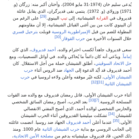
يُدعى سليم خان (1974-31 مايو 2004)، وأختان أكبر منه: زرگان (و.
1971) وزولاي (و. 1972). ينتمي نقى قديرگران، الذي يقابل عائلة
[29]
قديروڤ في
القرابة
الشيشانية، إلى
تيپ
البينوي.
على الرغم من
أن البينوي كانت من بين أغنى القبائل الشيشانية، إلا أن مقاومتهم
المطولة للضم من قبل
الإمبراطورية الروسية
قوبلت
بترحيل قسري
[30]
خلال السنوات الأخيرة من
حرب القوقاز
.
سعى قديروڤ جاهداً لكسب احترام والده،
أحمد قديروڤ
، الذي كان
إماماً
. ويدّعي أنه كان دائماً ما يُحاكي والده. في أوائل التسعينيات، ومع
حل الاتحاد السوڤيتي
، أطلق الشيشان حملة من أجل الاستقلال. كان
أحمد قديروڤ قد أيّد الدعوة إلى
الجهاد
ضد الروس أثناء
حرب
الشيشان الأولى
، لكنه غيّر موقفه وأعلن ولاءه لروسيا في
حرب
[32]
[31]
الشيشان الثانية
.
أثناء حرب الشيشان الأولى، قاتل رمضان قديروڤ مع والده ضد القوات
[33]
[7]
المسلحة الروسية.
بعد الحرب، أصبح رمضان السائق الشخصي
والحارس الشخصي لوالده أحمد، الذي أصبح المفتي الانفصالي
[34]
للشيشان.
تشكلت ميليشيا القديروڤين أثناء الحرب الشيشان
[35]
الأولى،
عندما أعلن
أحمد قديروڤ
الجهاد ضد روسيا. انضمت عائلته
إلى الجانب الروسي مع بداية
حرب الشيشان الثانية
عام 1000. ومنذ
ذلك الحين، قاد قديروڤ ميليشياته بدعم من
مصلحة الأمن الاتحادية
،