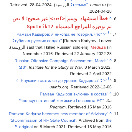
(in الروسية). 2024-04-28
Lenta.ru
.
семья"
. Retrieved
.
2024-04-28
<ref>
خطأ استشهاد: وسم
غير صحيح؛ لا نص
^
Sputnik12
تم توفيره للمراجع المسماة
أ
ب
"Рамзан Кадыров: я никогда не говорил, что
^
убивал русских солдат"
[Ramzan Kadyrov: I never
Meduza
said that I killed Russian soldiers].
(in الروسية).
.
. Retrieved
22 January
2022
28 November 2016
"Russian Offensive Campaign Assessment, March
^
8"
.
Institute for the Study of War
. 8 March 2022
.
.
Retrieved
2 April
2022
أ
ب
.
"Янукович скатился до уровня Кадырова"
^
.
uainfo.org
. Retrieved
2022-12-06
"Рамзан Кадыров включен в состав
^
консультативной комиссии Госсовета РФ"
.
Иа
.
Regnum
. Retrieved
15 May
2016
"Ramzan Kadyrov becomes new member of Advisory
^
Commission of RF State Council"
. Archived from
the
.
original
on 8 March 2021
. Retrieved
15 May
2016