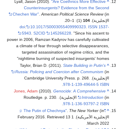
Lyall, Jason (2010).
"Are Coethnics More Effective
^
Counterinsurgents? Evidence from the Second
Chechen War"
.
American Political Science Review
(in
الإنجليزية).
104
(1): 1–20.
doi
:
10.1017/S0003055409990323
.
ISSN
1537-
5943
.
S2CID
145266228
.
Since his ascent to
power in 2006, Ramzan Kadyrov has carefully cultivated
a climate of fear through selective disappearances,
targeted assassination of regime critics, and the
nighttime burning of suspected insurgents' homes
Taylor, Brian D. (2011).
State Building in Putin's
^
Russia: Policing and Coercion after Communism
(in
الإنجليزية). Cambridge University Press. p. 268.
.
978-1-139-49644-5
ISBN
Jones, Adam
(2010).
Genocide: A Comprehensive
^
(in الإنجليزية). Routledge. p. 230.
Introduction
.
978-1-136-93797-2
ISBN
.
The New Yorker
(in
"The Putin of Chechnya"
^
الإنجليزية الأمريكية). 1 February 2016
13
. Retrieved
.
March
2022