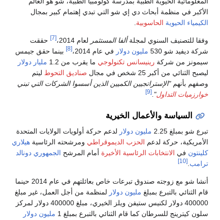
لمعلوماتية الحيوية الطبية بمدرسة كولومبيا الطبية، شو هو العالم
لأكبر في منظمة أبحاث دي إي شو التي تبدي إهتمام كبير بمجال
لكيمياء الحيوية
الحاسوبية
.
[7]
فقا للتصنيف السنوي لمجلة
ألفا المستثمر
لعام 2014،
حققت
[8]
ركة ديفيد شو 530
مليون
دولار
في عام 2014،
بينما حقق جيمس
يمونز من شركة
رينيسانس تكنولوجي
ما يقرب من 1.2
مليار
دولار
يصبح الثنائي من أكبر 25 شخص في مجال
صناديق التحوط
ليتم
صفهم بأنهم
"الإستراتجيين الكميين الذين أسسوا الشركات التي تبني
[9]
وارزميات التداول
"
.
السياسة والأعمال الخيرية
برع شو بمبلغ 2.25
مليون
دولار
لدعم حركة أولويات الولايات المتحدة
لأمريكية، حركة لدعم
الحزب الديموقراطي
ومرشحته الرئاسية
هيلاري
لينتون
في
الانتخابات الرئاسية الأخيرة
أمام المرشح
الجمهوري
دونالد
[10]
رامب
.
أنشا شو مع زوجته صندوق تبرعات خاص بعائلتهم في عام 2014 حينما
ام الثنائي بالتبرع بمبلغ
مليون
دولار
لمنظمة من أجل العمل، غير مبلغ
400000 دولار لكنيس ستيفن ويلز الخيري، مبلغ 400000 دولار لمركز
لون كيترينج للسرطان كما قام الثنائي بالتبرع بمبلغ 1
مليون
دولار