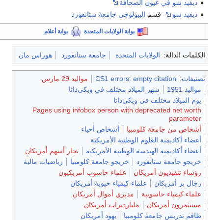
ديفيد شو في عيون الصحافة
ديفيد شو
- قسم
البيولوجي
جامعة ستانفورد
بوابة الولايات المتحدة
بوابة أعلام
الكلمات الدالة:
الولايات المتحدة
جامعة ستانفورد
هوراس مان
تصنيفات
:
CS1 errors: empty citation
مواليد 29 مارس
مواليد 1951
شهر الميلاد مختلف في ويكي‌داتا
يوم الميلاد مختلف في ويكي‌داتا
Pages using infobox person with deprecated net worth
parameter
أشخاص من جامعة كلومبيا
أشخاص أحياء
أعضاء أكاديمية العلوم الوطنية الأمريكية
أعضاء أكاديمية الهندسة الوطنية الأمريكية
تجار أسهم أمريكان
خريجو جامعة ستانفورد
خريجو جامعة كلومبيا
رياضيات مالية
رؤساء تنفيذيون أمريكان
علماء حاسوب أمريكيون
رجال بر أمريكان
علماء كيمياء حيوية أمريكان
علماء كيمياء حاسوبية
مديري أموال أمريكان
مستثمرون أمريكان
مليارديرات أمريكان
طاقم تدريس جامعة كلومبيا
يهود أمريكان