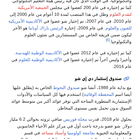
التكنولوجيا، في الوقت الذي كان فيه رئيس هيئة التعليم التكنولوجي.
ما تم إختياره في عام 200 كعضوا في مجلس
الجمعية الأمريكية
تقدم العلوم
وظل في هذا المنصب لمدة 10 أعوام من عام 2000 إلى
20. في عام 2007، تم إختيار شو عضوا في
الأكاديمية الأمريكية
لفنون والعلوم
. في عام 2009، إختاره
الرئيس
باراك أوباما
هو الأخر
يكون ضمن فريقه الخاص من المستشارين في شئون العلوم
[6]
التكنولوجيا.
ما تم إختياره في عام 2012 عضوا في
الأكاديمية الوطنية للهندسة
.
أخيرا وليس آخراً تم إختيارة عضوا في
الأكاديمية الوطنية للعلوم
في
م 2014.
صندوق إستثمار دي إي شو
 بداية عام 1988، أنشا شو
صندوق التحوط
الخاص به (يطلق عليها
يضا اسم
المحفظة الوقائية
) استخدم فيها كل السياسات والأدوات
لإستثمارية المتطورة المتاحة التي توفر عوائد أكبر من متوسط عوائد
لسوق بدون تحمل نفس مستوى المخاطر.
حلول عام 2018، قدرت
مجلة فوربس
صافي ثروته بحوالي 6.2 مليار
ولار. شو عضو بدرجة باحث أول في مركز علم الأحياء الحاسوبي
المعلوماتية الحيوية
بجامعة كولومبيا
وأستاذ مساعد
في قسم