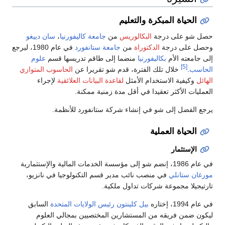
الحياة المبكرة والتعليم
صل شو على درجة
البكالوريس
من
جامعة كاليفورنيا
،
سان دييغو
حصل على درجة
الدكتوراة
من
جامعة ستانفورد
في عام 1980، ليرجع
لى جامعته الأم
بكاليفورنيا
منضما إلى طاقم تدريسها قسم
علوم
[5]
لحاسب
.
خلال تلك الفترة، قدم شو تقريرا عن
الحاسوب المتوازي
لهائل
وكيفية الاستخدام الأمثل
لقاعدة البيانات العلائقية
لإجراء
لعمليات الأكثر تعقيدا في أقل مدة زمنية ممكنة.
رجع الفضل إلى شو في إنشاء شركة ستانفورد للأنظمة.
الحياة العملية
الإستثمار
ام 1986، إنضم شو إلى مؤسسة الخدمات المالية والإستثمارية
ورغان ستانلي
في منصب نائب مدير قسم التكنولوجيا في نانزيو،
ارتيجيلا مجموعة شركات تداول ملكية.
 عام 1994، إختاره
بيل كلينتون
رئيس الولايات المتحدة
السابق
يكون ضمن فريقه من المستشارين المختصيين بمجالي العلوم