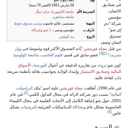
وُلِدَ
ديڤد إليوت شو
ي صناديق
29 مارس 1951
(العمر 75 سنة)
لائتمان،
المدرسة الأم
جامعة كاليفورنيا، سان دييگ
ؤسس
جامعة ستانفورد
ركة
"دي
المهنة
مستثمر، عالم حاسوب
ومدير صندوق تحوط
ي شو"
عـُرِف بـ
مؤسس ودمير
د. إ. شو وشركاه
ندوق
الزوج
بث كوبلينر
ئتمان وصف
ن قبل
مجلة فورتشن
"
بأنه الصندوق الأكثر قوة وغموضا في
وول
[3]
[2]
تريت
".
عضو سابق في قسم
علوم الحاسب
بجامعة كولومبيا
.
ون شو
ثروته
من تقاريره الدقيقة عن أحوال
البورصة
،
الأسواق
لمالية
وصناديق الاستثمار
وإمداد الولاية بحواسيب هائلة بأنظمة سريعة
ات كفاءة عالية.
 عام 1996، أطلقت
مجلة فورتشن
علية اسم
"ملك
الرياضيات
[2]
لمالية
"
بسبب دور شركته الرائد في مجال التداول الكمي.
في عام
2001، حول شو إنتباهة الكامل إلى الأبحاث العلمية في مجال الكيمياء
لحاسوبية بشكل عام
ومحاكاة
الديناميكيات الجزيئية
للبروتينات
بشكل
[4]
اص.
السيرة