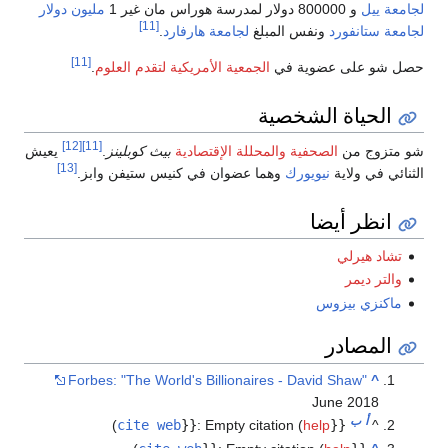
جامعة ييل
و 800000 دولار لمدرسة هوراس مان غير 1
مليون
دولار
[11]
جامعة ستانفورد
ونفس المبلغ
لجامعة هارفارد
.
[11]
صل شو على عضوية في
الجمعية الأمريكية لتقدم العلوم
.
الحياة الشخصية
[12]
[11]
و متزوج من
الصحفية
والمحللة الإقتصادية
بيث كوبلينز
.
يعيش
[13]
لثنائي في ولاية
نيويورك
وهما عضوان في كنيس ستيفن وابز.
انظر أيضا
تشاد هيرلي
والتر ديمر
ماكنزي بيزوس
المصادر
Forbes: "The World's Billionaires - David Shaw"
^
June 2018
أ
ب
)
cite web
}}
:
Empty citation (
help
{{
^