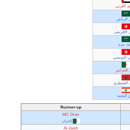
دي العربي
 الرياض
ي الإفريقي
اد جدة
ي التونسي
د الحراش
 القنيطري
 النجمة
Runner-up
MC Oran
الجزائر
Al-Jaish