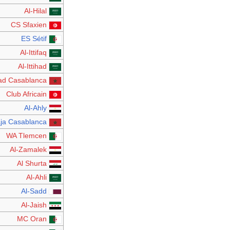
Al-Hilal
CS Sfaxien
ES Sétif
Al-Ittifaq
Al-Ittihad
d Casablanca
Club Africain
Al-Ahly
ja Casablanca
WA Tlemcen
Al-Zamalek
Al Shurta
Al-Ahli
Al-Sadd
Al-Jaish
MC Oran