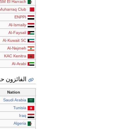
SM El Harrach
Muharraq Club
ENPPI
Al-Ismaily
Al-Faysali
Al-Kuwait SC
Al-Nejmeh
KAC Kenitra
Al-Arabi
الفائزون ح
Nation
Saudi Arabia
Tunisia
Iraq
Algeria