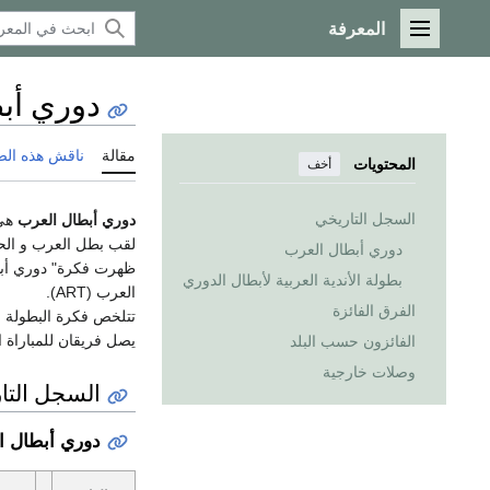
المعرفة
القائمة الرئيسية
دوري أب
مقالة
ناقش هذه ال
المحتويات
أخف
السجل التاريخي
دوري أبطال العرب
هي 
لقب بطل العرب و الح
دوري أبطال العرب
ظهرت فكرة" دوري أبطال
بطولة الأندية العربية لأبطال الدوري
العرب (ART).
الفرق الفائزة
يصل فريقان للمباراة ال
الفائزون حسب البلد
وصلات خارجية
السجل التا
دوري أبطال ا