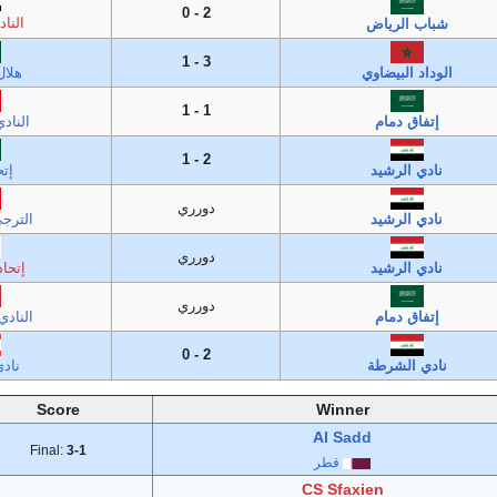
2 - 0
النا
شباب الرياض
3 - 1
الوداد البيضاوي
هلال
1 - 1
إتفاق دمام
الناد
2 - 1
نادي الرشيد
إتح
دورري
نادي الرشيد
الترج
دورري
نادي الرشيد
إتحا
دورري
إتفاق دمام
النادي
2 - 0
نادي الشرطة
نادي
Score
Winner
Al Sadd
Final:
3-1
قطر
CS Sfaxien